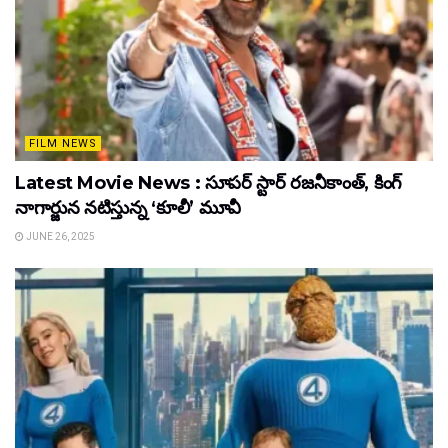
FILM NEWS
Latest Movie News : సూపర్ స్టార్ రజనీకాంత్, కింగ్
నాగార్జున నటిస్తున్న ‘కూలీ’ మూవీ
JUNE 26, 2025