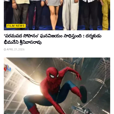
FILM NEWS
‘పరమపద సోపానం’ ఘనవిజయం సాధిస్తుంది : దర్శకుడు
భీమనేని శ్రీనివాసరావు
APRIL 21, 2026