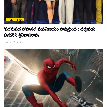
FILM NEWS
‘పరమపద సోపానం’ ఘనవిజయం సాధిస్తుంది : దర్శకుడు
భీమనేని శ్రీనివాసరావు
APRIL 21, 2026