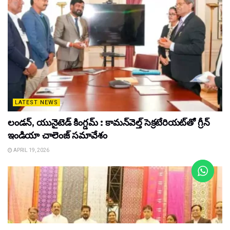
LATEST NEWS
లండన్, యునైటెడ్ కింగ్డమ్ : కామన్‌వెల్త్ సెక్రటేరియట్‌తో గ్రీన్
ఇండియా చాలెంజ్ సమావేశం
APRIL 19, 2026