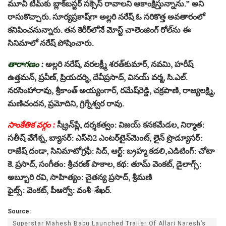
మూవీ టీమ్‌కు బ్లాక్‌బ‌స్ట‌ర్ స‌క్సెస్ రావాల‌ని ఆకాంక్షిస్తున్నాను.” అని
రాసుకొచ్చారు. సూర్య‌ప్ర‌కాష్‌గా అల్ల‌రి న‌రేష్ ఓ స‌రికొత్త అవ‌తారంలో
క‌నిపించ‌నున్నారు. త‌న కెరీర్‌లోనే మోస్ట్ చాలెంజింగ్ రోల్‌ను ఈ
సినిమాలో న‌రేష్ పోషించారు.
తారాగ‌ణం :
అల్ల‌రి న‌రేష్‌, వ‌ర‌ల‌క్ష్మీ శ‌ర‌త్‌కుమార్‌, న‌వ‌మి, హ‌రీష్
ఉత్త‌మ‌న్‌, ప్ర‌వీణ్‌, ప్రియ‌ద‌ర్శి, దేవీప్ర‌సాద్‌, విన‌య్ వ‌ర్మ‌, సి.ఎల్‌.
న‌ర‌సింహారావు, శ్రీ‌కాంత్ అయ్యంగార్‌, ర‌మేష్‌రెడ్డి, చ‌క్ర‌పాణి, రాజ్య‌ల‌క్ష్మి,
మ‌ణిచంద‌న‌, ప్ర‌మోదిని, గ్రిగ్నేశ్వర రావు.
సాంకేతిక వ‌ర్గం :
స్క్రీన్‌ప్లే, ద‌ర్శ‌క‌త్వం: విజ‌య్ క‌న‌క‌మేడ‌ల‌, నిర్మాత‌:
స‌తీష్ వేగేశ్న‌, బ్యాన‌ర్‌: ఎస్‌వి2 ఎంట‌ర్‌టైన్‌మెంట్, లైన్ ప్రొడ్యూస‌ర్‌:
రాజేష్ దండా, సినిమాటోగ్ర‌ఫీ: సిద్‌, ఆర్ట్‌: బ‌్ర‌హ్మ క‌డ‌లి,ఎడిటింగ్‌: చోటా
కె. ప్ర‌సాద్‌, సంగీతం: శ్రీ‌చ‌ర‌ణ్ పాకాల‌, క‌థ‌: తూమ్ వెంక‌ట్‌, డైలాగ్స్‌:
అబ్బూరి ర‌వి, సాహిత్యం: చైత‌న్య ప్ర‌సాద్‌, శ్రీ‌మ‌ణి
ఫైట్స్‌: వెంక‌ట్‌, పీఆర్వో: వంశీ-శేఖ‌ర్‌.
Source:
Superstar Mahesh Babu Launched Trailer Of Allari Naresh’s