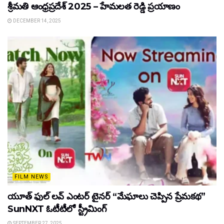
శ్రీమతి ఆంధ్రప్రదేశ్ 2025 – హేమలత రెడ్డి ప్రయాణం
DECEMBER 14, 2025
FILM NEWS
యూత్ ఫుల్ లవ్ ఎంటర్ టైనర్ “మేఘాలు చెప్పిన ప్రేమకథ”
SunNXT ఓటీటీలో స్ట్రీమింగ్
SEPTEMBER 27, 2025