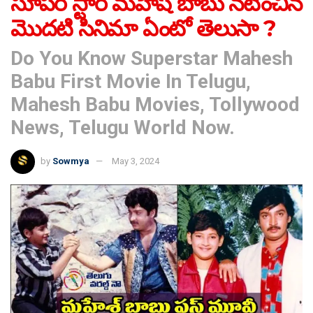
సూపర్ స్టార్ మహేష్ బాబు నటించిన
మొదటి సినిమా ఏంటో తెలుసా ?
Do You Know Superstar Mahesh
Babu First Movie In Telugu,
Mahesh Babu Movies, Tollywood
News, Telugu World Now.
by
Sowmya
May 3, 2024