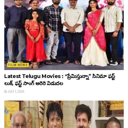
FILM NEWS
Latest Telugu Movies : “ప్రేమిస్తున్నా” సినిమా ఫస్ట్
లుక్, ఫస్ట్ సాంగ్ అరెరె విడుదల
JULY 1, 2025