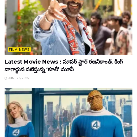
FILM NEWS
Latest Movie News : సూపర్ స్టార్ రజనీకాంత్, కింగ్
నాగార్జున నటిస్తున్న ‘కూలీ’ మూవీ
JUNE 26, 2025