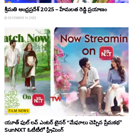
శ్రీమతి ఆంధ్రప్రదేశ్ 2025 – హేమలత రెడ్డి ప్రయాణం
DECEMBER 14, 2025
FILM NEWS
యూత్ ఫుల్ లవ్ ఎంటర్ టైనర్ “మేఘాలు చెప్పిన ప్రేమకథ”
SunNXT ఓటీటీలో స్ట్రీమింగ్