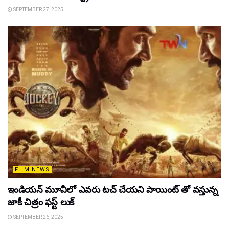
SEPTEMBER 27, 2025
FILM NEWS
ఇండియన్ మూవీలో ఎవరు టచ్ చేయని పాయింట్ తో వస్తున్న
జాకీ చిత్రం ఫస్ట్ లుక్
SEPTEMBER 26, 2025