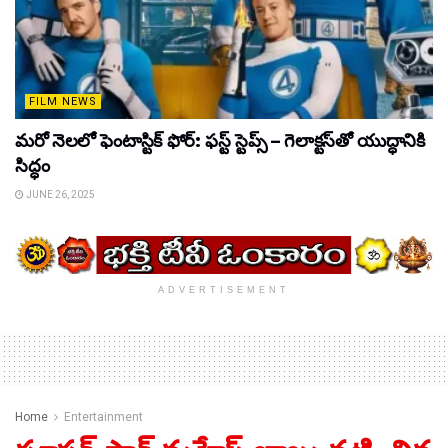
FILM NEWS
మరో నెలలో ఫెంటాస్టిక్ ఫోర్: ఫస్ట్ స్టెప్స్ – గెలాక్టస్‌తో యుద్ధానికి
సిద్ధం
JUNE 26, 2025
ADVERTISEMENT
Home
Entertainment