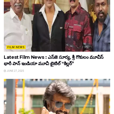
FILM NEWS
Latest Film News : ఎస్‌జె సూర్య, శ్రీ గొకులం మూవీస్‌
భారీ పాన్‌ ఇండియా మూవీ టైటిల్ “కిల్లర్”
JUNE 27, 2025