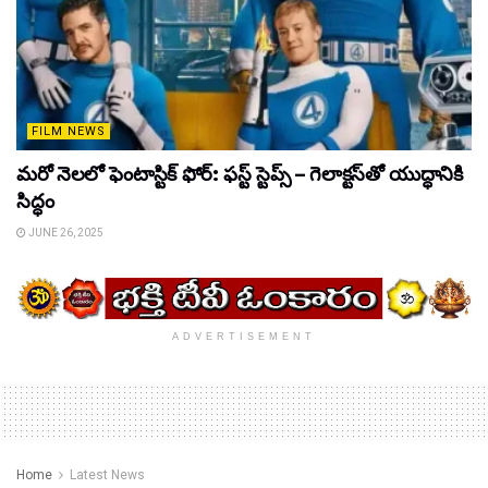
FILM NEWS
మరో నెలలో ఫెంటాస్టిక్ ఫోర్: ఫస్ట్ స్టెప్స్ – గెలాక్టస్‌తో యుద్ధానికి
సిద్ధం
JUNE 26, 2025
ADVERTISEMENT
Home
Latest News