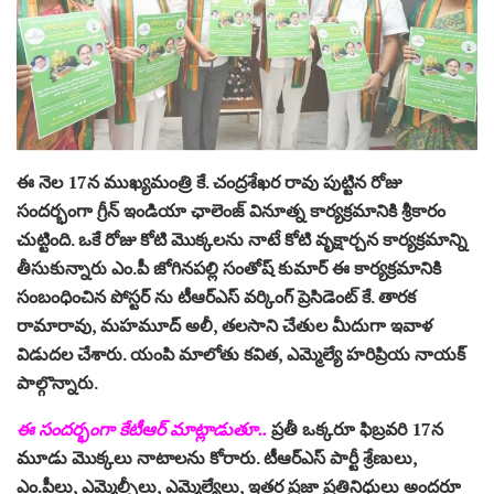
ఈ నెల 17న ముఖ్యమంత్రి కే. చంద్రశేఖర రావు పుట్టిన రోజు
సందర్భంగా గ్రీన్ ఇండియా ఛాలెంజ్ వినూత్న కార్యక్రమానికి శ్రీకారం
చుట్టింది. ఒకే రోజు కోటి మొక్కలను నాటే కోటి వృక్షార్చన కార్యక్రమాన్ని
తీసుకున్నారు ఎం.పీ జోగినపల్లి సంతోష్ కుమార్ ఈ కార్యక్రమానికి
సంబంధించిన పోస్టర్ ను టీఆర్ఎస్ వర్కింగ్ ప్రెసిడెంట్ కే. తారక
రామారావు, మహమూద్ అలీ, తలసాని చేతుల మీదుగా ఇవాళ
విడుదల చేశారు. యంపి మాలోతు కవిత, ఎమ్మెల్యే హరిప్రియ నాయక్
పాల్గొన్నారు.
ఈ సందర్భంగా కేటీఆర్‌ మాట్లాడుతూ..
ప్రతీ ఒక్కరూ ఫిబ్రవరి 17న
మూడు మొక్కలు నాటాలను కోరారు. టీఆర్ఎస్ పార్టీ శ్రేణులు,
ఎం.పీలు, ఎమ్మెల్సీలు, ఎమ్మెల్యేలు, ఇతర ప్రజా ప్రతినిధులు అందరూ