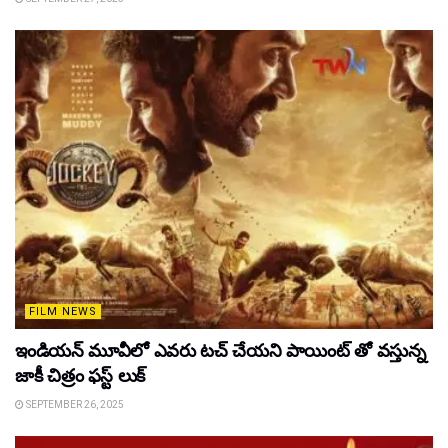
FILM NEWS
ఇండియన్ మూవీలో ఎవరు టచ్ చేయని పాయింట్ తో వస్తున్న
జాకీ చిత్రం ఫస్ట్ లుక్
SEPTEMBER 26, 2025