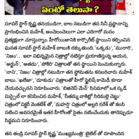
సూపర్ స్టార్ కృష్ణ తనయుడిగా, బాల నటుడిగా తన సినీ ప్రస్థానాన్ని
ప్రారంభించిన మహేశ్, అంచెలంచెలుగా ఎలా ఎదిగారో మనం
ప్రత్యక్షంగా చూస్తున్నాం. హీరోయిజానికి కార్పొరేట్ స్థాయిని కల్పించిన
ఘనత సూపర్ స్టార్ మహేశ్ బాబుకి దక్కుతుంది. ‘ఒక్కడు’, ‘మురారి’,
‘నిజం’… ఇలా విభిన్నమైన చిత్రాల్లో నటిస్తూ ప్రయాణిస్తున్న ఆయన,
‘అర్జున్’, ‘అతడు’, ‘పోకిరి’ చిత్రాలతో తన స్థాయిని పెంచుకున్నారు.
‘నాని’, ‘నిజం’ చిత్రాల్లో నటుడిగా తన స్థోమతను కనబరిచారు మహేశ్
బాబు. ‘ఖలేజా’, ‘దూకుడు’ చిత్రాలతో హీరో స్టైలిష్ కామెడీ కూడా
చేయవచ్చునని నిరూపించారు. ‘బిజినెస్ మేన్’ సినిమాలో ఒక స్కడ్
మిస్సైల్ లా కనిపించిన మహేశ్, ‘సీతమ్మ వాకిట్లో సిరిమల్లె చెట్టు’
చిత్రంలో విక్టరీ వెంకటేశ్ తో, ‘మహర్షి’ చిత్రంలో అల్లరి నరేశ్ తో కలసి
నటించి అవసరమైతే ఇతర హీరోలతో సైతం నటించేందుకు తానెప్పుడూ
సిద్ధమని నిరూపించారు.
తన తండ్రి సూపర్ స్టార్ కృష్ణ ‘ముఖ్యమంత్రి’ టైటిల్ తో రూపొందిన