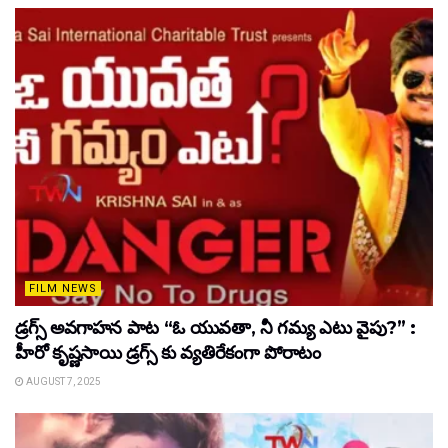
FILM NEWS
డ్రగ్స్ అవగాహన పాట “ఓ యువతా, నీ గమ్య ఎటు వైపు?” :
హీరో కృష్ణసాయి డ్రగ్స్ కు వ్యతిరేకంగా పోరాటం
AUGUST 7, 2025