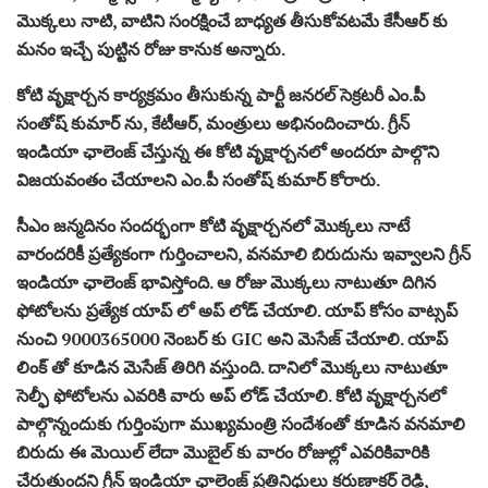
మొక్కలు నాటి, వాటిని సంరక్షించే బాధ్యత తీసుకోవటమే కేసీఆర్ కు
మనం ఇచ్చే పుట్టిన రోజు కానుక అన్నారు.
కోటి వృక్షార్చన కార్యక్రమం తీసుకున్న పార్టీ జనరల్ సెక్రటరీ ఎం.పీ
సంతోష్ కుమార్ ను, కేటీఆర్‌, మంత్రులు అభినందించారు. గ్రీన్
ఇండియా ఛాలెంజ్ చేస్తున్న ఈ కోటి వృక్షార్చనలో అందరూ పాల్గొని
విజయవంతం చేయాలని ఎం.పీ సంతోష్ కుమార్ కోరారు.
సీఎం జన్మదినం సందర్భంగా కోటి వృక్షార్చనలో మొక్కలు నాటే
వారందరికీ ప్రత్యేకంగా గుర్తించాలని, వనమాలి బిరుదును ఇవ్వాలని గ్రీన్
ఇండియా ఛాలెంజ్ భావిస్తోంది. ఆ రోజు మొక్కలు నాటుతూ దిగిన
ఫోటోలను ప్రత్యేక యాప్ లో అప్ లోడ్ చేయాలి. యాప్ కోసం వాట్సప్
నుంచి 9000365000 నెంబర్ కు GIC అని మెసేజ్ చేయాలి. యాప్
లింక్ తో కూడిన మెసేజ్ తిరిగి వస్తుంది. దానిలో మొక్కలు నాటుతూ
సెల్ఫీ ఫోటోలను ఎవరికి వారు అప్ లోడ్ చేయాలి. కోటి వృక్షార్చనలో
పాల్గొన్నందుకు గుర్తింపుగా ముఖ్యమంత్రి సందేశంతో కూడిన వనమాలి
బిరుదు ఈ మెయిల్ లేదా మొబైల్ కు వారం రోజుల్లో ఎవరికివారికి
చేరుతుందని గ్రీన్ ఇండియా ఛాలెంజ్ ప్రతినిధులు కరుణాకర్ రెడ్డి,