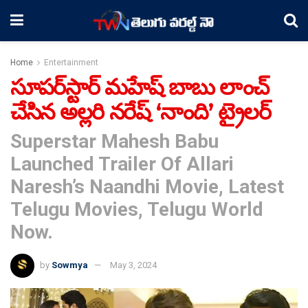
Home
Entertainment
సూప‌ర్‌స్టార్ మ‌హేష్ బాబు లాంచ్
చేసిన అల్ల‌రి న‌రేష్ ‘నాంది’ ట్రైల‌ర్‌
Superstar Mahesh Babu
Launched Trailer Of Allari
Naresh’s Naandhi Movie, Latest
Telugu Movies, Telugu World
Now.
by
Sowmya
May 3, 2024