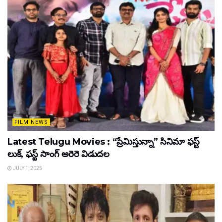
FILM NEWS
Latest Telugu Movies : “ప్రేమిస్తున్నా” సినిమా ఫస్ట్
లుక్, ఫస్ట్ సాంగ్ అరెరె విడుదల
JULY 1, 2025