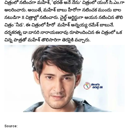
చిత్రంలో నటించగా మహేశ్, ‘భరత్ అనే నేను’ చిత్రంలో యంగ్ సి.ఎం.గా
అలరించారు. అయితే, మహేశ్ బాబు హీరోగా నటించక ముందు బాల
నటుడిగా 8 చిత్రాల్లో నటించారు. చైల్డ్ ఆర్టిస్టుగా ఆయన నటించిన తొలి
చిత్రం ‘నీడ’. ఈ చిత్రంలో హీరో మహేశ్ అన్నయ్య రమేశ్ బాబునే.
దర్శకరత్న డా.దాసరి నారాయణరావు రూపొందించిన ఈ చిత్రంలో ఒక
చిన్న పాత్రతో మహేశ్ తొలిసారిగా తెరపైకి వచ్చారు.
Source: