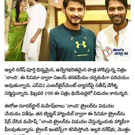
అల్లరి నరేష్ పూర్తి భిన్న‌మైన, ఉద్వేగ‌భ‌రిత‌మైన పాత్ర‌ పోషిస్తున్న చిత్రం
‘నాంది’. ఈ సినిమా ద్వారా విజయ్ కనకమేడల దర్శకుడిగా పరిచయం
అవుతున్నారు. ఎస్‌వి2 ఎంట‌ర్‌టైన్‌మెంట్ బ్యాన‌ర్‌పై స‌తీష్ వేగేశ్న
నిర్మిస్తున్నారు. ఫిబ్ర‌వ‌రి 19న ఈ చిత్రం థియేట‌ర్ల‌లో విడుద‌ల కానున్న‌ది.
ఈరోజు సూప‌ర్‌స్టార్ మ‌హేష్‌బాబు ‘నాంది’ ట్రైల‌ర్‌ను విడుద‌ల
చేయ‌డం విశేషం. త‌న ట్విట్ట‌ర్ హ్యాండిల్ ద్వారా ఈ సినిమా ట్రైల‌ర్‌ను
షేర్ చేసిన మ‌హేష్‌, “నాంది ట్రైల‌ర్‌ను విడుద‌ల చేస్తున్నందుకు హ్యాపీగా
ఫీల‌వుతున్నాను. ట్రైల‌ర్ ఇంటెన్స్‌గా క‌నిపిస్తోంది. అల్ల‌రి న‌రేష్‌కు, మొత్తం