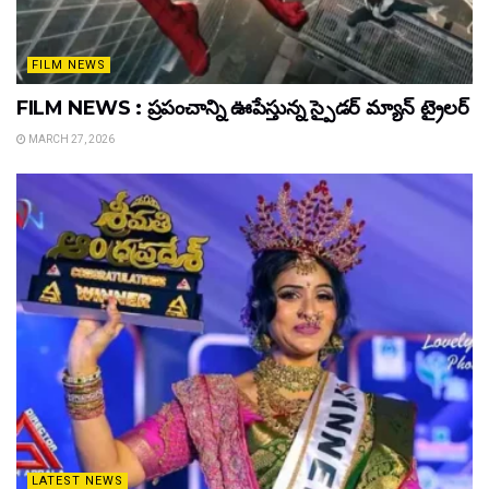
FILM NEWS
FILM NEWS : ప్రపంచాన్ని ఊపేస్తున్న స్పైడర్ మ్యాన్ ట్రైలర్
MARCH 27, 2026
LATEST NEWS