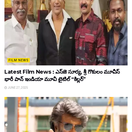
FILM NEWS
Latest Film News : ఎస్‌జె సూర్య, శ్రీ గొకులం మూవీస్‌
భారీ పాన్‌ ఇండియా మూవీ టైటిల్ “కిల్లర్”
JUNE 27, 2025