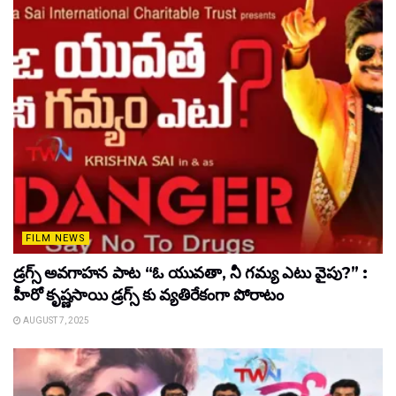
FILM NEWS
డ్రగ్స్ అవగాహన పాట “ఓ యువతా, నీ గమ్య ఎటు వైపు?” :
హీరో కృష్ణసాయి డ్రగ్స్ కు వ్యతిరేకంగా పోరాటం
AUGUST 7, 2025