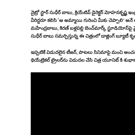
నైట్రో స్టార్ సుధీర్ బాబు, క్రియేటివ్ డైరెక్టర్ మోహనకృ
వీరిద్దరూ కలిసి ‘ఆ అమ్మాయి గురించి మీకు చెప్పాలి’ అనే
మహేంద్రబాబు, కిరణ్ బళ్లపల్లి బెంచ్‌మార్క్ స్టూడియోస్‌పై మైత
సుధీర్ బాబు సమర్పిస్తున్న ఈ చిత్రంలో డాజ్లింగ్ బ్యూటీ కృ
ఇప్పటికే విడుదలైన టీజర్, పాటలు సినిమాపై మంచి అం
థియేట్రికల్ ట్రైలర్‌ను విడుదల చేసి చిత్ర యూనిట్ కి శుభాక