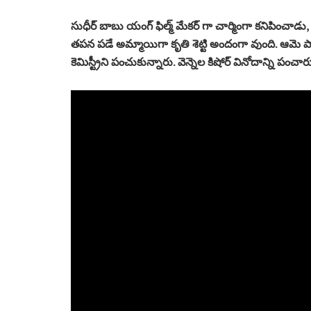
సుధీర్ బాబు యంగ్ ఫిల్మ్ మేకర్ గా చార్మింగా కనిపించా
తపన పడే అమ్మాయిగా కృతి శెట్టి అందంగా వుంది. ఆమె పాత్ర
కెమిస్ట్రీని పంచుకున్నారు. వెన్నెల కిషోర్ వినోదాన్ని