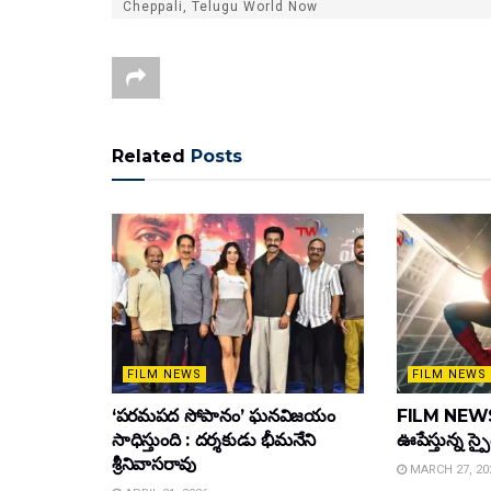
Cheppali, Telugu World Now
Related
Posts
FILM NEWS
FILM NEWS
‘పరమపద సోపానం’ ఘనవిజయం
FILM NEWS :
సాధిస్తుంది : దర్శకుడు భీమనేని
ఊపేస్తున్న స్ప
శ్రీనివాసరావు
MARCH 27, 20