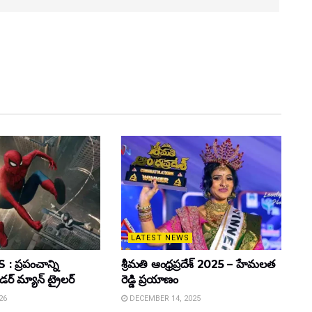
LATEST NEWS
 ప్రపంచాన్ని
శ్రీమతి ఆంధ్రప్రదేశ్ 2025 – హేమలత
ైడర్ మ్యాన్ ట్రైలర్
రెడ్డి ప్రయాణం
26
DECEMBER 14, 2025