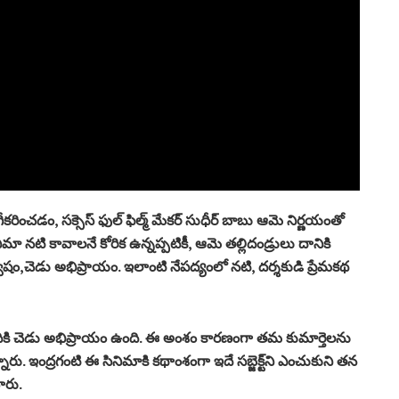
 అంగీకరించడం, సక్సెస్ ఫుల్ ఫిల్మ్ మేకర్ సుధీర్ బాబు ఆమె నిర్ణయంతో
మా నటి కావాలనే కోరిక ఉన్నప్పటికీ, ఆమె తల్లిదండ్రులు దానికి
 ద్వేషం,చెడు అభిప్రాయం. ఇలాంటి నేపద్యంలో నటి, దర్శకుడి ప్రేమకథ
ందికి చెడు అభిప్రాయం ఉంది. ఈ అంశం కారణంగా తమ కుమార్తెలను
న్నారు. ఇంద్రగంటి ఈ సినిమాకి కథాంశంగా ఇదే సబ్జెక్ట్‌ని ఎంచుకుని తన
ారు.