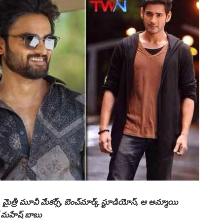
ంటి, మైత్రీ మూవీ మేకర్స్, బెంచ్‌మార్క్ స్టూడియోస్, ఆ అమ్మాయి
ార్ మహేష్ బాబు