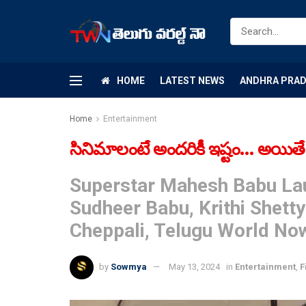
HOME
LATEST NEWS
ANDHRA PRA
Home
Entertainment
సినిమాలంటే అందరికీ ఇష్టం… అయితే ఇ
Superstar Mahesh Babu Laun
Sudheer Babu, Krithi Shet
Cheppali, Telugu World No
by
Sowmya
May 13, 2024
in
Entertainment
,
F