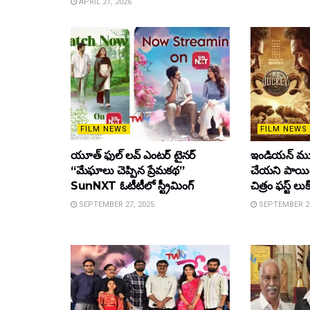
APRIL 21, 2026
FILM NEWS
FILM NEWS
యూత్ ఫుల్ లవ్ ఎంటర్ టైనర్
ఇండియన్ మూ
“మేఘాలు చెప్పిన ప్రేమకథ”
చేయని పాయింట
SunNXT ఓటీటీలో స్ట్రీమింగ్
చిత్రం ఫస్ట్ లుక
SEPTEMBER 27, 2025
SEPTEMBER 26