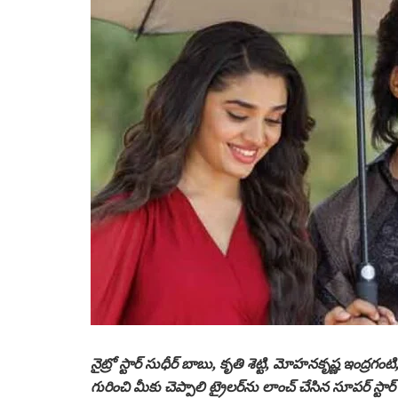
నైట్రో స్టార్ సుధీర్ బాబు, కృతి శెట్టి, మోహనకృష్ణ ఇంద్రగ
గురించి మీకు చెప్పాలి ట్రైలర్‌ను లాంచ్ చేసిన సూపర్ స్ట