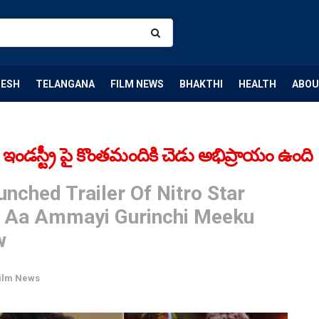
DESH
TELANGANA
FILM NEWS
BHAKTHI
HEALTH
ABOU
ండస్ట్రీ పై కొంతమందికి చెడు అభిప్రాయం ఉంది
ched Trailer Of Nitro Star
ty Aa Ammayi Gurinchi Meeku
w
ilm News