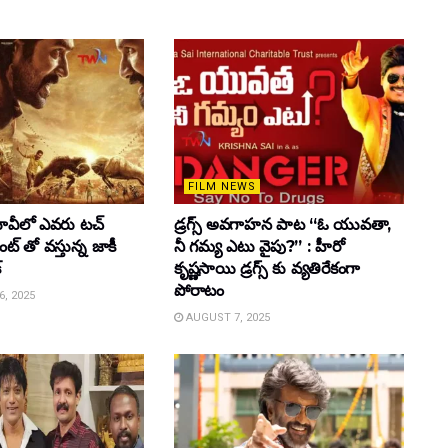
FILM NEWS
వీలో ఎవరు టచ్
డ్రగ్స్ అవగాహన పాట “ఓ యువతా,
్ తో వస్తున్న జాకీ
నీ గమ్య ఎటు వైపు?” : హీరో
్
కృష్ణసాయి డ్రగ్స్ కు వ్యతిరేకంగా
పోరాటం
, 2025
AUGUST 7, 2025