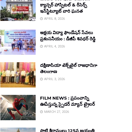
క్యాన్సర్ హాస్పిటల్ & రీసెర్చ్
ఇన్‌స్టిట్యూట్ వారి ఘనత
APRIL 8, 2026
అక్షయ విద్యా ఫౌండేషన్ సేవలు
ప్రశంసనీయం : డీజీపీ శివధర్ రెడ్డి
APRIL 4, 2026
దక్షిణాసియా టెక్స్‌టైల్ రాజధానిగా
తెలంగాణ
APRIL 3, 2026
FILM NEWS : ప్రపంచాన్ని
ఊపేస్తున్న స్పైడర్ మ్యాన్ ట్రైలర్
MARCH 27, 2026
పొట్టి శ్రీరాములు 125వ జయంతి