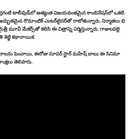
ష్ణ ఇంద్రగంటి టాలీవుడ్‌లో అత్యంత విజయవంతమైన కాంబినేషన్‌లో ఒకటి.
 అద్భుతమైన రొమాంటిక్ ఎంటర్‌టైనర్‌తో రాబోతున్నారు. నిర్మాతలు బి
్రీ మూవీ మేకర్స్‌తో కలిసి ఈ చిత్రాన్ని నిర్మిస్తున్నారు. గాజులపల్లె
తి శెట్టి కథానాయిక.
చనాలను పెంచాయి. ఈరోజు సూపర్ స్టార్ మహేష్ బాబు ఈ సినిమా
ాంక్షలు తెలిపారు.