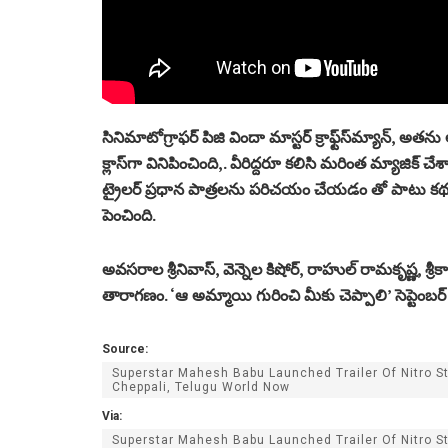
సినిమాటోగ్రాఫర్ పిజి విందా మాస్టర్ క్రాఫ్ట్‌స్‌మ్యాన్,
క్లాస్‌గా వినిపించింది,. వీరిద్దరూ కలిసి మరింత మ్యాజిక్ చేశార
ట్రైల‌ర్‌ ప్రధాన పాత్రల‌ను ప‌రిచ‌యం చేయ‌డం తో పాట
పెంచింది.
అవసరాల శ్రీనివాస్, వెన్నెల కిషోర్, రాహుల్ రామకృష్ణ, 
తారాగణం. ‘ఆ అమ్మాయి గురించి మీకు చెప్పాలి’ సెప్టెంబ
Source:
Superstar Mahesh Babu Launched Trailer Of Nitro S
Cheppali, Telugu World Now
Via:
Superstar Mahesh Babu Launched Trailer Of Nitro S