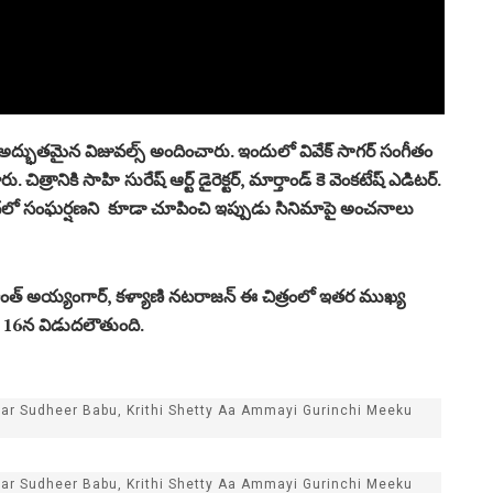
 అతను అద్భుతమైన విజువల్స్ అందించారు. ఇందులో వివేక్ సాగర్ సంగీతం
ు. చిత్రానికి సాహి సురేష్ ఆర్ట్ డైరెక్టర్, మార్తాండ్ కె వెంకటేష్ ఎడిటర్.
ు కథలో సంఘర్షణని కూడా చూపించి ఇప్పుడు సినిమాపై అంచ‌నాలు
శ్రీకాంత్ అయ్యంగార్, కళ్యాణి నటరాజన్ ఈ చిత్రంలో ఇతర ముఖ్య
ర్ 16న విడుదలౌతుంది.
tar Sudheer Babu, Krithi Shetty Aa Ammayi Gurinchi Meeku
tar Sudheer Babu, Krithi Shetty Aa Ammayi Gurinchi Meeku