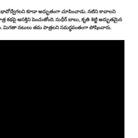
డు, భావోద్వేగలని కూడా అద్భుతంగా చూపించాడు. నటిని కావాలని
 కథపై ఆసక్తిని పెంచుతోంది. సుధీర్ బాబు, కృతి శెట్టి అద్భుతమైన
 పంచారు. మిగతా నటులు తమ పాత్రలని సమర్ధవంతంగా పోషించారు.