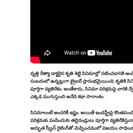
వృత్తి రీత్యా డాక్టరైన కృతి శెట్టి సినిమాల్లో నటించడానికి
సంబరంలో ఉన్నట్లుగా ట్రైలర్ ప్రారంభమైయింది. కృతికి సిని
పూర్తిగా వ్యతిరేకం. అంతేకాదు, సినిమా పరిశ్రమపై వారికి
ఎక్కడ ముగుస్తుంది అనేది కథా సారాంశం.
సినిమాలంటే అందరికీ ఇష్టం. అయితే ఇండస్ట్రీపై కొంతమ
పరిశ్రమకు పంపేందుకు తల్లిదండ్రులు పూర్తిగా వ్యతిరేకిస్తు
అద్భుత స్క్రీన్ రైటింగ్‌తో మెప్పించడంలో విజయం సాధించ