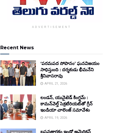
ADVERTISEMENT
Recent News
‘పరమపద సోపానం’ ఘనవిజయం
సాధిస్తుంది : దర్శకుడు భీమనేని
శ్రీనివాసరావు
APRIL 21, 2026
లండన్, యునైటెడ్ కింగ్డమ్ :
కామన్‌వెల్త్ సెక్రటేరియట్‌తో గ్రీన్
ఇండియా చాలెంజ్ సమావేశం
APRIL 19, 2026
బసవతారకం ఇండో అమెరికన్