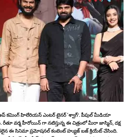
గోలి అప్ కమింగ్ హిలేరియస్ ఎంటర్ టైనర్ ‘శ్వాగ్’. పీపుల్ మీడియా
న్నారు. రీతూ వర్మ హీరోయిన్ గా నటిస్తున్న ఈ చిత్రంలో మీరా జాస్మిన్, దక్ష
ుదలైన ఈ సినిమా ప్రమోషనల్ కంటెంట్ హ్యుజ్ బజ్ క్రియేట్ చేసింది.