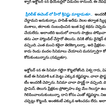
శ్వాగ్ అక్టోబర్ 4న థియేటర్లలో విడుదల కానుంది. ఈ నేపధ్య
ప్రీరిలీజ్ ఈవెంట్ లో హీరో శ్రీవిష్ణు మాట్లాడుతూ..
అందరికీ
చేద్దామని అనుకున్నాం. హసిత్‌ ఆరేడు నెలల తర్వాత స్క్రిప్
వంశాలు, తరాలకు సంబంధించిన ఇంత పెద్ద కథను చెప్పడం
చేయలేదు. అలాంటిది ఇందులో నాలుగు పాత్రలు పోషించాల
తను ఎలా హ్యాండిల్ చేస్తారో తెలుసు. దినికి తోడు డైరెక్షన్
వచ్చింది. ఎంత మంచి కథైనా తెరకెక్కాలన్నా.. అది ప్రేక్షకు
కాదు రెండు వందల సినిమాలు చేయాలని మనస్పూర్తిగా కో
కోరుకుంటున్నాను.(నవ్వుతూ).
అక్టోబర్ 4న ఈ సినిమా గట్టిగా కొట్టబోతోంది. విశ్వ గారు, 
కంటే ఈ సినిమాకి ఒక మెట్టు ఎక్కువ కష్టపడ్డాం. చాలా ప్రొస
టీం అందరికీ చెప్పాను. సినిమా చాలా ప్యాక్డ్ గా వచ్చింది. ప
ప్రామిస్. తెలుగు ప్రేక్షకుల ప్రోత్సాహం వల్ల మేం గెలుస్
గెలిపించాలనుకుంటున్నా. దాని కోసం ఎంతో కష్టపడ్డాం. న
చప్పట్లు కొట్టండి. అంతకంటే ఎక్కువ ఆశించడం లేదు. అలాంట