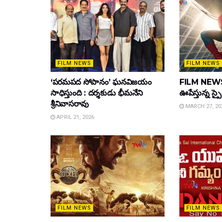
FILM NEWS
FILM NEWS
‘పరమపద సోపానం’ ఘనవిజయం
FILM NEWS :
సాధిస్తుంది : దర్శకుడు భీమనేని
ఊపేస్తున్న స్ప
శ్రీనివాసరావు
MARCH 27, 20
APRIL 21, 2026
FILM NEWS
FILM NEWS