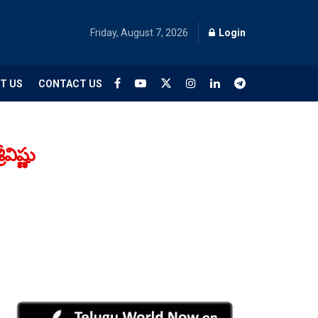
Friday, August 7, 2026
Login
T US
CONTACT US
విష్ణు