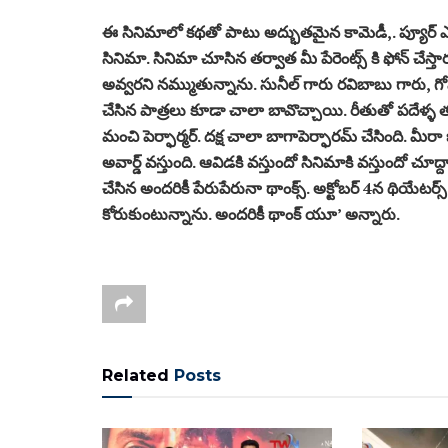
ఈ సినిమాలో కథతో పాటు అద్భుతమైన కామెడీ,. ప్యూర్ 
సినిమా. సినిమా చూసిన తర్వాత మీ పేరెంట్స్ కి ఫోన్ చేస్త
అవ్వరని నమ్ముతున్నాను. సునీల్ గారు రవిబాబు గారు, గో
చేసిన పాత్రలు కూడా చాలా బావొచ్చాయి. రీతుతో పదేళ్ళ తర్వా
మంచి పెర్ఫార్మర్. దక్ష చాలా బాగాపెర్ఫారమ్ చేసింది. మీరా
అవార్డ్ వస్తుంది. ఆవిడకి వస్తుందో సినిమాకి వస్తుందో చూ
చేసిన అందరికీ పేరుపేరునా థాంక్స్. అక్టోబర్ 4న థియేటర్స్ క
కోరుకుంటున్నాను. అందరికీ థాంక్ యూ’ అన్నారు.
Related
Posts