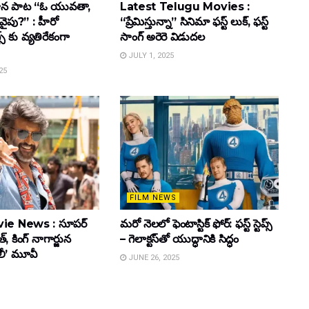
ాహన పాట “ఓ యువతా,
Latest Telugu Movies :
వైపు?” : హీరో
“ప్రేమిస్తున్నా” సినిమా ఫస్ట్ లుక్, ఫస్ట్
్స్ కు వ్యతిరేకంగా
సాంగ్ అరెరె విడుదల
JULY 1, 2025
25
FILM NEWS
ie News : సూపర్
మరో నెలలో ఫెంటాస్టిక్ ఫోర్: ఫస్ట్ స్టెప్స్
్, కింగ్ నాగార్జున
– గెలాక్టస్‌తో యుద్ధానికి సిద్ధం
ూలీ’ మూవీ
JUNE 26, 2025