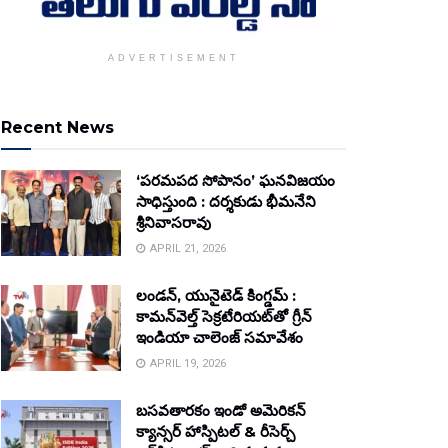
ADVERTISEMENT
Recent News
‘పరమపద సోపానం’ ఘనవిజయం
సాధిస్తుంది : దర్శకుడు భీమనేని
శ్రీనివాసరావు
APRIL 21, 2026
లండన్, యునైటెడ్ కింగ్డమ్ :
కామన్‌వెల్త్ సెక్రటేరియట్‌తో గ్రీన్
ఇండియా చాలెంజ్ సమావేశం
APRIL 19, 2026
బసవతారకం ఇండో అమెరికన్
క్యాన్సర్ హాస్పిటల్ & రీసెర్చ్