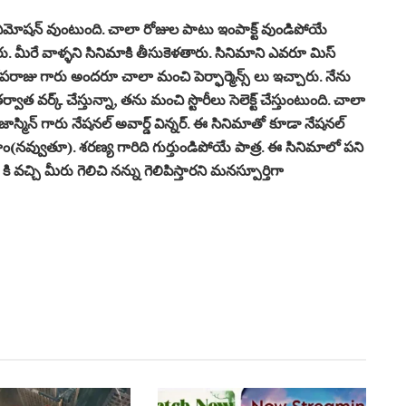
ఎమోషన్ వుంటుంది. చాలా రోజుల పాటు ఇంపాక్ట్ వుండిపోయే
ారు. మీరే వాళ్ళని సినిమాకి తీసుకెళతారు. సినిమాని ఎవరూ మిస్
పరాజు గారు అందరూ చాలా మంచి పెర్ఫార్మెన్స్ లు ఇచ్చారు. నేను
త వర్క్ చేస్తున్నా, తను మంచి స్టొరీలు సెలెక్ట్ చేస్తుంటుంది. చాలా
 జాస్మిన్ గారు నేషనల్ అవార్డ్ విన్నర్. ఈ సినిమాతో కూడా నేషనల్
ద్దాం(నవ్వుతూ). శరణ్య గారిది గుర్తుండిపోయే పాత్ర. ఈ సినిమాలో పని
ి వచ్చి మీరు గెలిచి నన్ను గెలిపిస్తారని మనస్పూర్తిగా