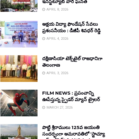
ఇన్‌స్టిట్యూట్ వారి ఘనత
APRIL 8, 2026
అక్షయ విద్యా ఫౌండేషన్ సేవలు
ప్రశంసనీయం : డీజీపీ శివధర్ రెడ్డి
APRIL 4, 2026
దక్షిణాసియా టెక్స్‌టైల్ రాజధానిగా
తెలంగాణ
APRIL 3, 2026
FILM NEWS : ప్రపంచాన్ని
ఊపేస్తున్న స్పైడర్ మ్యాన్ ట్రైలర్
MARCH 27, 2026
పొట్టి శ్రీరాములు 125వ జయంతి
సందర్భంగా అమరావతిలో ‘స్టాచ్యూ