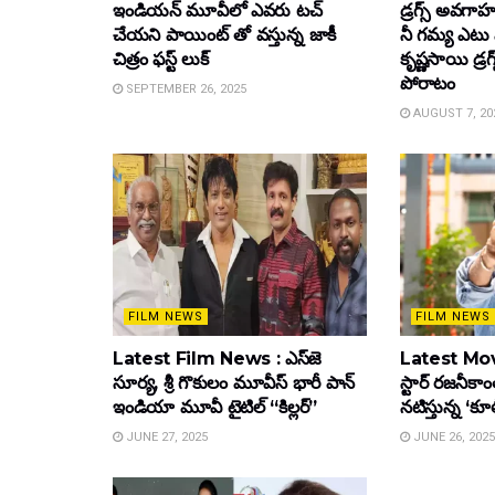
ఇండియన్ మూవీలో ఎవరు టచ్
డ్రగ్స్ అవగ
చేయని పాయింట్ తో వస్తున్న జాకీ
నీ గమ్య ఎటు 
చిత్రం ఫస్ట్ లుక్
కృష్ణసాయి డ్రగ
పోరాటం
SEPTEMBER 26, 2025
AUGUST 7, 20
FILM NEWS
FILM NEWS
Latest Film News : ఎస్‌జె
Latest Mov
సూర్య, శ్రీ గొకులం మూవీస్‌ భారీ పాన్‌
స్టార్ రజనీకాంత
ఇండియా మూవీ టైటిల్ “కిల్లర్”
నటిస్తున్న ‘క
JUNE 27, 2025
JUNE 26, 2025