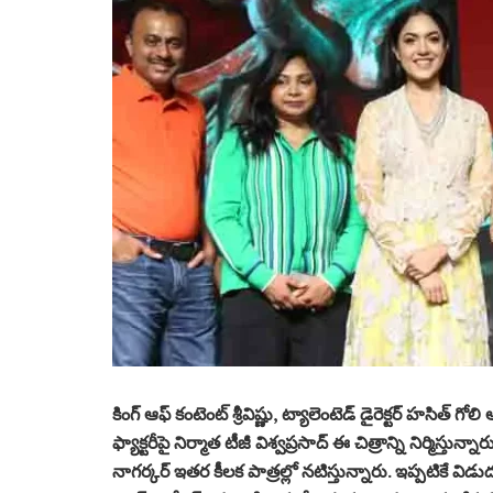
కింగ్ ఆఫ్ కంటెంట్ శ్రీవిష్ణు, ట్యాలెంటెడ్ డైరెక్టర్ హసిత్ 
ఫ్యాక్టరీపై నిర్మాత టీజీ విశ్వప్రసాద్ ఈ చిత్రాన్ని నిర్మిస్తు
నాగర్కర్ ఇతర కీలక పాత్రల్లో నటిస్తున్నారు. ఇప్పటికే విడ