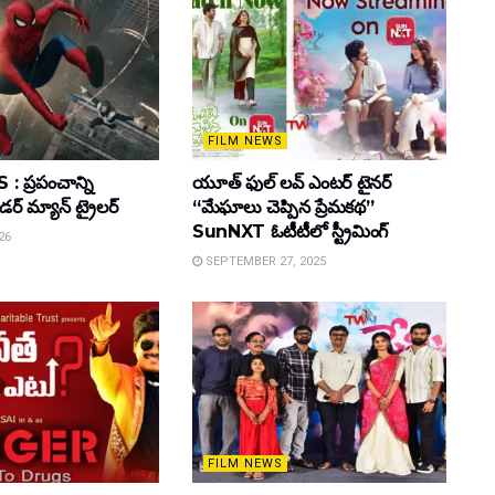
FILM NEWS
 ప్రపంచాన్ని
యూత్ ఫుల్ లవ్ ఎంటర్ టైనర్
ైడర్ మ్యాన్ ట్రైలర్
“మేఘాలు చెప్పిన ప్రేమకథ”
SunNXT ఓటీటీలో స్ట్రీమింగ్
26
SEPTEMBER 27, 2025
FILM NEWS