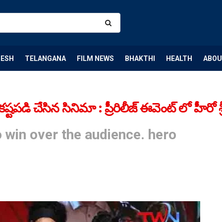
DESH
TELANGANA
FILM NEWS
BHAKTHI
HEALTH
ABOU
కష్టపడి చేసిన సినిమా : ప్రీరిలీజ్ ఈవెంట్ లో హీరో శ్రీ
win over the audience. hero