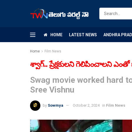
HOME
LATEST NEWS
ANDHRA PRA
Home
Film News
శ్వాగ్.. ప్రేక్షకులని గెలిపించాలని ఎంతో 
Swag movie worked hard to 
Sree Vishnu
by
Sowmya
October 2, 2024
in
Film News