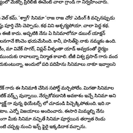
ంలో మేకర్స్ ప్రీరిలీజ్ ఈవెంట్ చాలా గ్రాండ్ గా నిర్వహించారు.
 వెల్ కమ్. ‘శ్వాగ్’ సినిమా ‘రాజ రాజ చోర’ ఎడింగ్ కి వచ్చినప్పుడు
టు పూర్తి చేసి చెప్పాడు. కథ విని ఆశ్చర్యపోయా. చాలా పెద్ద కథ.
 ఈజీ కాదు. అప్పటికి నేను ఏ సినిమాలోనూ డబుల్ యాక్షన్
నగానే కొంచెం భయమేసింది. కానీ, హసిత్‌పై నాకు నమ్మకం ఉంది.
 టీం, మా వివేక్ సాగర్, విప్లవ్ వీళ్ళంతా యాడ్ అవ్వడంతో ధైర్యం
ల ముందుకు రావాలన్నా నిర్మాత కావాలి. టీజీ విశ్వ ప్రసాద్‌ గారు వంద
రుకుంటున్నా. అందులో పది పదిహేను సినిమాలు నాకూ ఇవ్వాలని
వివేక్ గారు ఈ సినిమాకి చేసిన సపోర్ట్ మర్చిపోలేం. మిగతా సినిమాల
్థటిక్ వర్క్స్ వున్నాయి. నేర్చుకోవడానికి అవకాశం ఇచ్చే సినిమా అని
్యాక్డ్ గా వున్న థియేటర్స్ లో చూడండి పిచ్చెక్కిపోతుంది. ఇది నా
తూ ఉంటాం. ఎన్నో విజయాలు అందించారు. ఈసారి మిమ్మల్ని నేను
ిజంగా మీకు సినిమా నచ్చితే సినిమా పూర్తయిన తర్వాత రెండు
ి చప్పట్ల నుంచి ఇన్స్ ఫైరై ఇక్కడిదాక వచ్చాను.