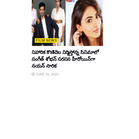
FILM NEWS
నిహారిక కొణిదెల నిర్మిస్తోన్న సినిమాలో
సంగీత్ శోభన్ సరసన హీరోయిన్‌గా
నయన్ సారిక
JUNE 26, 2025