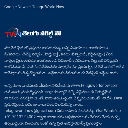
Google News – Telugu World Now
మా వెబ్ సైట్ లో ప్రస్తుతం జరుగుతున్న అన్ని విషయాల ( రాజకీయాలు ,
సినిమాలు , లేటెస్ట్ న్యూస్ , హెల్త్, భక్తి , కళలు, టెక్నాలజీ , జ్యోతిష్యం ) మీద
వార్తలు ప్రచురించడం జరుగుతుంది, సమకాలీన విషయాల పట్ల ఒక భిన్నమైన
ఆలోచనను మీ ఎదుట నివేదించడం మాత్రమే మా ప్రయత్నం, చదివే వారిలో ఆవేశ
కావేషాలను రెచ్చగొట్టడమూ.. ఉద్రేకాలను రేపడమూ ఈ వెబ్‌సైట్ ఉద్దేశం కాదు.
అన్ని రకాల వాదనలకు వేదికగా నిలిచేందుకు www.teluguworldnow.com
తన వంతు ప్రయత్నిస్తుంది. వార్తా కథనాల్లో వచ్చే విశ్లేషణలకు విరుద్ధమైన
వాదనలు ఎవరికైనా ఉంటే, వారు తర్కబద్ధంగా చెప్పదలచుకుంటే.. వాటిని కూడా
ప్రచురిస్తుంది. తమ భావాలు పంపదలచుకున్న వారు..
teluguworldnow@gmail.com చిరునామాకు పంపవచ్చు. లేదా Whats’up
+91 70132 94002 ద్వారా కూడా తమ అభిప్రాయాలను తెలియ చేయ వచ్చు,
తర్కబద్ధంగా, సంయమనంతో ఉన్న ప్రతి అభిప్రాయాన్నీ ప్రచురిస్తాం.