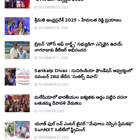
DECEMBER 29, 2025
శ్రీమతి ఆంధ్రప్రదేశ్ 2025 – హేమలత రెడ్డి ప్రయాణం
DECEMBER 14, 2025
బ్రిటన్ ‘హౌస్ ఆఫ్ లార్డ్స్’ సభ్యుడిగా ఎన్నికైన ఉదయ్
నాగరాజుకు కేటీఆర్ అభినందన
DECEMBER 11, 2025
Sankalp Divas : సుచిరిండియా ఫౌండేషన్ ఆధ్వర్యంలో
నవంబర్ 28వ తేదీన ‘సంకల్ప్ దివాస్’
NOVEMBER 26, 2025
మలేషియాలో భారతీయుల ఐక్యతకు అద్దం పట్టిన దసరా
బతుకమ్మ దీపావళి వేడుకలు
OCTOBER 4, 2025
యూత్ ఫుల్ లవ్ ఎంటర్ టైనర్ “మేఘాలు చెప్పిన ప్రేమకథ”
SunNXT ఓటీటీలో స్ట్రీమింగ్
SEPTEMBER 27, 2025