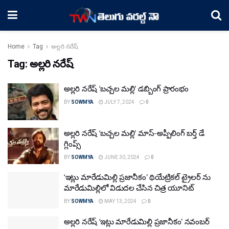
Home
Tag
అల్లరి నరేష్
Tag:
అల్లరి నరేష్
అల్లరి నరేష్ ‘బచ్చల మల్లి’ డబ్బింగ్ ప్రారంభం
BY
SOWMYA
JULY 7, 2024
0
అల్లరి నరేష్ ‘బచ్చల మల్లి’ మాస్-అప్పీలింగ్ బర్త్ డే
గ్లింప్స్
BY
SOWMYA
JUNE 30, 2024
0
‘ఇట్లు మారేడుమిల్లి ప్రజానీకం’ థియేట్రికల్ ట్రైలర్ ను
మారేడుమిల్లిలో విడుదల చేసిన చిత్ర యూనిట్
BY
SOWMYA
MAY 13, 2024
0
అల్లరి నరేష్ ‘ఇట్లు మారేడుమిల్లి ప్రజానీకం’ నవంబర్