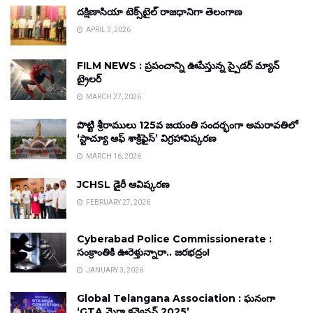
దక్షిణాసియా టెక్స్‌టైల్ రాజధానిగా తెలంగాణ
APRIL 3, 2026
FILM NEWS : ప్రపంచాన్ని ఊపేస్తున్న స్పైడర్ మ్యాన్
ట్రైలర్
MARCH 27, 2026
పొట్టి శ్రీరాములు 125వ జయంతి సందర్భంగా అమరావతిలో
‘స్టాచ్యూ ఆఫ్ శాక్రిఫైస్’ విగ్రహావిష్కరణ
MARCH 16, 2026
JCHSL డైరీ ఆవిష్కరణ
FEBRUARY 27, 2026
Cyberabad Police Commissionerate :
సంక్రాంతికి ఊరెళ్తున్నారా.. జరభద్రం!
JANUARY 3, 2026
Global Telangana Association : ఘనంగా
‘GTA మెగా కన్వెన్షన్ 2025’