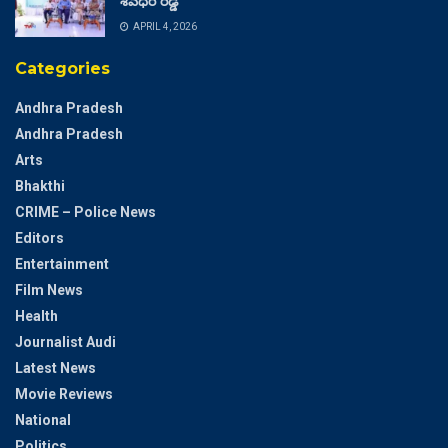
శివధర్ రెడ్డి
APRIL 4, 2026
Categories
Andhra Pradesh
Andhra Pradesh
Arts
Bhakthi
CRIME – Police News
Editors
Entertainment
Film News
Health
Journalist Audi
Latest News
Movie Reviews
National
Politics