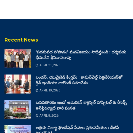
Recent News
‘పరమపద సోపానం’ ఘనవిజయం సాధిస్తుంది : దర్శకుడు
భీమనేని శ్రీనివాసరావు
APRIL 21, 2026
లండన్, యునైటెడ్ కింగ్డమ్ : కామన్‌వెల్త్ సెక్రటేరియట్‌తో
గ్రీన్ ఇండియా చాలెంజ్ సమావేశం
APRIL 19, 2026
బసవతారకం ఇండో అమెరికన్ క్యాన్సర్ హాస్పిటల్ & రీసెర్చ్
ఇన్‌స్టిట్యూట్ వారి ఘనత
APRIL 8, 2026
అక్షయ విద్యా ఫౌండేషన్ సేవలు ప్రశంసనీయం : డీజీపీ