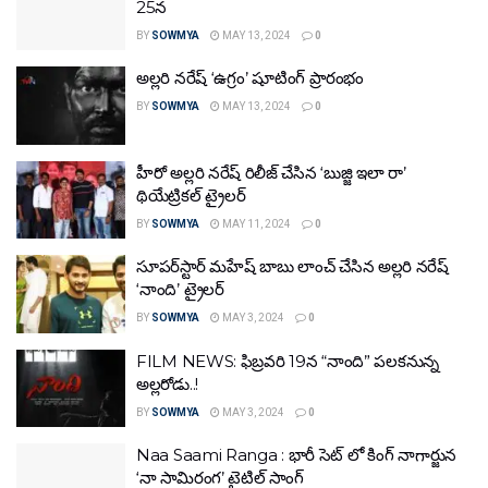
25న
BY
SOWMYA
MAY 13, 2024
0
అల్లరి నరేష్ ‘ఉగ్రం’ షూటింగ్ ప్రారంభం
BY
SOWMYA
MAY 13, 2024
0
హీరో అల్లరి నరేష్ రిలీజ్ చేసిన ‘బుజ్జి ఇలా రా’
థియేట్రికల్ ట్రైలర్
BY
SOWMYA
MAY 11, 2024
0
సూప‌ర్‌స్టార్ మ‌హేష్ బాబు లాంచ్ చేసిన అల్ల‌రి న‌రేష్
‘నాంది’ ట్రైల‌ర్‌
BY
SOWMYA
MAY 3, 2024
0
FILM NEWS: ఫిబ్రవరి 19న “నాంది” పలకనున్న
అల్లరోడు..!
BY
SOWMYA
MAY 3, 2024
0
Naa Saami Ranga : భారీ సెట్ లో కింగ్ నాగార్జున
‘నా సామిరంగ’ టైటిల్ సాంగ్