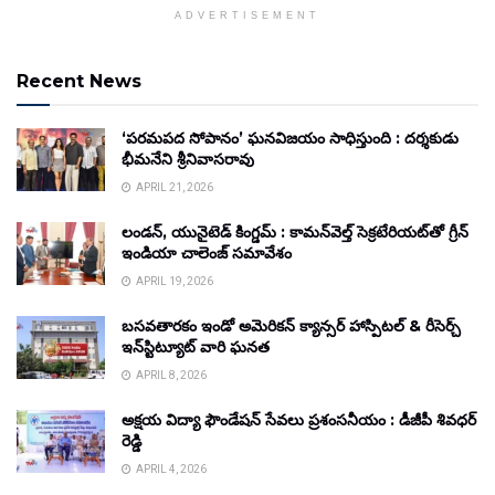
ADVERTISEMENT
Recent News
‘పరమపద సోపానం’ ఘనవిజయం సాధిస్తుంది : దర్శకుడు
భీమనేని శ్రీనివాసరావు
APRIL 21, 2026
లండన్, యునైటెడ్ కింగ్డమ్ : కామన్‌వెల్త్ సెక్రటేరియట్‌తో గ్రీన్
ఇండియా చాలెంజ్ సమావేశం
APRIL 19, 2026
బసవతారకం ఇండో అమెరికన్ క్యాన్సర్ హాస్పిటల్ & రీసెర్చ్
ఇన్‌స్టిట్యూట్ వారి ఘనత
APRIL 8, 2026
అక్షయ విద్యా ఫౌండేషన్ సేవలు ప్రశంసనీయం : డీజీపీ శివధర్
రెడ్డి
APRIL 4, 2026