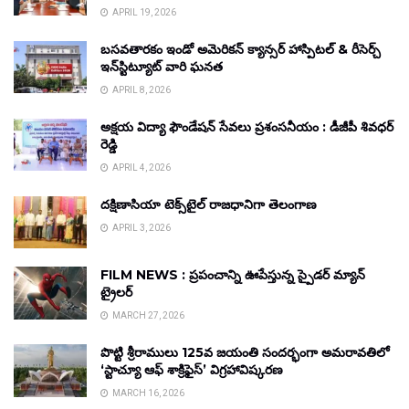
APRIL 19, 2026
బసవతారకం ఇండో అమెరికన్ క్యాన్సర్ హాస్పిటల్ & రీసెర్చ్
ఇన్‌స్టిట్యూట్ వారి ఘనత
APRIL 8, 2026
అక్షయ విద్యా ఫౌండేషన్ సేవలు ప్రశంసనీయం : డీజీపీ శివధర్
రెడ్డి
APRIL 4, 2026
దక్షిణాసియా టెక్స్‌టైల్ రాజధానిగా తెలంగాణ
APRIL 3, 2026
FILM NEWS : ప్రపంచాన్ని ఊపేస్తున్న స్పైడర్ మ్యాన్
ట్రైలర్
MARCH 27, 2026
పొట్టి శ్రీరాములు 125వ జయంతి సందర్భంగా అమరావతిలో
‘స్టాచ్యూ ఆఫ్ శాక్రిఫైస్’ విగ్రహావిష్కరణ
MARCH 16, 2026