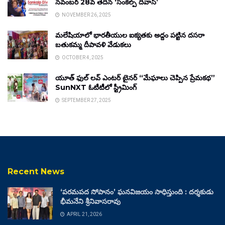
నవంబర్ 28వ తేదీన ‘సంకల్ప్ దివాస్’
NOVEMBER 26, 2025
మలేషియాలో భారతీయుల ఐక్యతకు అద్దం పట్టిన దసరా
బతుకమ్మ దీపావళి వేడుకలు
OCTOBER 4, 2025
యూత్ ఫుల్ లవ్ ఎంటర్ టైనర్ “మేఘాలు చెప్పిన ప్రేమకథ”
SunNXT ఓటీటీలో స్ట్రీమింగ్
SEPTEMBER 27, 2025
Recent News
‘పరమపద సోపానం’ ఘనవిజయం సాధిస్తుంది : దర్శకుడు
భీమనేని శ్రీనివాసరావు
APRIL 21, 2026