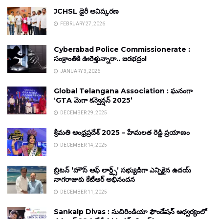
JCHSL డైరీ ఆవిష్కరణ
FEBRUARY 27, 2026
Cyberabad Police Commissionerate :
సంక్రాంతికి ఊరెళ్తున్నారా.. జరభద్రం!
JANUARY 3, 2026
Global Telangana Association : ఘనంగా
‘GTA మెగా కన్వెన్షన్ 2025’
DECEMBER 29, 2025
శ్రీమతి ఆంధ్రప్రదేశ్ 2025 – హేమలత రెడ్డి ప్రయాణం
DECEMBER 14, 2025
బ్రిటన్ ‘హౌస్ ఆఫ్ లార్డ్స్’ సభ్యుడిగా ఎన్నికైన ఉదయ్
నాగరాజుకు కేటీఆర్ అభినందన
DECEMBER 11, 2025
Sankalp Divas : సుచిరిండియా ఫౌండేషన్ ఆధ్వర్యంలో