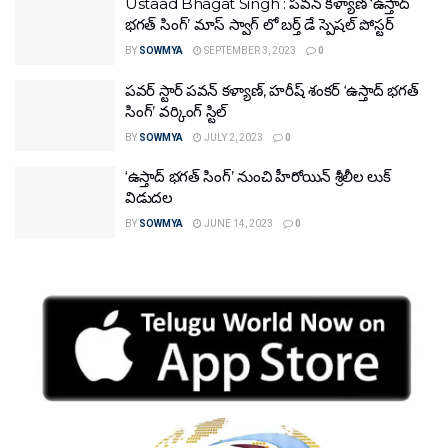
Ustaad Bhagat Singh : పవన్ కళ్యాణ్ ‘ఉస్తాద్
భగత్ సింగ్’ మాస్ స్వాగ్ లో బర్త్ డే స్పెషల్ పోస్టర్
BY
SOWMYA
SEPTEMBER 3, 2023
0
పవర్ స్టార్ పవన్ కళ్యాణ్, హరీష్ శంకర్ ‘ఉస్తాద్ భగత్
సింగ్’ వర్కింగ్ స్టిల్
BY
SOWMYA
JULY 2, 2023
0
‘ఉస్తాద్ భగత్ సింగ్’ నుంచి హీరోయిన్ శ్రీలీల లుక్
విడుదల
BY
SOWMYA
JUNE 14, 2023
0