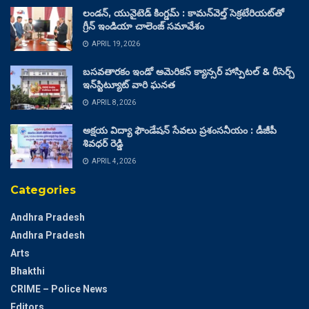
లండన్, యునైటెడ్ కింగ్డమ్ : కామన్‌వెల్త్ సెక్రటేరియట్‌తో
గ్రీన్ ఇండియా చాలెంజ్ సమావేశం
APRIL 19, 2026
బసవతారకం ఇండో అమెరికన్ క్యాన్సర్ హాస్పిటల్ & రీసెర్చ్
ఇన్‌స్టిట్యూట్ వారి ఘనత
APRIL 8, 2026
అక్షయ విద్యా ఫౌండేషన్ సేవలు ప్రశంసనీయం : డీజీపీ
శివధర్ రెడ్డి
APRIL 4, 2026
Categories
Andhra Pradesh
Andhra Pradesh
Arts
Bhakthi
CRIME – Police News
Editors