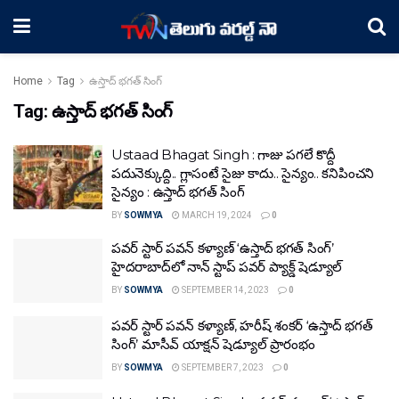
Home
Tag
ఉస్తాద్ భగత్ సింగ్
Tag:
ఉస్తాద్ భగత్ సింగ్
Ustaad Bhagat Singh : గాజు ప‌గ‌లే కొద్దీ
ప‌దునెక్కుద్ది.. గ్లాసంటే సైజు కాదు.. సైన్యం.. కనిపించని
సైన్యం : ఉస్తాద్ భగత్ సింగ్
BY
SOWMYA
MARCH 19, 2024
0
పవర్ స్టార్ పవన్ కళ్యాణ్ ‘ఉస్తాద్ భగత్ సింగ్’
హైదరాబాద్‌లో నాన్ స్టాప్ పవర్ ప్యాక్డ్ షెడ్యూల్
BY
SOWMYA
SEPTEMBER 14, 2023
0
పవర్ స్టార్ పవన్ కళ్యాణ్, హరీష్ శంకర్ ‘ఉస్తాద్ భగత్
సింగ్’ మాసీవ్ యాక్షన్ షెడ్యూల్ ప్రారంభం
BY
SOWMYA
SEPTEMBER 7, 2023
0