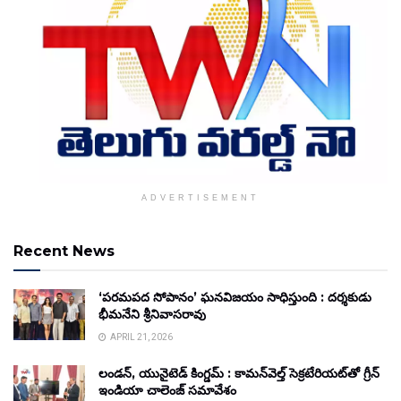
ADVERTISEMENT
Recent News
‘పరమపద సోపానం’ ఘనవిజయం సాధిస్తుంది : దర్శకుడు
భీమనేని శ్రీనివాసరావు
APRIL 21, 2026
లండన్, యునైటెడ్ కింగ్డమ్ : కామన్‌వెల్త్ సెక్రటేరియట్‌తో గ్రీన్
ఇండియా చాలెంజ్ సమావేశం