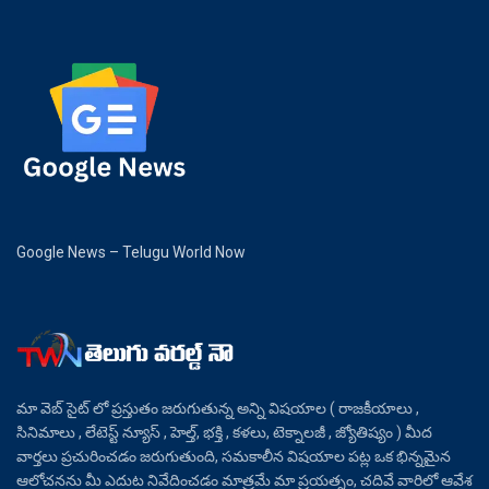
Google News – Telugu World Now
మా వెబ్ సైట్ లో ప్రస్తుతం జరుగుతున్న అన్ని విషయాల ( రాజకీయాలు ,
సినిమాలు , లేటెస్ట్ న్యూస్ , హెల్త్, భక్తి , కళలు, టెక్నాలజీ , జ్యోతిష్యం ) మీద
వార్తలు ప్రచురించడం జరుగుతుంది, సమకాలీన విషయాల పట్ల ఒక భిన్నమైన
ఆలోచనను మీ ఎదుట నివేదించడం మాత్రమే మా ప్రయత్నం, చదివే వారిలో ఆవేశ