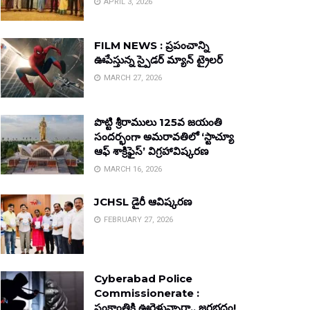
APRIL 3, 2026
FILM NEWS : ప్రపంచాన్ని
ఊపేస్తున్న స్పైడర్ మ్యాన్ ట్రైలర్
MARCH 27, 2026
పొట్టి శ్రీరాములు 125వ జయంతి
సందర్భంగా అమరావతిలో ‘స్టాచ్యూ
ఆఫ్ శాక్రిఫైస్’ విగ్రహావిష్కరణ
MARCH 16, 2026
JCHSL డైరీ ఆవిష్కరణ
FEBRUARY 27, 2026
Cyberabad Police
Commissionerate :
సంక్రాంతికి ఊరెళ్తున్నారా.. జరభద్రం!