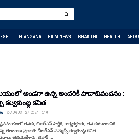
DESH
TELANGANA
FILM NEWS
BHAKTHI
HEALTH
ABOU
మయంలో అండగా ఉన్న అందరికీ పాదాభివందనం :
్సీ కల్వకుంట్ల కవిత
YA
AUGUST 27, 2024
0
 కష్టసమయంలో తనకు, బీఆర్ఎస్ పార్టీకి, కార్యకర్తలకు, తన కుటుంబానికి
న తెలంగాణ ప్రజలకు బీఆర్ఎస్ ఎమ్మెల్సీ కల్వకుంట్ల కవిత
నాలు తెలియజేశారు. తిహార్ ...