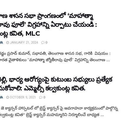
ాణ శాసన సభా ప్రాంగణంలో ‘మాహాత్మా
రావు ఫూలే’ విగ్రహాన్ని ఏర్పాటు చేయండి :
ుంట్ల కవిత, MLC
YA
JANUARY 21, 2024
0
ీ గడ్డం ప్రసాద్ కుమార్, సభాపతి, తెలంగాణ శాసన సభ, గారికి విషయం :
రత వైతాళికులు "మాహాత్మా జ్యోతీరావు ఫూలే" విగ్రహాన్ని తెలంగాణ ...
 చెల్లి, భార్య ఆరోగ్యంపై కుటుంబ సభ్యులు ప్రత్యేక
తీసుకోవాలి: ఎమ్మెల్సీ కల్వకుంట్ల కవిత.
YA
OCTOBER 9, 2021
0
ె క్యాన్సర్ హాస్పటల్ లో బ్రెస్ట్ క్యాన్సర్ పై అవగాహనా కార్యక్రమంలో పాల్గొన్న
కల్వకుంట్ల కవిత* బ్రెస్ట్ క్యాన్సర్ మహమ్మారిని నిర్మూలించే బాధ్యత ...