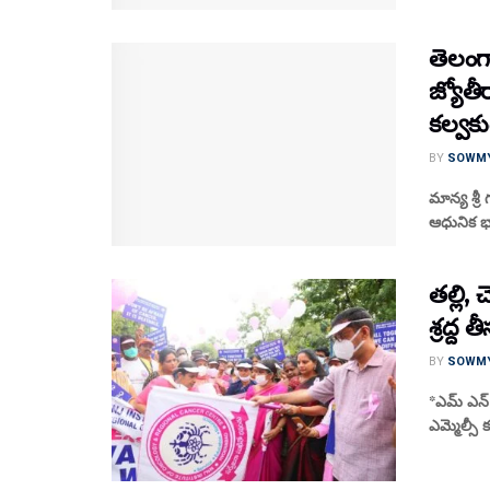
తెలంగ
జ్యోతీ
కల్వక
BY
SOWM
మాన్య శ్ర
ఆధునిక భా
తల్లి,
శ్రద్ద 
BY
SOWM
*ఎమ్ ఎన్ జ
ఎమ్మెల్సీ 