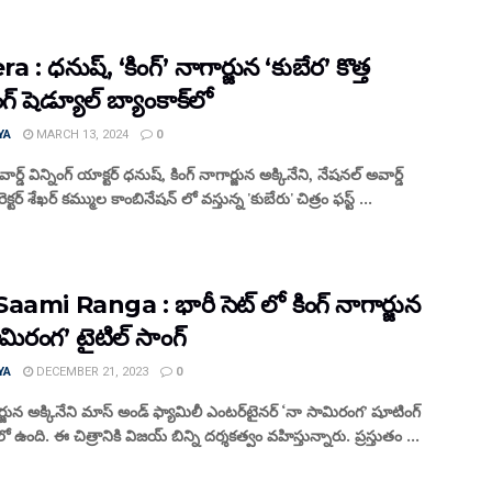
 : ధనుష్, ‘కింగ్’ నాగార్జున ‘కుబేర’ కొత్త
్ షెడ్యూల్ బ్యాంకాక్‌లో
YA
MARCH 13, 2024
0
ర్డ్ విన్నింగ్ యాక్టర్ ధనుష్, కింగ్ నాగార్జున అక్కినేని, నేషనల్ అవార్డ్
ైరెక్టర్ శేఖర్ కమ్ముల కాంబినేషన్ లో వస్తున్న 'కుబేరు' చిత్రం ఫస్ట్ ...
aami Ranga : భారీ సెట్ లో కింగ్ నాగార్జున
మిరంగ’ టైటిల్ సాంగ్
YA
DECEMBER 21, 2023
0
ార్జున అక్కినేని మాస్ అండ్ ఫ్యామిలీ ఎంటర్‌టైనర్ ‘నా సామిరంగ’ షూటింగ్
 ఉంది. ఈ చిత్రానికి విజయ్ బిన్ని దర్శకత్వం వహిస్తున్నారు. ప్రస్తుతం ...