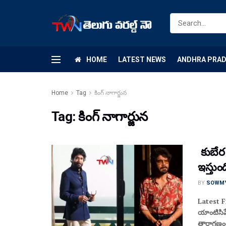
HOME
LATEST NEWS
ANDHRA PRA
Home
Tag
కింగ్ నాగార్జున
Tag:
కింగ్ నాగార్జున
కుబేర 
ఇస్తుంద
BY
SOWM
Latest Fi
యాంటిసిప
తారాగణంత