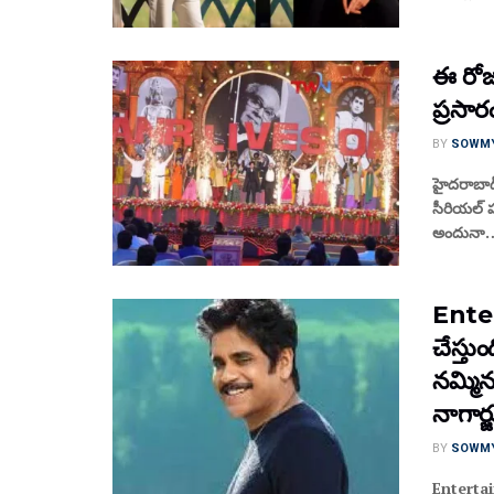
ఈ రో
ప్రసార
BY
SOWM
హైదరాబా
సీరియల్ 
అందునా…
Ente
చేస్తు
నమ్మి
నాగార్
BY
SOWM
Entertain