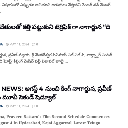
న.. విషయంలో ఎప్పుడూ ఆచితూచి అడుగులు వేస్తానని నెంబర్ వన్ నెంబర్
.
ేతులతో కత్తి పట్టుకుని టెర్రిఫిక్ గా నాగార్జున “ది
YA
MAY 11, 2024
0
్జున, ప్రవీణ్ సత్తారు, శ్రీ వెంకటేశ్వర సినిమాస్ ఎల్ ఎల్ పి, నార్త్స్టార్ ఎంటర్
'ది ఘోస్ట్' కిల్లింగ్ మెషిన్ ఫస్ట్ విజువల్ జూలై ...
EWS: ఆగ‌స్ట్ 4 నుంచి కింగ్ నాగార్జున‌, ప్ర‌వీణ్
రు మూవీ సెకండ్ షెడ్యూల్‌
YA
MAY 11, 2024
0
na, Praveen Sattaru’s Film Second Schedule Commences
gust 4 In Hyderabad, Kajal Aggarwal, Latest Telugu