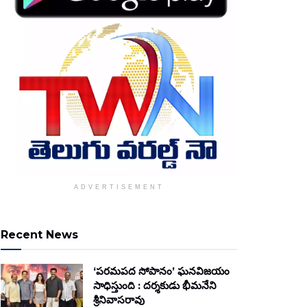
ADVERTISEMENT
Recent News
‘పరమపద సోపానం’ ఘనవిజయం
సాధిస్తుంది : దర్శకుడు భీమనేని
శ్రీనివాసరావు