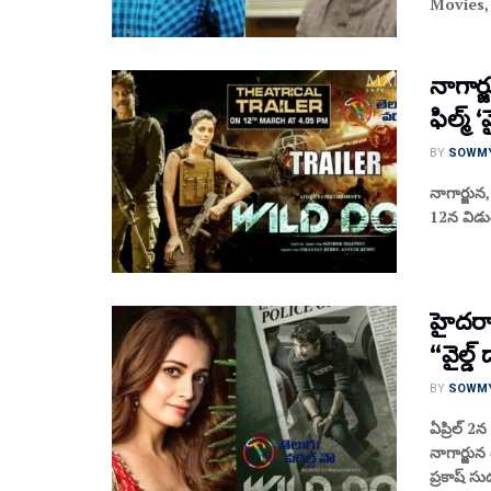
Movies, 
నాగార్జ
ఫిల్మ్‌
BY
SOWM
నాగార్జున‌,
12న విడుద‌ల
హైదరాబ
“వైల్డ్
BY
SOWM
ఏప్రిల్ 2న 
నాగార్జున
ప్రకాష్ సు