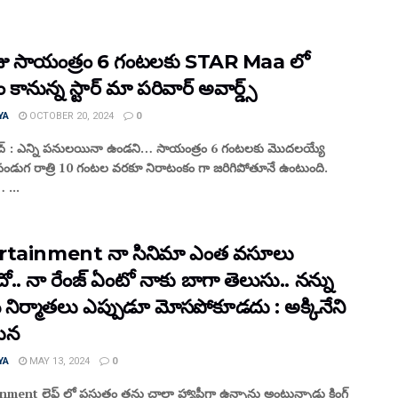
జు సాయంత్రం 6 గంటలకు STAR Maa లో
ం కానున్న స్టార్ మా పరివార్ అవార్డ్స్
YA
OCTOBER 20, 2024
0
ద్ : ఎన్ని పనులయినా ఉండని… సాయంత్రం 6 గంటలకు మొదలయ్యే
పండుగ రాత్రి 10 గంటల వరకూ నిరాటంకం గా జరిగిపోతూనే ఉంటుంది.
 ...
rtainment నా సినిమా ఎంత వసూలు
ందో.. నా రేంజ్ ఏంటో నాకు బాగా తెలుసు.. నన్ను
న నిర్మాతలు ఎప్పుడూ మోసపోకూడదు : అక్కినేని
జున
YA
MAY 13, 2024
0
ment లైఫ్ లో ప్రస్తుతం తను చాలా హ్యాపీగా ఉన్నాను అంటున్నాడు కింగ్