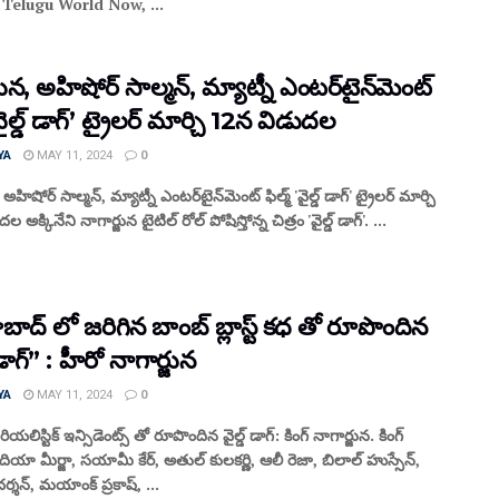
Telugu World Now, ...
ున‌, అహిషోర్ సాల్మ‌న్‌, మ్యాట్నీ ఎంట‌ర్‌టైన్‌మెంట్
 ‘వైల్డ్ డాగ్’ ట్రైల‌ర్ మార్చి 12న విడుద‌ల‌
YA
MAY 11, 2024
0
 అహిషోర్ సాల్మ‌న్‌, మ్యాట్నీ ఎంట‌ర్‌టైన్‌మెంట్ ఫిల్మ్‌ 'వైల్డ్ డాగ్' ట్రైల‌ర్ మార్చి
‌ అక్కినేని నాగార్జున టైటిల్ రోల్ పోషిస్తోన్న చిత్రం 'వైల్డ్ డాగ్‌'. ...
ాద్ లో జరిగిన బాంబ్ బ్లాస్ట్ కధ తో రూపొందిన
 డాగ్” : హీరో నాగార్జున
YA
MAY 11, 2024
0
రియలిస్టిక్ ఇన్సిడెంట్స్ తో రూపొందిన వైల్డ్ డాగ్: కింగ్ నాగార్జున. కింగ్
 దియా మీర్జా, సయామీ కేర్, అతుల్ కులకర్ణి, ఆలీ రెజా, బిలాల్ హుస్సేన్,
దర్శన్, మయాంక్ ప్రకాష్, ...