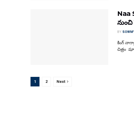
Naa S
నుంచి ప
BY
SOWM
కింగ్ నాగా
చిత్రం షూట
1
2
Next