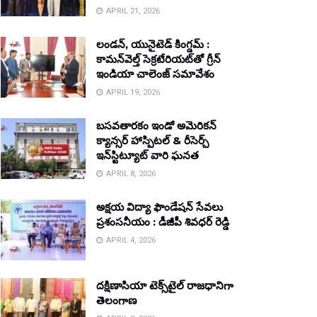
APRIL 21, 2026
లండన్, యునైటెడ్ కింగ్డమ్ :
కామన్‌వెల్త్ సెక్రటేరియట్‌తో గ్రీన్
ఇండియా చాలెంజ్ సమావేశం
APRIL 19, 2026
బసవతారకం ఇండో అమెరికన్
క్యాన్సర్ హాస్పిటల్ & రీసెర్చ్
ఇన్‌స్టిట్యూట్ వారి ఘనత
APRIL 8, 2026
అక్షయ విద్యా ఫౌండేషన్ సేవలు
ప్రశంసనీయం : డీజీపీ శివధర్ రెడ్డి
APRIL 4, 2026
దక్షిణాసియా టెక్స్‌టైల్ రాజధానిగా
తెలంగాణ