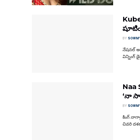
Kubera
షూటింగ
BY
SOWM
నేషనల్ అవా
విన్నింగ్ డ
Naa S
‘నా సా
BY
SOWM
కింగ్ నాగ
చివరి దశలో