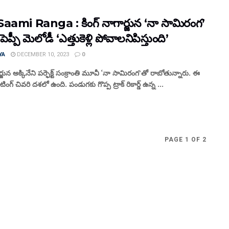
aami Ranga : కింగ్ నాగార్జున ‘నా సామిరంగ’
ెప్పీ మెలోడీ ‘ఎత్తుకెళ్లి పోవాలనిపిస్తుంది’
YA
DECEMBER 10, 2023
0
ర్జున అక్కినేని పర్ఫెక్ట్ సంక్రాంతి మూవీ ‘నా సామిరంగ’తో రాబోతున్నారు. ఈ
ింగ్ చివరి దశలో ఉంది. పండుగకు గొప్ప ట్రాక్ రికార్డ్ ఉన్న ...
PAGE 1 OF 2