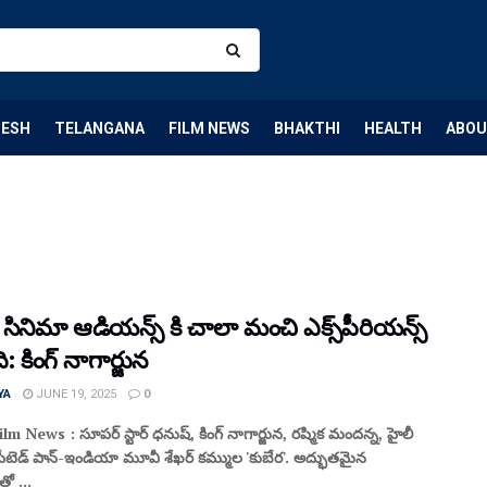
DESH
TELANGANA
FILM NEWS
BHAKTHI
HEALTH
ABOU
సినిమా ఆడియన్స్ కి చాలా మంచి ఎక్స్‌పీరియన్స్
ి: కింగ్ నాగార్జున
YA
JUNE 19, 2025
0
lm News : సూపర్ స్టార్ ధనుష్, కింగ్ నాగార్జున, రష్మిక మందన్న, హైలీ
ేటెడ్ పాన్-ఇండియా మూవీ శేఖర్ కమ్ముల 'కుబేర'. అద్భుతమైన
ో ...