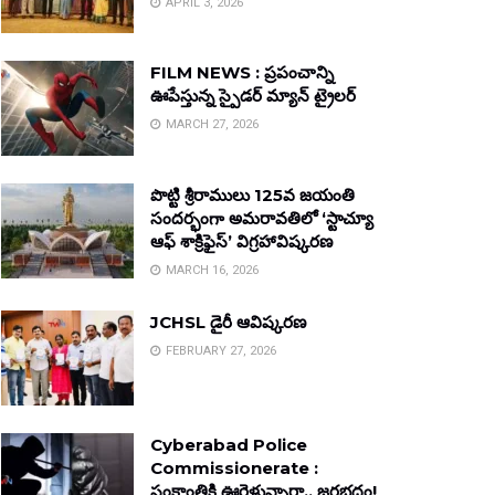
APRIL 3, 2026
FILM NEWS : ప్రపంచాన్ని
ఊపేస్తున్న స్పైడర్ మ్యాన్ ట్రైలర్
MARCH 27, 2026
పొట్టి శ్రీరాములు 125వ జయంతి
సందర్భంగా అమరావతిలో ‘స్టాచ్యూ
ఆఫ్ శాక్రిఫైస్’ విగ్రహావిష్కరణ
MARCH 16, 2026
JCHSL డైరీ ఆవిష్కరణ
FEBRUARY 27, 2026
Cyberabad Police
Commissionerate :
సంక్రాంతికి ఊరెళ్తున్నారా.. జరభద్రం!