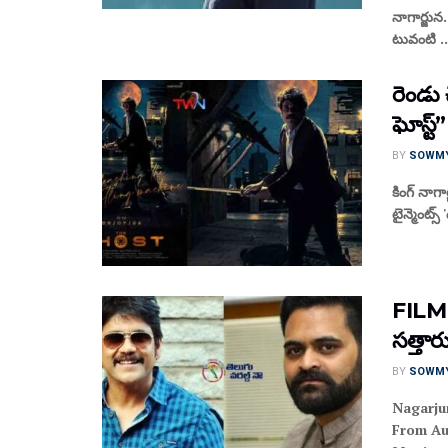
నాగార్జు
టువంటి ..
రెండు చ
ఘోస్ట్”
BY
SOWM
కింగ్ నాగార
టైన్మెంట్స్ 
FILM N
స‌త్తా
BY
SOWM
Nagarju
From Au