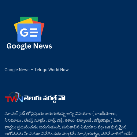
Google News – Telugu World Now
మా వెబ్ సైట్ లో ప్రస్తుతం జరుగుతున్న అన్ని విషయాల ( రాజకీయాలు ,
సినిమాలు , లేటెస్ట్ న్యూస్ , హెల్త్, భక్తి , కళలు, టెక్నాలజీ , జ్యోతిష్యం ) మీద
వార్తలు ప్రచురించడం జరుగుతుంది, సమకాలీన విషయాల పట్ల ఒక భిన్నమైన
ఆలోచనను మీ ఎదుట నివేదించడం మాత్రమే మా ప్రయత్నం, చదివే వారిలో ఆవేశ