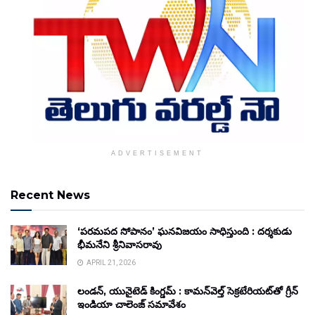
ADVERTISEMENT
Recent News
‘పరమపద సోపానం’ ఘనవిజయం సాధిస్తుంది : దర్శకుడు
భీమనేని శ్రీనివాసరావు
APRIL 21, 2026
లండన్, యునైటెడ్ కింగ్డమ్ : కామన్‌వెల్త్ సెక్రటేరియట్‌తో గ్రీన్
ఇండియా చాలెంజ్ సమావేశం