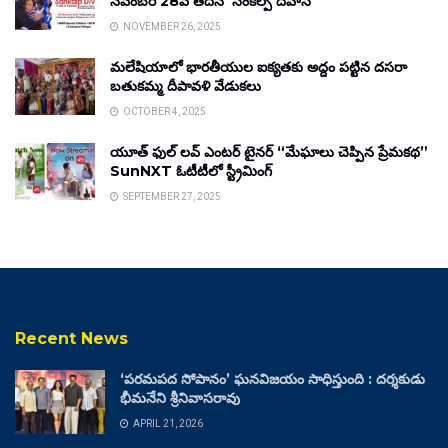
నవంబర్ 28వ తేదీన ‘సంకల్ప్ దివాస్’
NOVEMBER 26, 2025
మలేషియాలో భారతీయుల ఐక్యతకు అద్దం పట్టిన దసరా
బతుకమ్మ దీపావళి వేడుకలు
OCTOBER 4, 2025
యూత్ ఫుల్ లవ్ ఎంటర్ టైనర్ “మేఘాలు చెప్పిన ప్రేమకథ”
SunNXT ఓటీటీలో స్ట్రీమింగ్
SEPTEMBER 27, 2025
Recent News
‘పరమపద సోపానం’ ఘనవిజయం సాధిస్తుంది : దర్శకుడు
భీమనేని శ్రీనివాసరావు
APRIL 21, 2026