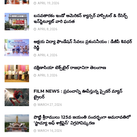
APRIL 19, 2026
బసవతారకం ఇండో అమెరికన్ క్యాన్సర్ హాస్పిటల్ & రీసెర్చ్
ఇన్‌స్టిట్యూట్ వారి ఘనత
APRIL 8, 2026
అక్షయ విద్యా ఫౌండేషన్ సేవలు ప్రశంసనీయం : డీజీపీ శివధర్
రెడ్డి
APRIL 4, 2026
దక్షిణాసియా టెక్స్‌టైల్ రాజధానిగా తెలంగాణ
APRIL 3, 2026
FILM NEWS : ప్రపంచాన్ని ఊపేస్తున్న స్పైడర్ మ్యాన్
ట్రైలర్
MARCH 27, 2026
పొట్టి శ్రీరాములు 125వ జయంతి సందర్భంగా అమరావతిలో
‘స్టాచ్యూ ఆఫ్ శాక్రిఫైస్’ విగ్రహావిష్కరణ
MARCH 16, 2026