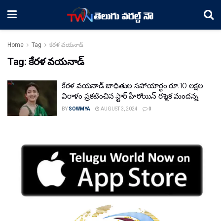
Home
Tag
కేరళ వయనాడ్
Tag:
కేరళ వయనాడ్
కేరళ వయనాడ్ బాధితుల సహాయార్థం రూ.10 లక్షల
విరాళం ప్రకటించిన స్టార్ హీరోయిన్ రశ్మిక మందన్న
BY
SOWMYA
AUGUST 3, 2024
0