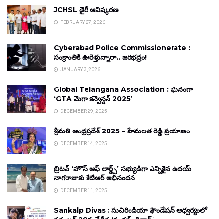
JCHSL డైరీ ఆవిష్కరణ
FEBRUARY 27, 2026
Cyberabad Police Commissionerate :
సంక్రాంతికి ఊరెళ్తున్నారా.. జరభద్రం!
JANUARY 3, 2026
Global Telangana Association : ఘనంగా
‘GTA మెగా కన్వెన్షన్ 2025’
DECEMBER 29, 2025
శ్రీమతి ఆంధ్రప్రదేశ్ 2025 – హేమలత రెడ్డి ప్రయాణం
DECEMBER 14, 2025
బ్రిటన్ ‘హౌస్ ఆఫ్ లార్డ్స్’ సభ్యుడిగా ఎన్నికైన ఉదయ్
నాగరాజుకు కేటీఆర్ అభినందన
DECEMBER 11, 2025
Sankalp Divas : సుచిరిండియా ఫౌండేషన్ ఆధ్వర్యంలో