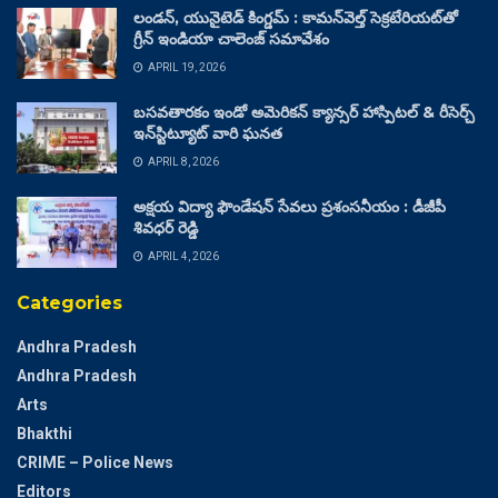
లండన్, యునైటెడ్ కింగ్డమ్ : కామన్‌వెల్త్ సెక్రటేరియట్‌తో
గ్రీన్ ఇండియా చాలెంజ్ సమావేశం
APRIL 19, 2026
బసవతారకం ఇండో అమెరికన్ క్యాన్సర్ హాస్పిటల్ & రీసెర్చ్
ఇన్‌స్టిట్యూట్ వారి ఘనత
APRIL 8, 2026
అక్షయ విద్యా ఫౌండేషన్ సేవలు ప్రశంసనీయం : డీజీపీ
శివధర్ రెడ్డి
APRIL 4, 2026
Categories
Andhra Pradesh
Andhra Pradesh
Arts
Bhakthi
CRIME – Police News
Editors