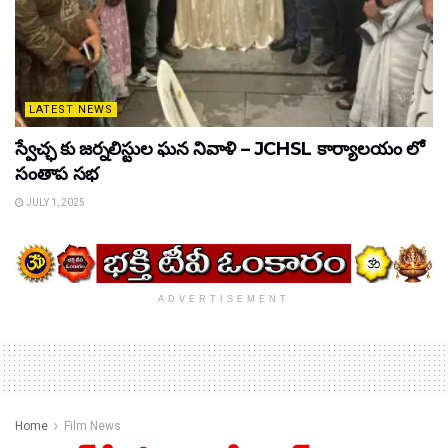
LATEST NEWS
స్వేచ్ఛ కు జర్నలిస్టుల ఘన నివాళి – JCHSL కార్యాలయం లో
సంతాప సభ
JULY 1, 2025
ADVERTISEMENT
Home
Film News