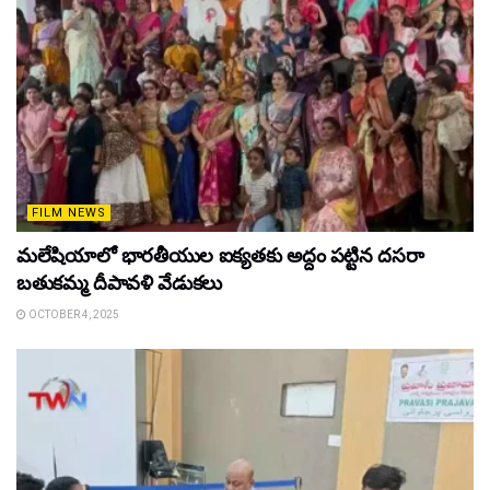
FILM NEWS
మలేషియాలో భారతీయుల ఐక్యతకు అద్దం పట్టిన దసరా
బతుకమ్మ దీపావళి వేడుకలు
OCTOBER 4, 2025