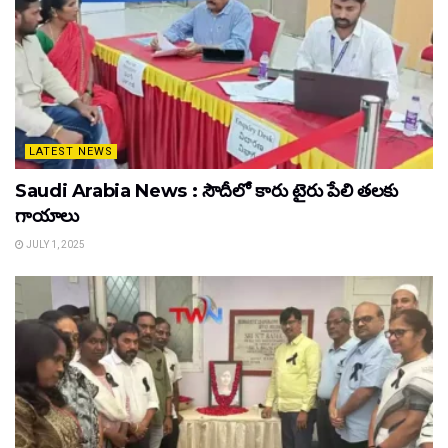
LATEST NEWS
Saudi Arabia News : సౌదీలో కారు టైరు పేలి తలకు
గాయాలు
JULY 1, 2025