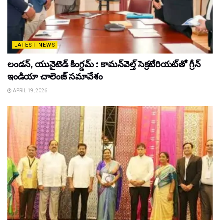
LATEST NEWS
లండన్, యునైటెడ్ కింగ్డమ్ : కామన్‌వెల్త్ సెక్రటేరియట్‌తో గ్రీన్
ఇండియా చాలెంజ్ సమావేశం
APRIL 19, 2026