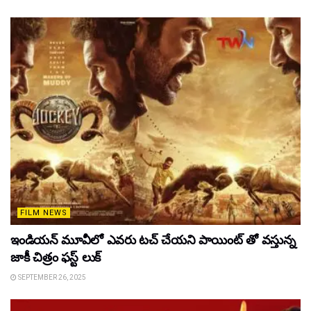
FILM NEWS
ఇండియన్ మూవీలో ఎవరు టచ్ చేయని పాయింట్ తో వస్తున్న
జాకీ చిత్రం ఫస్ట్ లుక్
SEPTEMBER 26, 2025