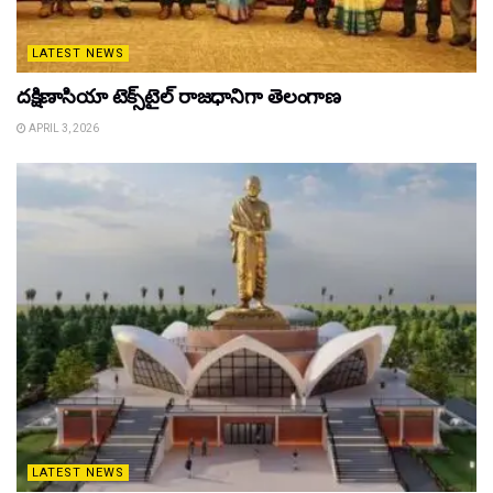
LATEST NEWS
దక్షిణాసియా టెక్స్‌టైల్ రాజధానిగా తెలంగాణ
APRIL 3, 2026
LATEST NEWS