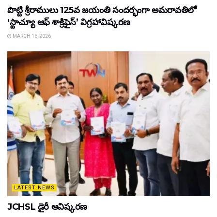
పొట్టి శ్రీరాములు 125వ జయంతి సందర్భంగా అమరావతిలో
‘స్టాచ్యూ ఆఫ్ శాక్రిఫైస్’ విగ్రహావిష్కరణ
MARCH 16, 2026
LATEST NEWS
JCHSL డైరీ ఆవిష్కరణ