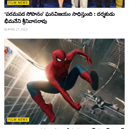
FILM NEWS
‘పరమపద సోపానం’ ఘనవిజయం సాధిస్తుంది : దర్శకుడు
భీమనేని శ్రీనివాసరావు
APRIL 21, 2026
FILM NEWS