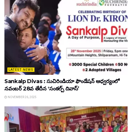
LATEST NEWS
Sankalp Divas : సుచిరిండియా ఫౌండేషన్ ఆధ్వర్యంలో
నవంబర్ 28వ తేదీన ‘సంకల్ప్ దివాస్’
NOVEMBER 26, 2025