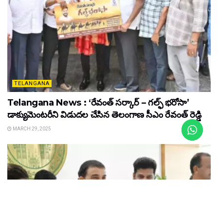
TELANGANA
Telangana News : ‘రేవంత్ సర్కార్ – గల్ఫ్ భరోసా’
డాక్యుమెంటరీని విడుదల చేసిన తెలంగాణ సీఎం రేవంత్ రెడ్డి
MARCH 29, 2025