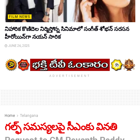
FILM NEWS
నిహారిక కొణిదెల నిర్మిస్తోన్న సినిమాలో సంగీత్ శోభన్ సరసన
హీరోయిన్‌గా నయన్ సారిక
JUNE 26, 2025
ADVERTISEMENT
Home
Telangana
గల్ఫ్ సమస్యలపై సీఎంకు వినతి