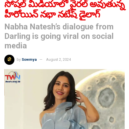
సోషల్ మీడియాలో వైరల్ అవుతున్న
హీరోయిన్ నభా నటేష్ డైలాగ్
Nabha Natesh’s dialogue from
Darling is going viral on social
media
by
Sowmya
August 2, 2024