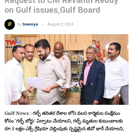
Request to CM Revanth Reddy
on Gulf issues,Gulf Board
by
Sowmya
August 2, 2024
Gulf News : గల్ఫ్ తదితర దేశాల లోని వలస కార్మికుల సంక్షేమం
కోసం ‘గల్ఫ్ బోర్డు’ ఏర్పాటు చేయాలని, గల్ఫ్ మృతుల కుటుంబాలకు
రూ.5 లక్షల ఎక్స్ గ్రేషియా చెల్లింపుకు స్పష్టమైన జీవో జారీ చేయాలని,