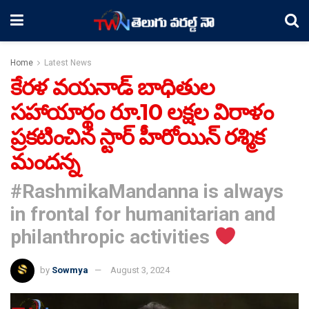
Home
Latest News
కేరళ వయనాడ్ బాధితుల
సహాయార్థం రూ.10 లక్షల విరాళం
ప్రకటించిన స్టార్ హీరోయిన్ రశ్మిక
మందన్న
#RashmikaMandanna is always
in frontal for humanitarian and
philanthropic activities
by
Sowmya
August 3, 2024