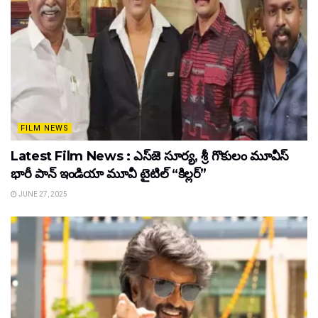
FILM NEWS
Latest Film News : ఎస్‌జె సూర్య, శ్రీ గొకులం మూవీస్‌
భారీ పాన్‌ ఇండియా మూవీ టైటిల్ “కిల్లర్”
JUNE 27, 2025