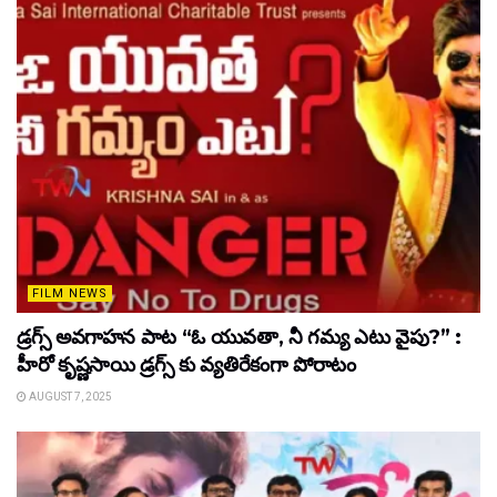
FILM NEWS
డ్రగ్స్ అవగాహన పాట “ఓ యువతా, నీ గమ్య ఎటు వైపు?” :
హీరో కృష్ణసాయి డ్రగ్స్ కు వ్యతిరేకంగా పోరాటం
AUGUST 7, 2025