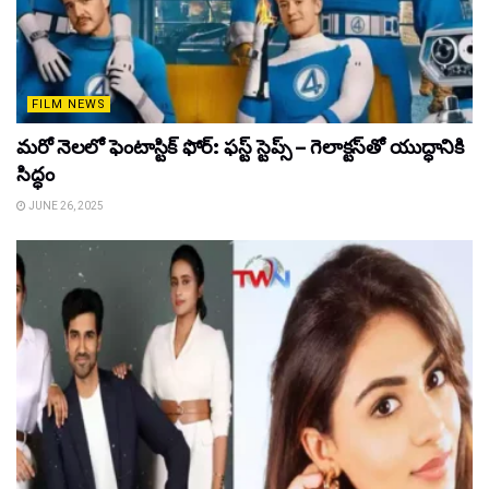
FILM NEWS
మరో నెలలో ఫెంటాస్టిక్ ఫోర్: ఫస్ట్ స్టెప్స్ – గెలాక్టస్‌తో యుద్ధానికి
సిద్ధం
JUNE 26, 2025