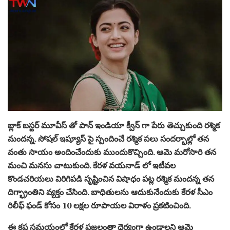
బ్లాక్ బస్టర్ మూవీస్ తో పాన్ ఇండియా క్వీన్ గా పేరు తెచ్చుకుంది రశ్మిక
మందన్న. సోషల్ ఇష్యూస్ పై స్పందించే రశ్మిక పలు సందర్భాల్లో తన
వంతు సాయం అందించేందుకు ముందుకొచ్చింది. ఆమె మరోసారి తన
మంచి మనసు చాటుకుంది. కేరళ వయనాడ్ లో ఇటీవల
కొండచరియలు విరిగిపడి సృష్టించిన విషాధం పట్ల రశ్మిక మందన్న తన
దిగ్భ్రాంతిని వ్యక్తం చేసింది. బాధితులను ఆదుకునేందుకు కేరళ సీఎం
రిలీఫ్ ఫండ్ కోసం 10 లక్షల రూపాయల విరాళం ప్రకటించింది.
ఈ కష్ట సమయంలో కేరళ ప్రజలంతా ధైర్యంగా ఉండాలని ఆమె