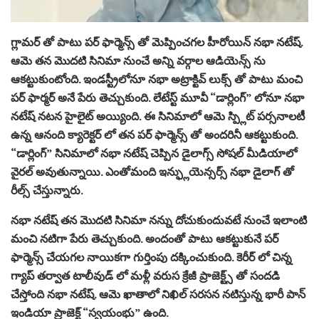
గ్లామర్ తో పాటు పర్ ఫార్మెన్స్ తో మెప్పించగల హీరోయిన్ నభా నటేష్.
ఆమె తన మొదటి సినిమా నుంచే అన్ని వర్గాల ఆడియెన్స్ ను
ఆకట్టుకుంటోంది. ఇండస్ట్రీలోనూ నభా అట్రాక్టివ్ లుక్స్ తో పాటు మంచి
పర్ ఫార్మర్ అనే పేరు తెచ్చుకుంది. లేటేస్ట్ మూవీ “డార్లింగ్” లోనూ నభా
నటేష్ నటన హైలైట్ అయ్యింది. ఈ సినిమాలో ఆమె స్ప్లిట్ పర్సనాలటీ
ఉన్న ఆనంది క్యారెక్టర్ లో తన పర్ ఫార్మెన్స్ తో అందరినీ ఆకట్టుకుంది.
“డార్లింగ్” సినిమాలో నభా నటేష్ చెప్పిన డైలాగ్స్ సోషల్ మీడియాలో
వైరల్ అవుతున్నాయి. ఎంతోమంది ఇన్ఫ్లుయెన్సర్స్ నభా డైలాగ్ తో
రీల్స్ చేస్తున్నారు.
నభా నటేష్ తన మొదటి సినిమా నన్ను దోచుకుందువటే నుంచే ఇలాంటి
మంచి నటిగా పేరు తెచ్చుకుంది. అందంతో పాటు ఆకట్టుకునే పర్
ఫార్మెన్స్ చేయగల నాయికగా గుర్తింపు దక్కించుకుంది. కెరీర్ లో చిన్న
గ్యాప్ తర్వాత టాలీవుడ్ లో మళ్లీ వరుస క్రేజీ ప్రాజెక్ట్స్ తో సందడి
చేస్తోంది నభా నటేష్. ఆమె ఖాతాలో నిఖిల్ సరసన నటిస్తున్న భారీ పాన్
ఇండియా ప్రాజెక్ట్ “స్వయంభు” ఉంది.