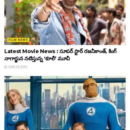
FILM NEWS
Latest Movie News : సూపర్ స్టార్ రజనీకాంత్, కింగ్
నాగార్జున నటిస్తున్న ‘కూలీ’ మూవీ
JUNE 26, 2025