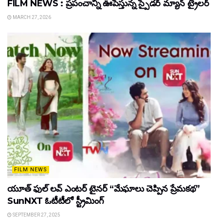
FILM NEWS : ప్రపంచాన్ని ఊపేస్తున్న స్పైడర్ మ్యాన్ ట్రైలర్
MARCH 27, 2026
FILM NEWS
యూత్ ఫుల్ లవ్ ఎంటర్ టైనర్ “మేఘాలు చెప్పిన ప్రేమకథ”
SunNXT ఓటీటీలో స్ట్రీమింగ్
SEPTEMBER 27, 2025