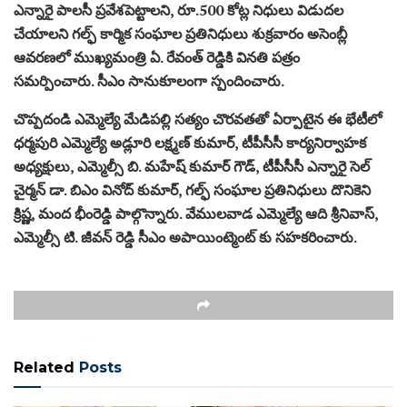
ఎన్నారై పాలసీ ప్రవేశపెట్టాలని, రూ.500 కోట్ల నిధులు విడుదల
చేయాలని గల్ఫ్ కార్మిక సంఘాల ప్రతినిధులు శుక్రవారం అసెంబ్లీ
ఆవరణలో ముఖ్యమంత్రి ఏ. రేవంత్ రెడ్డికి వినతి పత్రం
సమర్పించారు. సీఎం సానుకూలంగా స్పందించారు.
చొప్పదండి ఎమ్మెల్యే మేడిపల్లి సత్యం చొరవతతో ఏర్పాటైన ఈ భేటీలో
ధర్మపురి ఎమ్మెల్యే అడ్లూరి లక్ష్మణ్ కుమార్, టీపీసీసీ కార్యనిర్వాహక
అధ్యక్షులు, ఎమ్మెల్సీ బి. మహేష్ కుమార్ గౌడ్, టీపీసీసీ ఎన్నారై సెల్
చైర్మన్ డా. బిఎం వినోద్ కుమార్, గల్ఫ్ సంఘాల ప్రతినిధులు దొనికెని
క్రిష్ణ, మంద భీంరెడ్డి పాల్గొన్నారు. వేములవాడ ఎమ్మెల్యే ఆది శ్రీనివాస్,
ఎమ్మెల్సీ టి. జీవన్ రెడ్డి సీఎం అపాయింట్మెంట్ కు సహకరించారు.
Related
Posts