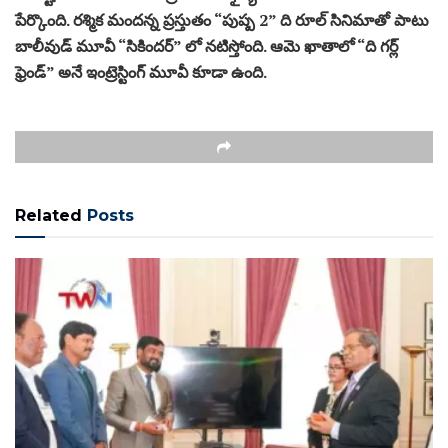
పేర్కొంది. రశ్మిక మందన్న ప్రస్తుతం “పుష్ప 2” ది రూల్ సినిమాతో పాటు
బాలీవుడ్ మూవీ “సికిందర్” లో నటిస్తోంది. ఆమె ఖాతాలో “ది గర్ల్
ఫ్రెండ్” అనే ఇంట్రెస్టింగ్ మూవీ కూడా ఉంది.
Related
Posts