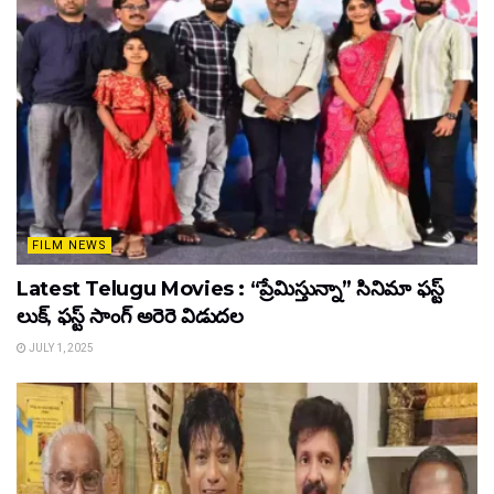
FILM NEWS
Latest Telugu Movies : “ప్రేమిస్తున్నా” సినిమా ఫస్ట్
లుక్, ఫస్ట్ సాంగ్ అరెరె విడుదల
JULY 1, 2025