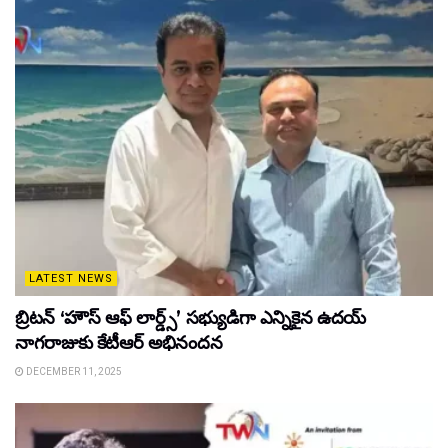
LATEST NEWS
బ్రిటన్ ‘హౌస్ ఆఫ్ లార్డ్స్’ సభ్యుడిగా ఎన్నికైన ఉదయ్
నాగరాజుకు కేటీఆర్ అభినందన
DECEMBER 11, 2025