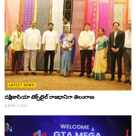
LATEST NEWS
దక్షిణాసియా టెక్స్‌టైల్ రాజధానిగా తెలంగాణ
APRIL 3, 2026