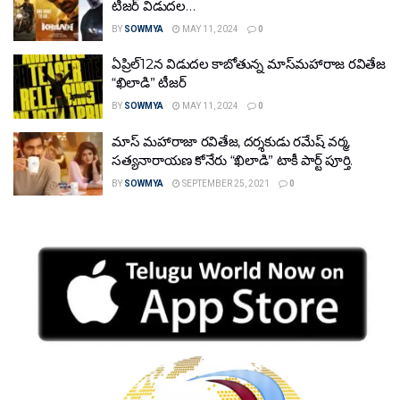
టీజ‌ర్ విడుద‌ల‌…
BY
SOWMYA
MAY 11, 2024
0
ఏప్రిల్‌12న విడుద‌ల‌ కాబోతున్న మాస్‌మ‌హారాజ‌ ర‌వితేజ
“ఖిలాడి” టీజ‌ర్
BY
SOWMYA
MAY 11, 2024
0
మాస్ మహారాజా ర‌వితేజ‌, దర్శకుడు రమేష్ వర్మ,
సత్యనారాయణ కోనేరు “ఖిలాడి” టాకీ పార్ట్ పూర్తి.
BY
SOWMYA
SEPTEMBER 25, 2021
0