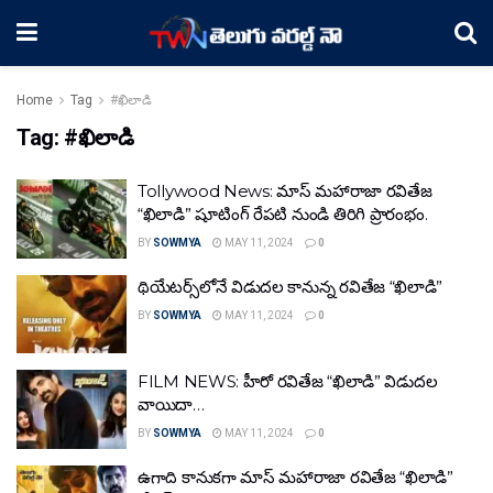
Home
Tag
#ఖిలాడి
Tag:
#ఖిలాడి
Tollywood News: మాస్‌ మహారాజా రవితేజ
“ఖిలాడి” షూటింగ్‌ రేపటి నుండి తిరిగి ప్రారంభం.
BY
SOWMYA
MAY 11, 2024
0
థియేటర్స్‌లోనే విడుదల కానున్న రవితేజ “ఖిలాడి”
BY
SOWMYA
MAY 11, 2024
0
FILM NEWS: హీరో రవితేజ “ఖిలాడి” విడుద‌ల
వాయిదా…
BY
SOWMYA
MAY 11, 2024
0
ఉగాది కానుక‌గా మాస్ మ‌హారాజా ర‌వితేజ “ఖిలాడి”