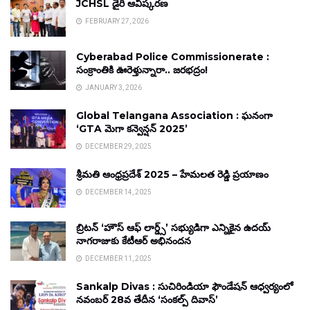
JCHSL డైరీ ఆవిష్కరణ
FEBRUARY 27, 2026
Cyberabad Police Commissionerate :
సంక్రాంతికి ఊరెళ్తున్నారా.. జరభద్రం!
JANUARY 3, 2026
Global Telangana Association : ఘనంగా
‘GTA మెగా కన్వెన్షన్ 2025’
DECEMBER 29, 2025
శ్రీమతి ఆంధ్రప్రదేశ్ 2025 – హేమలత రెడ్డి ప్రయాణం
DECEMBER 14, 2025
బ్రిటన్ ‘హౌస్ ఆఫ్ లార్డ్స్’ సభ్యుడిగా ఎన్నికైన ఉదయ్
నాగరాజుకు కేటీఆర్ అభినందన
DECEMBER 11, 2025
Sankalp Divas : సుచిరిండియా ఫౌండేషన్ ఆధ్వర్యంలో
నవంబర్ 28వ తేదీన ‘సంకల్ప్ దివాస్’