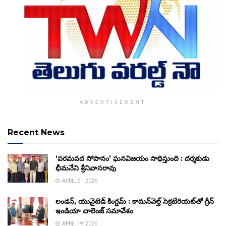
ADVERTISEMENT
Recent News
‘పరమపద సోపానం’ ఘనవిజయం సాధిస్తుంది : దర్శకుడు
భీమనేని శ్రీనివాసరావు
APRIL 21, 2026
లండన్, యునైటెడ్ కింగ్డమ్ : కామన్‌వెల్త్ సెక్రటేరియట్‌తో గ్రీన్
ఇండియా చాలెంజ్ సమావేశం
APRIL 19, 2026