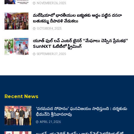
NOVEMBER 26, 2025
మలేషియాలో భారతీయుల ఐక్యతకు అద్దం పట్టిన దసరా
బతుకమ్మ దీపావళి వేడుకలు
OCTOBER 4, 2025
యూత్ ఫుల్ లవ్ ఎంటర్ టైనర్ “మేఘాలు చెప్పిన ప్రేమకథ”
SunNXT ఓటీటీలో స్ట్రీమింగ్
SEPTEMBER 27, 2025
Recent News
‘పరమపద సోపానం’ ఘనవిజయం సాధిస్తుంది : దర్శకుడు
భీమనేని శ్రీనివాసరావు
APRIL 21, 2026