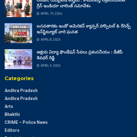
లండన్, యునైటెడ్ కింగ్డమ్ : కామన్‌వెల్త్ సెక్రటేరియట్‌తో
గ్రీన్ ఇండియా చాలెంజ్ సమావేశం
APRIL 19, 2026
బసవతారకం ఇండో అమెరికన్ క్యాన్సర్ హాస్పిటల్ & రీసెర్చ్
ఇన్‌స్టిట్యూట్ వారి ఘనత
APRIL 8, 2026
అక్షయ విద్యా ఫౌండేషన్ సేవలు ప్రశంసనీయం : డీజీపీ
శివధర్ రెడ్డి
APRIL 4, 2026
Categories
Andhra Pradesh
Andhra Pradesh
Arts
Bhakthi
CRIME – Police News
Editors