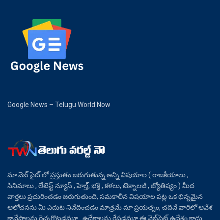
Google News – Telugu World Now
మా వెబ్ సైట్ లో ప్రస్తుతం జరుగుతున్న అన్ని విషయాల ( రాజకీయాలు ,
సినిమాలు , లేటెస్ట్ న్యూస్ , హెల్త్, భక్తి , కళలు, టెక్నాలజీ , జ్యోతిష్యం ) మీద
వార్తలు ప్రచురించడం జరుగుతుంది, సమకాలీన విషయాల పట్ల ఒక భిన్నమైన
ఆలోచనను మీ ఎదుట నివేదించడం మాత్రమే మా ప్రయత్నం, చదివే వారిలో ఆవేశ
కావేషాలను రెచ్చగొట్టడమూ.. ఉద్రేకాలను రేపడమూ ఈ వెబ్‌సైట్ ఉద్దేశం కాదు.