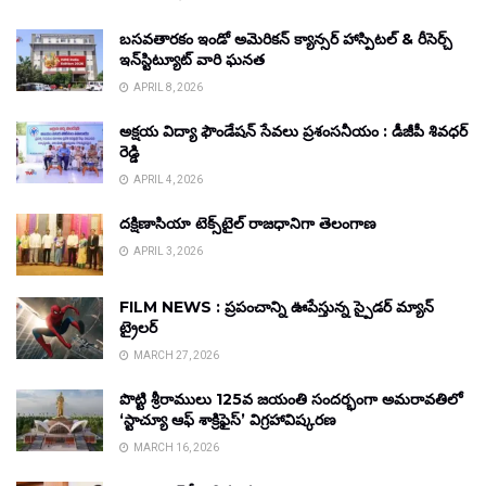
బసవతారకం ఇండో అమెరికన్ క్యాన్సర్ హాస్పిటల్ & రీసెర్చ్
ఇన్‌స్టిట్యూట్ వారి ఘనత
APRIL 8, 2026
అక్షయ విద్యా ఫౌండేషన్ సేవలు ప్రశంసనీయం : డీజీపీ శివధర్
రెడ్డి
APRIL 4, 2026
దక్షిణాసియా టెక్స్‌టైల్ రాజధానిగా తెలంగాణ
APRIL 3, 2026
FILM NEWS : ప్రపంచాన్ని ఊపేస్తున్న స్పైడర్ మ్యాన్
ట్రైలర్
MARCH 27, 2026
పొట్టి శ్రీరాములు 125వ జయంతి సందర్భంగా అమరావతిలో
‘స్టాచ్యూ ఆఫ్ శాక్రిఫైస్’ విగ్రహావిష్కరణ
MARCH 16, 2026