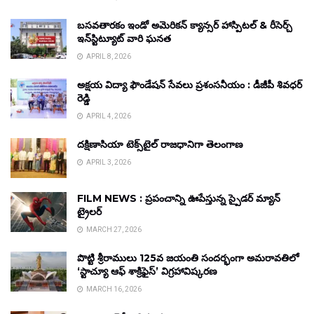
బసవతారకం ఇండో అమెరికన్ క్యాన్సర్ హాస్పిటల్ & రీసెర్చ్
ఇన్‌స్టిట్యూట్ వారి ఘనత
APRIL 8, 2026
అక్షయ విద్యా ఫౌండేషన్ సేవలు ప్రశంసనీయం : డీజీపీ శివధర్
రెడ్డి
APRIL 4, 2026
దక్షిణాసియా టెక్స్‌టైల్ రాజధానిగా తెలంగాణ
APRIL 3, 2026
FILM NEWS : ప్రపంచాన్ని ఊపేస్తున్న స్పైడర్ మ్యాన్
ట్రైలర్
MARCH 27, 2026
పొట్టి శ్రీరాములు 125వ జయంతి సందర్భంగా అమరావతిలో
‘స్టాచ్యూ ఆఫ్ శాక్రిఫైస్’ విగ్రహావిష్కరణ
MARCH 16, 2026