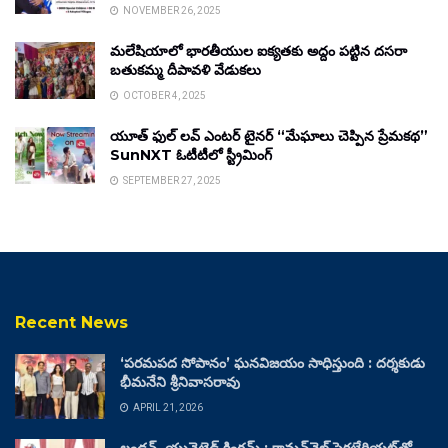
NOVEMBER 26, 2025
మలేషియాలో భారతీయుల ఐక్యతకు అద్దం పట్టిన దసరా
బతుకమ్మ దీపావళి వేడుకలు
OCTOBER 4, 2025
యూత్ ఫుల్ లవ్ ఎంటర్ టైనర్ “మేఘాలు చెప్పిన ప్రేమకథ”
SunNXT ఓటీటీలో స్ట్రీమింగ్
SEPTEMBER 27, 2025
Recent News
‘పరమపద సోపానం’ ఘనవిజయం సాధిస్తుంది : దర్శకుడు
భీమనేని శ్రీనివాసరావు
APRIL 21, 2026