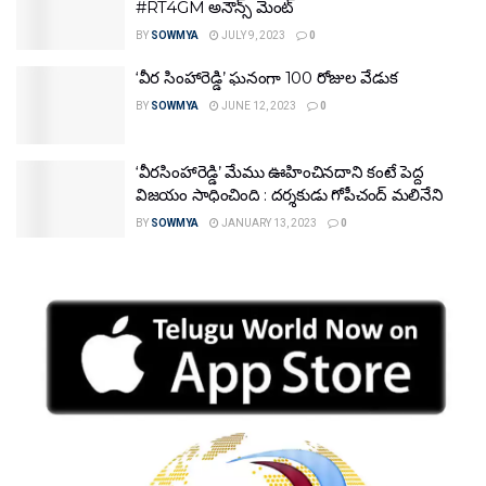
#RT4GM అనౌన్స్ మెంట్
BY
SOWMYA
JULY 9, 2023
0
‘వీర సింహారెడ్డి’ ఘనంగా 100 రోజుల వేడుక
BY
SOWMYA
JUNE 12, 2023
0
‘వీరసింహారెడ్డి’ మేము ఊహించినదాని కంటే పెద్ద
విజయం సాధించింది : దర్శకుడు గోపీచంద్ మలినేని
BY
SOWMYA
JANUARY 13, 2023
0