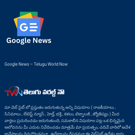
Google News – Telugu World Now
మా వెబ్ సైట్ లో ప్రస్తుతం జరుగుతున్న అన్ని విషయాల ( రాజకీయాలు ,
సినిమాలు , లేటెస్ట్ న్యూస్ , హెల్త్, భక్తి , కళలు, టెక్నాలజీ , జ్యోతిష్యం ) మీద
వార్తలు ప్రచురించడం జరుగుతుంది, సమకాలీన విషయాల పట్ల ఒక భిన్నమైన
ఆలోచనను మీ ఎదుట నివేదించడం మాత్రమే మా ప్రయత్నం, చదివే వారిలో ఆవేశ
కావేషాలను రెచ్చగొట్టడమూ.. ఉద్రేకాలను రేపడమూ ఈ వెబ్‌సైట్ ఉద్దేశం కాదు.