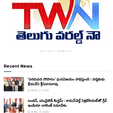
ADVERTISEMENT
Recent News
‘పరమపద సోపానం’ ఘనవిజయం సాధిస్తుంది : దర్శకుడు
భీమనేని శ్రీనివాసరావు
APRIL 21, 2026
లండన్, యునైటెడ్ కింగ్డమ్ : కామన్‌వెల్త్ సెక్రటేరియట్‌తో గ్రీన్
ఇండియా చాలెంజ్ సమావేశం
APRIL 19, 2026