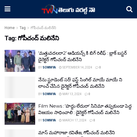
Home
Tag
గోపీచంద్ మలినేని
Tag:
గోపీచంద్ మలినేని
‘మత్తువదలరా2’ ఆడియన్స్ కి బిగ్ రిలీఫ్ : బ్లాక్ బస్టర్
డైరెక్టర్ గోపీచంద్ మలినేని
BY
SOWMYA
SEPTEMBER 14, 2024
0
నేను స్టూడెంట్ సర్! ఫస్ట్ సింగిల్ మాయే మాయే ని
లాంచ్ చేసిన డైరెక్టర్ గోపీచంద్ మలినేని
BY
SOWMYA
MAY 13, 2024
0
Film News : ‘హద్దు లేదురా’ సినిమా తప్పకుండా పెద్ద
విజయం సాధించాలి : డైరెక్టర్ గోపీచంద్ మలినేని
BY
SOWMYA
MARCH 17, 2024
0
మాస్ మహారాజా రవితేజ, గోపీచంద్ మలినేని