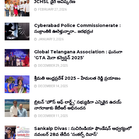
JCHSL డైరీ ఆవిష్కరణ
FEBRUARY 27, 2026
Cyberabad Police Commissionerate :
సంక్రాంతికి ఊరెళ్తున్నారా.. జరభద్రం!
JANUARY 3, 2026
Global Telangana Association : ఘనంగా
‘GTA మెగా కన్వెన్షన్ 2025’
DECEMBER 29, 2025
శ్రీమతి ఆంధ్రప్రదేశ్ 2025 – హేమలత రెడ్డి ప్రయాణం
DECEMBER 14, 2025
బ్రిటన్ ‘హౌస్ ఆఫ్ లార్డ్స్’ సభ్యుడిగా ఎన్నికైన ఉదయ్
నాగరాజుకు కేటీఆర్ అభినందన
DECEMBER 11, 2025
Sankalp Divas : సుచిరిండియా ఫౌండేషన్ ఆధ్వర్యంలో
నవంబర్ 28వ తేదీన ‘సంకల్ప్ దివాస్’