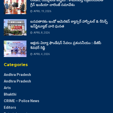
లండన్, యునైటెడ్ కింగ్డమ్ : కామన్‌వెల్త్ సెక్రటేరియట్‌తో
గ్రీన్ ఇండియా చాలెంజ్ సమావేశం
APRIL 19, 2026
బసవతారకం ఇండో అమెరికన్ క్యాన్సర్ హాస్పిటల్ & రీసెర్చ్
ఇన్‌స్టిట్యూట్ వారి ఘనత
APRIL 8, 2026
అక్షయ విద్యా ఫౌండేషన్ సేవలు ప్రశంసనీయం : డీజీపీ
శివధర్ రెడ్డి
APRIL 4, 2026
Categories
Andhra Pradesh
Andhra Pradesh
Arts
Bhakthi
CRIME – Police News
Editors