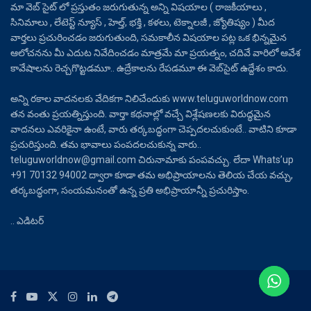
మా వెబ్ సైట్ లో ప్రస్తుతం జరుగుతున్న అన్ని విషయాల ( రాజకీయాలు ,
సినిమాలు , లేటెస్ట్ న్యూస్ , హెల్త్, భక్తి , కళలు, టెక్నాలజీ , జ్యోతిష్యం ) మీద
వార్తలు ప్రచురించడం జరుగుతుంది, సమకాలీన విషయాల పట్ల ఒక భిన్నమైన
ఆలోచనను మీ ఎదుట నివేదించడం మాత్రమే మా ప్రయత్నం, చదివే వారిలో ఆవేశ
కావేషాలను రెచ్చగొట్టడమూ.. ఉద్రేకాలను రేపడమూ ఈ వెబ్‌సైట్ ఉద్దేశం కాదు.
అన్ని రకాల వాదనలకు వేదికగా నిలిచేందుకు www.teluguworldnow.com
తన వంతు ప్రయత్నిస్తుంది. వార్తా కథనాల్లో వచ్చే విశ్లేషణలకు విరుద్ధమైన
వాదనలు ఎవరికైనా ఉంటే, వారు తర్కబద్ధంగా చెప్పదలచుకుంటే.. వాటిని కూడా
ప్రచురిస్తుంది. తమ భావాలు పంపదలచుకున్న వారు..
teluguworldnow@gmail.com చిరునామాకు పంపవచ్చు. లేదా Whats’up
+91 70132 94002 ద్వారా కూడా తమ అభిప్రాయాలను తెలియ చేయ వచ్చు,
తర్కబద్ధంగా, సంయమనంతో ఉన్న ప్రతి అభిప్రాయాన్నీ ప్రచురిస్తాం.
.. ఎడిటర్