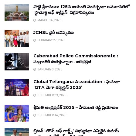
పొట్టి శ్రీరాములు 125వ జయంతి సందర్భంగా అమరావతిలో
‘స్టాచ్యూ ఆఫ్ శాక్రిఫైస్’ విగ్రహావిష్కరణ
MARCH 16, 2026
JCHSL డైరీ ఆవిష్కరణ
FEBRUARY 27, 2026
Cyberabad Police Commissionerate :
సంక్రాంతికి ఊరెళ్తున్నారా.. జరభద్రం!
JANUARY 3, 2026
Global Telangana Association : ఘనంగా
‘GTA మెగా కన్వెన్షన్ 2025’
DECEMBER 29, 2025
శ్రీమతి ఆంధ్రప్రదేశ్ 2025 – హేమలత రెడ్డి ప్రయాణం
DECEMBER 14, 2025
బ్రిటన్ ‘హౌస్ ఆఫ్ లార్డ్స్’ సభ్యుడిగా ఎన్నికైన ఉదయ్