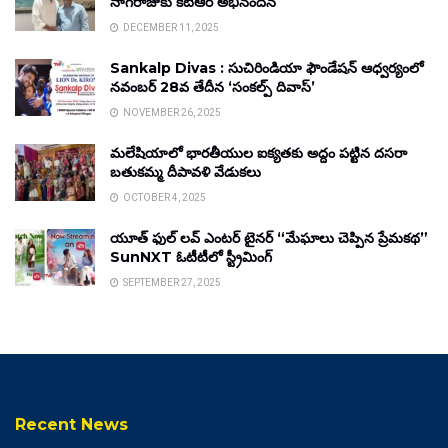
నాగరాజుకు కేటీఆర్ అభినందన
DECEMBER 11, 2025
Sankalp Divas : సుచిరిండియా ఫౌండేషన్ ఆధ్వర్యంలో
నవంబర్ 28వ తేదీన ‘సంకల్ప్ దివాస్’
NOVEMBER 26, 2025
మలేషియాలో భారతీయుల ఐక్యతకు అద్దం పట్టిన దసరా
బతుకమ్మ దీపావళి వేడుకలు
OCTOBER 4, 2025
యూత్ ఫుల్ లవ్ ఎంటర్ టైనర్ “మేఘాలు చెప్పిన ప్రేమకథ”
SunNXT ఓటీటీలో స్ట్రీమింగ్
SEPTEMBER 27, 2025
Recent News