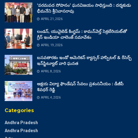
‘పరమపద సోపానం’ ఘనవిజయం సాధిస్తుంది : దర్శకుడు
భీమనేని శ్రీనివాసరావు
APRIL 21, 2026
లండన్, యునైటెడ్ కింగ్డమ్ : కామన్‌వెల్త్ సెక్రటేరియట్‌తో
గ్రీన్ ఇండియా చాలెంజ్ సమావేశం
APRIL 19, 2026
బసవతారకం ఇండో అమెరికన్ క్యాన్సర్ హాస్పిటల్ & రీసెర్చ్
ఇన్‌స్టిట్యూట్ వారి ఘనత
APRIL 8, 2026
అక్షయ విద్యా ఫౌండేషన్ సేవలు ప్రశంసనీయం : డీజీపీ
శివధర్ రెడ్డి
APRIL 4, 2026
Categories
Andhra Pradesh
Andhra Pradesh