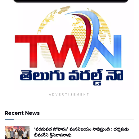
ADVERTISEMENT
Recent News
‘పరమపద సోపానం’ ఘనవిజయం సాధిస్తుంది : దర్శకుడు
భీమనేని శ్రీనివాసరావు