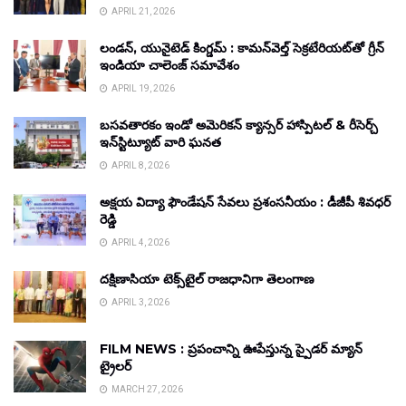
APRIL 21, 2026
లండన్, యునైటెడ్ కింగ్డమ్ : కామన్‌వెల్త్ సెక్రటేరియట్‌తో గ్రీన్
ఇండియా చాలెంజ్ సమావేశం
APRIL 19, 2026
బసవతారకం ఇండో అమెరికన్ క్యాన్సర్ హాస్పిటల్ & రీసెర్చ్
ఇన్‌స్టిట్యూట్ వారి ఘనత
APRIL 8, 2026
అక్షయ విద్యా ఫౌండేషన్ సేవలు ప్రశంసనీయం : డీజీపీ శివధర్
రెడ్డి
APRIL 4, 2026
దక్షిణాసియా టెక్స్‌టైల్ రాజధానిగా తెలంగాణ
APRIL 3, 2026
FILM NEWS : ప్రపంచాన్ని ఊపేస్తున్న స్పైడర్ మ్యాన్
ట్రైలర్
MARCH 27, 2026