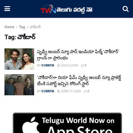
Home
Tag
చౌకీదార్
Tag:
చౌకీదార్
పృథ్వీ అంబర్ న్యూ పాన్ ఇండియా ఫిల్మ్ ‘చౌకీదార్’
గ్రాండ్ గా ప్రారంభం
BY
SOWMYA
JULY 3, 2024
0
‘చౌకీదార్’గా దియా ఫేమ్ పృథ్వీ అంబర్ న్యూ ప్రాజెక్ట్‌
టీంకి సపోర్ట్ ఇచ్చిన రోరింగ్ స్టార్
BY
SOWMYA
JUNE 17, 2024
0