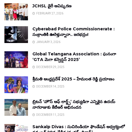
JCHSL డైరీ ఆవిష్కరణ
FEBRUARY 27, 2026
Cyberabad Police Commissionerate :
సంక్రాంతికి ఊరెళ్తున్నారా.. జరభద్రం!
JANUARY 3, 2026
Global Telangana Association : ఘనంగా
‘GTA మెగా కన్వెన్షన్ 2025’
DECEMBER 29, 2025
శ్రీమతి ఆంధ్రప్రదేశ్ 2025 – హేమలత రెడ్డి ప్రయాణం
DECEMBER 14, 2025
బ్రిటన్ ‘హౌస్ ఆఫ్ లార్డ్స్’ సభ్యుడిగా ఎన్నికైన ఉదయ్
నాగరాజుకు కేటీఆర్ అభినందన
DECEMBER 11, 2025
Sankalp Divas : సుచిరిండియా ఫౌండేషన్ ఆధ్వర్యంలో