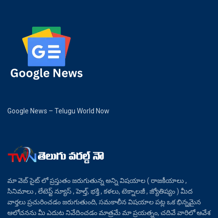
Google News – Telugu World Now
మా వెబ్ సైట్ లో ప్రస్తుతం జరుగుతున్న అన్ని విషయాల ( రాజకీయాలు ,
సినిమాలు , లేటెస్ట్ న్యూస్ , హెల్త్, భక్తి , కళలు, టెక్నాలజీ , జ్యోతిష్యం ) మీద
వార్తలు ప్రచురించడం జరుగుతుంది, సమకాలీన విషయాల పట్ల ఒక భిన్నమైన
ఆలోచనను మీ ఎదుట నివేదించడం మాత్రమే మా ప్రయత్నం, చదివే వారిలో ఆవేశ