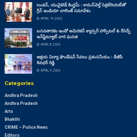
లండన్, యునైటెడ్ కింగ్డమ్ : కామన్‌వెల్త్ సెక్రటేరియట్‌తో
గ్రీన్ ఇండియా చాలెంజ్ సమావేశం
APRIL 19, 2026
బసవతారకం ఇండో అమెరికన్ క్యాన్సర్ హాస్పిటల్ & రీసెర్చ్
ఇన్‌స్టిట్యూట్ వారి ఘనత
APRIL 8, 2026
అక్షయ విద్యా ఫౌండేషన్ సేవలు ప్రశంసనీయం : డీజీపీ
శివధర్ రెడ్డి
APRIL 4, 2026
Categories
Andhra Pradesh
Andhra Pradesh
Arts
Bhakthi
CRIME – Police News
Editors