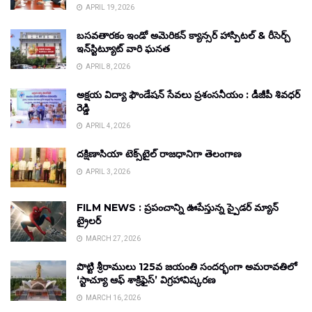
APRIL 19, 2026
బసవతారకం ఇండో అమెరికన్ క్యాన్సర్ హాస్పిటల్ & రీసెర్చ్
ఇన్‌స్టిట్యూట్ వారి ఘనత
APRIL 8, 2026
అక్షయ విద్యా ఫౌండేషన్ సేవలు ప్రశంసనీయం : డీజీపీ శివధర్
రెడ్డి
APRIL 4, 2026
దక్షిణాసియా టెక్స్‌టైల్ రాజధానిగా తెలంగాణ
APRIL 3, 2026
FILM NEWS : ప్రపంచాన్ని ఊపేస్తున్న స్పైడర్ మ్యాన్
ట్రైలర్
MARCH 27, 2026
పొట్టి శ్రీరాములు 125వ జయంతి సందర్భంగా అమరావతిలో
‘స్టాచ్యూ ఆఫ్ శాక్రిఫైస్’ విగ్రహావిష్కరణ
MARCH 16, 2026