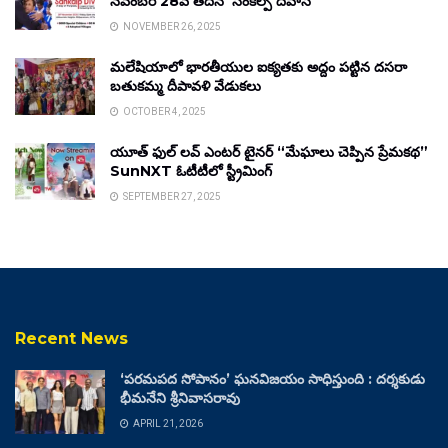
నవంబర్ 28వ తేదీన ‘సంకల్ప్ దివాస్’
NOVEMBER 26, 2025
మలేషియాలో భారతీయుల ఐక్యతకు అద్దం పట్టిన దసరా
బతుకమ్మ దీపావళి వేడుకలు
OCTOBER 4, 2025
యూత్ ఫుల్ లవ్ ఎంటర్ టైనర్ “మేఘాలు చెప్పిన ప్రేమకథ”
SunNXT ఓటీటీలో స్ట్రీమింగ్
SEPTEMBER 27, 2025
Recent News
‘పరమపద సోపానం’ ఘనవిజయం సాధిస్తుంది : దర్శకుడు
భీమనేని శ్రీనివాసరావు
APRIL 21, 2026