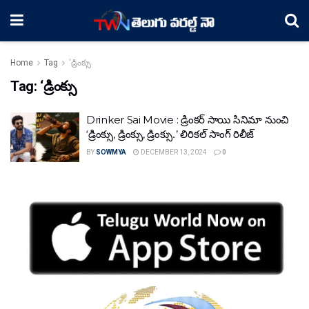
Home
Tag
'డ్రింక్సు
Tag:
‘డ్రింక్సు
Drinker Sai Movie : డ్రింకర్ సాయి సినిమా నుంచి
‘డ్రింక్సు, డ్రింక్సు, డ్రింక్సు..’ లిరికల్ సాంగ్ రిలీజ్
BY
SOWMYA
DECEMBER 13, 2024
0