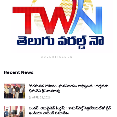
ADVERTISEMENT
Recent News
‘పరమపద సోపానం’ ఘనవిజయం సాధిస్తుంది : దర్శకుడు
భీమనేని శ్రీనివాసరావు
APRIL 21, 2026
లండన్, యునైటెడ్ కింగ్డమ్ : కామన్‌వెల్త్ సెక్రటేరియట్‌తో గ్రీన్
ఇండియా చాలెంజ్ సమావేశం