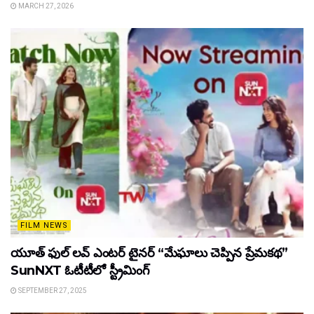
MARCH 27, 2026
FILM NEWS
యూత్ ఫుల్ లవ్ ఎంటర్ టైనర్ “మేఘాలు చెప్పిన ప్రేమకథ”
SunNXT ఓటీటీలో స్ట్రీమింగ్
SEPTEMBER 27, 2025