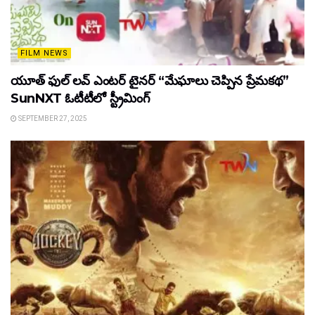
FILM NEWS
యూత్ ఫుల్ లవ్ ఎంటర్ టైనర్ “మేఘాలు చెప్పిన ప్రేమకథ”
SunNXT ఓటీటీలో స్ట్రీమింగ్
SEPTEMBER 27, 2025