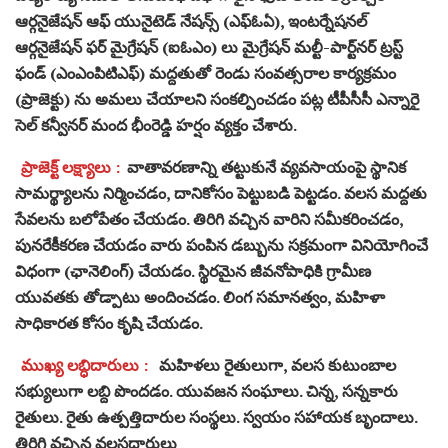
ఆర్గనైజేషన్ ఆఫ్ యునైటెడ్ నేషన్స్ (ఎఫ్ఓఏ), ఇంటర్నేషనల్
ఆర్గనైజేషన్ ఫర్ మైగ్రేషన్ (ఐఓఎం) లు మైగ్రేషన్ మల్టీ-పార్ట్‌నర్ ట్రస్ట్
ఫండ్ (ఎంఎంపిటిఎఫ్) మద్దతుతో రెండు సంవత్సరాల కార్యక్రమం
(ప్రాజెక్టు) ను అమలు చేయాలని సంకల్పించడం పట్ల టీపీసీసీ ఎన్నారై
సెల్ కన్వీనర్ మంద భీంరెడ్డి హర్షం వ్యక్తం చేశారు.
ప్రాజెక్ట్ లక్ష్యాలు :
వాతావరణాన్ని తట్టుకునే వ్యవసాయంపై స్థానిక
సామర్థ్యాలను నిర్మించడం, దానికోసం పెట్టుబడి పెట్టడం. వలస మద్దతు
సేవలను బలోపేతం చేయడం. తిరిగి వచ్చిన వారిని సమీకరించడం,
పునరేకీకరణ చేయడం వారు పంపిన డబ్బును సక్రమంగా వినియోగించే
విధంగా (ఛానెలింగ్) చేయడం. స్థిరమైన జీవనోపాధికి గ్రామీణ
యువతకు తోడ్పాటు అందించడం. లింగ సమానత్వం, మహిళా
సాధికారత కోసం కృషి చేయడం.
ముఖ్య లబ్ధిదారులు :
మహిళలు రైతులుగా, వలస కుటుంబాల
సభ్యులుగా లబ్ది పొందడం. యువజన సంఘాలు. చిన్న, సన్నకారు
రైతులు. రైతు ఉత్పత్తిదారుల సంస్థలు. స్వయం సహాయక బృందాలు.
తిరిగి వచ్చిన వలసదారులు