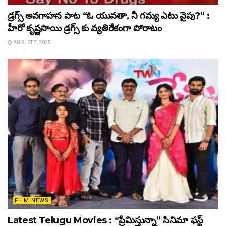
డ్రగ్స్ అవగాహన పాట “ఓ యువతా, నీ గమ్య ఎటు వైపు?” :
హీరో కృష్ణసాయి డ్రగ్స్ కు వ్యతిరేకంగా పోరాటం
AUGUST 7, 2025
FILM NEWS
Latest Telugu Movies : “ప్రేమిస్తున్నా” సినిమా ఫస్ట్