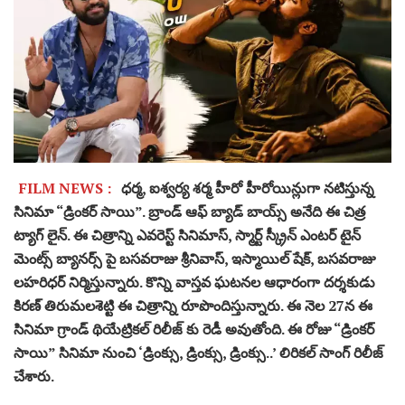
FILM NEWS :
ధర్మ, ఐశ్వర్య శర్మ హీరో హీరోయిన్లుగా నటిస్తున్న
సినిమా “డ్రింకర్ సాయి”. బ్రాండ్ ఆఫ్ బ్యాడ్ బాయ్స్ అనేది ఈ చిత్ర
ట్యాగ్ లైన్. ఈ చిత్రాన్ని ఎవరెస్ట్ సినిమాస్, స్మార్ట్ స్క్రీన్ ఎంటర్ టైన్
మెంట్స్ బ్యానర్స్ పై బసవరాజు శ్రీనివాస్, ఇస్మాయిల్ షేక్, బసవరాజు
లహరిధర్ నిర్మిస్తున్నారు. కొన్ని వాస్తవ ఘటనల ఆధారంగా దర్శకుడు
కిరణ్ తిరుమలశెట్టి ఈ చిత్రాన్ని రూపొందిస్తున్నారు. ఈ నెల 27న ఈ
సినిమా గ్రాండ్ థియేట్రికల్ రిలీజ్ కు రెడీ అ‌వుతోంది. ఈ రోజు “డ్రింకర్
సాయి” సినిమా నుంచి ‘డ్రింక్సు, డ్రింక్సు, డ్రింక్సు..’ లిరికల్ సాంగ్ రిలీజ్
చేశారు.