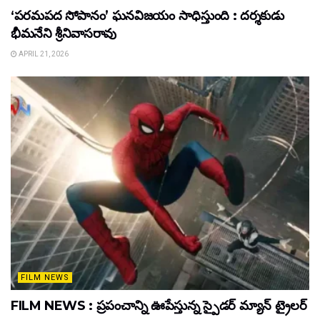
‘పరమపద సోపానం’ ఘనవిజయం సాధిస్తుంది : దర్శకుడు
భీమనేని శ్రీనివాసరావు
APRIL 21, 2026
FILM NEWS
FILM NEWS : ప్రపంచాన్ని ఊపేస్తున్న స్పైడర్ మ్యాన్ ట్రైలర్