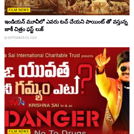
FILM NEWS
ఇండియన్ మూవీలో ఎవరు టచ్ చేయని పాయింట్ తో వస్తున్న
జాకీ చిత్రం ఫస్ట్ లుక్
SEPTEMBER 26, 2025
FILM NEWS