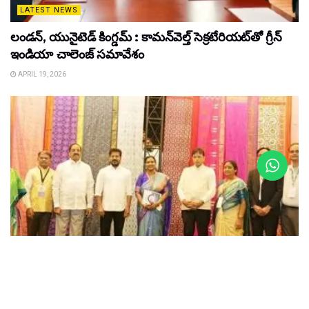
LATEST NEWS
లండన్, యునైటెడ్ కింగ్డమ్ : కామన్‌వెల్త్ సెక్రటేరియట్‌తో గ్రీన్
ఇండియా చాలెంజ్ సమావేశం
APRIL 19, 2026
LATEST NEWS