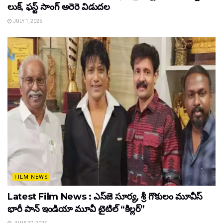
లుక్, ఫస్ట్ సాంగ్ అరెరె విడుదల
JULY 1, 2025
FILM NEWS
Latest Film News : ఎస్‌జె సూర్య, శ్రీ గొకులం మూవీస్‌
భారీ పాన్‌ ఇండియా మూవీ టైటిల్ “కిల్లర్”