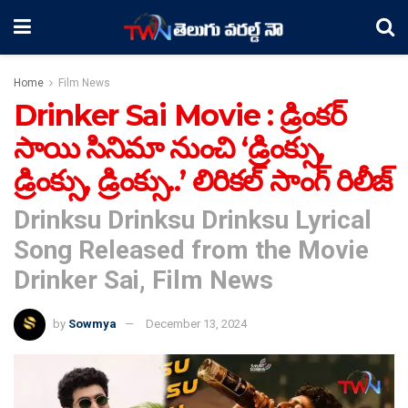
Home
Film News
Drinker Sai Movie : డ్రింకర్
సాయి సినిమా నుంచి ‘డ్రింక్సు,
డ్రింక్సు, డ్రింక్సు..’ లిరికల్ సాంగ్ రిలీజ్
Drinksu Drinksu Drinksu Lyrical
Song Released from the Movie
Drinker Sai, Film News
by
Sowmya
December 13, 2024