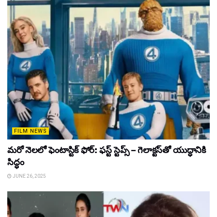
FILM NEWS
మరో నెలలో ఫెంటాస్టిక్ ఫోర్: ఫస్ట్ స్టెప్స్ – గెలాక్టస్‌తో యుద్ధానికి
సిద్ధం
JUNE 26, 2025