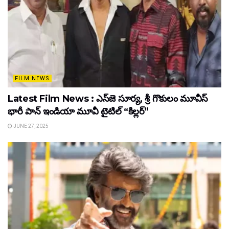
FILM NEWS
Latest Film News : ఎస్‌జె సూర్య, శ్రీ గొకులం మూవీస్‌
భారీ పాన్‌ ఇండియా మూవీ టైటిల్ “కిల్లర్”
JUNE 27, 2025