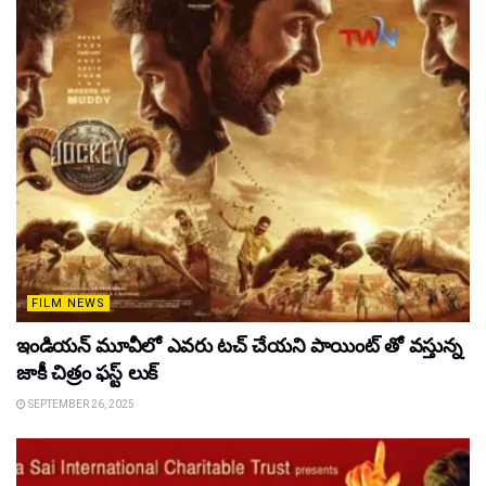
FILM NEWS
ఇండియన్ మూవీలో ఎవరు టచ్ చేయని పాయింట్ తో వస్తున్న
జాకీ చిత్రం ఫస్ట్ లుక్
SEPTEMBER 26, 2025