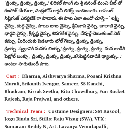
‘డ్రింక్సు, డ్రింక్సు, డ్రింక్సు..’ లిరికల్ సాంగ్ ను శ్రీ వసంత్ మంచి బీట్ తో
కంపోజ్ చేయగా, చంద్రబోస్ క్యాచీ లిరిక్స్ అందించారు. రాహుల్
సిప్లిగంజ్ ఎనర్జిటిక్ గా పాడారు. ఈ పాట ఎలా ఉందో చూస్తే – ‘ లక్ష్మీ
వైన్సు, దుర్గ వైన్సు, సాయి బాబ వైన్సు, శ్రీనివాస వైన్సు, బాలాజీ వైన్సు,
భార్గవి వైన్సు, శ్రీకృష్ణ వైన్సు, శివగణేశ వైన్సు, దేవుళ్లే చెబుతుంటే వెల్
కమ్సు, మీరెందుకు పెడతారు టోల్ గేట్సు, డ్రింక్సు, డ్రింక్సు,
డ్రింక్సు..స్వర్గానికి మనకు లింక్సు,’డ్రింక్సు, డ్రింక్సు, డ్రింక్సు..మన బాడీకి
పెట్రోల్ బంక్సు, ‘డ్రింక్సు, డ్రింక్సు, డ్రింక్సు..కనిపెట్టినవాడికి థ్యాంక్సు…’
అంటూ సాగుతుందీ పాట.
Cast :
Dharma, Aishwarya Sharma, Posani Krishna
Murali, Srikanth Iyengar, Sameer, SS Kanchi,
Bhadram, Kirrak Seetha, Ritu Chowdhury, Fun Bucket
Rajesh, Raja Prajwal, and others.
Technical Team :
Costume Designers: SM Rasool,
Jogu Bindu Sri, Stills: Raju Vizag (SVA), VFX:
Sumaram Reddy N, Art: Lavanya Vemulapalli,