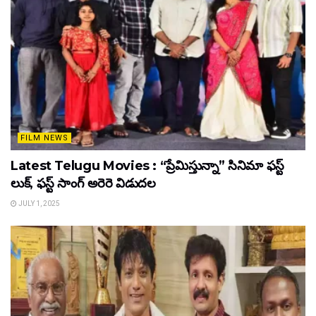
FILM NEWS
Latest Telugu Movies : “ప్రేమిస్తున్నా” సినిమా ఫస్ట్
లుక్, ఫస్ట్ సాంగ్ అరెరె విడుదల
JULY 1, 2025