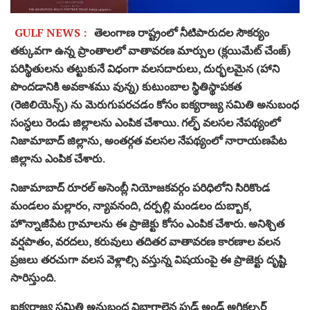
GULF NEWS :
తెలంగాణ రాష్ట్రంలో నీటిపారుదల సౌకర్యం
తక్కువగా ఉన్న ప్రాంతాలలో వాతావరణ మార్పుల (క్లయిమేట్ చేంజ్)
పరిస్థితులను తట్టుకునే విధంగా వలసదారులు, దుర్భలమైన (హాని
పొందడానికి అవకాశము వున్న) కుటుంబాల స్థితిస్థాపకత
(రెజిలియెన్స్) ను మెరుగుపరచడం కోసం ఐక్యరాజ్య సమితి అనుబంధ
సంస్ధలు రెండు జిల్లాలను ఎంపిక చేశాయి. గల్ఫ్ వలసల నేపథ్యంలో
నిజామాబాద్ జిల్లాను, అంతర్గత వలసల నేపథ్యంలో నారాయణపేట
జిల్లాను ఎంపిక చేశారు.
నిజామాబాద్ రూరల్ అసెంబ్లీ నియోజకవర్గం పరిధిలోని సిరికొండ
మండలం మల్లారం, న్యావనంది, దర్పల్లి మండలం దుబ్బాక,
హొన్నాజీపేట గ్రామాలను ఈ ప్రాజెక్టు కోసం ఎంపిక చేశారు. అనిశ్చిత
వర్షపాతం, వరదలు, కరువులు తదితర వాతావరణ కారణాల వలన
ప్రజలు తరచుగా వలస వెళ్లాల్సి వస్తున్న విషయంపై ఈ ప్రాజెక్టు దృష్టి
సారిస్తుంది.
ఐక్యరాజ్య సమితి అనుబంధ విభాగాలైన ఫుడ్ అండ్ అగ్రికల్చర్