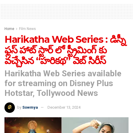
Home
Film News
Harikatha Web Series : డిస్నీ
ఫ్లస్ హాట్ స్టార్ లో స్ట్రీమింగ్ కు
వచ్చేసిన “హరికథ” వెబ్ సిరీస్
Harikatha Web Series available
for streaming on Disney Plus
Hotstar, Tollywood News
by
Sowmya
December 13, 2024