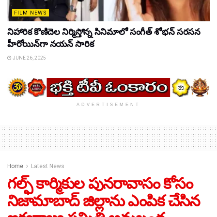
FILM NEWS
నిహారిక కొణిదెల నిర్మిస్తోన్న సినిమాలో సంగీత్ శోభన్ సరసన
హీరోయిన్‌గా నయన్ సారిక
JUNE 26, 2025
ADVERTISEMENT
Home
Latest News
గల్ఫ్ కార్మికుల పునరావాసం కోసం
నిజామాబాద్ జిల్లాను ఎంపిక చేసిన