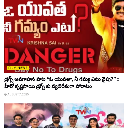
FILM NEWS
డ్రగ్స్ అవగాహన పాట “ఓ యువతా, నీ గమ్య ఎటు వైపు?” :
హీరో కృష్ణసాయి డ్రగ్స్ కు వ్యతిరేకంగా పోరాటం
AUGUST 7, 2025