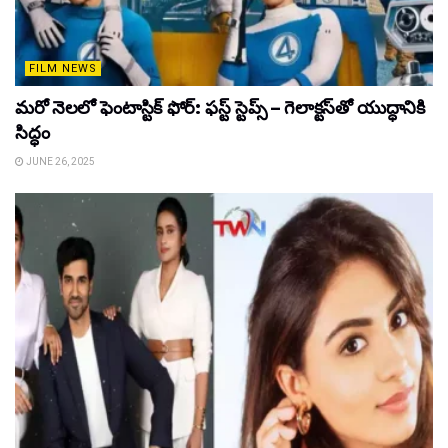
FILM NEWS
మరో నెలలో ఫెంటాస్టిక్ ఫోర్: ఫస్ట్ స్టెప్స్ – గెలాక్టస్‌తో యుద్ధానికి
సిద్ధం
JUNE 26, 2025