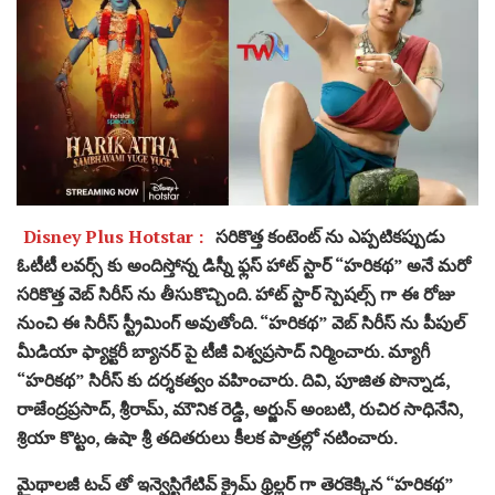
Disney Plus Hotstar :
సరికొత్త కంటెంట్ ను ఎప్పటికప్పుడు
ఓటీటీ లవర్స్ కు అందిస్తోన్న డిస్నీ ఫ్లస్ హాట్ స్టార్ “హరికథ” అనే మరో
సరికొత్త వెబ్ సిరీస్ ను తీసుకొచ్చింది. హాట్ స్టార్ స్పెషల్స్ గా ఈ రోజు
నుంచి ఈ సిరీస్ స్ట్రీమింగ్ అవుతోంది. “హరికథ” వెబ్ సిరీస్ ను పీపుల్
మీడియా ఫ్యాక్టరీ బ్యానర్ పై టీజీ విశ్వప్రసాద్ నిర్మించారు. మ్యాగీ
“హరికథ” సిరీస్ కు దర్శకత్వం వహించారు. దివి, పూజిత పొన్నాడ,
రాజేంద్రప్రసాద్, శ్రీరామ్, మౌనిక రెడ్డి, అర్జున్ అంబటి, రుచిర సాధినేని,
శ్రియా కొట్టం, ఉషా శ్రీ తదితరులు కీలక పాత్రల్లో నటించారు.
మైథాలజీ టచ్ తో ఇన్వెస్టిగేటివ్ క్రైమ్ థ్రిల్లర్ గా తెరకెక్కిన “హరికథ”