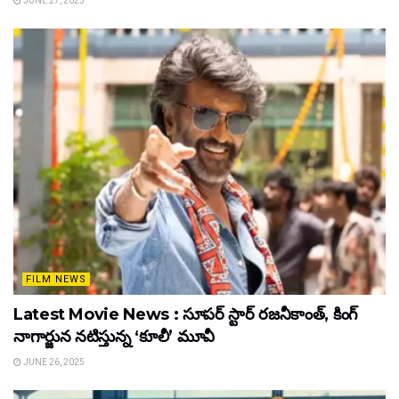
JUNE 27, 2025
FILM NEWS
Latest Movie News : సూపర్ స్టార్ రజనీకాంత్, కింగ్
నాగార్జున నటిస్తున్న ‘కూలీ’ మూవీ
JUNE 26, 2025