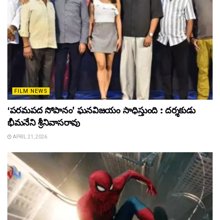
FILM NEWS
‘పరమపద సోపానం’ ఘనవిజయం సాధిస్తుంది : దర్శకుడు
భీమనేని శ్రీనివాసరావు
APRIL 21, 2026