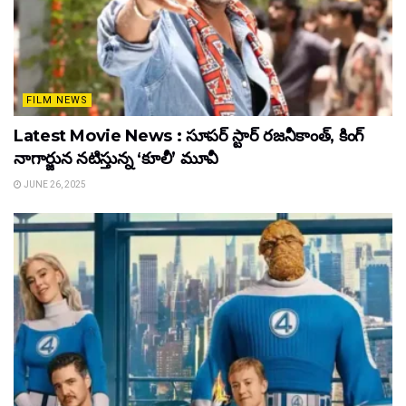
FILM NEWS
Latest Movie News : సూపర్ స్టార్ రజనీకాంత్, కింగ్
నాగార్జున నటిస్తున్న ‘కూలీ’ మూవీ
JUNE 26, 2025