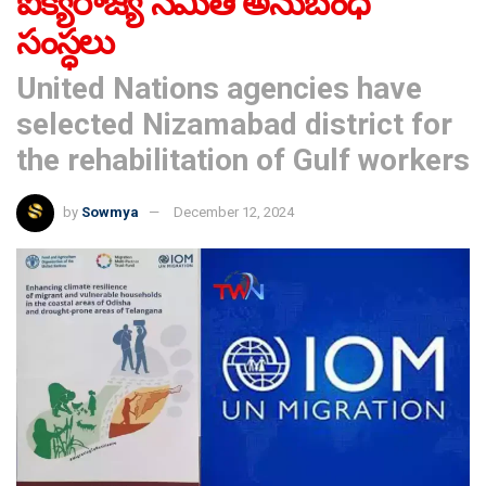
ఐక్యరాజ్య సమితి అనుబంధ
సంస్ధలు
United Nations agencies have
selected Nizamabad district for
the rehabilitation of Gulf workers
by
Sowmya
December 12, 2024