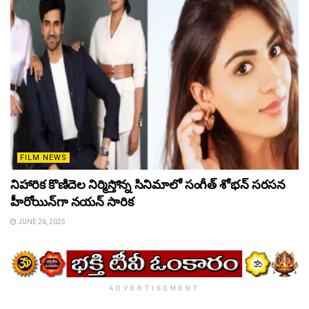
FILM NEWS
నిహారిక కొణిదెల నిర్మిస్తోన్న సినిమాలో సంగీత్ శోభన్ సరసన
హీరోయిన్‌గా నయన్ సారిక
JUNE 26, 2025
ADVERTISEMENT