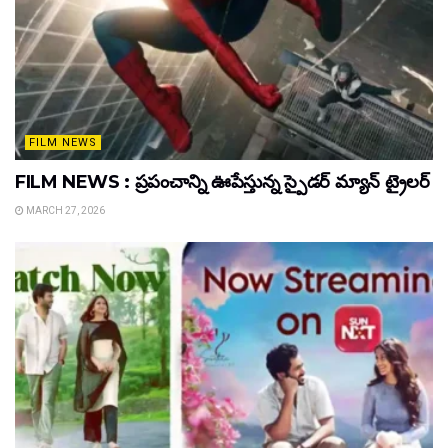
FILM NEWS
FILM NEWS : ప్రపంచాన్ని ఊపేస్తున్న స్పైడర్ మ్యాన్ ట్రైలర్
MARCH 27, 2026