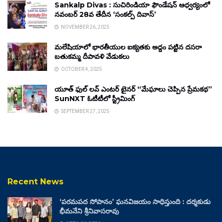
Sankalp Divas : సుచిరిండియా ఫౌండేషన్ ఆధ్వర్యంలో
నవంబర్ 28వ తేదీన ‘సంకల్ప్ దివాస్’
NOVEMBER 26, 2025
మలేషియాలో భారతీయుల ఐక్యతకు అద్దం పట్టిన దసరా
బతుకమ్మ దీపావళి వేడుకలు
OCTOBER 4, 2025
యూత్ ఫుల్ లవ్ ఎంటర్ టైనర్ “మేఘాలు చెప్పిన ప్రేమకథ”
SunNXT ఓటీటీలో స్ట్రీమింగ్
SEPTEMBER 27, 2025
Recent News
‘పరమపద సోపానం’ ఘనవిజయం సాధిస్తుంది : దర్శకుడు
భీమనేని శ్రీనివాసరావు