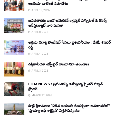
ఇండియా చాలెంజ్ సమావేశం
APRIL 19, 2026
బసవతారకం ఇండో అమెరికన్ క్యాన్సర్ హాస్పిటల్ & రీసెర్చ్
ఇన్‌స్టిట్యూట్ వారి ఘనత
APRIL 8, 2026
అక్షయ విద్యా ఫౌండేషన్ సేవలు ప్రశంసనీయం : డీజీపీ శివధర్
రెడ్డి
APRIL 4, 2026
దక్షిణాసియా టెక్స్‌టైల్ రాజధానిగా తెలంగాణ
APRIL 3, 2026
FILM NEWS : ప్రపంచాన్ని ఊపేస్తున్న స్పైడర్ మ్యాన్
ట్రైలర్
MARCH 27, 2026
పొట్టి శ్రీరాములు 125వ జయంతి సందర్భంగా అమరావతిలో
‘స్టాచ్యూ ఆఫ్ శాక్రిఫైస్’ విగ్రహావిష్కరణ