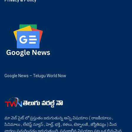
Privacy & Policy
Google News – Telugu World Now
మా వెబ్ సైట్ లో ప్రస్తుతం జరుగుతున్న అన్ని విషయాల ( రాజకీయాలు ,
సినిమాలు , లేటెస్ట్ న్యూస్ , హెల్త్, భక్తి , కళలు, టెక్నాలజీ , జ్యోతిష్యం ) మీద
వార్తలు ప్రచురించడం జరుగుతుంది, సమకాలీన విషయాల పట్ల ఒక భిన్నమైన