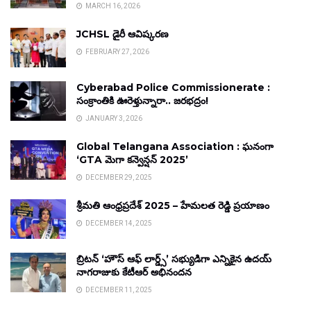
MARCH 16, 2026
JCHSL డైరీ ఆవిష్కరణ
FEBRUARY 27, 2026
Cyberabad Police Commissionerate :
సంక్రాంతికి ఊరెళ్తున్నారా.. జరభద్రం!
JANUARY 3, 2026
Global Telangana Association : ఘనంగా
‘GTA మెగా కన్వెన్షన్ 2025’
DECEMBER 29, 2025
శ్రీమతి ఆంధ్రప్రదేశ్ 2025 – హేమలత రెడ్డి ప్రయాణం
DECEMBER 14, 2025
బ్రిటన్ ‘హౌస్ ఆఫ్ లార్డ్స్’ సభ్యుడిగా ఎన్నికైన ఉదయ్
నాగరాజుకు కేటీఆర్ అభినందన
DECEMBER 11, 2025