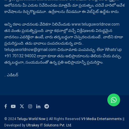
ఆలోచనను మీ ఎదుట నివేదించడం మాత్రమే మా ప్రయత్నం, చదివే వారిలో ఆవేశ
కావేషాలను రెచ్చగొట్టడమూ.. ఉద్రేకాలను రేపడమూ ఈ వెబ్‌సైట్ ఉద్దేశం కాదు.
అన్ని రకాల వాదనలకు వేదికగా నిలిచేందుకు www.teluguworldnow.com
తన వంతు ప్రయత్నిస్తుంది. వార్తా కథనాల్లో వచ్చే విశ్లేషణలకు విరుద్ధమైన
వాదనలు ఎవరికైనా ఉంటే, వారు తర్కబద్ధంగా చెప్పదలచుకుంటే.. వాటిని కూడా
ప్రచురిస్తుంది. తమ భావాలు పంపదలచుకున్న వారు..
teluguworldnow@gmail.com చిరునామాకు పంపవచ్చు. లేదా Whats’up
+91 70132 94002 ద్వారా కూడా తమ అభిప్రాయాలను తెలియ చేయ వచ్చు,
తర్కబద్ధంగా, సంయమనంతో ఉన్న ప్రతి అభిప్రాయాన్నీ ప్రచురిస్తాం.
.. ఎడిటర్
© 2024
Telugu World Now
|| All Rights Reserved
V9 Media Entertainments
||
Developed by
Ultrakey IT Solutions Pvt. Ltd.