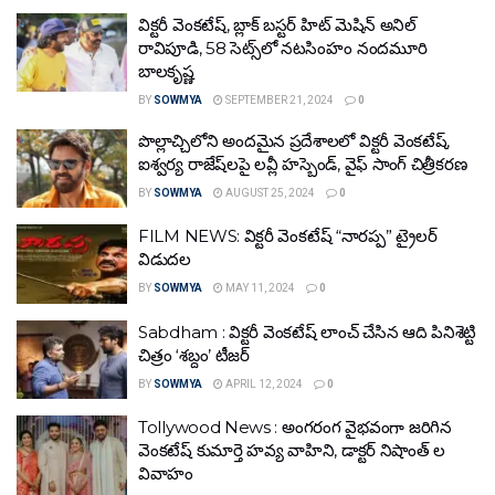
విక్టరీ వెంకటేష్, బ్లాక్ బస్టర్ హిట్ మెషిన్ అనిల్
రావిపూడి, 58 సెట్స్‌లో నటసింహం నందమూరి
బాలకృష్ణ
BY
SOWMYA
SEPTEMBER 21, 2024
0
పొల్లాచ్చిలోని అందమైన ప్రదేశాలలో విక్టరీ వెంకటేష్,
ఐశ్వర్య రాజేష్‌లపై లవ్లీ హస్బెండ్, వైఫ్ సాంగ్ చిత్రీకరణ
BY
SOWMYA
AUGUST 25, 2024
0
FILM NEWS: విక్టరీ వెంకటేష్‌ “నారప్ప” ట్రైలర్‌
విడుదల
BY
SOWMYA
MAY 11, 2024
0
Sabdham : విక్టరీ వెంకటేష్ లాంచ్ చేసిన ఆది పినిశెట్టి
చిత్రం ‘శబ్దం’ టీజర్‌
BY
SOWMYA
APRIL 12, 2024
0
Tollywood News : అంగరంగ వైభవంగా జరిగిన
వెంకటేష్ కుమార్తె హవ్య వాహిని, డాక్టర్ నిషాంత్ ల
వివాహం