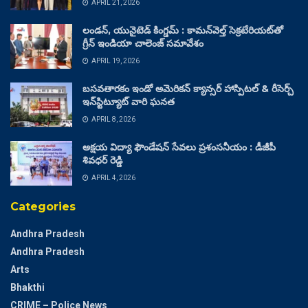
APRIL 21, 2026
లండన్, యునైటెడ్ కింగ్డమ్ : కామన్‌వెల్త్ సెక్రటేరియట్‌తో
గ్రీన్ ఇండియా చాలెంజ్ సమావేశం
APRIL 19, 2026
బసవతారకం ఇండో అమెరికన్ క్యాన్సర్ హాస్పిటల్ & రీసెర్చ్
ఇన్‌స్టిట్యూట్ వారి ఘనత
APRIL 8, 2026
అక్షయ విద్యా ఫౌండేషన్ సేవలు ప్రశంసనీయం : డీజీపీ
శివధర్ రెడ్డి
APRIL 4, 2026
Categories
Andhra Pradesh
Andhra Pradesh
Arts
Bhakthi
CRIME – Police News