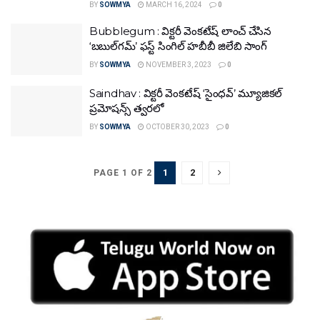
BY
SOWMYA
MARCH 16, 2024
0
Bubblegum : విక్టరీ వెంకటేష్ లాంచ్ చేసిన
‘బబుల్‌గమ్’ ఫస్ట్ సింగిల్ హబీబీ జిలేబి సాంగ్
BY
SOWMYA
NOVEMBER 3, 2023
0
Saindhav : విక్టరీ వెంకటేష్ ‘సైంధవ్’ మ్యూజికల్
ప్రమోషన్స్ త్వరలో
BY
SOWMYA
OCTOBER 30, 2023
0
1
2
PAGE 1 OF 2