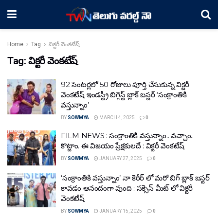
Home
Tag
విక్టరీ వెంకటేష్
Tag:
విక్టరీ వెంకటేష్
92 సెంటర్లలో 50 రోజులు పూర్తి చేసుకున్న విక్టరీ
వెంకటేష్ ఇండస్ట్రీ బిగ్గెస్ట్ బ్లాక్ బస్టర్ ‘సంక్రాంతికి
వస్తున్నాం’
BY
SOWMYA
MARCH 4, 2025
0
FILM NEWS : సంక్రాంతికి వస్తున్నాం.. వచ్చాం..
కొట్టాం. ఈ విజయం ప్రేక్షకులదే : విక్టరీ వెంకటేష్
BY
SOWMYA
JANUARY 27, 2025
0
‘సంక్రాంతికి వస్తున్నాం’ నా కెరీర్ లో మరో బిగ్ బ్లాక్ బస్టర్
కావడం ఆనందంగా వుంది : సక్సెస్ మీట్ లో విక్టరీ
వెంకటేష్
BY
SOWMYA
JANUARY 15, 2025
0