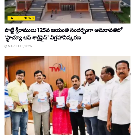
LATEST NEWS
పొట్టి శ్రీరాములు 125వ జయంతి సందర్భంగా అమరావతిలో
‘స్టాచ్యూ ఆఫ్ శాక్రిఫైస్’ విగ్రహావిష్కరణ
MARCH 16, 2026