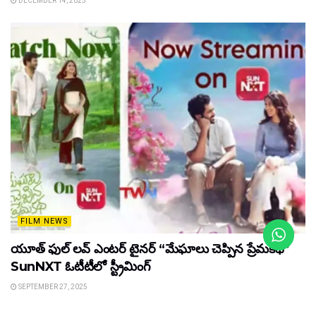
DECEMBER 14, 2025
FILM NEWS
యూత్ ఫుల్ లవ్ ఎంటర్ టైనర్ “మేఘాలు చెప్పిన ప్రేమకథ”
SunNXT ఓటీటీలో స్ట్రీమింగ్
SEPTEMBER 27, 2025