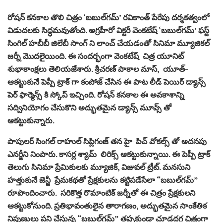
రోషన్ కనకాల తొలి చిత్రం ‘బబుల్‌గమ్‌’ రవికాంత్ పేరేపు దర్శకత్వంలో
విడుదలకు సిద్ధమవుతోంది. అగ్రహీరో విక్టరీ వెంకటేష్ ‘బబుల్‌గమ్’ ఫస్ట్
సింగిల్ హబీబీ జిలేబీ సాంగ్ ని లాంచ్ చేయడంతో సినిమా మ్యూజికల్
జర్నీ మొదలైయింది. ఈ సందర్భంగా వెంకటేష్ చిత్ర యూనిట్
శుభాకాంక్షలు తెలియజేశారు. శ్రీచరణ్ పాకాల మాస్, యూత్-
ఆకట్టుకునే పెప్పీ ట్రాక్‌ గా కంపోజ్ చేసిన ఈ పాట లీడ్ పెయిర్ డ్యాన్స్
పెర్ ఫార్మెన్స్ కి స్కోప్ ఇచ్చింది. రోషన్ కనకాల ఈ అవకాశాన్ని
సద్వినియోగం చేసుకొని అద్భుతమైన డ్యాన్స్ మూవ్స్ తో
ఆకట్టుకున్నారు.
పాపులర్ సింగల్ రాహుల్ సిప్లిగంజ్ తన హై-పిచ్ వోకల్స్ తో అదనపు
ఎనర్జీని నింపారు. కాసర్ల శ్యామ్ లిరిక్స్ ఆకట్టుకున్నాయి. ఈ పెప్పీ ట్రాక్
తెలుగు సినిమా ప్రేమికులకు మ్యూజిక్, విజువల్ ట్రీట్. మనసుని
హత్తుకునే జెన్జీ ప్రేమకథతో ప్రేక్షకులను కట్టిపడేసేలా “బబుల్‌గమ్”
రూపొందించారు. సరికొత్త రొమాంటిక్ జర్నీతో ఈ చిత్రం ప్రేక్షకులని
ఆకట్టుకోనుంది. ప్రతిభావంతులైన తారాగణం, అద్భుతమైన సాంకేతిక
నిపుణులు పని చేస్తున్న “బబుల్‌గమ్” తప్పకుండా చూడదగ్గ చిత్రంగా