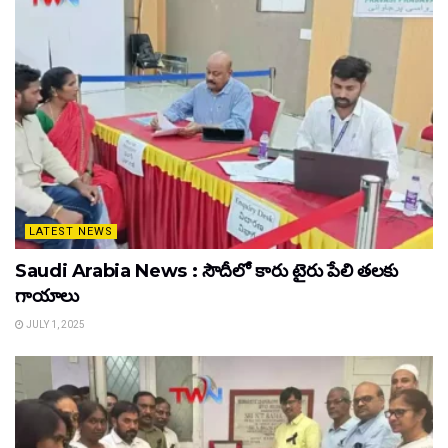
LATEST NEWS
Saudi Arabia News : సౌదీలో కారు టైరు పేలి తలకు
గాయాలు
JULY 1, 2025