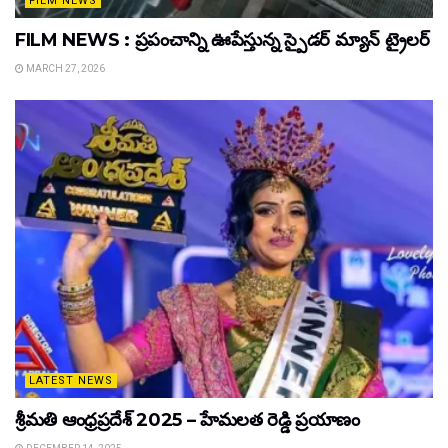
FILM NEWS
FILM NEWS : ప్రపంచాన్ని ఊపేస్తున్న స్పైడర్ మ్యాన్ ట్రైలర్
MARCH 27, 2026
LATEST NEWS
శ్రీమతి ఆంధ్రప్రదేశ్ 2025 – హేమలత రెడ్డి ప్రయాణం