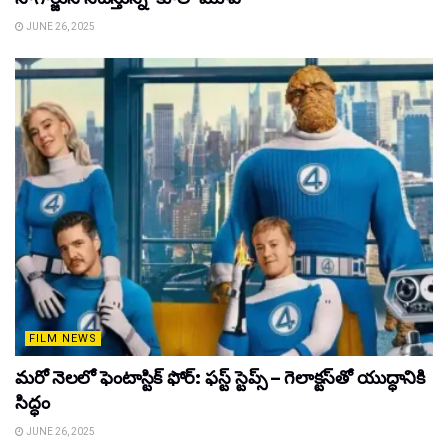
JUNE 26, 2025
FILM NEWS
మరో నెలలో ఫెంటాస్టిక్ ఫోర్: ఫస్ట్ స్టెప్స్ – గెలాక్టస్‌తో యుద్ధానికి
సిద్ధం
JUNE 26, 2025