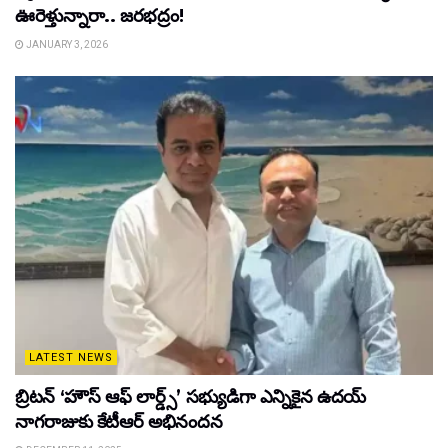
ఊరెళ్తున్నారా.. జరభద్రం!
JANUARY 3, 2026
LATEST NEWS
బ్రిటన్ ‘హౌస్ ఆఫ్ లార్డ్స్’ సభ్యుడిగా ఎన్నికైన ఉదయ్
నాగరాజుకు కేటీఆర్ అభినందన