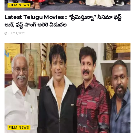
FILM NEWS
Latest Telugu Movies : “ప్రేమిస్తున్నా” సినిమా ఫస్ట్
లుక్, ఫస్ట్ సాంగ్ అరెరె విడుదల
JULY 1, 2025
FILM NEWS