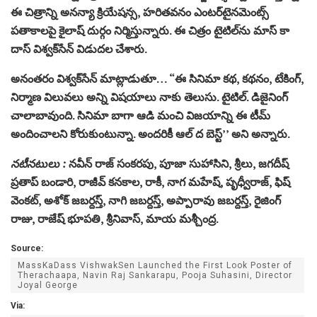
ఈ చిత్రాన్ని అనన్యా క్రియేషన్స, హరితవనం ఎంటర్‌టైనమెంట్స్‌
పతాకాలపై కైలాష్‌ దుర్గం నిర్మిస్తున్నారు. ఈ చిత్రం టైటిల్‌ను మాస్‌ కా
దాస్‌ విశ్వక్‌సేన్ విడుదల చేశారు.
అనంతరం విశ్వక్‌సేన్ మాట్లాడుతూ… “ఈ సినిమా కథ, కథనం, టేకింగ్‌,
నిర్మాణ విలువలు అన్ని విషయాలు నాకు తెలుసు. టైటిల్‌. డిజైనింగ్‌
చాలాబావుంది. సినిమా బాగా ఆడి మంచి విజయాన్ని ఈ టీమ్‌
అందించాలని కోరుకుంటున్నా. అందరికీ ఆల్‌ ద బెస్ట్‌’’ అని అన్నారు.
నటీనటులు :
నవీన్ రాజ్ సంకరపు, పూజా సుహాసిని, శ్రీలు, జగదీష్‌
ప్రతాప్‌ బండారి, రాజీవ్‌ కనకాల, రాకీ, నాగ మహేష్, పృధ్వీరాజ్‌, ఫిష్‌
వెంకట్‌, అశోక్‌ జబర్దస్త్‌, నాగి జబర్దస్త్‌, అప్పారావు జబర్దస్త్‌, రైజింగ్‌
రాజు, రాజేష్‌ భూపతి, శ్రీనివాస్‌, మాయ మశ్చీంద్ర.
Source:
MassKaDass VishwakSen Launched the First Look Poster of
Therachaapa, Navin Raj Sankarapu, Pooja Suhasini, Director
Joyal George
Via: