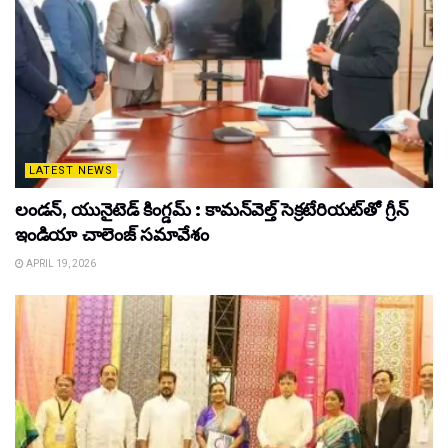
LATEST NEWS
లండన్, యునైటెడ్ కింగ్డమ్ : కామన్‌వెల్త్ సెక్రటేరియట్‌తో గ్రీన్
ఇండియా చాలెంజ్ సమావేశం
APRIL 19, 2026