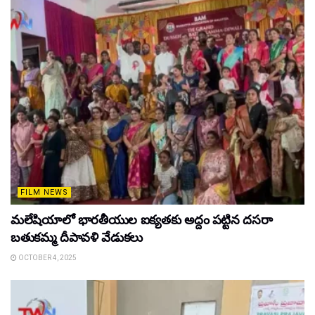
FILM NEWS
మలేషియాలో భారతీయుల ఐక్యతకు అద్దం పట్టిన దసరా
బతుకమ్మ దీపావళి వేడుకలు
OCTOBER 4, 2025