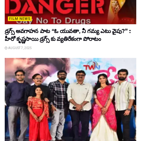
FILM NEWS
డ్రగ్స్ అవగాహన పాట “ఓ యువతా, నీ గమ్య ఎటు వైపు?” :
హీరో కృష్ణసాయి డ్రగ్స్ కు వ్యతిరేకంగా పోరాటం
AUGUST 7, 2025