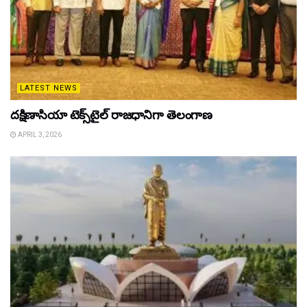
LATEST NEWS
దక్షిణాసియా టెక్స్‌టైల్ రాజధానిగా తెలంగాణ
APRIL 3, 2026