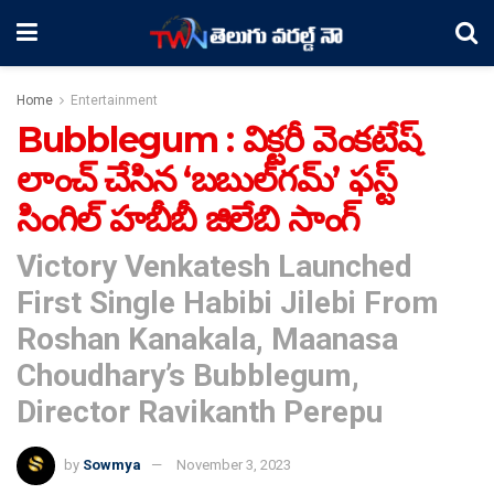
Home
Entertainment
Bubblegum : విక్టరీ వెంకటేష్
లాంచ్ చేసిన ‘బబుల్‌గమ్’ ఫస్ట్
సింగిల్ హబీబీ జిలేబి సాంగ్
Victory Venkatesh Launched
First Single Habibi Jilebi From
Roshan Kanakala, Maanasa
Choudhary’s Bubblegum,
Director Ravikanth Perepu
by
Sowmya
November 3, 2023