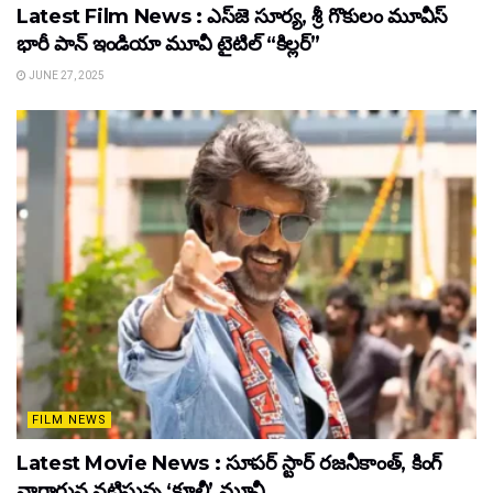
Latest Film News : ఎస్‌జె సూర్య, శ్రీ గొకులం మూవీస్‌
భారీ పాన్‌ ఇండియా మూవీ టైటిల్ “కిల్లర్”
JUNE 27, 2025
FILM NEWS
Latest Movie News : సూపర్ స్టార్ రజనీకాంత్, కింగ్
నాగార్జున నటిస్తున్న ‘కూలీ’ మూవీ