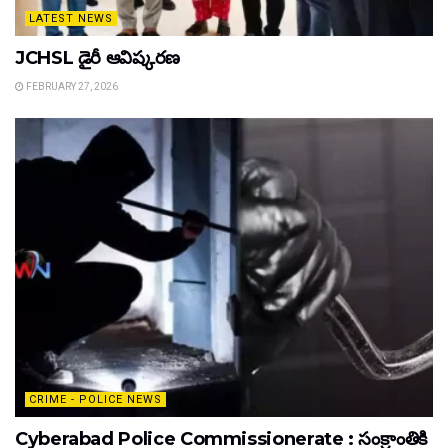
LATEST NEWS
JCHSL డైరీ ఆవిష్కరణ
FEBRUARY 27, 2026
CRIME - POLICE NEWS
Cyberabad Police Commissionerate : సంక్రాంతికి