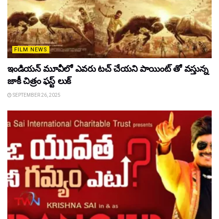
FILM NEWS
ఇండియన్ మూవీలో ఎవరు టచ్ చేయని పాయింట్ తో వస్తున్న
జాకీ చిత్రం ఫస్ట్ లుక్
SEPTEMBER 26, 2025