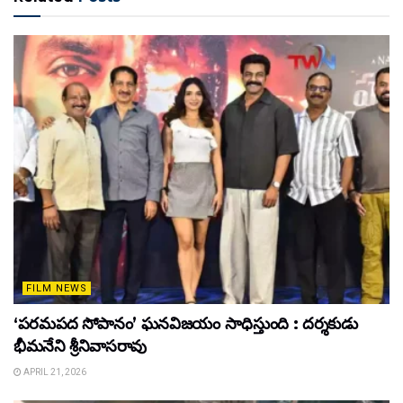
FILM NEWS
‘పరమపద సోపానం’ ఘనవిజయం సాధిస్తుంది : దర్శకుడు
భీమనేని శ్రీనివాసరావు
APRIL 21, 2026