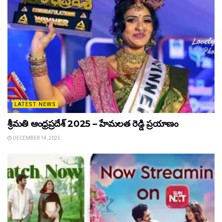
LATEST NEWS
శ్రీమతి ఆంధ్రప్రదేశ్ 2025 – హేమలత రెడ్డి ప్రయాణం
DECEMBER 14, 2025