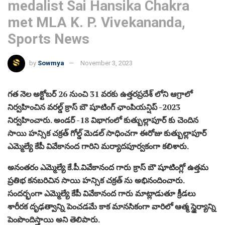
medalist Sai Hansika Chakra
met MLA K. P. Vivekananda,
Sports News
by
Sowmya
November 3, 2023
గత నెల అక్టోబర్ 26 నుంచి 31 వరకు ఉత్తరప్రదేశ్ లోని ఆగ్రాలో
నిర్వహించిన వరల్డ్ క్రాస్ బౌ షూటింగ్ ఛాంపియన్షిప్ -2023
నిర్వహించారు. అండర్ -18 విభాగంలో కుత్బుల్లాపూర్ కు చెందిన
సాయి హన్సిక చక్రత్ గోల్డ్ మెడల్ సాధించగా ఈరోజు కుత్బుల్లాపూర్
ఎమ్మెల్యే కేపీ వివేకానంద గారిని మర్యాదపూర్వకంగా కలిశారు.
అనంతరం ఎమ్మెల్యే కే.పీ.వివేకానంద గారు క్రాస్ బౌ షూటింగ్లో ఉత్తమ
ప్రతిభ కనబరిచిన సాయి హన్సిక చక్రత్ ను అభినందించారు.
సందర్భంగా ఎమ్మెల్యే కేపీ వివేకానంద గారు మాట్లాడుతూ క్రీడలు
శారీరక దృఢత్వాన్ని పెంచడమే కాక మానసికంగా వారిలో ఆత్మ స్థైర్యాన్ని
పెంపొందిస్తాయి అని తెలిపారు.