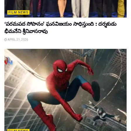
FILM NEWS
‘పరమపద సోపానం’ ఘనవిజయం సాధిస్తుంది : దర్శకుడు
భీమనేని శ్రీనివాసరావు
APRIL 21, 2026