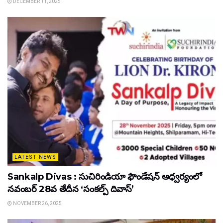
DECEMBER 11, 2025
LATEST NEWS
Sankalp Divas : సుచిరిండియా ఫౌండేషన్ ఆధ్వర్యంలో
నవంబర్ 28వ తేదీన ‘సంకల్ప్ దివాస్’
NOVEMBER 26, 2025