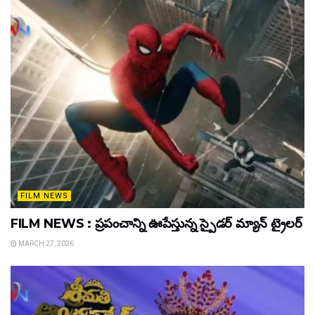
FILM NEWS
FILM NEWS : ప్రపంచాన్ని ఊపేస్తున్న స్పైడర్ మ్యాన్ ట్రైలర్
MARCH 27, 2026