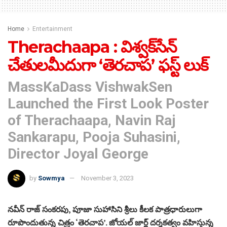
Home
Entertainment
Therachaapa : విశ్వక్‌సేన్
చేతులమీదుగా ‘తెరచాప’ ఫస్ట్‌ లుక్‌
MassKaDass VishwakSen
Launched the First Look Poster
of Therachaapa, Navin Raj
Sankarapu, Pooja Suhasini,
Director Joyal George
by
Sowmya
November 3, 2023
నవీన్ రాజ్ సంకరపు, పూజా సుహాసిని శ్రీలు కీలక పాత్రధారులుగా
రూపొందుతున్న చిత్రం ‘తెరచాప’. జోయల్‌ జార్జ్‌ దర్శకత్వం వహిస్తున్న