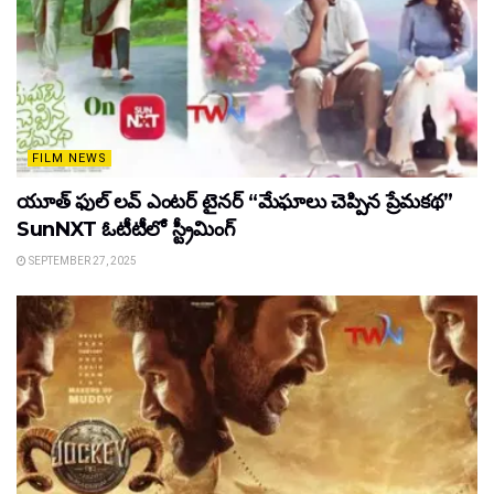
FILM NEWS
యూత్ ఫుల్ లవ్ ఎంటర్ టైనర్ “మేఘాలు చెప్పిన ప్రేమకథ”
SunNXT ఓటీటీలో స్ట్రీమింగ్
SEPTEMBER 27, 2025