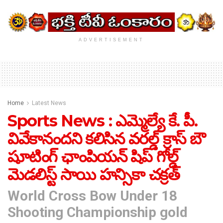
ADVERTISEMENT
Home
Latest News
Sports News : ఎమ్మెల్యే కే. పీ.
వివేకానందని కలిసిన వరల్డ్ క్రాస్ బౌ
షూటింగ్ ఛాంపియన్ షిప్ గోల్డ్
మెడలిస్ట్ సాయి హన్సికా చక్రత్
World Cross Bow Under 18
Shooting Championship gold