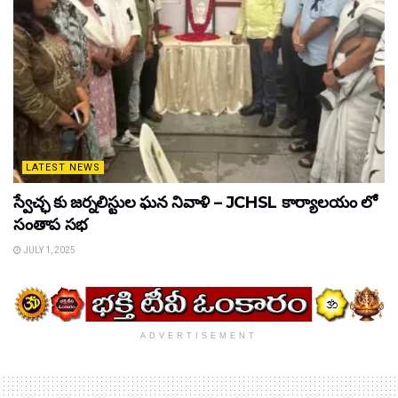
LATEST NEWS
స్వేచ్ఛ కు జర్నలిస్టుల ఘన నివాళి – JCHSL కార్యాలయం లో
సంతాప సభ
JULY 1, 2025
ADVERTISEMENT