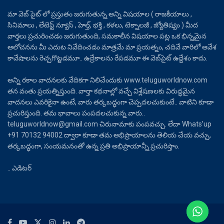
మా వెబ్ సైట్ లో ప్రస్తుతం జరుగుతున్న అన్ని విషయాల ( రాజకీయాలు ,
సినిమాలు , లేటెస్ట్ న్యూస్ , హెల్త్, భక్తి , కళలు, టెక్నాలజీ , జ్యోతిష్యం ) మీద
వార్తలు ప్రచురించడం జరుగుతుంది, సమకాలీన విషయాల పట్ల ఒక భిన్నమైన
ఆలోచనను మీ ఎదుట నివేదించడం మాత్రమే మా ప్రయత్నం, చదివే వారిలో ఆవేశ
కావేషాలను రెచ్చగొట్టడమూ.. ఉద్రేకాలను రేపడమూ ఈ వెబ్‌సైట్ ఉద్దేశం కాదు.
అన్ని రకాల వాదనలకు వేదికగా నిలిచేందుకు www.teluguworldnow.com
తన వంతు ప్రయత్నిస్తుంది. వార్తా కథనాల్లో వచ్చే విశ్లేషణలకు విరుద్ధమైన
వాదనలు ఎవరికైనా ఉంటే, వారు తర్కబద్ధంగా చెప్పదలచుకుంటే.. వాటిని కూడా
ప్రచురిస్తుంది. తమ భావాలు పంపదలచుకున్న వారు..
teluguworldnow@gmail.com చిరునామాకు పంపవచ్చు. లేదా Whats’up
+91 70132 94002 ద్వారా కూడా తమ అభిప్రాయాలను తెలియ చేయ వచ్చు,
తర్కబద్ధంగా, సంయమనంతో ఉన్న ప్రతి అభిప్రాయాన్నీ ప్రచురిస్తాం.
.. ఎడిటర్