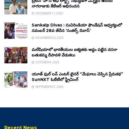
బ్రిటన్ ‘హౌస్ ఆఫ్ లార్డ్స్’ సభ్యుడిగా ఎన్నికైన ఉదయ్
నాగరాజుకు కేటీఆర్ అభినందన
DECEMBER 11, 2025
Sankalp Divas : సుచిరిండియా ఫౌండేషన్ ఆధ్వర్యంలో
నవంబర్ 28వ తేదీన ‘సంకల్ప్ దివాస్’
NOVEMBER 26, 2025
మలేషియాలో భారతీయుల ఐక్యతకు అద్దం పట్టిన దసరా
బతుకమ్మ దీపావళి వేడుకలు
OCTOBER 4, 2025
యూత్ ఫుల్ లవ్ ఎంటర్ టైనర్ “మేఘాలు చెప్పిన ప్రేమకథ”
SunNXT ఓటీటీలో స్ట్రీమింగ్
SEPTEMBER 27, 2025
Recent News