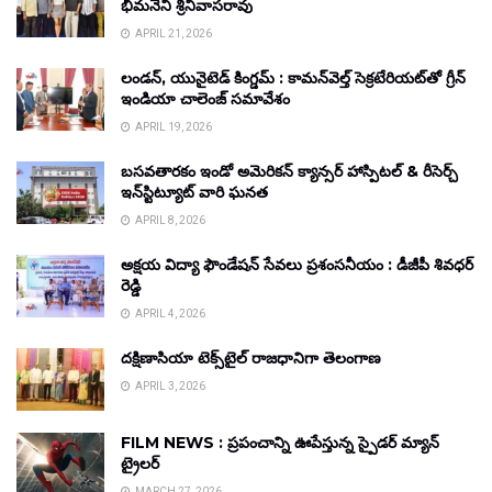
భీమనేని శ్రీనివాసరావు
APRIL 21, 2026
లండన్, యునైటెడ్ కింగ్డమ్ : కామన్‌వెల్త్ సెక్రటేరియట్‌తో గ్రీన్
ఇండియా చాలెంజ్ సమావేశం
APRIL 19, 2026
బసవతారకం ఇండో అమెరికన్ క్యాన్సర్ హాస్పిటల్ & రీసెర్చ్
ఇన్‌స్టిట్యూట్ వారి ఘనత
APRIL 8, 2026
అక్షయ విద్యా ఫౌండేషన్ సేవలు ప్రశంసనీయం : డీజీపీ శివధర్
రెడ్డి
APRIL 4, 2026
దక్షిణాసియా టెక్స్‌టైల్ రాజధానిగా తెలంగాణ
APRIL 3, 2026
FILM NEWS : ప్రపంచాన్ని ఊపేస్తున్న స్పైడర్ మ్యాన్
ట్రైలర్
MARCH 27, 2026