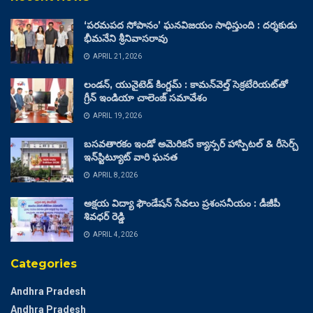
‘పరమపద సోపానం’ ఘనవిజయం సాధిస్తుంది : దర్శకుడు
భీమనేని శ్రీనివాసరావు
APRIL 21, 2026
లండన్, యునైటెడ్ కింగ్డమ్ : కామన్‌వెల్త్ సెక్రటేరియట్‌తో
గ్రీన్ ఇండియా చాలెంజ్ సమావేశం
APRIL 19, 2026
బసవతారకం ఇండో అమెరికన్ క్యాన్సర్ హాస్పిటల్ & రీసెర్చ్
ఇన్‌స్టిట్యూట్ వారి ఘనత
APRIL 8, 2026
అక్షయ విద్యా ఫౌండేషన్ సేవలు ప్రశంసనీయం : డీజీపీ
శివధర్ రెడ్డి
APRIL 4, 2026
Categories
Andhra Pradesh
Andhra Pradesh