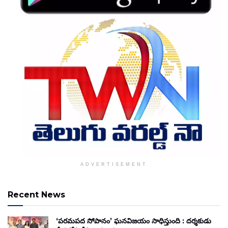
ADVERTISEMENT
Recent News
‘పరమపద సోపానం’ ఘనవిజయం సాధిస్తుంది : దర్శకుడు