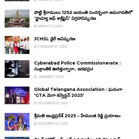
పొట్టి శ్రీరాములు 125వ జయంతి సందర్భంగా అమరావతిలో
‘స్టాచ్యూ ఆఫ్ శాక్రిఫైస్’ విగ్రహావిష్కరణ
MARCH 16, 2026
JCHSL డైరీ ఆవిష్కరణ
FEBRUARY 27, 2026
Cyberabad Police Commissionerate :
సంక్రాంతికి ఊరెళ్తున్నారా.. జరభద్రం!
JANUARY 3, 2026
Global Telangana Association : ఘనంగా
‘GTA మెగా కన్వెన్షన్ 2025’
DECEMBER 29, 2025
శ్రీమతి ఆంధ్రప్రదేశ్ 2025 – హేమలత రెడ్డి ప్రయాణం
DECEMBER 14, 2025