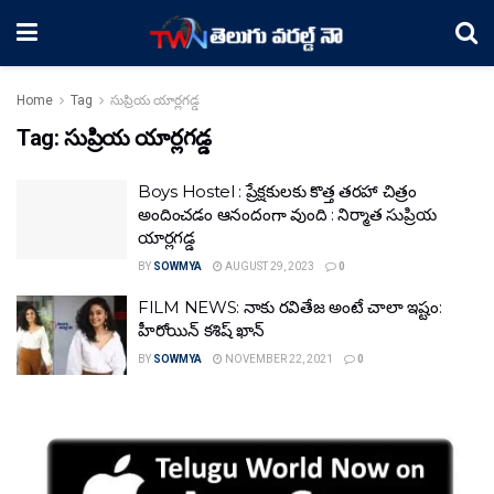
Home
Tag
సుప్రియ యార్లగడ్డ
Tag:
సుప్రియ యార్లగడ్డ
Boys Hostel : ప్రేక్షకులకు కొత్త తరహా చిత్రం
అందించడం ఆనందంగా వుంది : నిర్మాత సుప్రియ
యార్లగడ్డ
BY
SOWMYA
AUGUST 29, 2023
0
FILM NEWS: నాకు రవితేజ అంటే చాలా ఇష్టం:
హీరోయిన్ కశిష్ ఖాన్
BY
SOWMYA
NOVEMBER 22, 2021
0