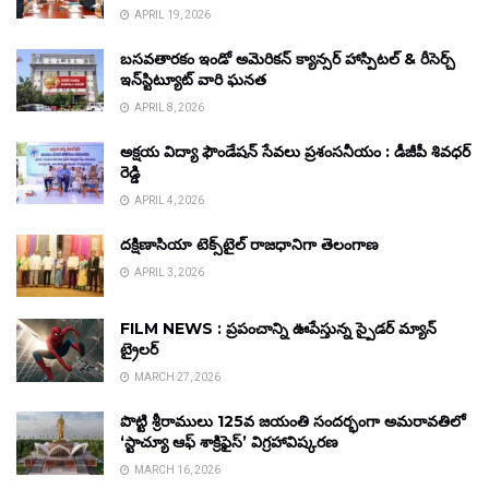
APRIL 19, 2026
బసవతారకం ఇండో అమెరికన్ క్యాన్సర్ హాస్పిటల్ & రీసెర్చ్
ఇన్‌స్టిట్యూట్ వారి ఘనత
APRIL 8, 2026
అక్షయ విద్యా ఫౌండేషన్ సేవలు ప్రశంసనీయం : డీజీపీ శివధర్
రెడ్డి
APRIL 4, 2026
దక్షిణాసియా టెక్స్‌టైల్ రాజధానిగా తెలంగాణ
APRIL 3, 2026
FILM NEWS : ప్రపంచాన్ని ఊపేస్తున్న స్పైడర్ మ్యాన్
ట్రైలర్
MARCH 27, 2026
పొట్టి శ్రీరాములు 125వ జయంతి సందర్భంగా అమరావతిలో
‘స్టాచ్యూ ఆఫ్ శాక్రిఫైస్’ విగ్రహావిష్కరణ
MARCH 16, 2026