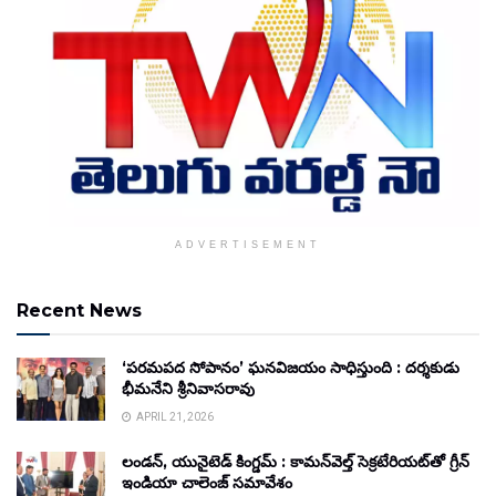
ADVERTISEMENT
Recent News
‘పరమపద సోపానం’ ఘనవిజయం సాధిస్తుంది : దర్శకుడు
భీమనేని శ్రీనివాసరావు
APRIL 21, 2026
లండన్, యునైటెడ్ కింగ్డమ్ : కామన్‌వెల్త్ సెక్రటేరియట్‌తో గ్రీన్
ఇండియా చాలెంజ్ సమావేశం