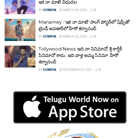
ఇక నా మాటే విడుదల
BY
SOWMYA
MARCH 28, 2024
0
Manamey : ‘ఇక నా మాటే’ సాంగ్ పోస్టర్‌లో షేడ్స్‌తో
ట్రెండీ అవతార్‌లో హీరో శర్వానంద్
BY
SOWMYA
MARCH 26, 2024
0
Tollywood News: ఇది నా సినిమానో, శ్రీ కార్తీక్
సినిమానో కాదు.. ఇది వాళ్ల అమ్మ సినిమా: హీరో
శర్వానంద్
BY
SOWMYA
DECEMBER 29, 2021
0