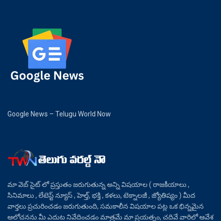
Google News – Telugu World Now
మా వెబ్ సైట్ లో ప్రస్తుతం జరుగుతున్న అన్ని విషయాల ( రాజకీయాలు ,
సినిమాలు , లేటెస్ట్ న్యూస్ , హెల్త్, భక్తి , కళలు, టెక్నాలజీ , జ్యోతిష్యం ) మీద
వార్తలు ప్రచురించడం జరుగుతుంది, సమకాలీన విషయాల పట్ల ఒక భిన్నమైన
ఆలోచనను మీ ఎదుట నివేదించడం మాత్రమే మా ప్రయత్నం, చదివే వారిలో ఆవేశ