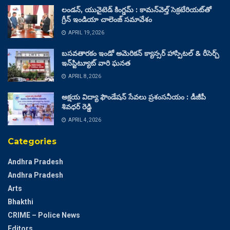
లండన్, యునైటెడ్ కింగ్డమ్ : కామన్‌వెల్త్ సెక్రటేరియట్‌తో
గ్రీన్ ఇండియా చాలెంజ్ సమావేశం
APRIL 19, 2026
బసవతారకం ఇండో అమెరికన్ క్యాన్సర్ హాస్పిటల్ & రీసెర్చ్
ఇన్‌స్టిట్యూట్ వారి ఘనత
APRIL 8, 2026
అక్షయ విద్యా ఫౌండేషన్ సేవలు ప్రశంసనీయం : డీజీపీ
శివధర్ రెడ్డి
APRIL 4, 2026
Categories
Andhra Pradesh
Andhra Pradesh
Arts
Bhakthi
CRIME – Police News
Editors