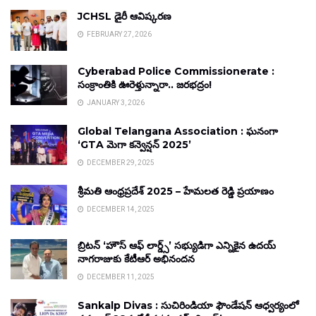
JCHSL డైరీ ఆవిష్కరణ
FEBRUARY 27, 2026
Cyberabad Police Commissionerate :
సంక్రాంతికి ఊరెళ్తున్నారా.. జరభద్రం!
JANUARY 3, 2026
Global Telangana Association : ఘనంగా
‘GTA మెగా కన్వెన్షన్ 2025’
DECEMBER 29, 2025
శ్రీమతి ఆంధ్రప్రదేశ్ 2025 – హేమలత రెడ్డి ప్రయాణం
DECEMBER 14, 2025
బ్రిటన్ ‘హౌస్ ఆఫ్ లార్డ్స్’ సభ్యుడిగా ఎన్నికైన ఉదయ్
నాగరాజుకు కేటీఆర్ అభినందన
DECEMBER 11, 2025
Sankalp Divas : సుచిరిండియా ఫౌండేషన్ ఆధ్వర్యంలో