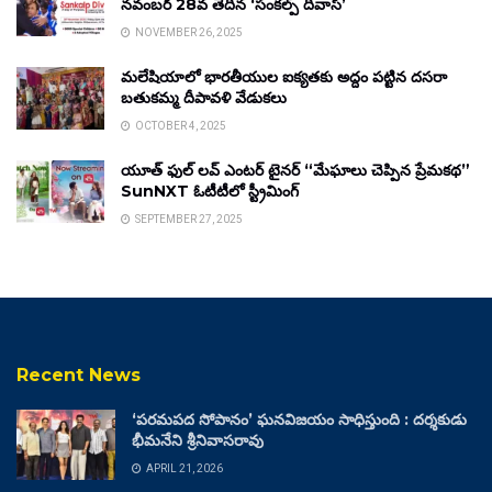
నవంబర్ 28వ తేదీన ‘సంకల్ప్ దివాస్’
NOVEMBER 26, 2025
మలేషియాలో భారతీయుల ఐక్యతకు అద్దం పట్టిన దసరా
బతుకమ్మ దీపావళి వేడుకలు
OCTOBER 4, 2025
యూత్ ఫుల్ లవ్ ఎంటర్ టైనర్ “మేఘాలు చెప్పిన ప్రేమకథ”
SunNXT ఓటీటీలో స్ట్రీమింగ్
SEPTEMBER 27, 2025
Recent News
‘పరమపద సోపానం’ ఘనవిజయం సాధిస్తుంది : దర్శకుడు
భీమనేని శ్రీనివాసరావు
APRIL 21, 2026