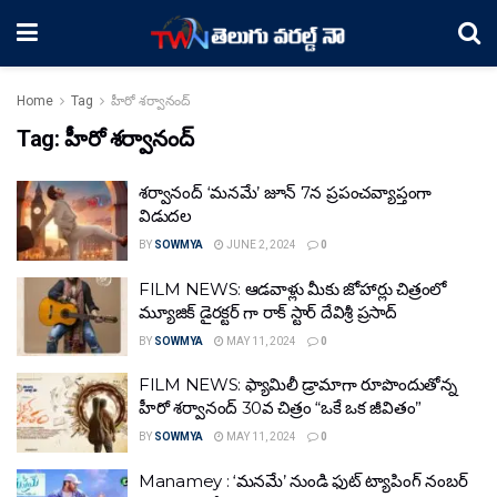
Home
Tag
హీరో శర్వానంద్
Tag:
హీరో శర్వానంద్
శర్వానంద్ ‘మనమే’ జూన్ 7న ప్రపంచవ్యాప్తంగా
విడుదల
BY
SOWMYA
JUNE 2, 2024
0
FILM NEWS: ఆడవాళ్లు మీకు జోహార్లు చిత్రంలో
మ్యూజిక్ డైరక్టర్ గా రాక్ స్టార్ దేవిశ్రీ ప్రసాద్
BY
SOWMYA
MAY 11, 2024
0
FILM NEWS: ఫ్యామిలీ డ్రామాగా రూపొందుతోన్న
హీరో శ‌ర్వానంద్ 30వ చిత్రం “ఒకే ఒక జీవితం”
BY
SOWMYA
MAY 11, 2024
0
Manamey : ‘మనమే’ నుండి ఫుట్ ట్యాపింగ్ నంబర్