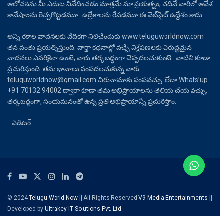
ఆలోచనను మీ ఎదుట నివేదించడం మాత్రమే మా ప్రయత్నం, చదివే వారిలో ఆవేశ
కావేషాలను రెచ్చగొట్టడమూ.. ఉద్రేకాలను రేపడమూ ఈ వెబ్‌సైట్ ఉద్దేశం కాదు.
అన్ని రకాల వాదనలకు వేదికగా నిలిచేందుకు www.teluguworldnow.com
తన వంతు ప్రయత్నిస్తుంది. వార్తా కథనాల్లో వచ్చే విశ్లేషణలకు విరుద్ధమైన
వాదనలు ఎవరికైనా ఉంటే, వారు తర్కబద్ధంగా చెప్పదలచుకుంటే.. వాటిని కూడా
ప్రచురిస్తుంది. తమ భావాలు పంపదలచుకున్న వారు..
teluguworldnow@gmail.com చిరునామాకు పంపవచ్చు. లేదా Whats’up
+91 70132 94002 ద్వారా కూడా తమ అభిప్రాయాలను తెలియ చేయ వచ్చు,
తర్కబద్ధంగా, సంయమనంతో ఉన్న ప్రతి అభిప్రాయాన్నీ ప్రచురిస్తాం.
.. ఎడిటర్
© 2024
Telugu World Now
|| All Rights Reserved
V9 Media Entertainments
||
Developed by
Ultrakey IT Solutions Pvt. Ltd.