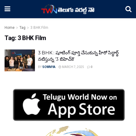
Home
Tag
3 BHK Film
Tag:
3 BHK Film
3 BHK : షూటింగ్ పూర్తి చేసుకున్న హీరో సిద్ధార్థ్
నటిస్తున్న ‘3 బిహెచ్‌కె’
BY
SOWMYA
MARCH 7, 2025
0