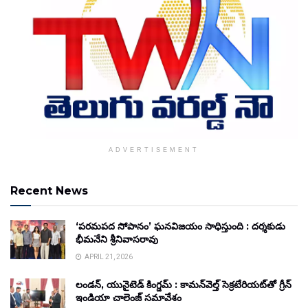
ADVERTISEMENT
Recent News
‘పరమపద సోపానం’ ఘనవిజయం సాధిస్తుంది : దర్శకుడు
భీమనేని శ్రీనివాసరావు
APRIL 21, 2026
లండన్, యునైటెడ్ కింగ్డమ్ : కామన్‌వెల్త్ సెక్రటేరియట్‌తో గ్రీన్
ఇండియా చాలెంజ్ సమావేశం