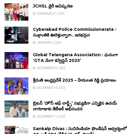
JCHSL డైరీ ఆవిష్కరణ
FEBRUARY 27, 2026
Cyberabad Police Commissionerate :
సంక్రాంతికి ఊరెళ్తున్నారా.. జరభద్రం!
JANUARY 3, 2026
Global Telangana Association : ఘనంగా
‘GTA మెగా కన్వెన్షన్ 2025’
DECEMBER 29, 2025
శ్రీమతి ఆంధ్రప్రదేశ్ 2025 – హేమలత రెడ్డి ప్రయాణం
DECEMBER 14, 2025
బ్రిటన్ ‘హౌస్ ఆఫ్ లార్డ్స్’ సభ్యుడిగా ఎన్నికైన ఉదయ్
నాగరాజుకు కేటీఆర్ అభినందన
DECEMBER 11, 2025
Sankalp Divas : సుచిరిండియా ఫౌండేషన్ ఆధ్వర్యంలో