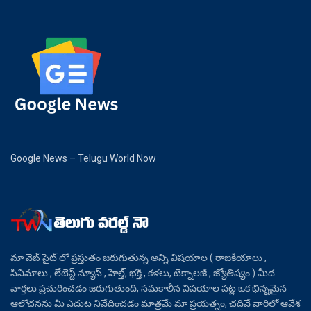
Google News – Telugu World Now
మా వెబ్ సైట్ లో ప్రస్తుతం జరుగుతున్న అన్ని విషయాల ( రాజకీయాలు ,
సినిమాలు , లేటెస్ట్ న్యూస్ , హెల్త్, భక్తి , కళలు, టెక్నాలజీ , జ్యోతిష్యం ) మీద
వార్తలు ప్రచురించడం జరుగుతుంది, సమకాలీన విషయాల పట్ల ఒక భిన్నమైన
ఆలోచనను మీ ఎదుట నివేదించడం మాత్రమే మా ప్రయత్నం, చదివే వారిలో ఆవేశ