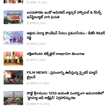
APRIL 19, 2026
బసవతారకం ఇండో అమెరికన్ క్యాన్సర్ హాస్పిటల్ & రీసెర్చ్
ఇన్‌స్టిట్యూట్ వారి ఘనత
APRIL 8, 2026
అక్షయ విద్యా ఫౌండేషన్ సేవలు ప్రశంసనీయం : డీజీపీ శివధర్
రెడ్డి
APRIL 4, 2026
దక్షిణాసియా టెక్స్‌టైల్ రాజధానిగా తెలంగాణ
APRIL 3, 2026
FILM NEWS : ప్రపంచాన్ని ఊపేస్తున్న స్పైడర్ మ్యాన్
ట్రైలర్
MARCH 27, 2026
పొట్టి శ్రీరాములు 125వ జయంతి సందర్భంగా అమరావతిలో
‘స్టాచ్యూ ఆఫ్ శాక్రిఫైస్’ విగ్రహావిష్కరణ
MARCH 16, 2026