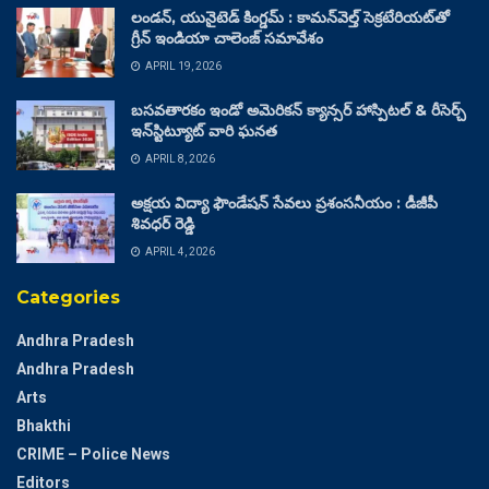
లండన్, యునైటెడ్ కింగ్డమ్ : కామన్‌వెల్త్ సెక్రటేరియట్‌తో
గ్రీన్ ఇండియా చాలెంజ్ సమావేశం
APRIL 19, 2026
బసవతారకం ఇండో అమెరికన్ క్యాన్సర్ హాస్పిటల్ & రీసెర్చ్
ఇన్‌స్టిట్యూట్ వారి ఘనత
APRIL 8, 2026
అక్షయ విద్యా ఫౌండేషన్ సేవలు ప్రశంసనీయం : డీజీపీ
శివధర్ రెడ్డి
APRIL 4, 2026
Categories
Andhra Pradesh
Andhra Pradesh
Arts
Bhakthi
CRIME – Police News
Editors