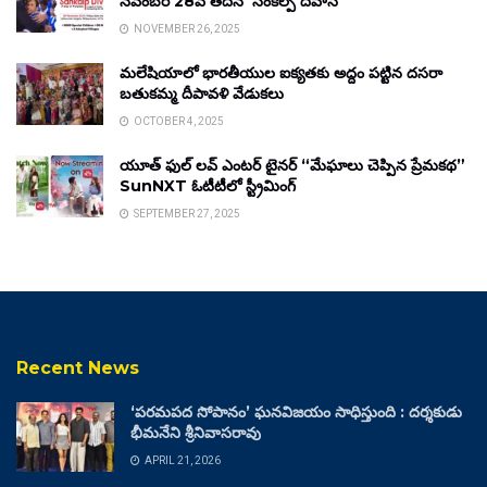
నవంబర్ 28వ తేదీన ‘సంకల్ప్ దివాస్’
NOVEMBER 26, 2025
మలేషియాలో భారతీయుల ఐక్యతకు అద్దం పట్టిన దసరా
బతుకమ్మ దీపావళి వేడుకలు
OCTOBER 4, 2025
యూత్ ఫుల్ లవ్ ఎంటర్ టైనర్ “మేఘాలు చెప్పిన ప్రేమకథ”
SunNXT ఓటీటీలో స్ట్రీమింగ్
SEPTEMBER 27, 2025
Recent News
‘పరమపద సోపానం’ ఘనవిజయం సాధిస్తుంది : దర్శకుడు
భీమనేని శ్రీనివాసరావు
APRIL 21, 2026