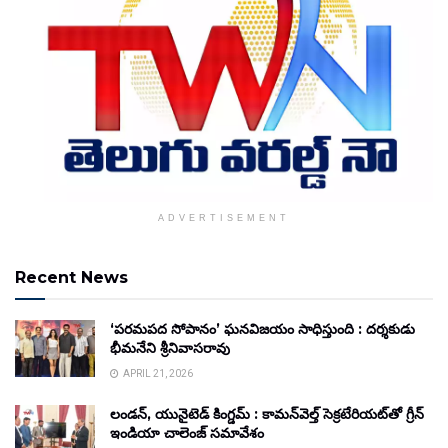
ADVERTISEMENT
Recent News
‘పరమపద సోపానం’ ఘనవిజయం సాధిస్తుంది : దర్శకుడు
భీమనేని శ్రీనివాసరావు
APRIL 21, 2026
లండన్, యునైటెడ్ కింగ్డమ్ : కామన్‌వెల్త్ సెక్రటేరియట్‌తో గ్రీన్
ఇండియా చాలెంజ్ సమావేశం