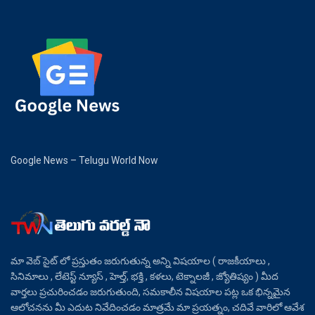
Google News – Telugu World Now
మా వెబ్ సైట్ లో ప్రస్తుతం జరుగుతున్న అన్ని విషయాల ( రాజకీయాలు ,
సినిమాలు , లేటెస్ట్ న్యూస్ , హెల్త్, భక్తి , కళలు, టెక్నాలజీ , జ్యోతిష్యం ) మీద
వార్తలు ప్రచురించడం జరుగుతుంది, సమకాలీన విషయాల పట్ల ఒక భిన్నమైన
ఆలోచనను మీ ఎదుట నివేదించడం మాత్రమే మా ప్రయత్నం, చదివే వారిలో ఆవేశ