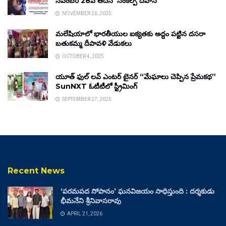
నవంబర్ 28వ తేదీన ‘సంకల్ప్ దివాస్’
NOVEMBER 26, 2025
మలేషియాలో భారతీయుల ఐక్యతకు అద్దం పట్టిన దసరా
బతుకమ్మ దీపావళి వేడుకలు
OCTOBER 4, 2025
యూత్ ఫుల్ లవ్ ఎంటర్ టైనర్ “మేఘాలు చెప్పిన ప్రేమకథ”
SunNXT ఓటీటీలో స్ట్రీమింగ్
SEPTEMBER 27, 2025
Recent News
‘పరమపద సోపానం’ ఘనవిజయం సాధిస్తుంది : దర్శకుడు
భీమనేని శ్రీనివాసరావు
APRIL 21, 2026