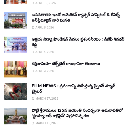
APRIL 19, 2026
బసవతారకం ఇండో అమెరికన్ క్యాన్సర్ హాస్పిటల్ & రీసెర్చ్
ఇన్‌స్టిట్యూట్ వారి ఘనత
APRIL 8, 2026
అక్షయ విద్యా ఫౌండేషన్ సేవలు ప్రశంసనీయం : డీజీపీ శివధర్
రెడ్డి
APRIL 4, 2026
దక్షిణాసియా టెక్స్‌టైల్ రాజధానిగా తెలంగాణ
APRIL 3, 2026
FILM NEWS : ప్రపంచాన్ని ఊపేస్తున్న స్పైడర్ మ్యాన్
ట్రైలర్
MARCH 27, 2026
పొట్టి శ్రీరాములు 125వ జయంతి సందర్భంగా అమరావతిలో
‘స్టాచ్యూ ఆఫ్ శాక్రిఫైస్’ విగ్రహావిష్కరణ
MARCH 16, 2026