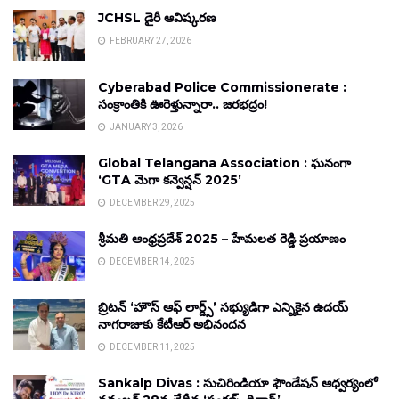
JCHSL డైరీ ఆవిష్కరణ
FEBRUARY 27, 2026
Cyberabad Police Commissionerate :
సంక్రాంతికి ఊరెళ్తున్నారా.. జరభద్రం!
JANUARY 3, 2026
Global Telangana Association : ఘనంగా
‘GTA మెగా కన్వెన్షన్ 2025’
DECEMBER 29, 2025
శ్రీమతి ఆంధ్రప్రదేశ్ 2025 – హేమలత రెడ్డి ప్రయాణం
DECEMBER 14, 2025
బ్రిటన్ ‘హౌస్ ఆఫ్ లార్డ్స్’ సభ్యుడిగా ఎన్నికైన ఉదయ్
నాగరాజుకు కేటీఆర్ అభినందన
DECEMBER 11, 2025
Sankalp Divas : సుచిరిండియా ఫౌండేషన్ ఆధ్వర్యంలో