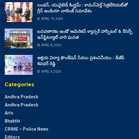
లండన్, యునైటెడ్ కింగ్డమ్ : కామన్‌వెల్త్ సెక్రటేరియట్‌తో
గ్రీన్ ఇండియా చాలెంజ్ సమావేశం
APRIL 19, 2026
బసవతారకం ఇండో అమెరికన్ క్యాన్సర్ హాస్పిటల్ & రీసెర్చ్
ఇన్‌స్టిట్యూట్ వారి ఘనత
APRIL 8, 2026
అక్షయ విద్యా ఫౌండేషన్ సేవలు ప్రశంసనీయం : డీజీపీ
శివధర్ రెడ్డి
APRIL 4, 2026
Categories
Andhra Pradesh
Andhra Pradesh
Arts
Bhakthi
CRIME – Police News
Editors