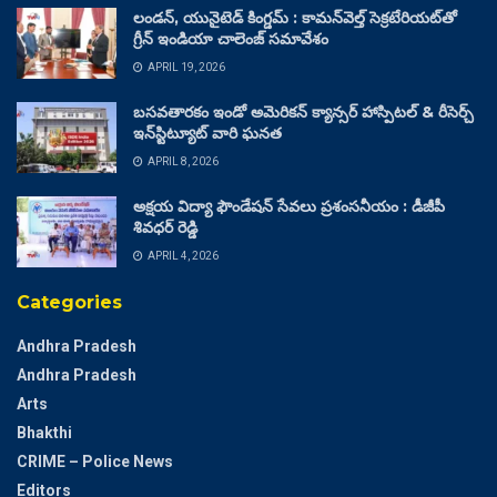
లండన్, యునైటెడ్ కింగ్డమ్ : కామన్‌వెల్త్ సెక్రటేరియట్‌తో
గ్రీన్ ఇండియా చాలెంజ్ సమావేశం
APRIL 19, 2026
బసవతారకం ఇండో అమెరికన్ క్యాన్సర్ హాస్పిటల్ & రీసెర్చ్
ఇన్‌స్టిట్యూట్ వారి ఘనత
APRIL 8, 2026
అక్షయ విద్యా ఫౌండేషన్ సేవలు ప్రశంసనీయం : డీజీపీ
శివధర్ రెడ్డి
APRIL 4, 2026
Categories
Andhra Pradesh
Andhra Pradesh
Arts
Bhakthi
CRIME – Police News
Editors