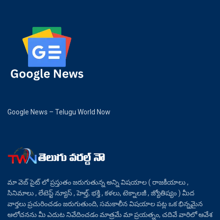
Google News – Telugu World Now
మా వెబ్ సైట్ లో ప్రస్తుతం జరుగుతున్న అన్ని విషయాల ( రాజకీయాలు ,
సినిమాలు , లేటెస్ట్ న్యూస్ , హెల్త్, భక్తి , కళలు, టెక్నాలజీ , జ్యోతిష్యం ) మీద
వార్తలు ప్రచురించడం జరుగుతుంది, సమకాలీన విషయాల పట్ల ఒక భిన్నమైన
ఆలోచనను మీ ఎదుట నివేదించడం మాత్రమే మా ప్రయత్నం, చదివే వారిలో ఆవేశ