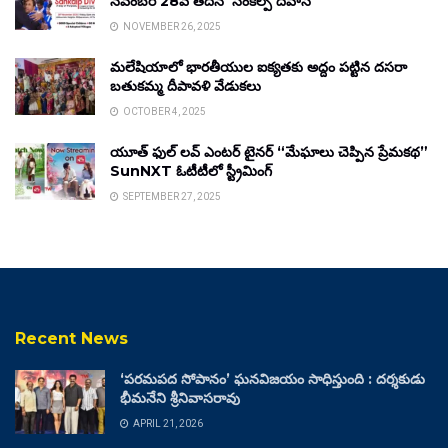
నవంబర్ 28వ తేదీన ‘సంకల్ప్ దివాస్’
NOVEMBER 26, 2025
మలేషియాలో భారతీయుల ఐక్యతకు అద్దం పట్టిన దసరా
బతుకమ్మ దీపావళి వేడుకలు
OCTOBER 4, 2025
యూత్ ఫుల్ లవ్ ఎంటర్ టైనర్ “మేఘాలు చెప్పిన ప్రేమకథ”
SunNXT ఓటీటీలో స్ట్రీమింగ్
SEPTEMBER 27, 2025
Recent News
‘పరమపద సోపానం’ ఘనవిజయం సాధిస్తుంది : దర్శకుడు
భీమనేని శ్రీనివాసరావు
APRIL 21, 2026