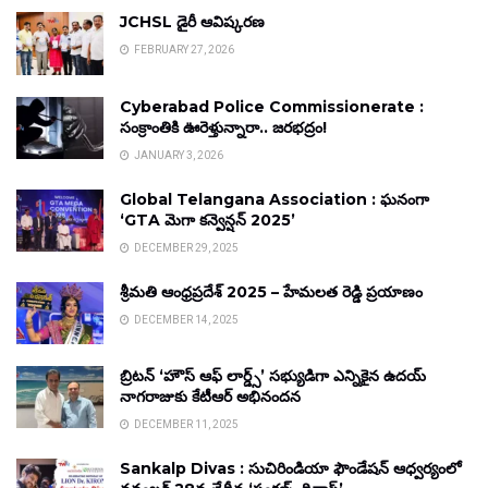
JCHSL డైరీ ఆవిష్కరణ
FEBRUARY 27, 2026
Cyberabad Police Commissionerate :
సంక్రాంతికి ఊరెళ్తున్నారా.. జరభద్రం!
JANUARY 3, 2026
Global Telangana Association : ఘనంగా
‘GTA మెగా కన్వెన్షన్ 2025’
DECEMBER 29, 2025
శ్రీమతి ఆంధ్రప్రదేశ్ 2025 – హేమలత రెడ్డి ప్రయాణం
DECEMBER 14, 2025
బ్రిటన్ ‘హౌస్ ఆఫ్ లార్డ్స్’ సభ్యుడిగా ఎన్నికైన ఉదయ్
నాగరాజుకు కేటీఆర్ అభినందన
DECEMBER 11, 2025
Sankalp Divas : సుచిరిండియా ఫౌండేషన్ ఆధ్వర్యంలో