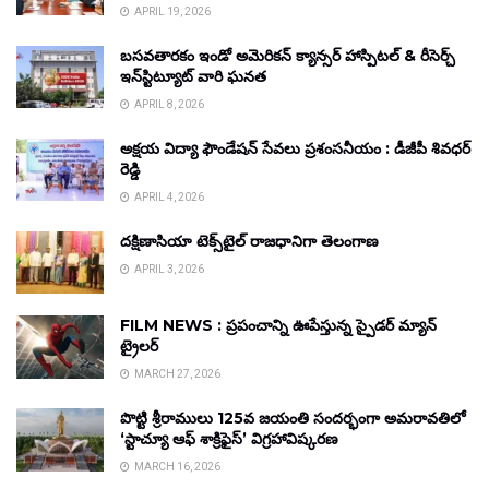
APRIL 19, 2026
బసవతారకం ఇండో అమెరికన్ క్యాన్సర్ హాస్పిటల్ & రీసెర్చ్
ఇన్‌స్టిట్యూట్ వారి ఘనత
APRIL 8, 2026
అక్షయ విద్యా ఫౌండేషన్ సేవలు ప్రశంసనీయం : డీజీపీ శివధర్
రెడ్డి
APRIL 4, 2026
దక్షిణాసియా టెక్స్‌టైల్ రాజధానిగా తెలంగాణ
APRIL 3, 2026
FILM NEWS : ప్రపంచాన్ని ఊపేస్తున్న స్పైడర్ మ్యాన్
ట్రైలర్
MARCH 27, 2026
పొట్టి శ్రీరాములు 125వ జయంతి సందర్భంగా అమరావతిలో
‘స్టాచ్యూ ఆఫ్ శాక్రిఫైస్’ విగ్రహావిష్కరణ
MARCH 16, 2026