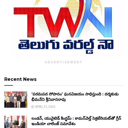
ADVERTISEMENT
Recent News
‘పరమపద సోపానం’ ఘనవిజయం సాధిస్తుంది : దర్శకుడు
భీమనేని శ్రీనివాసరావు
APRIL 21, 2026
లండన్, యునైటెడ్ కింగ్డమ్ : కామన్‌వెల్త్ సెక్రటేరియట్‌తో గ్రీన్
ఇండియా చాలెంజ్ సమావేశం