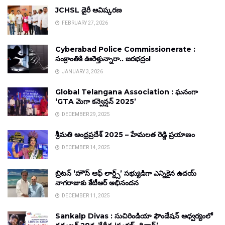
JCHSL డైరీ ఆవిష్కరణ
FEBRUARY 27, 2026
Cyberabad Police Commissionerate :
సంక్రాంతికి ఊరెళ్తున్నారా.. జరభద్రం!
JANUARY 3, 2026
Global Telangana Association : ఘనంగా
‘GTA మెగా కన్వెన్షన్ 2025’
DECEMBER 29, 2025
శ్రీమతి ఆంధ్రప్రదేశ్ 2025 – హేమలత రెడ్డి ప్రయాణం
DECEMBER 14, 2025
బ్రిటన్ ‘హౌస్ ఆఫ్ లార్డ్స్’ సభ్యుడిగా ఎన్నికైన ఉదయ్
నాగరాజుకు కేటీఆర్ అభినందన
DECEMBER 11, 2025
Sankalp Divas : సుచిరిండియా ఫౌండేషన్ ఆధ్వర్యంలో