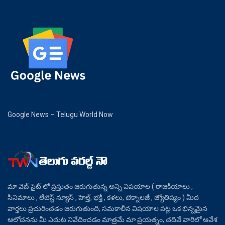
Google News – Telugu World Now
మా వెబ్ సైట్ లో ప్రస్తుతం జరుగుతున్న అన్ని విషయాల ( రాజకీయాలు ,
సినిమాలు , లేటెస్ట్ న్యూస్ , హెల్త్, భక్తి , కళలు, టెక్నాలజీ , జ్యోతిష్యం ) మీద
వార్తలు ప్రచురించడం జరుగుతుంది, సమకాలీన విషయాల పట్ల ఒక భిన్నమైన
ఆలోచనను మీ ఎదుట నివేదించడం మాత్రమే మా ప్రయత్నం, చదివే వారిలో ఆవేశ