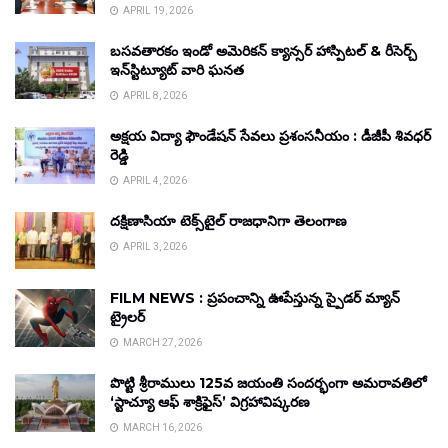
APRIL 19, 2026
బసవతారకం ఇండో అమెరికన్ క్యాన్సర్ హాస్పిటల్ & రీసెర్చ్
ఇన్‌స్టిట్యూట్ వారి ఘనత
APRIL 8, 2026
అక్షయ విద్యా ఫౌండేషన్ సేవలు ప్రశంసనీయం : డీజీపీ శివధర్
రెడ్డి
APRIL 4, 2026
దక్షిణాసియా టెక్స్‌టైల్ రాజధానిగా తెలంగాణ
APRIL 3, 2026
FILM NEWS : ప్రపంచాన్ని ఊపేస్తున్న స్పైడర్ మ్యాన్
ట్రైలర్
MARCH 27, 2026
పొట్టి శ్రీరాములు 125వ జయంతి సందర్భంగా అమరావతిలో
‘స్టాచ్యూ ఆఫ్ శాక్రిఫైస్’ విగ్రహావిష్కరణ
MARCH 16, 2026