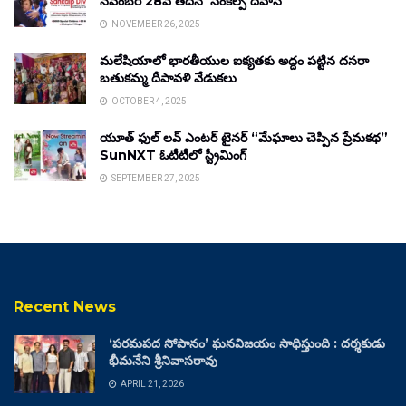
నవంబర్ 28వ తేదీన ‘సంకల్ప్ దివాస్’
NOVEMBER 26, 2025
మలేషియాలో భారతీయుల ఐక్యతకు అద్దం పట్టిన దసరా
బతుకమ్మ దీపావళి వేడుకలు
OCTOBER 4, 2025
యూత్ ఫుల్ లవ్ ఎంటర్ టైనర్ “మేఘాలు చెప్పిన ప్రేమకథ”
SunNXT ఓటీటీలో స్ట్రీమింగ్
SEPTEMBER 27, 2025
Recent News
‘పరమపద సోపానం’ ఘనవిజయం సాధిస్తుంది : దర్శకుడు
భీమనేని శ్రీనివాసరావు
APRIL 21, 2026