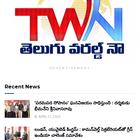
ADVERTISEMENT
Recent News
‘పరమపద సోపానం’ ఘనవిజయం సాధిస్తుంది : దర్శకుడు
భీమనేని శ్రీనివాసరావు
APRIL 21, 2026
లండన్, యునైటెడ్ కింగ్డమ్ : కామన్‌వెల్త్ సెక్రటేరియట్‌తో గ్రీన్
ఇండియా చాలెంజ్ సమావేశం