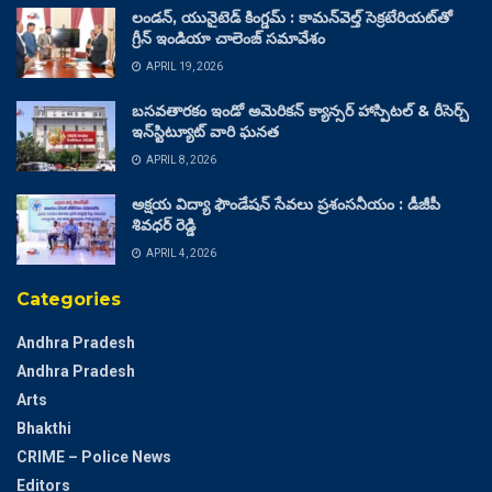
లండన్, యునైటెడ్ కింగ్డమ్ : కామన్‌వెల్త్ సెక్రటేరియట్‌తో
గ్రీన్ ఇండియా చాలెంజ్ సమావేశం
APRIL 19, 2026
బసవతారకం ఇండో అమెరికన్ క్యాన్సర్ హాస్పిటల్ & రీసెర్చ్
ఇన్‌స్టిట్యూట్ వారి ఘనత
APRIL 8, 2026
అక్షయ విద్యా ఫౌండేషన్ సేవలు ప్రశంసనీయం : డీజీపీ
శివధర్ రెడ్డి
APRIL 4, 2026
Categories
Andhra Pradesh
Andhra Pradesh
Arts
Bhakthi
CRIME – Police News
Editors