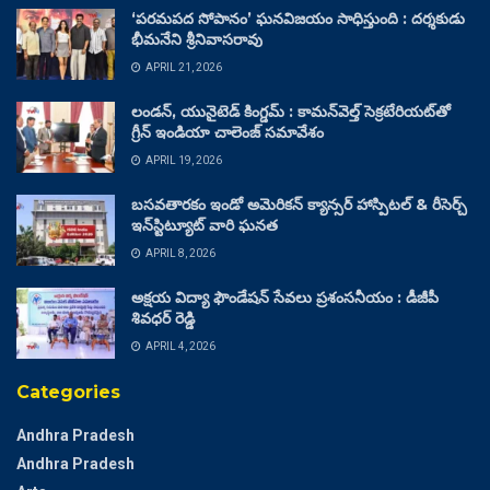
‘పరమపద సోపానం’ ఘనవిజయం సాధిస్తుంది : దర్శకుడు
భీమనేని శ్రీనివాసరావు
APRIL 21, 2026
లండన్, యునైటెడ్ కింగ్డమ్ : కామన్‌వెల్త్ సెక్రటేరియట్‌తో
గ్రీన్ ఇండియా చాలెంజ్ సమావేశం
APRIL 19, 2026
బసవతారకం ఇండో అమెరికన్ క్యాన్సర్ హాస్పిటల్ & రీసెర్చ్
ఇన్‌స్టిట్యూట్ వారి ఘనత
APRIL 8, 2026
అక్షయ విద్యా ఫౌండేషన్ సేవలు ప్రశంసనీయం : డీజీపీ
శివధర్ రెడ్డి
APRIL 4, 2026
Categories
Andhra Pradesh
Andhra Pradesh