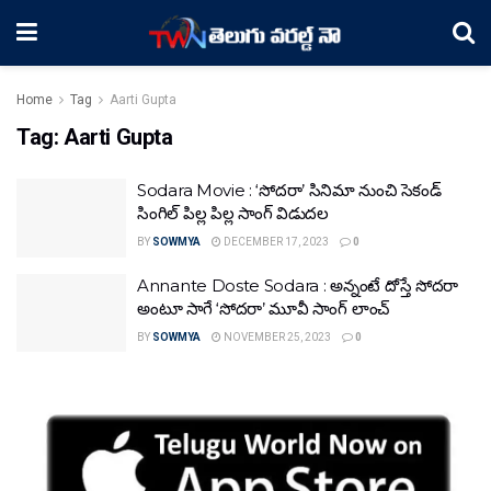
Home
Tag
Aarti Gupta
Tag:
Aarti Gupta
Sodara Movie : ‘సోదరా’ సినిమా నుంచి సెకండ్
సింగిల్ పిల్ల పిల్ల సాంగ్ విడుదల
BY
SOWMYA
DECEMBER 17, 2023
0
Annante Doste Sodara : అన్నంటే దోస్తే సోదరా
అంటూ సాగే ‘సోదరా’ మూవీ సాంగ్ లాంచ్
BY
SOWMYA
NOVEMBER 25, 2023
0