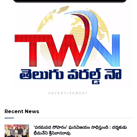
ADVERTISEMENT
Recent News
‘పరమపద సోపానం’ ఘనవిజయం సాధిస్తుంది : దర్శకుడు
భీమనేని శ్రీనివాసరావు