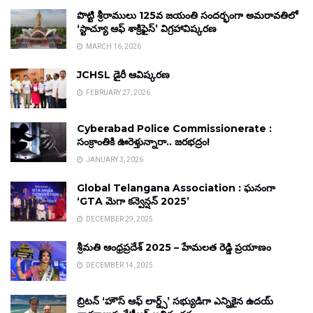
పొట్టి శ్రీరాములు 125వ జయంతి సందర్భంగా అమరావతిలో
‘స్టాచ్యూ ఆఫ్ శాక్రిఫైస్’ విగ్రహావిష్కరణ
MARCH 16, 2026
JCHSL డైరీ ఆవిష్కరణ
FEBRUARY 27, 2026
Cyberabad Police Commissionerate :
సంక్రాంతికి ఊరెళ్తున్నారా.. జరభద్రం!
JANUARY 3, 2026
Global Telangana Association : ఘనంగా
‘GTA మెగా కన్వెన్షన్ 2025’
DECEMBER 29, 2025
శ్రీమతి ఆంధ్రప్రదేశ్ 2025 – హేమలత రెడ్డి ప్రయాణం
DECEMBER 14, 2025
బ్రిటన్ ‘హౌస్ ఆఫ్ లార్డ్స్’ సభ్యుడిగా ఎన్నికైన ఉదయ్