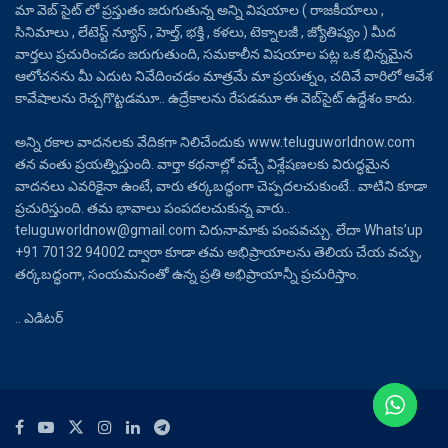
మా వెబ్ సైట్ లో ప్రస్తుతం జరుగుతున్న అన్ని విషయాల ( రాజకీయాలు ,
సినిమాలు , లేటెస్ట్ న్యూస్ , హెల్త్, భక్తి , కళలు, టెక్నాలజీ , జ్యోతిష్యం ) మీద
వార్తలు ప్రచురించడం జరుగుతుంది, సమకాలీన విషయాల పట్ల ఒక భిన్నమైన
ఆలోచనను మీ ఎదుట నివేదించడం మాత్రమే మా ప్రయత్నం, చదివే వారిలో ఆవేశ
కావేషాలను రెచ్చగొట్టడమూ.. ఉద్రేకాలను రేపడమూ ఈ వెబ్‌సైట్ ఉద్దేశం కాదు.
అన్ని రకాల వాదనలకు వేదికగా నిలిచేందుకు www.teluguworldnow.com
తన వంతు ప్రయత్నిస్తుంది. వార్తా కథనాల్లో వచ్చే విశ్లేషణలకు విరుద్ధమైన
వాదనలు ఎవరికైనా ఉంటే, వారు తర్కబద్ధంగా చెప్పదలచుకుంటే.. వాటిని కూడా
ప్రచురిస్తుంది. తమ భావాలు పంపదలచుకున్న వారు..
teluguworldnow@gmail.com చిరునామాకు పంపవచ్చు. లేదా Whats’up
+91 70132 94002 ద్వారా కూడా తమ అభిప్రాయాలను తెలియ చేయ వచ్చు,
తర్కబద్ధంగా, సంయమనంతో ఉన్న ప్రతి అభిప్రాయాన్నీ ప్రచురిస్తాం.
.. ఎడిటర్