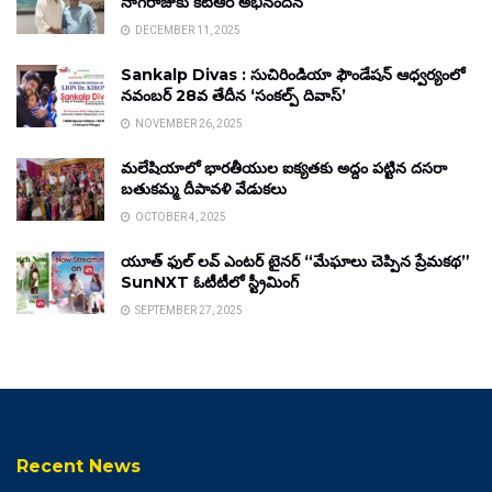
నాగరాజుకు కేటీఆర్ అభినందన
DECEMBER 11, 2025
Sankalp Divas : సుచిరిండియా ఫౌండేషన్ ఆధ్వర్యంలో
నవంబర్ 28వ తేదీన ‘సంకల్ప్ దివాస్’
NOVEMBER 26, 2025
మలేషియాలో భారతీయుల ఐక్యతకు అద్దం పట్టిన దసరా
బతుకమ్మ దీపావళి వేడుకలు
OCTOBER 4, 2025
యూత్ ఫుల్ లవ్ ఎంటర్ టైనర్ “మేఘాలు చెప్పిన ప్రేమకథ”
SunNXT ఓటీటీలో స్ట్రీమింగ్
SEPTEMBER 27, 2025
Recent News