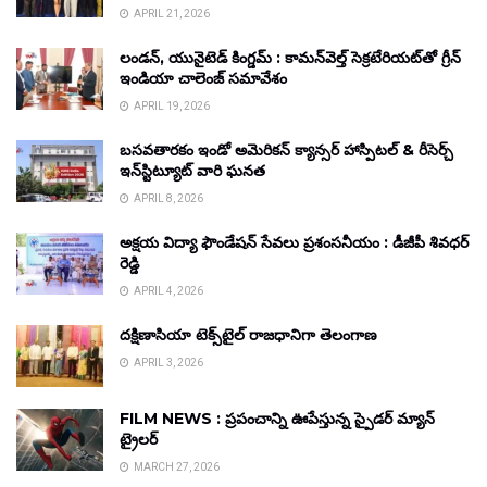
APRIL 21, 2026
లండన్, యునైటెడ్ కింగ్డమ్ : కామన్‌వెల్త్ సెక్రటేరియట్‌తో గ్రీన్
ఇండియా చాలెంజ్ సమావేశం
APRIL 19, 2026
బసవతారకం ఇండో అమెరికన్ క్యాన్సర్ హాస్పిటల్ & రీసెర్చ్
ఇన్‌స్టిట్యూట్ వారి ఘనత
APRIL 8, 2026
అక్షయ విద్యా ఫౌండేషన్ సేవలు ప్రశంసనీయం : డీజీపీ శివధర్
రెడ్డి
APRIL 4, 2026
దక్షిణాసియా టెక్స్‌టైల్ రాజధానిగా తెలంగాణ
APRIL 3, 2026
FILM NEWS : ప్రపంచాన్ని ఊపేస్తున్న స్పైడర్ మ్యాన్
ట్రైలర్
MARCH 27, 2026