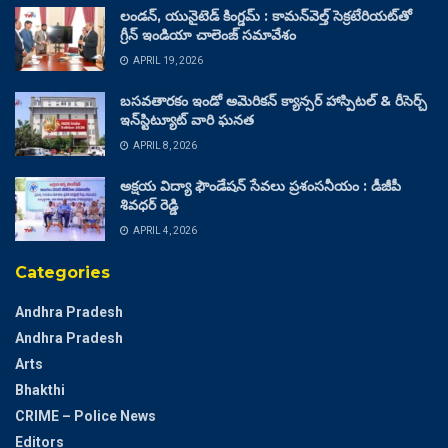
లండన్, యునైటెడ్ కింగ్డమ్ : కామన్‌వెల్త్ సెక్రటేరియట్‌తో
గ్రీన్ ఇండియా చాలెంజ్ సమావేశం
APRIL 19, 2026
బసవతారకం ఇండో అమెరికన్ క్యాన్సర్ హాస్పిటల్ & రీసెర్చ్
ఇన్‌స్టిట్యూట్ వారి ఘనత
APRIL 8, 2026
అక్షయ విద్యా ఫౌండేషన్ సేవలు ప్రశంసనీయం : డీజీపీ
శివధర్ రెడ్డి
APRIL 4, 2026
Categories
Andhra Pradesh
Andhra Pradesh
Arts
Bhakthi
CRIME – Police News
Editors