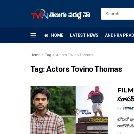
HOME
LATEST NEWS
ANDHRA PRA
Home
Tag
Actors Tovino Thomas
Tag:
Actors Tovino Thomas
FILM N
సూపర్
BY
SOWM
టోవినో థా
రాబోతోంది.
...