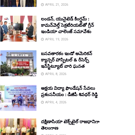
APRIL 21, 2026
లండన్, యునైటెడ్ కింగ్డమ్ :
కామన్‌వెల్త్ సెక్రటేరియట్‌తో గ్రీన్
ఇండియా చాలెంజ్ సమావేశం
APRIL 19, 2026
బసవతారకం ఇండో అమెరికన్
క్యాన్సర్ హాస్పిటల్ & రీసెర్చ్
ఇన్‌స్టిట్యూట్ వారి ఘనత
APRIL 8, 2026
అక్షయ విద్యా ఫౌండేషన్ సేవలు
ప్రశంసనీయం : డీజీపీ శివధర్ రెడ్డి
APRIL 4, 2026
దక్షిణాసియా టెక్స్‌టైల్ రాజధానిగా
తెలంగాణ