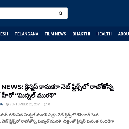
DESH
TELANGANA
FILM NEWS
BHAKTHI
HEALTH
ABOU
EWS: క్రిస్మస్ కానుకగా నెట్ ఫ్లిక్స్‌లో రాబోతోన్న
 హీరో “మిన్నల్ మురళి”
YA
SEPTEMBER 26, 2021
0
మస్ నటించిన మిన్నల్ మురళి చిత్రం నెట్ ఫ్లిక్స్‌లో డిసెంబర్ 24న
 నెట్ ఫ్లిక్స్‌లో రాబోతోన్న మిన్నల్ మురళి చిత్రంతో క్రిస్మస్ మరింత సందడిగా