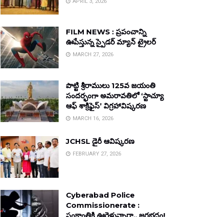
APRIL 3, 2026
FILM NEWS : ప్రపంచాన్ని
ఊపేస్తున్న స్పైడర్ మ్యాన్ ట్రైలర్
MARCH 27, 2026
పొట్టి శ్రీరాములు 125వ జయంతి
సందర్భంగా అమరావతిలో ‘స్టాచ్యూ
ఆఫ్ శాక్రిఫైస్’ విగ్రహావిష్కరణ
MARCH 16, 2026
JCHSL డైరీ ఆవిష్కరణ
FEBRUARY 27, 2026
Cyberabad Police
Commissionerate :
సంక్రాంతికి ఊరెళ్తున్నారా.. జరభద్రం!