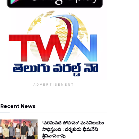
ADVERTISEMENT
Recent News
‘పరమపద సోపానం’ ఘనవిజయం
సాధిస్తుంది : దర్శకుడు భీమనేని
శ్రీనివాసరావు