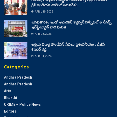
లండన్, యునైటెడ్ కింగ్డమ్ : కామన్‌వెల్త్ సెక్రటేరియట్‌తో
గ్రీన్ ఇండియా చాలెంజ్ సమావేశం
APRIL 19, 2026
బసవతారకం ఇండో అమెరికన్ క్యాన్సర్ హాస్పిటల్ & రీసెర్చ్
ఇన్‌స్టిట్యూట్ వారి ఘనత
APRIL 8, 2026
అక్షయ విద్యా ఫౌండేషన్ సేవలు ప్రశంసనీయం : డీజీపీ
శివధర్ రెడ్డి
APRIL 4, 2026
Categories
Andhra Pradesh
Andhra Pradesh
Arts
Bhakthi
CRIME – Police News
Editors