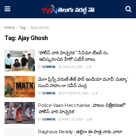
Home
Tag
Ajay Ghosh
Tag:
Ajay Ghosh
“పోలీస్ వారి హెచ్చరిక ” సినిమా టీజర్ ను
ఆవిష్కరించిన హీరో సుధీర్ బాబు
BY
SOWMYA
JUNE 25, 2025
0
మెగా ప్రిన్స్ వరుణ్ తేజ్ పాన్ ఇండియా మూవీ ‘మట్కా’
నుంచి సాహు గా నవీన్ చంద్ర
BY
SOWMYA
OCTOBER 19, 2024
0
Police Vaari Heccharika : పాటల చిత్రీకరణలో
‘పోలీస్ వారి హెచ్చరిక’
BY
SOWMYA
APRIL 16, 2024
0
Raghava Reddy : తల్లిగా ఈ పాత్ర నాకు చాలా