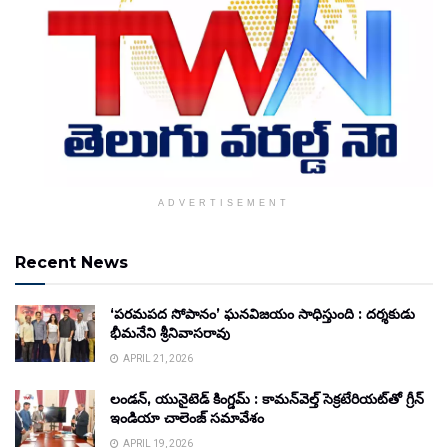
ADVERTISEMENT
Recent News
‘పరమపద సోపానం’ ఘనవిజయం సాధిస్తుంది : దర్శకుడు
భీమనేని శ్రీనివాసరావు
APRIL 21, 2026
లండన్, యునైటెడ్ కింగ్డమ్ : కామన్‌వెల్త్ సెక్రటేరియట్‌తో గ్రీన్
ఇండియా చాలెంజ్ సమావేశం
APRIL 19, 2026