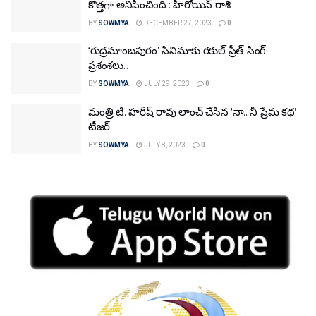
కొత్తగా అనిపించింది : హీరోయిన్‌ రాశి
BY
SOWMYA
DECEMBER 27, 2023
0
‘రుద్రమాంబపురం’ సినిమాకు రకుల్ ప్రీత్ సింగ్
ప్రశంశలు…
BY
SOWMYA
JULY 29, 2023
0
మంత్రి టి. హరీష్ రావు లాంచ్ చేసిన ‘నా.. నీ ప్రేమ కథ’
టీజర్
BY
SOWMYA
JULY 8, 2023
0