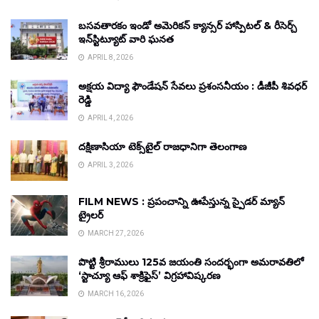
బసవతారకం ఇండో అమెరికన్ క్యాన్సర్ హాస్పిటల్ & రీసెర్చ్
ఇన్‌స్టిట్యూట్ వారి ఘనత
APRIL 8, 2026
అక్షయ విద్యా ఫౌండేషన్ సేవలు ప్రశంసనీయం : డీజీపీ శివధర్
రెడ్డి
APRIL 4, 2026
దక్షిణాసియా టెక్స్‌టైల్ రాజధానిగా తెలంగాణ
APRIL 3, 2026
FILM NEWS : ప్రపంచాన్ని ఊపేస్తున్న స్పైడర్ మ్యాన్
ట్రైలర్
MARCH 27, 2026
పొట్టి శ్రీరాములు 125వ జయంతి సందర్భంగా అమరావతిలో
‘స్టాచ్యూ ఆఫ్ శాక్రిఫైస్’ విగ్రహావిష్కరణ
MARCH 16, 2026