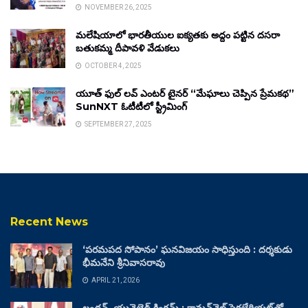
NOVEMBER 26, 2025
మలేషియాలో భారతీయుల ఐక్యతకు అద్దం పట్టిన దసరా
బతుకమ్మ దీపావళి వేడుకలు
OCTOBER 4, 2025
యూత్ ఫుల్ లవ్ ఎంటర్ టైనర్ “మేఘాలు చెప్పిన ప్రేమకథ”
SunNXT ఓటీటీలో స్ట్రీమింగ్
SEPTEMBER 27, 2025
Recent News
‘పరమపద సోపానం’ ఘనవిజయం సాధిస్తుంది : దర్శకుడు
భీమనేని శ్రీనివాసరావు
APRIL 21, 2026