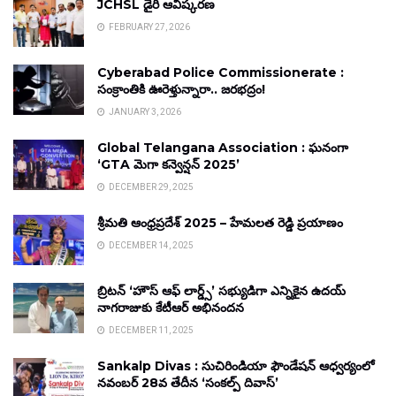
JCHSL డైరీ ఆవిష్కరణ
FEBRUARY 27, 2026
Cyberabad Police Commissionerate :
సంక్రాంతికి ఊరెళ్తున్నారా.. జరభద్రం!
JANUARY 3, 2026
Global Telangana Association : ఘనంగా
‘GTA మెగా కన్వెన్షన్ 2025’
DECEMBER 29, 2025
శ్రీమతి ఆంధ్రప్రదేశ్ 2025 – హేమలత రెడ్డి ప్రయాణం
DECEMBER 14, 2025
బ్రిటన్ ‘హౌస్ ఆఫ్ లార్డ్స్’ సభ్యుడిగా ఎన్నికైన ఉదయ్
నాగరాజుకు కేటీఆర్ అభినందన
DECEMBER 11, 2025
Sankalp Divas : సుచిరిండియా ఫౌండేషన్ ఆధ్వర్యంలో
నవంబర్ 28వ తేదీన ‘సంకల్ప్ దివాస్’