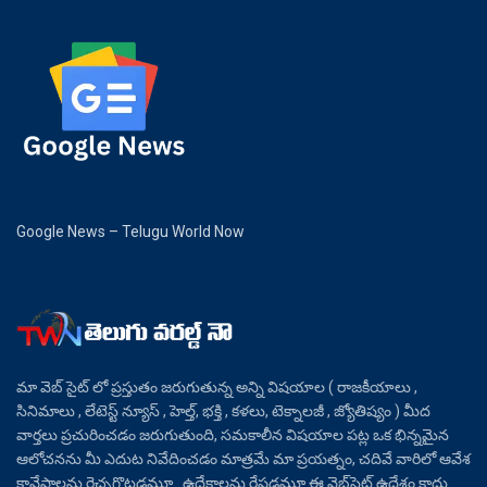
Google News – Telugu World Now
మా వెబ్ సైట్ లో ప్రస్తుతం జరుగుతున్న అన్ని విషయాల ( రాజకీయాలు ,
సినిమాలు , లేటెస్ట్ న్యూస్ , హెల్త్, భక్తి , కళలు, టెక్నాలజీ , జ్యోతిష్యం ) మీద
వార్తలు ప్రచురించడం జరుగుతుంది, సమకాలీన విషయాల పట్ల ఒక భిన్నమైన
ఆలోచనను మీ ఎదుట నివేదించడం మాత్రమే మా ప్రయత్నం, చదివే వారిలో ఆవేశ
కావేషాలను రెచ్చగొట్టడమూ.. ఉద్రేకాలను రేపడమూ ఈ వెబ్‌సైట్ ఉద్దేశం కాదు.