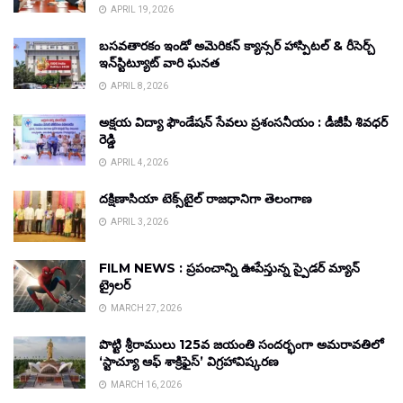
APRIL 19, 2026
బసవతారకం ఇండో అమెరికన్ క్యాన్సర్ హాస్పిటల్ & రీసెర్చ్
ఇన్‌స్టిట్యూట్ వారి ఘనత
APRIL 8, 2026
అక్షయ విద్యా ఫౌండేషన్ సేవలు ప్రశంసనీయం : డీజీపీ శివధర్
రెడ్డి
APRIL 4, 2026
దక్షిణాసియా టెక్స్‌టైల్ రాజధానిగా తెలంగాణ
APRIL 3, 2026
FILM NEWS : ప్రపంచాన్ని ఊపేస్తున్న స్పైడర్ మ్యాన్
ట్రైలర్
MARCH 27, 2026
పొట్టి శ్రీరాములు 125వ జయంతి సందర్భంగా అమరావతిలో
‘స్టాచ్యూ ఆఫ్ శాక్రిఫైస్’ విగ్రహావిష్కరణ
MARCH 16, 2026