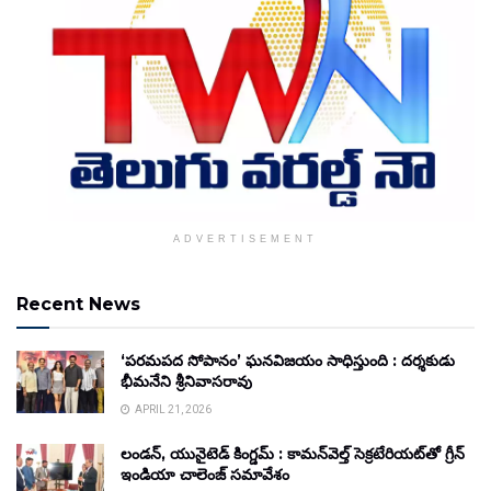
ADVERTISEMENT
Recent News
‘పరమపద సోపానం’ ఘనవిజయం సాధిస్తుంది : దర్శకుడు
భీమనేని శ్రీనివాసరావు
APRIL 21, 2026
లండన్, యునైటెడ్ కింగ్డమ్ : కామన్‌వెల్త్ సెక్రటేరియట్‌తో గ్రీన్
ఇండియా చాలెంజ్ సమావేశం