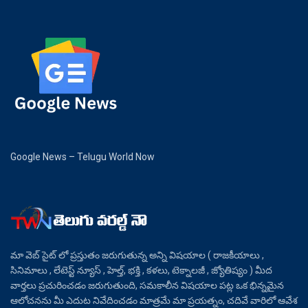
Google News – Telugu World Now
మా వెబ్ సైట్ లో ప్రస్తుతం జరుగుతున్న అన్ని విషయాల ( రాజకీయాలు ,
సినిమాలు , లేటెస్ట్ న్యూస్ , హెల్త్, భక్తి , కళలు, టెక్నాలజీ , జ్యోతిష్యం ) మీద
వార్తలు ప్రచురించడం జరుగుతుంది, సమకాలీన విషయాల పట్ల ఒక భిన్నమైన
ఆలోచనను మీ ఎదుట నివేదించడం మాత్రమే మా ప్రయత్నం, చదివే వారిలో ఆవేశ