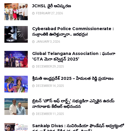
JCHSL డైరీ ఆవిష్కరణ
FEBRUARY 27, 2026
Cyberabad Police Commissionerate :
సంక్రాంతికి ఊరెళ్తున్నారా.. జరభద్రం!
JANUARY 3, 2026
Global Telangana Association : ఘనంగా
‘GTA మెగా కన్వెన్షన్ 2025’
DECEMBER 29, 2025
శ్రీమతి ఆంధ్రప్రదేశ్ 2025 – హేమలత రెడ్డి ప్రయాణం
DECEMBER 14, 2025
బ్రిటన్ ‘హౌస్ ఆఫ్ లార్డ్స్’ సభ్యుడిగా ఎన్నికైన ఉదయ్
నాగరాజుకు కేటీఆర్ అభినందన
DECEMBER 11, 2025
Sankalp Divas : సుచిరిండియా ఫౌండేషన్ ఆధ్వర్యంలో