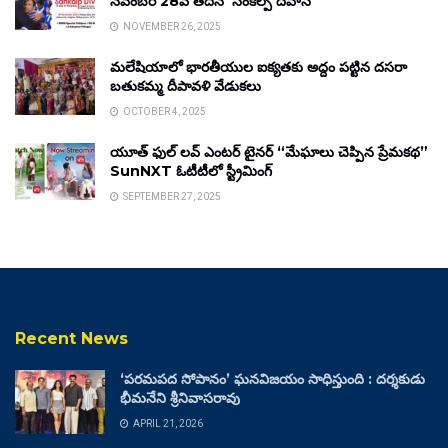
నవంబర్ 28వ తేదీన ‘సంకల్ప్ దివాస్’
NOVEMBER 26, 2025
మలేషియాలో భారతీయుల ఐక్యతకు అద్దం పట్టిన దసరా
బతుకమ్మ దీపావళి వేడుకలు
OCTOBER 4, 2025
యూత్ ఫుల్ లవ్ ఎంటర్ టైనర్ “మేఘాలు చెప్పిన ప్రేమకథ”
SunNXT ఓటీటీలో స్ట్రీమింగ్
SEPTEMBER 27, 2025
Recent News
‘పరమపద సోపానం’ ఘనవిజయం సాధిస్తుంది : దర్శకుడు
భీమనేని శ్రీనివాసరావు
APRIL 21, 2026