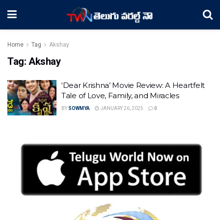
Home
Tag
Akshay
Tag:
Akshay
‘Dear Krishna’ Movie Review: A Heartfelt
Tale of Love, Family, and Miracles
BY
SOWMYA
JANUARY 26, 2025
0