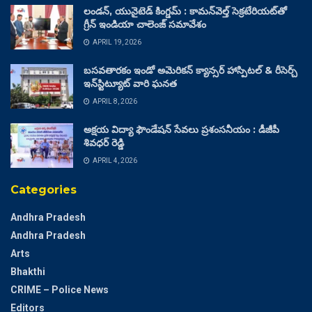
లండన్, యునైటెడ్ కింగ్డమ్ : కామన్‌వెల్త్ సెక్రటేరియట్‌తో
గ్రీన్ ఇండియా చాలెంజ్ సమావేశం
APRIL 19, 2026
బసవతారకం ఇండో అమెరికన్ క్యాన్సర్ హాస్పిటల్ & రీసెర్చ్
ఇన్‌స్టిట్యూట్ వారి ఘనత
APRIL 8, 2026
అక్షయ విద్యా ఫౌండేషన్ సేవలు ప్రశంసనీయం : డీజీపీ
శివధర్ రెడ్డి
APRIL 4, 2026
Categories
Andhra Pradesh
Andhra Pradesh
Arts
Bhakthi
CRIME – Police News
Editors