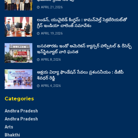
APRIL 21, 2026
లండన్, యునైటెడ్ కింగ్డమ్ : కామన్‌వెల్త్ సెక్రటేరియట్‌తో
గ్రీన్ ఇండియా చాలెంజ్ సమావేశం
APRIL 19, 2026
బసవతారకం ఇండో అమెరికన్ క్యాన్సర్ హాస్పిటల్ & రీసెర్చ్
ఇన్‌స్టిట్యూట్ వారి ఘనత
APRIL 8, 2026
అక్షయ విద్యా ఫౌండేషన్ సేవలు ప్రశంసనీయం : డీజీపీ
శివధర్ రెడ్డి
APRIL 4, 2026
Categories
Andhra Pradesh
Andhra Pradesh
Arts
Bhakthi