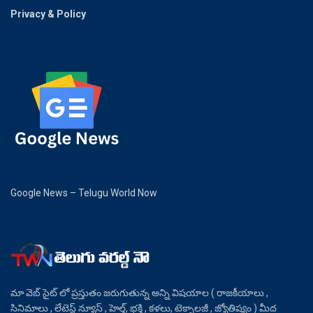
Privacy & Policy
Google News – Telugu World Now
మా వెబ్ సైట్ లో ప్రస్తుతం జరుగుతున్న అన్ని విషయాల ( రాజకీయాలు ,
సినిమాలు , లేటెస్ట్ న్యూస్ , హెల్త్, భక్తి , కళలు, టెక్నాలజీ , జ్యోతిష్యం ) మీద