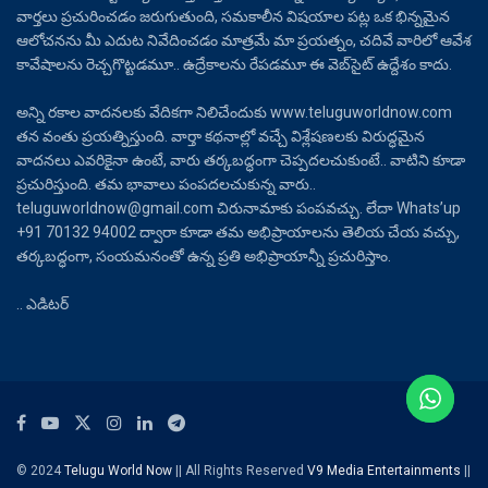
వార్తలు ప్రచురించడం జరుగుతుంది, సమకాలీన విషయాల పట్ల ఒక భిన్నమైన
ఆలోచనను మీ ఎదుట నివేదించడం మాత్రమే మా ప్రయత్నం, చదివే వారిలో ఆవేశ
కావేషాలను రెచ్చగొట్టడమూ.. ఉద్రేకాలను రేపడమూ ఈ వెబ్‌సైట్ ఉద్దేశం కాదు.
అన్ని రకాల వాదనలకు వేదికగా నిలిచేందుకు www.teluguworldnow.com
తన వంతు ప్రయత్నిస్తుంది. వార్తా కథనాల్లో వచ్చే విశ్లేషణలకు విరుద్ధమైన
వాదనలు ఎవరికైనా ఉంటే, వారు తర్కబద్ధంగా చెప్పదలచుకుంటే.. వాటిని కూడా
ప్రచురిస్తుంది. తమ భావాలు పంపదలచుకున్న వారు..
teluguworldnow@gmail.com చిరునామాకు పంపవచ్చు. లేదా Whats’up
+91 70132 94002 ద్వారా కూడా తమ అభిప్రాయాలను తెలియ చేయ వచ్చు,
తర్కబద్ధంగా, సంయమనంతో ఉన్న ప్రతి అభిప్రాయాన్నీ ప్రచురిస్తాం.
.. ఎడిటర్
© 2024
Telugu World Now
|| All Rights Reserved
V9 Media Entertainments
||