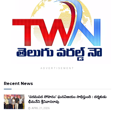
ADVERTISEMENT
Recent News
‘పరమపద సోపానం’ ఘనవిజయం సాధిస్తుంది : దర్శకుడు
భీమనేని శ్రీనివాసరావు
APRIL 21, 2026