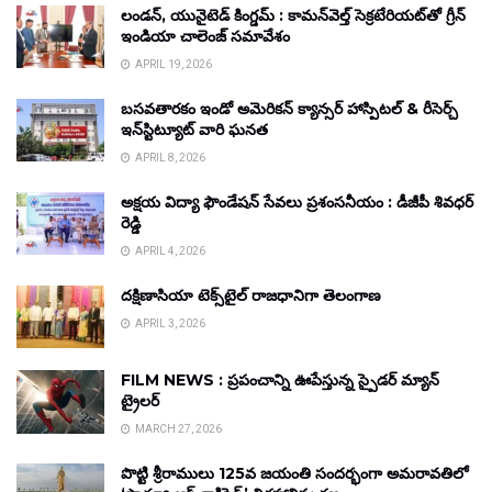
లండన్, యునైటెడ్ కింగ్డమ్ : కామన్‌వెల్త్ సెక్రటేరియట్‌తో గ్రీన్
ఇండియా చాలెంజ్ సమావేశం
APRIL 19, 2026
బసవతారకం ఇండో అమెరికన్ క్యాన్సర్ హాస్పిటల్ & రీసెర్చ్
ఇన్‌స్టిట్యూట్ వారి ఘనత
APRIL 8, 2026
అక్షయ విద్యా ఫౌండేషన్ సేవలు ప్రశంసనీయం : డీజీపీ శివధర్
రెడ్డి
APRIL 4, 2026
దక్షిణాసియా టెక్స్‌టైల్ రాజధానిగా తెలంగాణ
APRIL 3, 2026
FILM NEWS : ప్రపంచాన్ని ఊపేస్తున్న స్పైడర్ మ్యాన్
ట్రైలర్
MARCH 27, 2026
పొట్టి శ్రీరాములు 125వ జయంతి సందర్భంగా అమరావతిలో