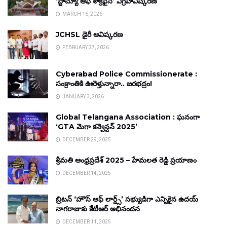
‘స్టాచ్యూ ఆఫ్ శాక్రిఫైస్’ విగ్రహావిష్కరణ
MARCH 16, 2026
JCHSL డైరీ ఆవిష్కరణ
FEBRUARY 27, 2026
Cyberabad Police Commissionerate :
సంక్రాంతికి ఊరెళ్తున్నారా.. జరభద్రం!
JANUARY 3, 2026
Global Telangana Association : ఘనంగా
‘GTA మెగా కన్వెన్షన్ 2025’
DECEMBER 29, 2025
శ్రీమతి ఆంధ్రప్రదేశ్ 2025 – హేమలత రెడ్డి ప్రయాణం
DECEMBER 14, 2025
బ్రిటన్ ‘హౌస్ ఆఫ్ లార్డ్స్’ సభ్యుడిగా ఎన్నికైన ఉదయ్
నాగరాజుకు కేటీఆర్ అభినందన
DECEMBER 11, 2025