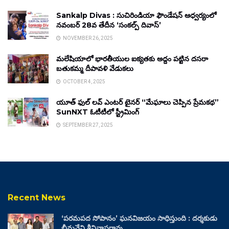
Sankalp Divas : సుచిరిండియా ఫౌండేషన్ ఆధ్వర్యంలో
నవంబర్ 28వ తేదీన ‘సంకల్ప్ దివాస్’
NOVEMBER 26, 2025
మలేషియాలో భారతీయుల ఐక్యతకు అద్దం పట్టిన దసరా
బతుకమ్మ దీపావళి వేడుకలు
OCTOBER 4, 2025
యూత్ ఫుల్ లవ్ ఎంటర్ టైనర్ “మేఘాలు చెప్పిన ప్రేమకథ”
SunNXT ఓటీటీలో స్ట్రీమింగ్
SEPTEMBER 27, 2025
Recent News
‘పరమపద సోపానం’ ఘనవిజయం సాధిస్తుంది : దర్శకుడు
భీమనేని శ్రీనివాసరావు