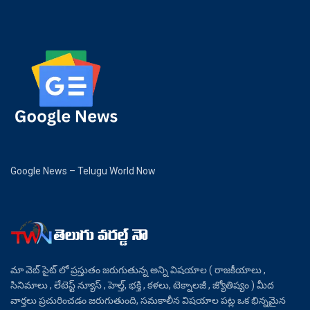
Google News – Telugu World Now
మా వెబ్ సైట్ లో ప్రస్తుతం జరుగుతున్న అన్ని విషయాల ( రాజకీయాలు ,
సినిమాలు , లేటెస్ట్ న్యూస్ , హెల్త్, భక్తి , కళలు, టెక్నాలజీ , జ్యోతిష్యం ) మీద
వార్తలు ప్రచురించడం జరుగుతుంది, సమకాలీన విషయాల పట్ల ఒక భిన్నమైన