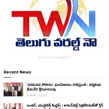
ADVERTISEMENT
Recent News
‘పరమపద సోపానం’ ఘనవిజయం సాధిస్తుంది : దర్శకుడు
భీమనేని శ్రీనివాసరావు
APRIL 21, 2026
లండన్, యునైటెడ్ కింగ్డమ్ : కామన్‌వెల్త్ సెక్రటేరియట్‌తో గ్రీన్