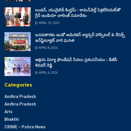
లండన్, యునైటెడ్ కింగ్డమ్ : కామన్‌వెల్త్ సెక్రటేరియట్‌తో
గ్రీన్ ఇండియా చాలెంజ్ సమావేశం
APRIL 19, 2026
బసవతారకం ఇండో అమెరికన్ క్యాన్సర్ హాస్పిటల్ & రీసెర్చ్
ఇన్‌స్టిట్యూట్ వారి ఘనత
APRIL 8, 2026
అక్షయ విద్యా ఫౌండేషన్ సేవలు ప్రశంసనీయం : డీజీపీ
శివధర్ రెడ్డి
APRIL 4, 2026
Categories
Andhra Pradesh
Andhra Pradesh
Arts
Bhakthi
CRIME – Police News