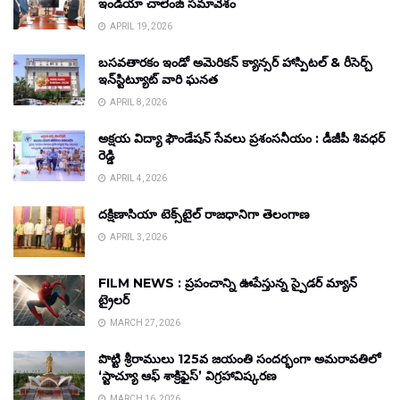
ఇండియా చాలెంజ్ సమావేశం
APRIL 19, 2026
బసవతారకం ఇండో అమెరికన్ క్యాన్సర్ హాస్పిటల్ & రీసెర్చ్
ఇన్‌స్టిట్యూట్ వారి ఘనత
APRIL 8, 2026
అక్షయ విద్యా ఫౌండేషన్ సేవలు ప్రశంసనీయం : డీజీపీ శివధర్
రెడ్డి
APRIL 4, 2026
దక్షిణాసియా టెక్స్‌టైల్ రాజధానిగా తెలంగాణ
APRIL 3, 2026
FILM NEWS : ప్రపంచాన్ని ఊపేస్తున్న స్పైడర్ మ్యాన్
ట్రైలర్
MARCH 27, 2026
పొట్టి శ్రీరాములు 125వ జయంతి సందర్భంగా అమరావతిలో
‘స్టాచ్యూ ఆఫ్ శాక్రిఫైస్’ విగ్రహావిష్కరణ
MARCH 16, 2026