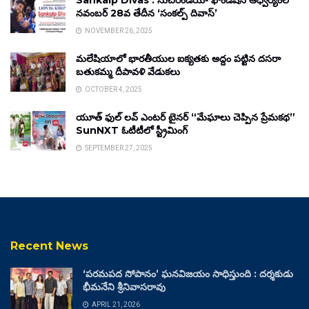
Sankalp Divas : సుచిరిండియా ఫౌండేషన్ ఆధ్వర్యంలో
నవంబర్ 28వ తేదీన ‘సంకల్ప్ దివాస్’
NOVEMBER 26, 2025
మలేషియాలో భారతీయుల ఐక్యతకు అద్దం పట్టిన దసరా
బతుకమ్మ దీపావళి వేడుకలు
OCTOBER 4, 2025
యూత్ ఫుల్ లవ్ ఎంటర్ టైనర్ “మేఘాలు చెప్పిన ప్రేమకథ”
SunNXT ఓటీటీలో స్ట్రీమింగ్
SEPTEMBER 27, 2025
Recent News
‘పరమపద సోపానం’ ఘనవిజయం సాధిస్తుంది : దర్శకుడు
భీమనేని శ్రీనివాసరావు
APRIL 21, 2026