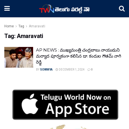
Home
Tag
Amaravati
Tag:
Amaravati
AP NEWS : ముఖ్యమంత్రి చంద్రబాబు నాయుడుని
మర్యాద పూర్వకంగా కలిసిన డా. కందుల గౌతమ్ నాగి
రెడ్డి
BY
SOWMYA
DECEMBER 1, 2024
0