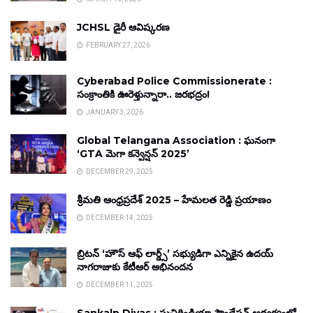
JCHSL డైరీ ఆవిష్కరణ
FEBRUARY 27, 2026
Cyberabad Police Commissionerate :
సంక్రాంతికి ఊరెళ్తున్నారా.. జరభద్రం!
JANUARY 3, 2026
Global Telangana Association : ఘనంగా
‘GTA మెగా కన్వెన్షన్ 2025’
DECEMBER 29, 2025
శ్రీమతి ఆంధ్రప్రదేశ్ 2025 – హేమలత రెడ్డి ప్రయాణం
DECEMBER 14, 2025
బ్రిటన్ ‘హౌస్ ఆఫ్ లార్డ్స్’ సభ్యుడిగా ఎన్నికైన ఉదయ్
నాగరాజుకు కేటీఆర్ అభినందన
DECEMBER 11, 2025