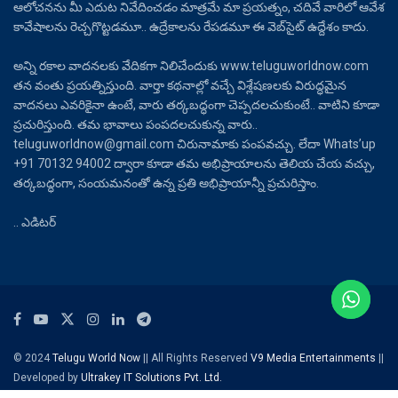
ఆలోచనను మీ ఎదుట నివేదించడం మాత్రమే మా ప్రయత్నం, చదివే వారిలో ఆవేశ
కావేషాలను రెచ్చగొట్టడమూ.. ఉద్రేకాలను రేపడమూ ఈ వెబ్‌సైట్ ఉద్దేశం కాదు.
అన్ని రకాల వాదనలకు వేదికగా నిలిచేందుకు www.teluguworldnow.com
తన వంతు ప్రయత్నిస్తుంది. వార్తా కథనాల్లో వచ్చే విశ్లేషణలకు విరుద్ధమైన
వాదనలు ఎవరికైనా ఉంటే, వారు తర్కబద్ధంగా చెప్పదలచుకుంటే.. వాటిని కూడా
ప్రచురిస్తుంది. తమ భావాలు పంపదలచుకున్న వారు..
teluguworldnow@gmail.com చిరునామాకు పంపవచ్చు. లేదా Whats’up
+91 70132 94002 ద్వారా కూడా తమ అభిప్రాయాలను తెలియ చేయ వచ్చు,
తర్కబద్ధంగా, సంయమనంతో ఉన్న ప్రతి అభిప్రాయాన్నీ ప్రచురిస్తాం.
.. ఎడిటర్
© 2024
Telugu World Now
|| All Rights Reserved
V9 Media Entertainments
||
Developed by
Ultrakey IT Solutions Pvt. Ltd.