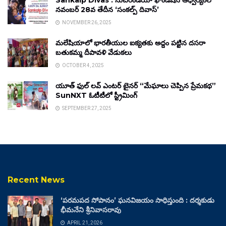
Sankalp Divas : సుచిరిండియా ఫౌండేషన్ ఆధ్వర్యంలో
నవంబర్ 28వ తేదీన ‘సంకల్ప్ దివాస్’
NOVEMBER 26, 2025
మలేషియాలో భారతీయుల ఐక్యతకు అద్దం పట్టిన దసరా
బతుకమ్మ దీపావళి వేడుకలు
OCTOBER 4, 2025
యూత్ ఫుల్ లవ్ ఎంటర్ టైనర్ “మేఘాలు చెప్పిన ప్రేమకథ”
SunNXT ఓటీటీలో స్ట్రీమింగ్
SEPTEMBER 27, 2025
Recent News
‘పరమపద సోపానం’ ఘనవిజయం సాధిస్తుంది : దర్శకుడు
భీమనేని శ్రీనివాసరావు
APRIL 21, 2026