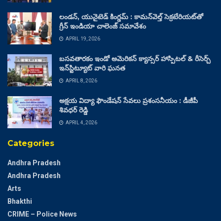
లండన్, యునైటెడ్ కింగ్డమ్ : కామన్‌వెల్త్ సెక్రటేరియట్‌తో
గ్రీన్ ఇండియా చాలెంజ్ సమావేశం
APRIL 19, 2026
బసవతారకం ఇండో అమెరికన్ క్యాన్సర్ హాస్పిటల్ & రీసెర్చ్
ఇన్‌స్టిట్యూట్ వారి ఘనత
APRIL 8, 2026
అక్షయ విద్యా ఫౌండేషన్ సేవలు ప్రశంసనీయం : డీజీపీ
శివధర్ రెడ్డి
APRIL 4, 2026
Categories
Andhra Pradesh
Andhra Pradesh
Arts
Bhakthi
CRIME – Police News