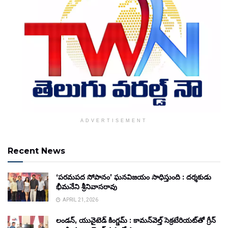
ADVERTISEMENT
Recent News
‘పరమపద సోపానం’ ఘనవిజయం సాధిస్తుంది : దర్శకుడు
భీమనేని శ్రీనివాసరావు
APRIL 21, 2026
లండన్, యునైటెడ్ కింగ్డమ్ : కామన్‌వెల్త్ సెక్రటేరియట్‌తో గ్రీన్