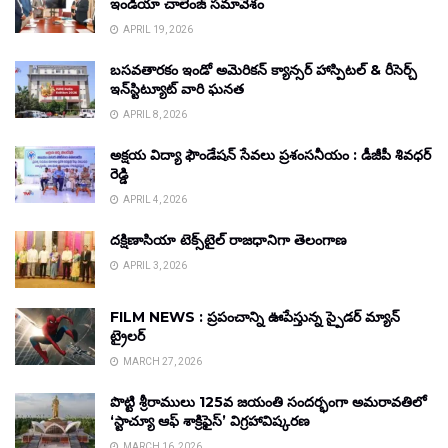
ఇండియా చాలెంజ్ సమావేశం
APRIL 19, 2026
బసవతారకం ఇండో అమెరికన్ క్యాన్సర్ హాస్పిటల్ & రీసెర్చ్
ఇన్‌స్టిట్యూట్ వారి ఘనత
APRIL 8, 2026
అక్షయ విద్యా ఫౌండేషన్ సేవలు ప్రశంసనీయం : డీజీపీ శివధర్
రెడ్డి
APRIL 4, 2026
దక్షిణాసియా టెక్స్‌టైల్ రాజధానిగా తెలంగాణ
APRIL 3, 2026
FILM NEWS : ప్రపంచాన్ని ఊపేస్తున్న స్పైడర్ మ్యాన్
ట్రైలర్
MARCH 27, 2026
పొట్టి శ్రీరాములు 125వ జయంతి సందర్భంగా అమరావతిలో
‘స్టాచ్యూ ఆఫ్ శాక్రిఫైస్’ విగ్రహావిష్కరణ
MARCH 16, 2026