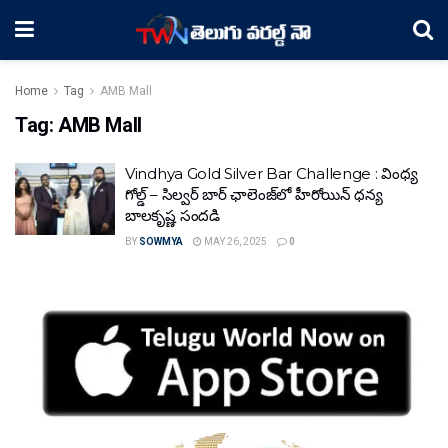
Home
Tag
AMB Mall
Tag:
AMB Mall
Vindhya Gold Silver Bar Challenge : వింధ్య
గోల్డ్ – సిల్వర్ బార్ ఛాలెంజ్‌లో హీరోయిన్ ధ‌న్య
బాల‌కృష్ణ‌ సందడి
BY
SOWMYA
MAY 26, 2025
0