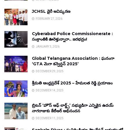
JCHSL డైరీ ఆవిష్కరణ
FEBRUARY 27, 2026
Cyberabad Police Commissionerate :
సంక్రాంతికి ఊరెళ్తున్నారా.. జరభద్రం!
JANUARY 3, 2026
Global Telangana Association : ఘనంగా
‘GTA మెగా కన్వెన్షన్ 2025’
DECEMBER 29, 2025
శ్రీమతి ఆంధ్రప్రదేశ్ 2025 – హేమలత రెడ్డి ప్రయాణం
DECEMBER 14, 2025
బ్రిటన్ ‘హౌస్ ఆఫ్ లార్డ్స్’ సభ్యుడిగా ఎన్నికైన ఉదయ్
నాగరాజుకు కేటీఆర్ అభినందన
DECEMBER 11, 2025