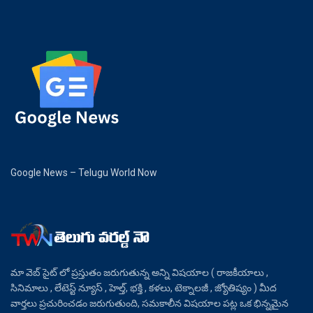
Google News – Telugu World Now
మా వెబ్ సైట్ లో ప్రస్తుతం జరుగుతున్న అన్ని విషయాల ( రాజకీయాలు ,
సినిమాలు , లేటెస్ట్ న్యూస్ , హెల్త్, భక్తి , కళలు, టెక్నాలజీ , జ్యోతిష్యం ) మీద
వార్తలు ప్రచురించడం జరుగుతుంది, సమకాలీన విషయాల పట్ల ఒక భిన్నమైన