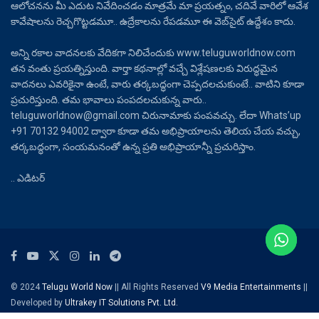
ఆలోచనను మీ ఎదుట నివేదించడం మాత్రమే మా ప్రయత్నం, చదివే వారిలో ఆవేశ
కావేషాలను రెచ్చగొట్టడమూ.. ఉద్రేకాలను రేపడమూ ఈ వెబ్‌సైట్ ఉద్దేశం కాదు.
అన్ని రకాల వాదనలకు వేదికగా నిలిచేందుకు www.teluguworldnow.com
తన వంతు ప్రయత్నిస్తుంది. వార్తా కథనాల్లో వచ్చే విశ్లేషణలకు విరుద్ధమైన
వాదనలు ఎవరికైనా ఉంటే, వారు తర్కబద్ధంగా చెప్పదలచుకుంటే.. వాటిని కూడా
ప్రచురిస్తుంది. తమ భావాలు పంపదలచుకున్న వారు..
teluguworldnow@gmail.com చిరునామాకు పంపవచ్చు. లేదా Whats’up
+91 70132 94002 ద్వారా కూడా తమ అభిప్రాయాలను తెలియ చేయ వచ్చు,
తర్కబద్ధంగా, సంయమనంతో ఉన్న ప్రతి అభిప్రాయాన్నీ ప్రచురిస్తాం.
.. ఎడిటర్
© 2024
Telugu World Now
|| All Rights Reserved
V9 Media Entertainments
||
Developed by
Ultrakey IT Solutions Pvt. Ltd.