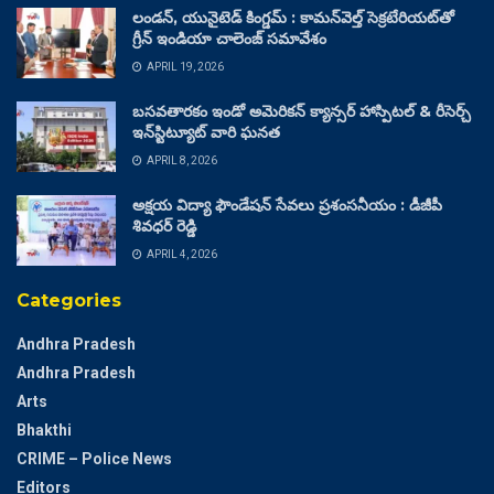
లండన్, యునైటెడ్ కింగ్డమ్ : కామన్‌వెల్త్ సెక్రటేరియట్‌తో
గ్రీన్ ఇండియా చాలెంజ్ సమావేశం
APRIL 19, 2026
బసవతారకం ఇండో అమెరికన్ క్యాన్సర్ హాస్పిటల్ & రీసెర్చ్
ఇన్‌స్టిట్యూట్ వారి ఘనత
APRIL 8, 2026
అక్షయ విద్యా ఫౌండేషన్ సేవలు ప్రశంసనీయం : డీజీపీ
శివధర్ రెడ్డి
APRIL 4, 2026
Categories
Andhra Pradesh
Andhra Pradesh
Arts
Bhakthi
CRIME – Police News
Editors