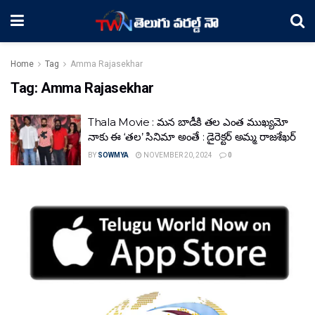
Home
Tag
Amma Rajasekhar
Tag:
Amma Rajasekhar
Thala Movie : మన బాడీకి తల ఎంత ముఖ్యమో
నాకు ఈ ‘తల’ సినిమా అంతే : డైరెక్టర్ అమ్మ రాజశేఖర్
BY
SOWMYA
NOVEMBER 20, 2024
0