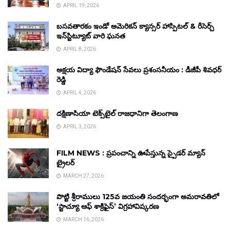
APRIL 19, 2026
బసవతారకం ఇండో అమెరికన్ క్యాన్సర్ హాస్పిటల్ & రీసెర్చ్
ఇన్‌స్టిట్యూట్ వారి ఘనత
APRIL 8, 2026
అక్షయ విద్యా ఫౌండేషన్ సేవలు ప్రశంసనీయం : డీజీపీ శివధర్
రెడ్డి
APRIL 4, 2026
దక్షిణాసియా టెక్స్‌టైల్ రాజధానిగా తెలంగాణ
APRIL 3, 2026
FILM NEWS : ప్రపంచాన్ని ఊపేస్తున్న స్పైడర్ మ్యాన్
ట్రైలర్
MARCH 27, 2026
పొట్టి శ్రీరాములు 125వ జయంతి సందర్భంగా అమరావతిలో
‘స్టాచ్యూ ఆఫ్ శాక్రిఫైస్’ విగ్రహావిష్కరణ
MARCH 16, 2026