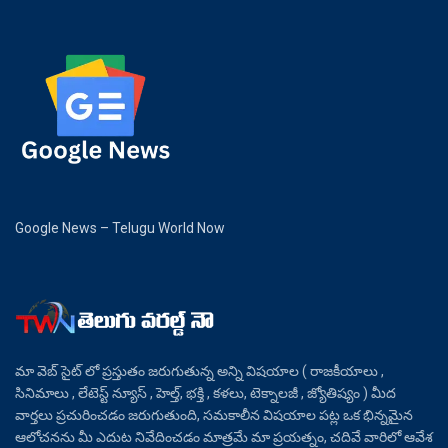
Google News – Telugu World Now
మా వెబ్ సైట్ లో ప్రస్తుతం జరుగుతున్న అన్ని విషయాల ( రాజకీయాలు ,
సినిమాలు , లేటెస్ట్ న్యూస్ , హెల్త్, భక్తి , కళలు, టెక్నాలజీ , జ్యోతిష్యం ) మీద
వార్తలు ప్రచురించడం జరుగుతుంది, సమకాలీన విషయాల పట్ల ఒక భిన్నమైన
ఆలోచనను మీ ఎదుట నివేదించడం మాత్రమే మా ప్రయత్నం, చదివే వారిలో ఆవేశ