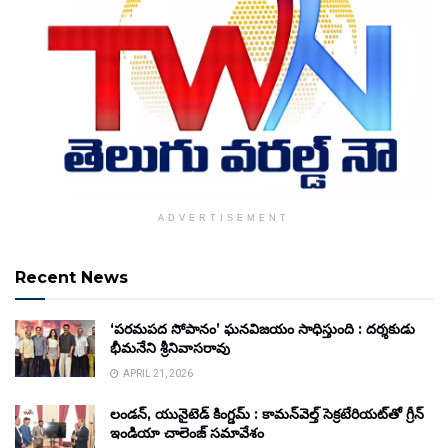
ADVERTISEMENT
Recent News
‘పరమపద సోపానం’ ఘనవిజయం సాధిస్తుంది : దర్శకుడు
భీమనేని శ్రీనివాసరావు
APRIL 21, 2026
లండన్, యునైటెడ్ కింగ్డమ్ : కామన్‌వెల్త్ సెక్రటేరియట్‌తో గ్రీన్
ఇండియా చాలెంజ్ సమావేశం