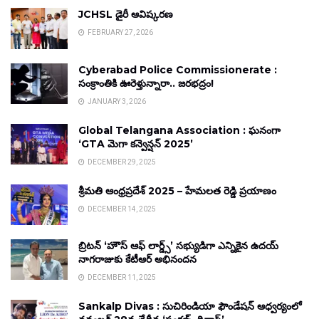
JCHSL డైరీ ఆవిష్కరణ
FEBRUARY 27, 2026
Cyberabad Police Commissionerate :
సంక్రాంతికి ఊరెళ్తున్నారా.. జరభద్రం!
JANUARY 3, 2026
Global Telangana Association : ఘనంగా
‘GTA మెగా కన్వెన్షన్ 2025’
DECEMBER 29, 2025
శ్రీమతి ఆంధ్రప్రదేశ్ 2025 – హేమలత రెడ్డి ప్రయాణం
DECEMBER 14, 2025
బ్రిటన్ ‘హౌస్ ఆఫ్ లార్డ్స్’ సభ్యుడిగా ఎన్నికైన ఉదయ్
నాగరాజుకు కేటీఆర్ అభినందన
DECEMBER 11, 2025
Sankalp Divas : సుచిరిండియా ఫౌండేషన్ ఆధ్వర్యంలో