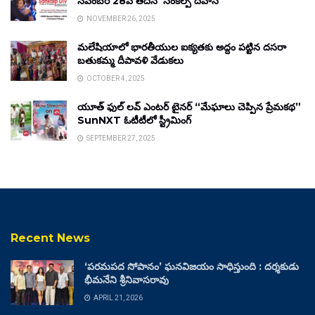
నవంబర్ 28వ తేదీన ‘సంకల్ప్ దివాస్’
NOVEMBER 26, 2025
మలేషియాలో భారతీయుల ఐక్యతకు అద్దం పట్టిన దసరా
బతుకమ్మ దీపావళి వేడుకలు
OCTOBER 4, 2025
యూత్ ఫుల్ లవ్ ఎంటర్ టైనర్ “మేఘాలు చెప్పిన ప్రేమకథ”
SunNXT ఓటీటీలో స్ట్రీమింగ్
SEPTEMBER 27, 2025
Recent News
‘పరమపద సోపానం’ ఘనవిజయం సాధిస్తుంది : దర్శకుడు
భీమనేని శ్రీనివాసరావు
APRIL 21, 2026