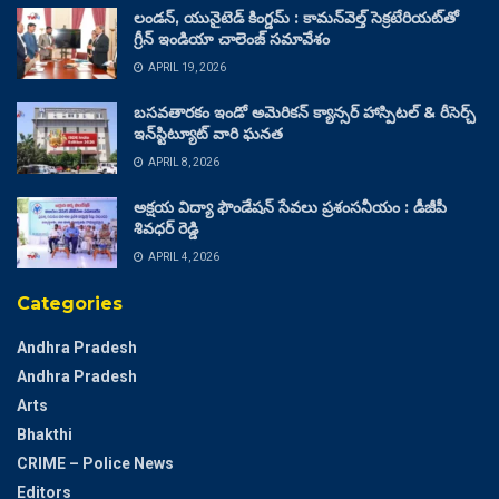
లండన్, యునైటెడ్ కింగ్డమ్ : కామన్‌వెల్త్ సెక్రటేరియట్‌తో
గ్రీన్ ఇండియా చాలెంజ్ సమావేశం
APRIL 19, 2026
బసవతారకం ఇండో అమెరికన్ క్యాన్సర్ హాస్పిటల్ & రీసెర్చ్
ఇన్‌స్టిట్యూట్ వారి ఘనత
APRIL 8, 2026
అక్షయ విద్యా ఫౌండేషన్ సేవలు ప్రశంసనీయం : డీజీపీ
శివధర్ రెడ్డి
APRIL 4, 2026
Categories
Andhra Pradesh
Andhra Pradesh
Arts
Bhakthi
CRIME – Police News
Editors