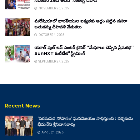
నవంబర్ 28వ తేదీన ‘సంకల్ప్ దివాస్’
NOVEMBER 26, 2025
మలేషియాలో భారతీయుల ఐక్యతకు అద్దం పట్టిన దసరా
బతుకమ్మ దీపావళి వేడుకలు
OCTOBER 4, 2025
యూత్ ఫుల్ లవ్ ఎంటర్ టైనర్ “మేఘాలు చెప్పిన ప్రేమకథ”
SunNXT ఓటీటీలో స్ట్రీమింగ్
SEPTEMBER 27, 2025
Recent News
‘పరమపద సోపానం’ ఘనవిజయం సాధిస్తుంది : దర్శకుడు
భీమనేని శ్రీనివాసరావు
APRIL 21, 2026