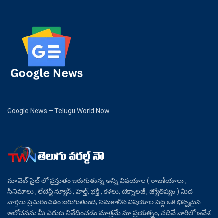
Google News – Telugu World Now
మా వెబ్ సైట్ లో ప్రస్తుతం జరుగుతున్న అన్ని విషయాల ( రాజకీయాలు ,
సినిమాలు , లేటెస్ట్ న్యూస్ , హెల్త్, భక్తి , కళలు, టెక్నాలజీ , జ్యోతిష్యం ) మీద
వార్తలు ప్రచురించడం జరుగుతుంది, సమకాలీన విషయాల పట్ల ఒక భిన్నమైన
ఆలోచనను మీ ఎదుట నివేదించడం మాత్రమే మా ప్రయత్నం, చదివే వారిలో ఆవేశ