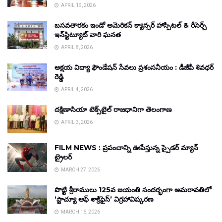
APRIL 19, 2026
బసవతారకం ఇండో అమెరికన్ క్యాన్సర్ హాస్పిటల్ & రీసెర్చ్
ఇన్‌స్టిట్యూట్ వారి ఘనత
APRIL 8, 2026
అక్షయ విద్యా ఫౌండేషన్ సేవలు ప్రశంసనీయం : డీజీపీ శివధర్
రెడ్డి
APRIL 4, 2026
దక్షిణాసియా టెక్స్‌టైల్ రాజధానిగా తెలంగాణ
APRIL 3, 2026
FILM NEWS : ప్రపంచాన్ని ఊపేస్తున్న స్పైడర్ మ్యాన్
ట్రైలర్
MARCH 27, 2026
పొట్టి శ్రీరాములు 125వ జయంతి సందర్భంగా అమరావతిలో
‘స్టాచ్యూ ఆఫ్ శాక్రిఫైస్’ విగ్రహావిష్కరణ
MARCH 16, 2026