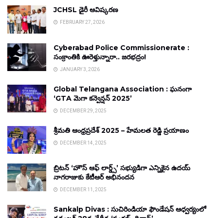
JCHSL డైరీ ఆవిష్కరణ
FEBRUARY 27, 2026
Cyberabad Police Commissionerate :
సంక్రాంతికి ఊరెళ్తున్నారా.. జరభద్రం!
JANUARY 3, 2026
Global Telangana Association : ఘనంగా
‘GTA మెగా కన్వెన్షన్ 2025’
DECEMBER 29, 2025
శ్రీమతి ఆంధ్రప్రదేశ్ 2025 – హేమలత రెడ్డి ప్రయాణం
DECEMBER 14, 2025
బ్రిటన్ ‘హౌస్ ఆఫ్ లార్డ్స్’ సభ్యుడిగా ఎన్నికైన ఉదయ్
నాగరాజుకు కేటీఆర్ అభినందన
DECEMBER 11, 2025
Sankalp Divas : సుచిరిండియా ఫౌండేషన్ ఆధ్వర్యంలో