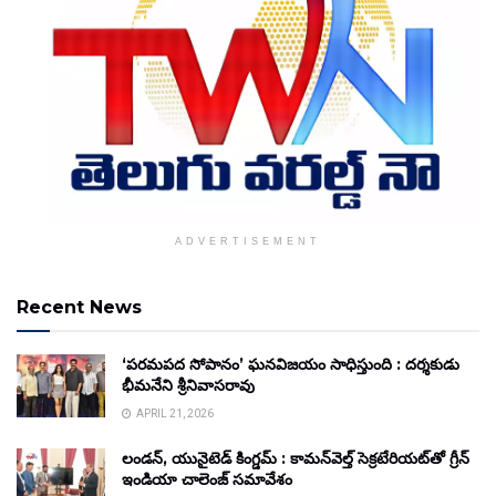
ADVERTISEMENT
Recent News
‘పరమపద సోపానం’ ఘనవిజయం సాధిస్తుంది : దర్శకుడు
భీమనేని శ్రీనివాసరావు
APRIL 21, 2026
లండన్, యునైటెడ్ కింగ్డమ్ : కామన్‌వెల్త్ సెక్రటేరియట్‌తో గ్రీన్
ఇండియా చాలెంజ్ సమావేశం