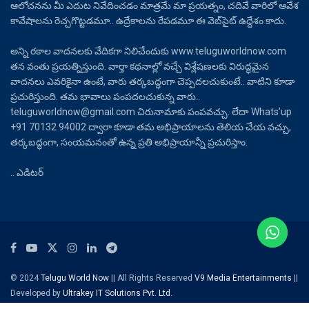
ఆలోచనను మీ ఎదుట నివేదించడం మాత్రమే మా ప్రయత్నం, చదివే వారిలో ఆవేశ
కావేషాలను రెచ్చగొట్టడమూ.. ఉద్రేకాలను రేపడమూ ఈ వెబ్‌సైట్ ఉద్దేశం కాదు.
అన్ని రకాల వాదనలకు వేదికగా నిలిచేందుకు www.teluguworldnow.com
తన వంతు ప్రయత్నిస్తుంది. వార్తా కథనాల్లో వచ్చే విశ్లేషణలకు విరుద్ధమైన
వాదనలు ఎవరికైనా ఉంటే, వారు తర్కబద్ధంగా చెప్పదలచుకుంటే.. వాటిని కూడా
ప్రచురిస్తుంది. తమ భావాలు పంపదలచుకున్న వారు..
teluguworldnow@gmail.com చిరునామాకు పంపవచ్చు. లేదా Whats’up
+91 70132 94002 ద్వారా కూడా తమ అభిప్రాయాలను తెలియ చేయ వచ్చు,
తర్కబద్ధంగా, సంయమనంతో ఉన్న ప్రతి అభిప్రాయాన్నీ ప్రచురిస్తాం.
.. ఎడిటర్
© 2024
Telugu World Now
|| All Rights Reserved
V9 Media Entertainments
||
Developed by
Ultrakey IT Solutions Pvt. Ltd.