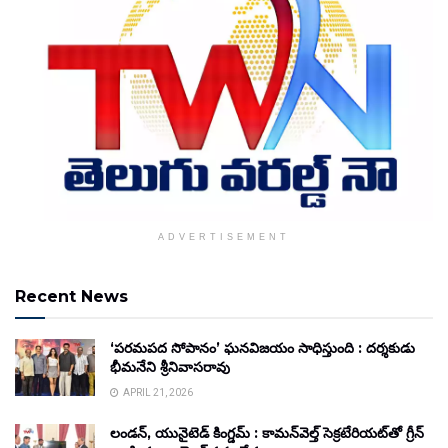
ADVERTISEMENT
Recent News
‘పరమపద సోపానం’ ఘనవిజయం సాధిస్తుంది : దర్శకుడు
భీమనేని శ్రీనివాసరావు
APRIL 21, 2026
లండన్, యునైటెడ్ కింగ్డమ్ : కామన్‌వెల్త్ సెక్రటేరియట్‌తో గ్రీన్