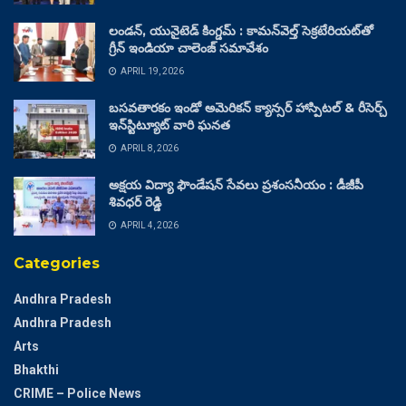
లండన్, యునైటెడ్ కింగ్డమ్ : కామన్‌వెల్త్ సెక్రటేరియట్‌తో
గ్రీన్ ఇండియా చాలెంజ్ సమావేశం
APRIL 19, 2026
బసవతారకం ఇండో అమెరికన్ క్యాన్సర్ హాస్పిటల్ & రీసెర్చ్
ఇన్‌స్టిట్యూట్ వారి ఘనత
APRIL 8, 2026
అక్షయ విద్యా ఫౌండేషన్ సేవలు ప్రశంసనీయం : డీజీపీ
శివధర్ రెడ్డి
APRIL 4, 2026
Categories
Andhra Pradesh
Andhra Pradesh
Arts
Bhakthi
CRIME – Police News