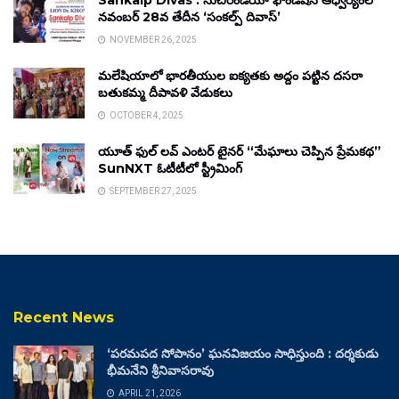
Sankalp Divas : సుచిరిండియా ఫౌండేషన్ ఆధ్వర్యంలో
నవంబర్ 28వ తేదీన ‘సంకల్ప్ దివాస్’
NOVEMBER 26, 2025
మలేషియాలో భారతీయుల ఐక్యతకు అద్దం పట్టిన దసరా
బతుకమ్మ దీపావళి వేడుకలు
OCTOBER 4, 2025
యూత్ ఫుల్ లవ్ ఎంటర్ టైనర్ “మేఘాలు చెప్పిన ప్రేమకథ”
SunNXT ఓటీటీలో స్ట్రీమింగ్
SEPTEMBER 27, 2025
Recent News
‘పరమపద సోపానం’ ఘనవిజయం సాధిస్తుంది : దర్శకుడు
భీమనేని శ్రీనివాసరావు
APRIL 21, 2026