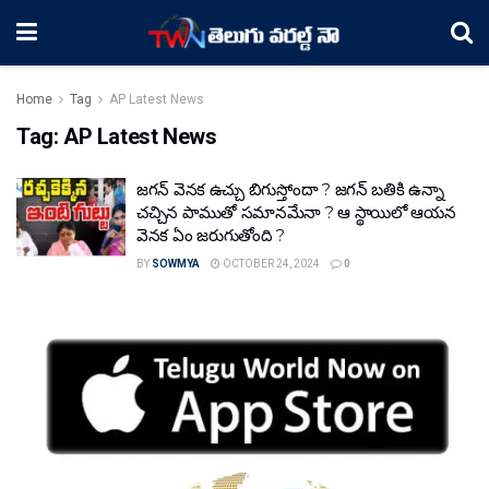
Home
Tag
AP Latest News
Tag:
AP Latest News
జ‌గ‌న్ వెన‌క ఉచ్చు బిగుస్తోందా ? జ‌గ‌న్ బ‌తికి ఉన్నా
చ‌చ్చిన పాముతో స‌మాన‌మేనా ? ఆ స్థాయిలో ఆయ‌న
వెన‌క‌ ఏం జ‌రుగుతోంది ?
BY
SOWMYA
OCTOBER 24, 2024
0