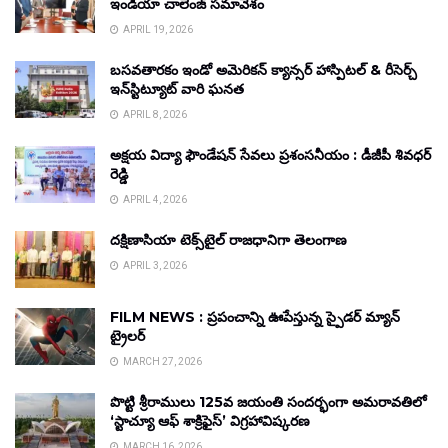
ఇండియా చాలెంజ్ సమావేశం
APRIL 19, 2026
బసవతారకం ఇండో అమెరికన్ క్యాన్సర్ హాస్పిటల్ & రీసెర్చ్
ఇన్‌స్టిట్యూట్ వారి ఘనత
APRIL 8, 2026
అక్షయ విద్యా ఫౌండేషన్ సేవలు ప్రశంసనీయం : డీజీపీ శివధర్
రెడ్డి
APRIL 4, 2026
దక్షిణాసియా టెక్స్‌టైల్ రాజధానిగా తెలంగాణ
APRIL 3, 2026
FILM NEWS : ప్రపంచాన్ని ఊపేస్తున్న స్పైడర్ మ్యాన్
ట్రైలర్
MARCH 27, 2026
పొట్టి శ్రీరాములు 125వ జయంతి సందర్భంగా అమరావతిలో
‘స్టాచ్యూ ఆఫ్ శాక్రిఫైస్’ విగ్రహావిష్కరణ
MARCH 16, 2026