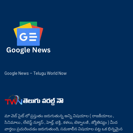
Google News – Telugu World Now
మా వెబ్ సైట్ లో ప్రస్తుతం జరుగుతున్న అన్ని విషయాల ( రాజకీయాలు ,
సినిమాలు , లేటెస్ట్ న్యూస్ , హెల్త్, భక్తి , కళలు, టెక్నాలజీ , జ్యోతిష్యం ) మీద
వార్తలు ప్రచురించడం జరుగుతుంది, సమకాలీన విషయాల పట్ల ఒక భిన్నమైన