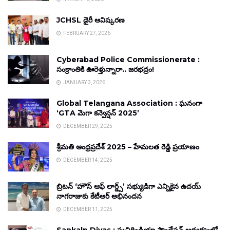
JCHSL డైరీ ఆవిష్కరణ
FEBRUARY 27, 2026
Cyberabad Police Commissionerate :
సంక్రాంతికి ఊరెళ్తున్నారా.. జరభద్రం!
JANUARY 3, 2026
Global Telangana Association : ఘనంగా
‘GTA మెగా కన్వెన్షన్ 2025’
DECEMBER 29, 2025
శ్రీమతి ఆంధ్రప్రదేశ్ 2025 – హేమలత రెడ్డి ప్రయాణం
DECEMBER 14, 2025
బ్రిటన్ ‘హౌస్ ఆఫ్ లార్డ్స్’ సభ్యుడిగా ఎన్నికైన ఉదయ్
నాగరాజుకు కేటీఆర్ అభినందన
DECEMBER 11, 2025