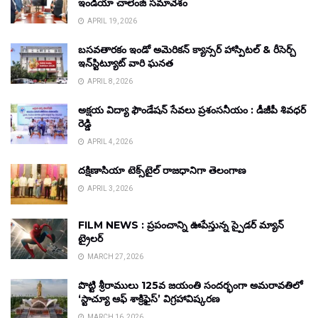
ఇండియా చాలెంజ్ సమావేశం
APRIL 19, 2026
బసవతారకం ఇండో అమెరికన్ క్యాన్సర్ హాస్పిటల్ & రీసెర్చ్
ఇన్‌స్టిట్యూట్ వారి ఘనత
APRIL 8, 2026
అక్షయ విద్యా ఫౌండేషన్ సేవలు ప్రశంసనీయం : డీజీపీ శివధర్
రెడ్డి
APRIL 4, 2026
దక్షిణాసియా టెక్స్‌టైల్ రాజధానిగా తెలంగాణ
APRIL 3, 2026
FILM NEWS : ప్రపంచాన్ని ఊపేస్తున్న స్పైడర్ మ్యాన్
ట్రైలర్
MARCH 27, 2026
పొట్టి శ్రీరాములు 125వ జయంతి సందర్భంగా అమరావతిలో
‘స్టాచ్యూ ఆఫ్ శాక్రిఫైస్’ విగ్రహావిష్కరణ
MARCH 16, 2026