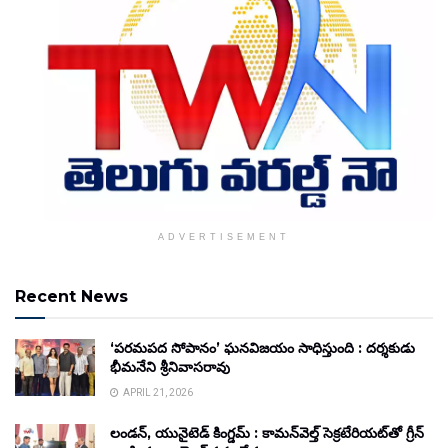
ADVERTISEMENT
Recent News
‘పరమపద సోపానం’ ఘనవిజయం సాధిస్తుంది : దర్శకుడు
భీమనేని శ్రీనివాసరావు
APRIL 21, 2026
లండన్, యునైటెడ్ కింగ్డమ్ : కామన్‌వెల్త్ సెక్రటేరియట్‌తో గ్రీన్