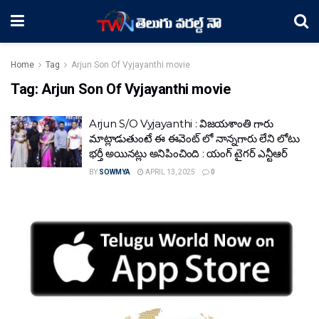
Home
Tag
Arjun Son Of Vyjayanthi movie
Tag:
Arjun Son Of Vyjayanthi movie
Arjun S/O Vyjayanthi : విజయశాంతి గారు
మాట్లాడుతుంటే ఈ ఈవెంట్ లో నాన్నగారు లేని లోటు
భర్తీ అయినట్లు అనిపించింది : యంగ్ టైగర్ ఎన్టీఆర్
BY
SOWMYA
APRIL 13, 2025
0