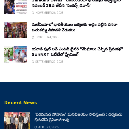
Sankalp Divas : సుచిరిండియా ఫౌండేషన్ ఆధ్వర్యంలో
నవంబర్ 28వ తేదీన ‘సంకల్ప్ దివాస్’
NOVEMBER 26, 2025
మలేషియాలో భారతీయుల ఐక్యతకు అద్దం పట్టిన దసరా
బతుకమ్మ దీపావళి వేడుకలు
OCTOBER 4, 2025
యూత్ ఫుల్ లవ్ ఎంటర్ టైనర్ “మేఘాలు చెప్పిన ప్రేమకథ”
SunNXT ఓటీటీలో స్ట్రీమింగ్
SEPTEMBER 27, 2025
Recent News
‘పరమపద సోపానం’ ఘనవిజయం సాధిస్తుంది : దర్శకుడు
భీమనేని శ్రీనివాసరావు
APRIL 21, 2026