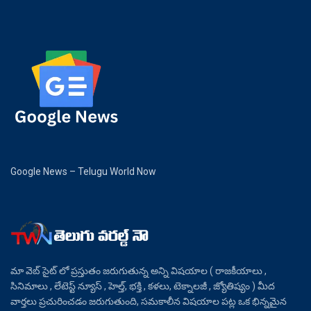
Google News – Telugu World Now
మా వెబ్ సైట్ లో ప్రస్తుతం జరుగుతున్న అన్ని విషయాల ( రాజకీయాలు ,
సినిమాలు , లేటెస్ట్ న్యూస్ , హెల్త్, భక్తి , కళలు, టెక్నాలజీ , జ్యోతిష్యం ) మీద
వార్తలు ప్రచురించడం జరుగుతుంది, సమకాలీన విషయాల పట్ల ఒక భిన్నమైన