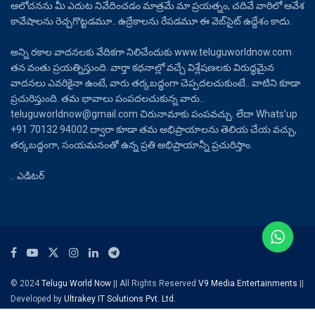
ఆలోచనను మీ ఎదుట నివేదించడం మాత్రమే మా ప్రయత్నం, చదివే వారిలో ఆవేశ
కావేషాలను రెచ్చగొట్టడమూ.. ఉద్రేకాలను రేపడమూ ఈ వెబ్‌సైట్ ఉద్దేశం కాదు.
అన్ని రకాల వాదనలకు వేదికగా నిలిచేందుకు www.teluguworldnow.com
తన వంతు ప్రయత్నిస్తుంది. వార్తా కథనాల్లో వచ్చే విశ్లేషణలకు విరుద్ధమైన
వాదనలు ఎవరికైనా ఉంటే, వారు తర్కబద్ధంగా చెప్పదలచుకుంటే.. వాటిని కూడా
ప్రచురిస్తుంది. తమ భావాలు పంపదలచుకున్న వారు..
teluguworldnow@gmail.com చిరునామాకు పంపవచ్చు. లేదా Whats’up
+91 70132 94002 ద్వారా కూడా తమ అభిప్రాయాలను తెలియ చేయ వచ్చు,
తర్కబద్ధంగా, సంయమనంతో ఉన్న ప్రతి అభిప్రాయాన్నీ ప్రచురిస్తాం.
.. ఎడిటర్
© 2024
Telugu World Now
|| All Rights Reserved
V9 Media Entertainments
||
Developed by
Ultrakey IT Solutions Pvt. Ltd.