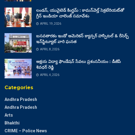
లండన్, యునైటెడ్ కింగ్డమ్ : కామన్‌వెల్త్ సెక్రటేరియట్‌తో
గ్రీన్ ఇండియా చాలెంజ్ సమావేశం
APRIL 19, 2026
బసవతారకం ఇండో అమెరికన్ క్యాన్సర్ హాస్పిటల్ & రీసెర్చ్
ఇన్‌స్టిట్యూట్ వారి ఘనత
APRIL 8, 2026
అక్షయ విద్యా ఫౌండేషన్ సేవలు ప్రశంసనీయం : డీజీపీ
శివధర్ రెడ్డి
APRIL 4, 2026
Categories
Andhra Pradesh
Andhra Pradesh
Arts
Bhakthi
CRIME – Police News