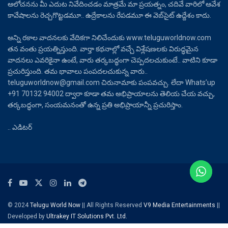
ఆలోచనను మీ ఎదుట నివేదించడం మాత్రమే మా ప్రయత్నం, చదివే వారిలో ఆవేశ
కావేషాలను రెచ్చగొట్టడమూ.. ఉద్రేకాలను రేపడమూ ఈ వెబ్‌సైట్ ఉద్దేశం కాదు.
అన్ని రకాల వాదనలకు వేదికగా నిలిచేందుకు www.teluguworldnow.com
తన వంతు ప్రయత్నిస్తుంది. వార్తా కథనాల్లో వచ్చే విశ్లేషణలకు విరుద్ధమైన
వాదనలు ఎవరికైనా ఉంటే, వారు తర్కబద్ధంగా చెప్పదలచుకుంటే.. వాటిని కూడా
ప్రచురిస్తుంది. తమ భావాలు పంపదలచుకున్న వారు..
teluguworldnow@gmail.com చిరునామాకు పంపవచ్చు. లేదా Whats’up
+91 70132 94002 ద్వారా కూడా తమ అభిప్రాయాలను తెలియ చేయ వచ్చు,
తర్కబద్ధంగా, సంయమనంతో ఉన్న ప్రతి అభిప్రాయాన్నీ ప్రచురిస్తాం.
.. ఎడిటర్
© 2024
Telugu World Now
|| All Rights Reserved
V9 Media Entertainments
||
Developed by
Ultrakey IT Solutions Pvt. Ltd.