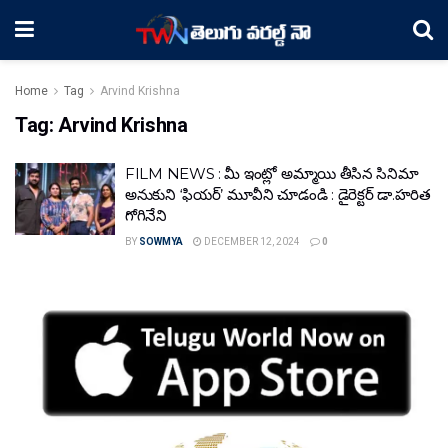
Home
Tag
Arvind Krishna
Tag:
Arvind Krishna
FILM NEWS : మీ ఇంట్లో అమ్మాయి తీసిన సినిమా
అనుకుని ‘ఫియర్’ మూవీని చూడండి : డైరెక్టర్ డా.హరిత
గోగినేని
BY
SOWMYA
DECEMBER 12, 2024
0