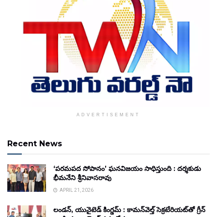
ADVERTISEMENT
Recent News
‘పరమపద సోపానం’ ఘనవిజయం సాధిస్తుంది : దర్శకుడు
భీమనేని శ్రీనివాసరావు
APRIL 21, 2026
లండన్, యునైటెడ్ కింగ్డమ్ : కామన్‌వెల్త్ సెక్రటేరియట్‌తో గ్రీన్