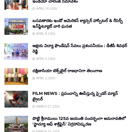
ఇండియా చాలెంజ్ సమావేశం
APRIL 19, 2026
బసవతారకం ఇండో అమెరికన్ క్యాన్సర్ హాస్పిటల్ & రీసెర్చ్
ఇన్‌స్టిట్యూట్ వారి ఘనత
APRIL 8, 2026
అక్షయ విద్యా ఫౌండేషన్ సేవలు ప్రశంసనీయం : డీజీపీ శివధర్
రెడ్డి
APRIL 4, 2026
దక్షిణాసియా టెక్స్‌టైల్ రాజధానిగా తెలంగాణ
APRIL 3, 2026
FILM NEWS : ప్రపంచాన్ని ఊపేస్తున్న స్పైడర్ మ్యాన్
ట్రైలర్
MARCH 27, 2026
పొట్టి శ్రీరాములు 125వ జయంతి సందర్భంగా అమరావతిలో
‘స్టాచ్యూ ఆఫ్ శాక్రిఫైస్’ విగ్రహావిష్కరణ
MARCH 16, 2026