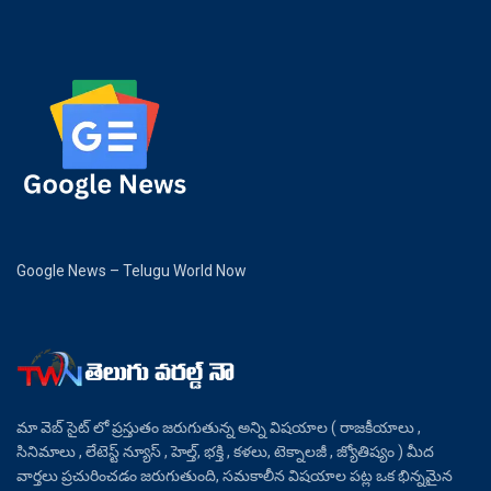
Google News – Telugu World Now
మా వెబ్ సైట్ లో ప్రస్తుతం జరుగుతున్న అన్ని విషయాల ( రాజకీయాలు ,
సినిమాలు , లేటెస్ట్ న్యూస్ , హెల్త్, భక్తి , కళలు, టెక్నాలజీ , జ్యోతిష్యం ) మీద
వార్తలు ప్రచురించడం జరుగుతుంది, సమకాలీన విషయాల పట్ల ఒక భిన్నమైన