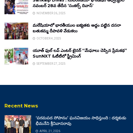
Sankalp Divas : సుచిరిండియా ఫౌండేషన్ ఆధ్వర్యంలో
నవంబర్ 28వ తేదీన ‘సంకల్ప్ దివాస్’
NOVEMBER 26, 2025
మలేషియాలో భారతీయుల ఐక్యతకు అద్దం పట్టిన దసరా
బతుకమ్మ దీపావళి వేడుకలు
OCTOBER 4, 2025
యూత్ ఫుల్ లవ్ ఎంటర్ టైనర్ “మేఘాలు చెప్పిన ప్రేమకథ”
SunNXT ఓటీటీలో స్ట్రీమింగ్
SEPTEMBER 27, 2025
Recent News
‘పరమపద సోపానం’ ఘనవిజయం సాధిస్తుంది : దర్శకుడు
భీమనేని శ్రీనివాసరావు
APRIL 21, 2026