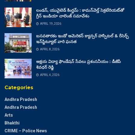
లండన్, యునైటెడ్ కింగ్డమ్ : కామన్‌వెల్త్ సెక్రటేరియట్‌తో
గ్రీన్ ఇండియా చాలెంజ్ సమావేశం
APRIL 19, 2026
బసవతారకం ఇండో అమెరికన్ క్యాన్సర్ హాస్పిటల్ & రీసెర్చ్
ఇన్‌స్టిట్యూట్ వారి ఘనత
APRIL 8, 2026
అక్షయ విద్యా ఫౌండేషన్ సేవలు ప్రశంసనీయం : డీజీపీ
శివధర్ రెడ్డి
APRIL 4, 2026
Categories
Andhra Pradesh
Andhra Pradesh
Arts
Bhakthi
CRIME – Police News