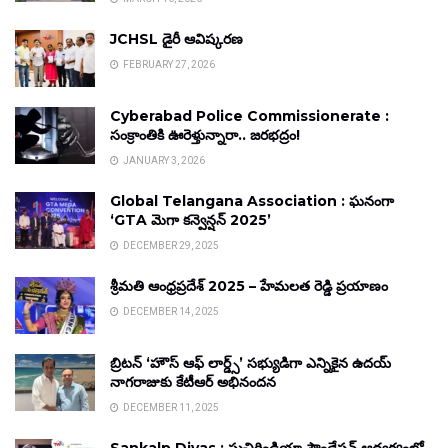
JCHSL డైరీ ఆవిష్కరణ
FEBRUARY 27, 2026
Cyberabad Police Commissionerate :
సంక్రాంతికి ఊరెళ్తున్నారా.. జరభద్రం!
JANUARY 3, 2026
Global Telangana Association : ఘనంగా
‘GTA మెగా కన్వెన్షన్ 2025’
DECEMBER 29, 2025
శ్రీమతి ఆంధ్రప్రదేశ్ 2025 – హేమలత రెడ్డి ప్రయాణం
DECEMBER 14, 2025
బ్రిటన్ ‘హౌస్ ఆఫ్ లార్డ్స్’ సభ్యుడిగా ఎన్నికైన ఉదయ్
నాగరాజుకు కేటీఆర్ అభినందన
DECEMBER 11, 2025