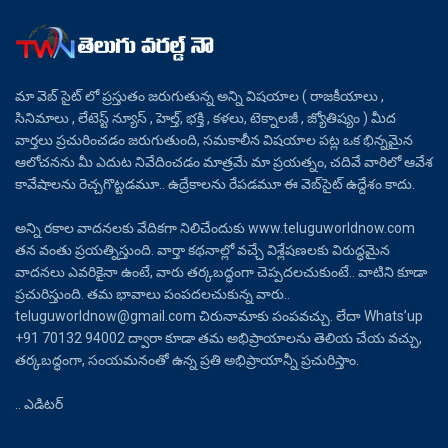
మా వెబ్ సైట్ లో ప్రస్తుతం జరుగుతున్న అన్ని విషయాల ( రాజకీయాలు ,
సినిమాలు , లేటెస్ట్ న్యూస్ , హెల్త్, భక్తి , కళలు, టెక్నాలజీ , జ్యోతిష్యం ) మీద
వార్తలు ప్రచురించడం జరుగుతుంది, సమకాలీన విషయాల పట్ల ఒక భిన్నమైన
ఆలోచనను మీ ఎదుట నివేదించడం మాత్రమే మా ప్రయత్నం, చదివే వారిలో ఆవేశ
కావేషాలను రెచ్చగొట్టడమూ.. ఉద్రేకాలను రేపడమూ ఈ వెబ్‌సైట్ ఉద్దేశం కాదు.
అన్ని రకాల వాదనలకు వేదికగా నిలిచేందుకు www.teluguworldnow.com
తన వంతు ప్రయత్నిస్తుంది. వార్తా కథనాల్లో వచ్చే విశ్లేషణలకు విరుద్ధమైన
వాదనలు ఎవరికైనా ఉంటే, వారు తర్కబద్ధంగా చెప్పదలచుకుంటే.. వాటిని కూడా
ప్రచురిస్తుంది. తమ భావాలు పంపదలచుకున్న వారు..
teluguworldnow@gmail.com చిరునామాకు పంపవచ్చు. లేదా Whats’up
+91 70132 94002 ద్వారా కూడా తమ అభిప్రాయాలను తెలియ చేయ వచ్చు,
తర్కబద్ధంగా, సంయమనంతో ఉన్న ప్రతి అభిప్రాయాన్నీ ప్రచురిస్తాం.
.. ఎడిటర్