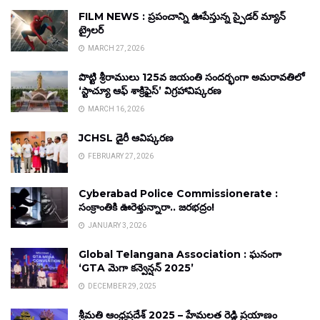
FILM NEWS : ప్రపంచాన్ని ఊపేస్తున్న స్పైడర్ మ్యాన్
ట్రైలర్
MARCH 27, 2026
పొట్టి శ్రీరాములు 125వ జయంతి సందర్భంగా అమరావతిలో
‘స్టాచ్యూ ఆఫ్ శాక్రిఫైస్’ విగ్రహావిష్కరణ
MARCH 16, 2026
JCHSL డైరీ ఆవిష్కరణ
FEBRUARY 27, 2026
Cyberabad Police Commissionerate :
సంక్రాంతికి ఊరెళ్తున్నారా.. జరభద్రం!
JANUARY 3, 2026
Global Telangana Association : ఘనంగా
‘GTA మెగా కన్వెన్షన్ 2025’
DECEMBER 29, 2025
శ్రీమతి ఆంధ్రప్రదేశ్ 2025 – హేమలత రెడ్డి ప్రయాణం