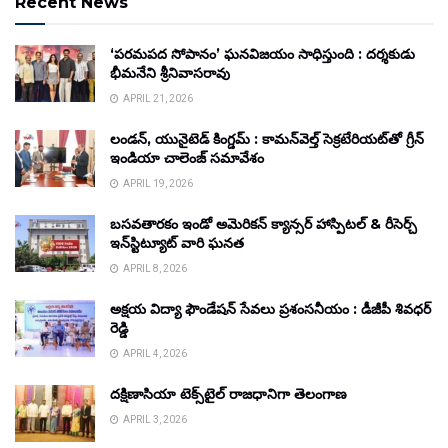
Recent News
‘పరమపద సోపానం’ ఘనవిజయం సాధిస్తుంది : దర్శకుడు
భీమనేని శ్రీనివాసరావు
APRIL 21, 2026
లండన్, యునైటెడ్ కింగ్డమ్ : కామన్‌వెల్త్ సెక్రటేరియట్‌తో గ్రీన్
ఇండియా చాలెంజ్ సమావేశం
APRIL 19, 2026
బసవతారకం ఇండో అమెరికన్ క్యాన్సర్ హాస్పిటల్ & రీసెర్చ్
ఇన్‌స్టిట్యూట్ వారి ఘనత
APRIL 8, 2026
అక్షయ విద్యా ఫౌండేషన్ సేవలు ప్రశంసనీయం : డీజీపీ శివధర్
రెడ్డి
APRIL 4, 2026
దక్షిణాసియా టెక్స్‌టైల్ రాజధానిగా తెలంగాణ
APRIL 3, 2026