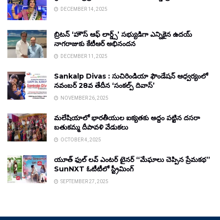
DECEMBER 14, 2025
బ్రిటన్ ‘హౌస్ ఆఫ్ లార్డ్స్’ సభ్యుడిగా ఎన్నికైన ఉదయ్
నాగరాజుకు కేటీఆర్ అభినందన
DECEMBER 11, 2025
Sankalp Divas : సుచిరిండియా ఫౌండేషన్ ఆధ్వర్యంలో
నవంబర్ 28వ తేదీన ‘సంకల్ప్ దివాస్’
NOVEMBER 26, 2025
మలేషియాలో భారతీయుల ఐక్యతకు అద్దం పట్టిన దసరా
బతుకమ్మ దీపావళి వేడుకలు
OCTOBER 4, 2025
యూత్ ఫుల్ లవ్ ఎంటర్ టైనర్ “మేఘాలు చెప్పిన ప్రేమకథ”
SunNXT ఓటీటీలో స్ట్రీమింగ్
SEPTEMBER 27, 2025