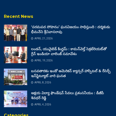
Recent News
‘పరమపద సోపానం’ ఘనవిజయం సాధిస్తుంది : దర్శకుడు
భీమనేని శ్రీనివాసరావు
APRIL 21, 2026
లండన్, యునైటెడ్ కింగ్డమ్ : కామన్‌వెల్త్ సెక్రటేరియట్‌తో
గ్రీన్ ఇండియా చాలెంజ్ సమావేశం
APRIL 19, 2026
బసవతారకం ఇండో అమెరికన్ క్యాన్సర్ హాస్పిటల్ & రీసెర్చ్
ఇన్‌స్టిట్యూట్ వారి ఘనత
APRIL 8, 2026
అక్షయ విద్యా ఫౌండేషన్ సేవలు ప్రశంసనీయం : డీజీపీ
శివధర్ రెడ్డి
APRIL 4, 2026
Categories