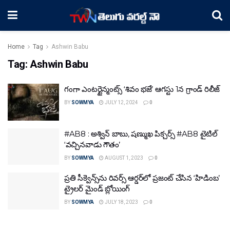
Home
Tag
Ashwin Babu
Tag:
Ashwin Babu
గంగా ఎంటర్టైన్మంట్స్ ‘శివం భజే’ ఆగస్టు 1న గ్రాండ్ రిలీజ్
BY
SOWMYA
JULY 12, 2024
0
#AB8 : అశ్విన్ బాబు, షణ్ముఖ పిక్చర్స్ #AB8 టైటిల్
‘వచ్చినవాడు గౌతం’
BY
SOWMYA
AUGUST 1, 2023
0
ప్రతి సీక్వెన్స్‌ను రివర్స్ ఆర్డర్‌లో ప్రజంట్ చేసిన ‘హిడింబ’
ట్రైలర్ మైండ్ బ్లోయింగ్
BY
SOWMYA
JULY 18, 2023
0