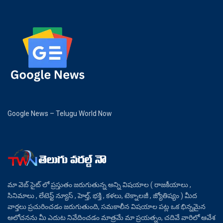
Google News – Telugu World Now
మా వెబ్ సైట్ లో ప్రస్తుతం జరుగుతున్న అన్ని విషయాల ( రాజకీయాలు ,
సినిమాలు , లేటెస్ట్ న్యూస్ , హెల్త్, భక్తి , కళలు, టెక్నాలజీ , జ్యోతిష్యం ) మీద
వార్తలు ప్రచురించడం జరుగుతుంది, సమకాలీన విషయాల పట్ల ఒక భిన్నమైన
ఆలోచనను మీ ఎదుట నివేదించడం మాత్రమే మా ప్రయత్నం, చదివే వారిలో ఆవేశ