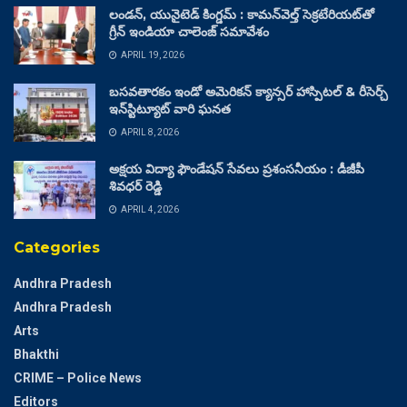
లండన్, యునైటెడ్ కింగ్డమ్ : కామన్‌వెల్త్ సెక్రటేరియట్‌తో
గ్రీన్ ఇండియా చాలెంజ్ సమావేశం
APRIL 19, 2026
బసవతారకం ఇండో అమెరికన్ క్యాన్సర్ హాస్పిటల్ & రీసెర్చ్
ఇన్‌స్టిట్యూట్ వారి ఘనత
APRIL 8, 2026
అక్షయ విద్యా ఫౌండేషన్ సేవలు ప్రశంసనీయం : డీజీపీ
శివధర్ రెడ్డి
APRIL 4, 2026
Categories
Andhra Pradesh
Andhra Pradesh
Arts
Bhakthi
CRIME – Police News
Editors