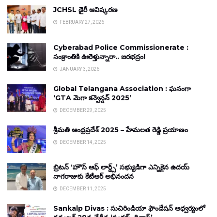
JCHSL డైరీ ఆవిష్కరణ
FEBRUARY 27, 2026
Cyberabad Police Commissionerate :
సంక్రాంతికి ఊరెళ్తున్నారా.. జరభద్రం!
JANUARY 3, 2026
Global Telangana Association : ఘనంగా
‘GTA మెగా కన్వెన్షన్ 2025’
DECEMBER 29, 2025
శ్రీమతి ఆంధ్రప్రదేశ్ 2025 – హేమలత రెడ్డి ప్రయాణం
DECEMBER 14, 2025
బ్రిటన్ ‘హౌస్ ఆఫ్ లార్డ్స్’ సభ్యుడిగా ఎన్నికైన ఉదయ్
నాగరాజుకు కేటీఆర్ అభినందన
DECEMBER 11, 2025
Sankalp Divas : సుచిరిండియా ఫౌండేషన్ ఆధ్వర్యంలో