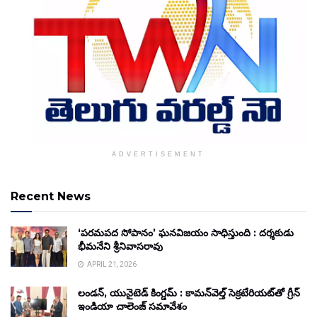
ADVERTISEMENT
Recent News
‘పరమపద సోపానం’ ఘనవిజయం సాధిస్తుంది : దర్శకుడు
భీమనేని శ్రీనివాసరావు
APRIL 21, 2026
లండన్, యునైటెడ్ కింగ్డమ్ : కామన్‌వెల్త్ సెక్రటేరియట్‌తో గ్రీన్
ఇండియా చాలెంజ్ సమావేశం