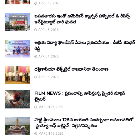
APRIL 19, 2026
బసవతారకం ఇండో అమెరికన్ క్యాన్సర్ హాస్పిటల్ & రీసెర్చ్
ఇన్‌స్టిట్యూట్ వారి ఘనత
APRIL 8, 2026
అక్షయ విద్యా ఫౌండేషన్ సేవలు ప్రశంసనీయం : డీజీపీ శివధర్
రెడ్డి
APRIL 4, 2026
దక్షిణాసియా టెక్స్‌టైల్ రాజధానిగా తెలంగాణ
APRIL 3, 2026
FILM NEWS : ప్రపంచాన్ని ఊపేస్తున్న స్పైడర్ మ్యాన్
ట్రైలర్
MARCH 27, 2026
పొట్టి శ్రీరాములు 125వ జయంతి సందర్భంగా అమరావతిలో
‘స్టాచ్యూ ఆఫ్ శాక్రిఫైస్’ విగ్రహావిష్కరణ
MARCH 16, 2026