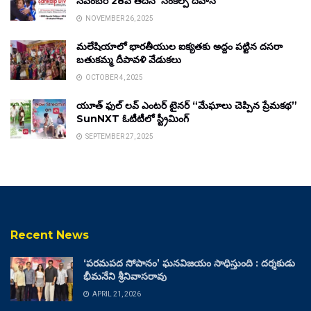
నవంబర్ 28వ తేదీన ‘సంకల్ప్ దివాస్’
NOVEMBER 26, 2025
మలేషియాలో భారతీయుల ఐక్యతకు అద్దం పట్టిన దసరా
బతుకమ్మ దీపావళి వేడుకలు
OCTOBER 4, 2025
యూత్ ఫుల్ లవ్ ఎంటర్ టైనర్ “మేఘాలు చెప్పిన ప్రేమకథ”
SunNXT ఓటీటీలో స్ట్రీమింగ్
SEPTEMBER 27, 2025
Recent News
‘పరమపద సోపానం’ ఘనవిజయం సాధిస్తుంది : దర్శకుడు
భీమనేని శ్రీనివాసరావు
APRIL 21, 2026