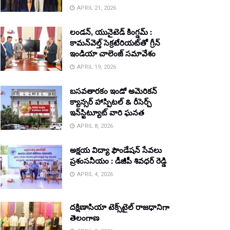
APRIL 21, 2026
లండన్, యునైటెడ్ కింగ్డమ్ :
కామన్‌వెల్త్ సెక్రటేరియట్‌తో గ్రీన్
ఇండియా చాలెంజ్ సమావేశం
APRIL 19, 2026
బసవతారకం ఇండో అమెరికన్
క్యాన్సర్ హాస్పిటల్ & రీసెర్చ్
ఇన్‌స్టిట్యూట్ వారి ఘనత
APRIL 8, 2026
అక్షయ విద్యా ఫౌండేషన్ సేవలు
ప్రశంసనీయం : డీజీపీ శివధర్ రెడ్డి
APRIL 4, 2026
దక్షిణాసియా టెక్స్‌టైల్ రాజధానిగా
తెలంగాణ