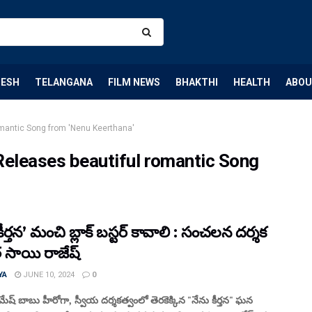
DESH
TELANGANA
FILM NEWS
BHAKTHI
HEALTH
ABOU
omantic Song from 'Nenu Keerthana'
Releases beautiful romantic Song
కీర్తన’ మంచి బ్లాక్ బస్టర్ కావాలి : సంచలన దర్శక
త సాయి రాజేష్
YA
JUNE 10, 2024
0
ష్ బాబు హీరోగా, స్వీయ దర్శకత్వంలో తెరకెక్కిన "నేను కీర్తన" ఘన