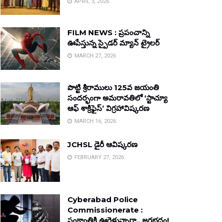
APRIL 3, 2026
FILM NEWS : ప్రపంచాన్ని
ఊపేస్తున్న స్పైడర్ మ్యాన్ ట్రైలర్
MARCH 27, 2026
పొట్టి శ్రీరాములు 125వ జయంతి
సందర్భంగా అమరావతిలో ‘స్టాచ్యూ
ఆఫ్ శాక్రిఫైస్’ విగ్రహావిష్కరణ
MARCH 16, 2026
JCHSL డైరీ ఆవిష్కరణ
FEBRUARY 27, 2026
Cyberabad Police
Commissionerate :
సంక్రాంతికి ఊరెళ్తున్నారా.. జరభద్రం!