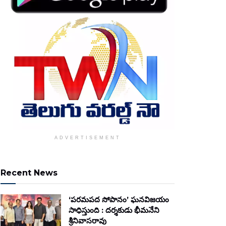
ADVERTISEMENT
Recent News
‘పరమపద సోపానం’ ఘనవిజయం
సాధిస్తుంది : దర్శకుడు భీమనేని
శ్రీనివాసరావు