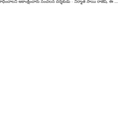
ించాలని ఆకాంక్షించారు సంచలన దర్శకుడు - నిర్మాత సాయి రాజేష్. ఈ ...