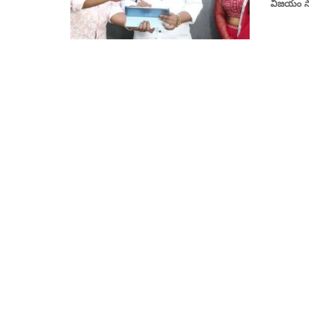
విజయం సాధ