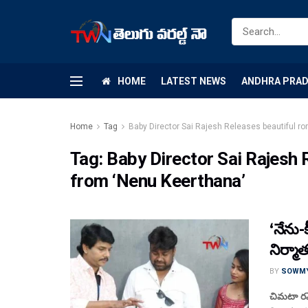
HOME
LATEST NEWS
ANDHRA PRA
Home
Tag
Baby Director Sai Rajesh Releases beautiful r
Tag:
Baby Director Sai Rajesh 
from ‘Nenu Keerthana’
‘నేను-
నిర్మా
BY
SOWM
చిమటా రమే