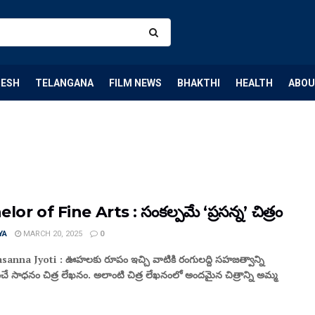
DESH
TELANGANA
FILM NEWS
BHAKTHI
HEALTH
ABOU
lor of Fine Arts : సంకల్పమే ‘ప్రసన్న’ చిత్రం
YA
MARCH 20, 2025
0
sanna Jyoti : ఊహలకు రూపం ఇచ్చి వాటికి రంగులద్ది సహజత్వాన్ని
ించే సాధనం చిత్ర లేఖనం. అలాంటి చిత్ర లేఖనంలో అందమైన చిత్రాన్ని అమ్మ