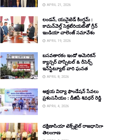
APRIL 21, 2026
లండన్, యునైటెడ్ కింగ్డమ్ :
కామన్‌వెల్త్ సెక్రటేరియట్‌తో గ్రీన్
ఇండియా చాలెంజ్ సమావేశం
APRIL 19, 2026
బసవతారకం ఇండో అమెరికన్
క్యాన్సర్ హాస్పిటల్ & రీసెర్చ్
ఇన్‌స్టిట్యూట్ వారి ఘనత
APRIL 8, 2026
అక్షయ విద్యా ఫౌండేషన్ సేవలు
ప్రశంసనీయం : డీజీపీ శివధర్ రెడ్డి
APRIL 4, 2026
దక్షిణాసియా టెక్స్‌టైల్ రాజధానిగా
తెలంగాణ