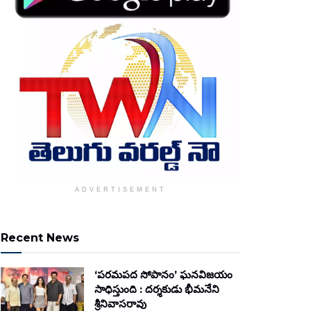
ADVERTISEMENT
Recent News
‘పరమపద సోపానం’ ఘనవిజయం
సాధిస్తుంది : దర్శకుడు భీమనేని
శ్రీనివాసరావు