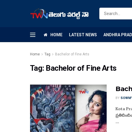
HOME
LATEST NEWS
ANDHRA PRA
Home
Tag
Bachelor of Fine Arts
Tag:
Bachelor of Fine Arts
Bache
BY
SOWM
Kota Pra
ప్రతిబింబ
...