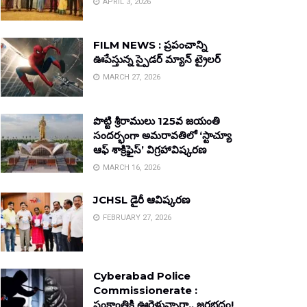
APRIL 3, 2026
FILM NEWS : ప్రపంచాన్ని
ఊపేస్తున్న స్పైడర్ మ్యాన్ ట్రైలర్
MARCH 27, 2026
పొట్టి శ్రీరాములు 125వ జయంతి
సందర్భంగా అమరావతిలో ‘స్టాచ్యూ
ఆఫ్ శాక్రిఫైస్’ విగ్రహావిష్కరణ
MARCH 16, 2026
JCHSL డైరీ ఆవిష్కరణ
FEBRUARY 27, 2026
Cyberabad Police
Commissionerate :
సంక్రాంతికి ఊరెళ్తున్నారా.. జరభద్రం!