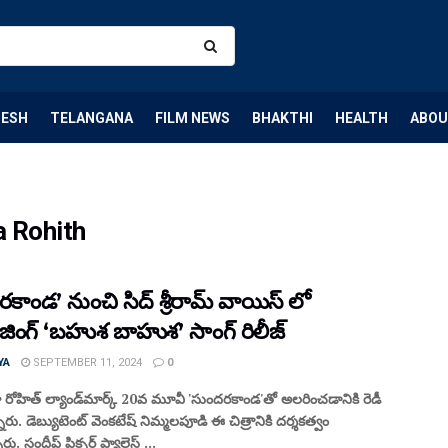
DESH
TELANGANA
FILM NEWS
BHAKTHI
HEALTH
ABOU
 Rohith
కాండ’ నుంచి సిద్ శ్రీరామ్ వాయిస్ లో
ైజింగ్ ‘బహుశ బాహుశ’ సాంగ్ రిలీజ్
YA
SEPTEMBER 11, 2024
0
 రోహిత్ ల్యాండ్‌మార్క్ 20వ మూవీ 'సుందరకాండ'తో అలరించడానికి రెడీ
రు. డెబ్యుటెంట్ వెంకటేష్ నిమ్మలపూడి ఈ చిత్రానికి దర్శకత్వం
రు. సందీప్ పిక్చర్ ప్యాలెస్ ...