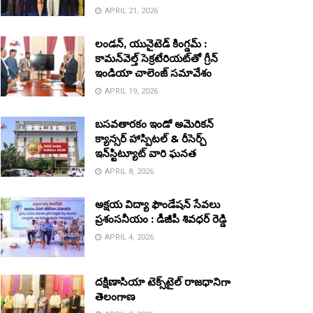
APRIL 21, 2026
లండన్, యునైటెడ్ కింగ్డమ్ :
కామన్‌వెల్త్ సెక్రటేరియట్‌తో గ్రీన్
ఇండియా చాలెంజ్ సమావేశం
APRIL 19, 2026
బసవతారకం ఇండో అమెరికన్
క్యాన్సర్ హాస్పిటల్ & రీసెర్చ్
ఇన్‌స్టిట్యూట్ వారి ఘనత
APRIL 8, 2026
అక్షయ విద్యా ఫౌండేషన్ సేవలు
ప్రశంసనీయం : డీజీపీ శివధర్ రెడ్డి
APRIL 4, 2026
దక్షిణాసియా టెక్స్‌టైల్ రాజధానిగా
తెలంగాణ