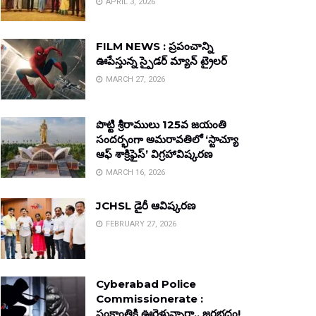
APRIL 3, 2026
FILM NEWS : ప్రపంచాన్ని
ఊపేస్తున్న స్పైడర్ మ్యాన్ ట్రైలర్
MARCH 27, 2026
పొట్టి శ్రీరాములు 125వ జయంతి
సందర్భంగా అమరావతిలో ‘స్టాచ్యూ
ఆఫ్ శాక్రిఫైస్’ విగ్రహావిష్కరణ
MARCH 16, 2026
JCHSL డైరీ ఆవిష్కరణ
FEBRUARY 27, 2026
Cyberabad Police
Commissionerate :
సంక్రాంతికి ఊరెళ్తున్నారా.. జరభద్రం!