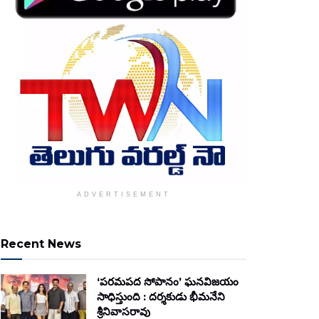
ADVERTISEMENT
Recent News
‘పరమపద సోపానం’ ఘనవిజయం
సాధిస్తుంది : దర్శకుడు భీమనేని
శ్రీనివాసరావు