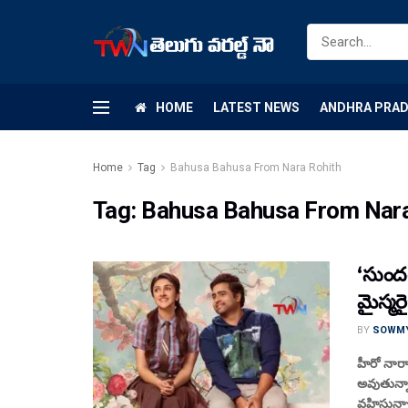
HOME
LATEST NEWS
ANDHRA PRA
Home
Tag
Bahusa Bahusa From Nara Rohith
Tag:
Bahusa Bahusa From Nara
‘సుందర
మైస్మర
BY
SOWM
హీరో నారా
అవుతున్నా
వహిస్తున్నా