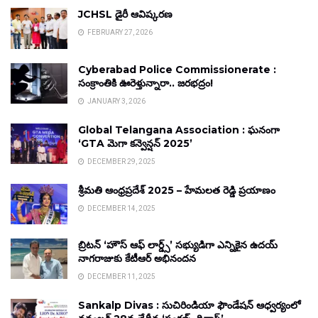
JCHSL డైరీ ఆవిష్కరణ
FEBRUARY 27, 2026
Cyberabad Police Commissionerate :
సంక్రాంతికి ఊరెళ్తున్నారా.. జరభద్రం!
JANUARY 3, 2026
Global Telangana Association : ఘనంగా
‘GTA మెగా కన్వెన్షన్ 2025’
DECEMBER 29, 2025
శ్రీమతి ఆంధ్రప్రదేశ్ 2025 – హేమలత రెడ్డి ప్రయాణం
DECEMBER 14, 2025
బ్రిటన్ ‘హౌస్ ఆఫ్ లార్డ్స్’ సభ్యుడిగా ఎన్నికైన ఉదయ్
నాగరాజుకు కేటీఆర్ అభినందన
DECEMBER 11, 2025
Sankalp Divas : సుచిరిండియా ఫౌండేషన్ ఆధ్వర్యంలో