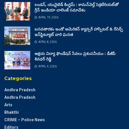
లండన్, యునైటెడ్ కింగ్డమ్ : కామన్‌వెల్త్ సెక్రటేరియట్‌తో
గ్రీన్ ఇండియా చాలెంజ్ సమావేశం
APRIL 19, 2026
బసవతారకం ఇండో అమెరికన్ క్యాన్సర్ హాస్పిటల్ & రీసెర్చ్
ఇన్‌స్టిట్యూట్ వారి ఘనత
APRIL 8, 2026
అక్షయ విద్యా ఫౌండేషన్ సేవలు ప్రశంసనీయం : డీజీపీ
శివధర్ రెడ్డి
APRIL 4, 2026
Categories
Andhra Pradesh
Andhra Pradesh
Arts
Bhakthi
CRIME – Police News
Editors