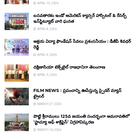
APRIL 19, 2026
బసవతారకం ఇండో అమెరికన్ క్యాన్సర్ హాస్పిటల్ & రీసెర్చ్
ఇన్‌స్టిట్యూట్ వారి ఘనత
APRIL 8, 2026
అక్షయ విద్యా ఫౌండేషన్ సేవలు ప్రశంసనీయం : డీజీపీ శివధర్
రెడ్డి
APRIL 4, 2026
దక్షిణాసియా టెక్స్‌టైల్ రాజధానిగా తెలంగాణ
APRIL 3, 2026
FILM NEWS : ప్రపంచాన్ని ఊపేస్తున్న స్పైడర్ మ్యాన్
ట్రైలర్
MARCH 27, 2026
పొట్టి శ్రీరాములు 125వ జయంతి సందర్భంగా అమరావతిలో
‘స్టాచ్యూ ఆఫ్ శాక్రిఫైస్’ విగ్రహావిష్కరణ
MARCH 16, 2026