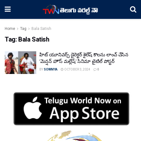
Home
Tag
Bala Satish
Tag:
Bala Satish
హిట్ యూనివర్స్ డైరెక్టర్ శైలేష్ కొలను లాంచ్ చేసిన
‘మెన్షన్ హౌస్ మల్లేష్’ సినిమా టైటిల్ పోస్టర్
BY
SOWMYA
OCTOBER 3, 2024
0