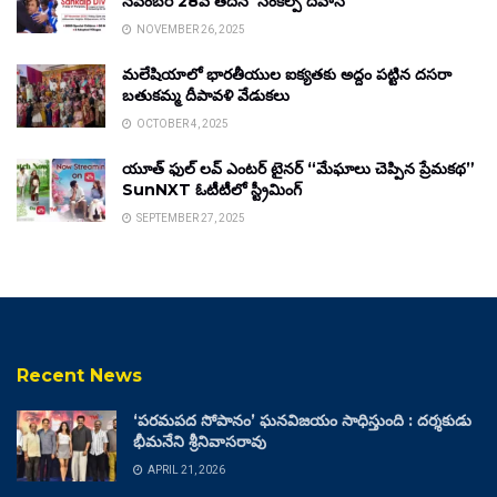
నవంబర్ 28వ తేదీన ‘సంకల్ప్ దివాస్’
NOVEMBER 26, 2025
మలేషియాలో భారతీయుల ఐక్యతకు అద్దం పట్టిన దసరా
బతుకమ్మ దీపావళి వేడుకలు
OCTOBER 4, 2025
యూత్ ఫుల్ లవ్ ఎంటర్ టైనర్ “మేఘాలు చెప్పిన ప్రేమకథ”
SunNXT ఓటీటీలో స్ట్రీమింగ్
SEPTEMBER 27, 2025
Recent News
‘పరమపద సోపానం’ ఘనవిజయం సాధిస్తుంది : దర్శకుడు
భీమనేని శ్రీనివాసరావు
APRIL 21, 2026