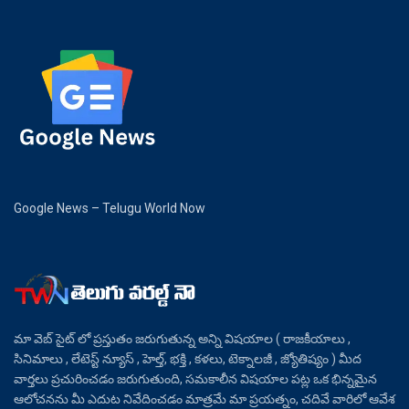
Google News – Telugu World Now
మా వెబ్ సైట్ లో ప్రస్తుతం జరుగుతున్న అన్ని విషయాల ( రాజకీయాలు ,
సినిమాలు , లేటెస్ట్ న్యూస్ , హెల్త్, భక్తి , కళలు, టెక్నాలజీ , జ్యోతిష్యం ) మీద
వార్తలు ప్రచురించడం జరుగుతుంది, సమకాలీన విషయాల పట్ల ఒక భిన్నమైన
ఆలోచనను మీ ఎదుట నివేదించడం మాత్రమే మా ప్రయత్నం, చదివే వారిలో ఆవేశ