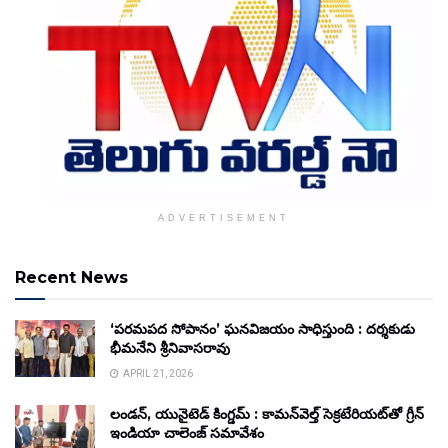
ADVERTISEMENT
Recent News
‘పరమపద సోపానం’ ఘనవిజయం సాధిస్తుంది : దర్శకుడు
భీమనేని శ్రీనివాసరావు
APRIL 21, 2026
లండన్, యునైటెడ్ కింగ్డమ్ : కామన్‌వెల్త్ సెక్రటేరియట్‌తో గ్రీన్
ఇండియా చాలెంజ్ సమావేశం