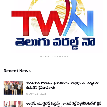
ADVERTISEMENT
Recent News
‘పరమపద సోపానం’ ఘనవిజయం సాధిస్తుంది : దర్శకుడు
భీమనేని శ్రీనివాసరావు
APRIL 21, 2026
లండన్, యునైటెడ్ కింగ్డమ్ : కామన్‌వెల్త్ సెక్రటేరియట్‌తో గ్రీన్