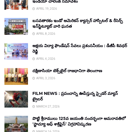
ఇండియా చాలెంజ్ సమావేశం
APRIL 19, 2026
బసవతారకం ఇండో అమెరికన్ క్యాన్సర్ హాస్పిటల్ & రీసెర్చ్
ఇన్‌స్టిట్యూట్ వారి ఘనత
APRIL 8, 2026
అక్షయ విద్యా ఫౌండేషన్ సేవలు ప్రశంసనీయం : డీజీపీ శివధర్
రెడ్డి
APRIL 4, 2026
దక్షిణాసియా టెక్స్‌టైల్ రాజధానిగా తెలంగాణ
APRIL 3, 2026
FILM NEWS : ప్రపంచాన్ని ఊపేస్తున్న స్పైడర్ మ్యాన్
ట్రైలర్
MARCH 27, 2026
పొట్టి శ్రీరాములు 125వ జయంతి సందర్భంగా అమరావతిలో
‘స్టాచ్యూ ఆఫ్ శాక్రిఫైస్’ విగ్రహావిష్కరణ
MARCH 16, 2026