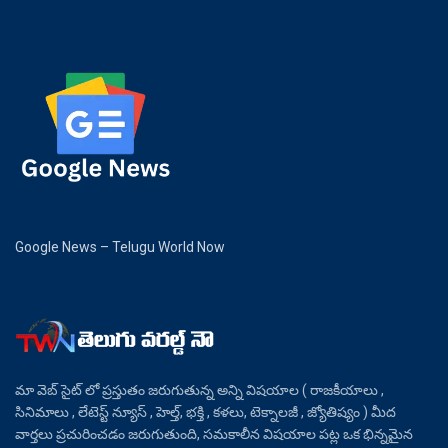
Google News – Telugu World Now
మా వెబ్ సైట్ లో ప్రస్తుతం జరుగుతున్న అన్ని విషయాల ( రాజకీయాలు ,
సినిమాలు , లేటెస్ట్ న్యూస్ , హెల్త్, భక్తి , కళలు, టెక్నాలజీ , జ్యోతిష్యం ) మీద
వార్తలు ప్రచురించడం జరుగుతుంది, సమకాలీన విషయాల పట్ల ఒక భిన్నమైన