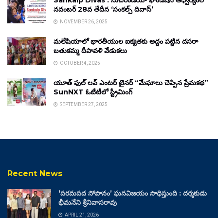
Sankalp Divas : సుచిరిండియా ఫౌండేషన్ ఆధ్వర్యంలో
నవంబర్ 28వ తేదీన ‘సంకల్ప్ దివాస్’
NOVEMBER 26, 2025
మలేషియాలో భారతీయుల ఐక్యతకు అద్దం పట్టిన దసరా
బతుకమ్మ దీపావళి వేడుకలు
OCTOBER 4, 2025
యూత్ ఫుల్ లవ్ ఎంటర్ టైనర్ “మేఘాలు చెప్పిన ప్రేమకథ”
SunNXT ఓటీటీలో స్ట్రీమింగ్
SEPTEMBER 27, 2025
Recent News
‘పరమపద సోపానం’ ఘనవిజయం సాధిస్తుంది : దర్శకుడు
భీమనేని శ్రీనివాసరావు
APRIL 21, 2026