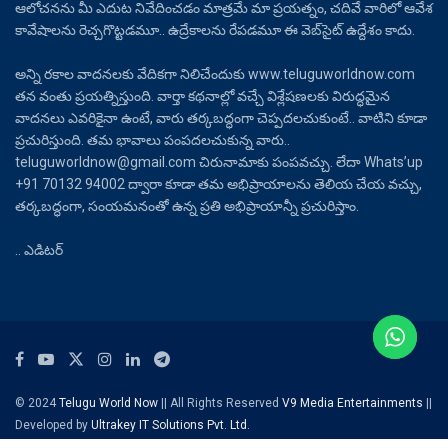
ఆలోచనను మీ ఎదుట నివేదించడం మాత్రమే మా ప్రయత్నం, చదివే వారిలో ఆవేశ
కావేషాలను రెచ్చగొట్టడమూ.. ఉద్రేకాలను రేపడమూ ఈ వెబ్‌సైట్ ఉద్దేశం కాదు.
అన్ని రకాల వాదనలకు వేదికగా నిలిచేందుకు www.teluguworldnow.com
తన వంతు ప్రయత్నిస్తుంది. వార్తా కథనాల్లో వచ్చే విశ్లేషణలకు విరుద్ధమైన
వాదనలు ఎవరికైనా ఉంటే, వారు తర్కబద్ధంగా చెప్పదలచుకుంటే.. వాటిని కూడా
ప్రచురిస్తుంది. తమ భావాలు పంపదలచుకున్న వారు..
teluguworldnow@gmail.com చిరునామాకు పంపవచ్చు. లేదా Whats’up
+91 70132 94002 ద్వారా కూడా తమ అభిప్రాయాలను తెలియ చేయ వచ్చు,
తర్కబద్ధంగా, సంయమనంతో ఉన్న ప్రతి అభిప్రాయాన్నీ ప్రచురిస్తాం.
.. ఎడిటర్
© 2024
Telugu World Now
|| All Rights Reserved
V9 Media Entertainments
||
Developed by
Ultrakey IT Solutions Pvt. Ltd.