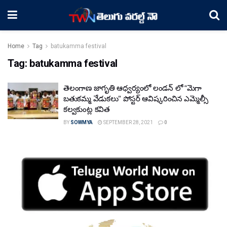
Home
Tag
batukamma festival
Tag:
batukamma festival
తెలంగాణ జాగృతి ఆధ్వర్యంలో లండన్ లో “మెగా
బతుకమ్మ వేడుకలు” పోస్టర్ ఆవిష్కరించిన ఎమ్మెల్సీ
కల్వకుంట్ల కవిత
BY
SOWMYA
SEPTEMBER 28, 2021
0