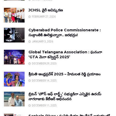
JCHSL డైరీ ఆవిష్కరణ
FEBRUARY 27, 2026
Cyberabad Police Commissionerate :
సంక్రాంతికి ఊరెళ్తున్నారా.. జరభద్రం!
JANUARY 3, 2026
Global Telangana Association : ఘనంగా
‘GTA మెగా కన్వెన్షన్ 2025’
DECEMBER 29, 2025
శ్రీమతి ఆంధ్రప్రదేశ్ 2025 – హేమలత రెడ్డి ప్రయాణం
DECEMBER 14, 2025
బ్రిటన్ ‘హౌస్ ఆఫ్ లార్డ్స్’ సభ్యుడిగా ఎన్నికైన ఉదయ్
నాగరాజుకు కేటీఆర్ అభినందన
DECEMBER 11, 2025