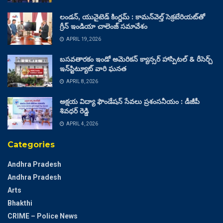
లండన్, యునైటెడ్ కింగ్డమ్ : కామన్‌వెల్త్ సెక్రటేరియట్‌తో
గ్రీన్ ఇండియా చాలెంజ్ సమావేశం
APRIL 19, 2026
బసవతారకం ఇండో అమెరికన్ క్యాన్సర్ హాస్పిటల్ & రీసెర్చ్
ఇన్‌స్టిట్యూట్ వారి ఘనత
APRIL 8, 2026
అక్షయ విద్యా ఫౌండేషన్ సేవలు ప్రశంసనీయం : డీజీపీ
శివధర్ రెడ్డి
APRIL 4, 2026
Categories
Andhra Pradesh
Andhra Pradesh
Arts
Bhakthi
CRIME – Police News