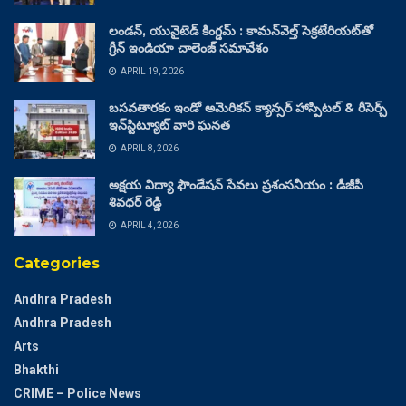
లండన్, యునైటెడ్ కింగ్డమ్ : కామన్‌వెల్త్ సెక్రటేరియట్‌తో
గ్రీన్ ఇండియా చాలెంజ్ సమావేశం
APRIL 19, 2026
బసవతారకం ఇండో అమెరికన్ క్యాన్సర్ హాస్పిటల్ & రీసెర్చ్
ఇన్‌స్టిట్యూట్ వారి ఘనత
APRIL 8, 2026
అక్షయ విద్యా ఫౌండేషన్ సేవలు ప్రశంసనీయం : డీజీపీ
శివధర్ రెడ్డి
APRIL 4, 2026
Categories
Andhra Pradesh
Andhra Pradesh
Arts
Bhakthi
CRIME – Police News