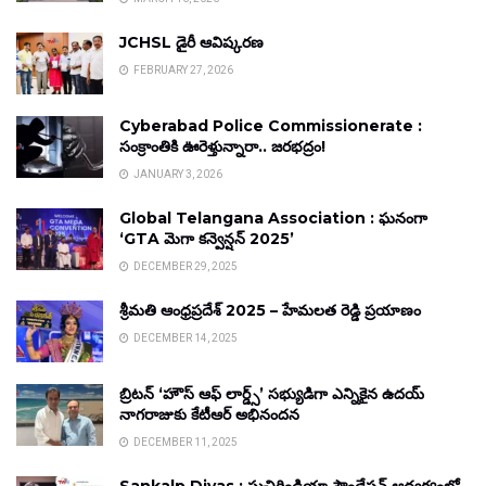
JCHSL డైరీ ఆవిష్కరణ
FEBRUARY 27, 2026
Cyberabad Police Commissionerate :
సంక్రాంతికి ఊరెళ్తున్నారా.. జరభద్రం!
JANUARY 3, 2026
Global Telangana Association : ఘనంగా
‘GTA మెగా కన్వెన్షన్ 2025’
DECEMBER 29, 2025
శ్రీమతి ఆంధ్రప్రదేశ్ 2025 – హేమలత రెడ్డి ప్రయాణం
DECEMBER 14, 2025
బ్రిటన్ ‘హౌస్ ఆఫ్ లార్డ్స్’ సభ్యుడిగా ఎన్నికైన ఉదయ్
నాగరాజుకు కేటీఆర్ అభినందన
DECEMBER 11, 2025