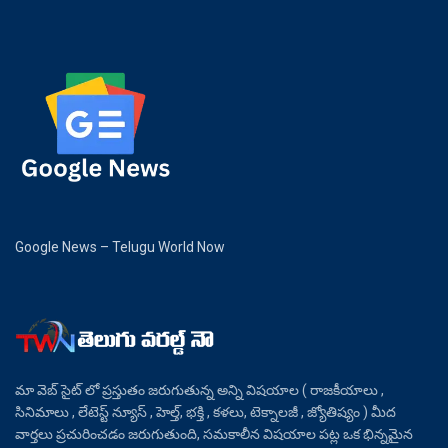
Google News – Telugu World Now
మా వెబ్ సైట్ లో ప్రస్తుతం జరుగుతున్న అన్ని విషయాల ( రాజకీయాలు ,
సినిమాలు , లేటెస్ట్ న్యూస్ , హెల్త్, భక్తి , కళలు, టెక్నాలజీ , జ్యోతిష్యం ) మీద
వార్తలు ప్రచురించడం జరుగుతుంది, సమకాలీన విషయాల పట్ల ఒక భిన్నమైన