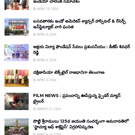
ఇండియా చాలెంజ్ సమావేశం
APRIL 19, 2026
బసవతారకం ఇండో అమెరికన్ క్యాన్సర్ హాస్పిటల్ & రీసెర్చ్
ఇన్‌స్టిట్యూట్ వారి ఘనత
APRIL 8, 2026
అక్షయ విద్యా ఫౌండేషన్ సేవలు ప్రశంసనీయం : డీజీపీ శివధర్
రెడ్డి
APRIL 4, 2026
దక్షిణాసియా టెక్స్‌టైల్ రాజధానిగా తెలంగాణ
APRIL 3, 2026
FILM NEWS : ప్రపంచాన్ని ఊపేస్తున్న స్పైడర్ మ్యాన్
ట్రైలర్
MARCH 27, 2026
పొట్టి శ్రీరాములు 125వ జయంతి సందర్భంగా అమరావతిలో
‘స్టాచ్యూ ఆఫ్ శాక్రిఫైస్’ విగ్రహావిష్కరణ
MARCH 16, 2026