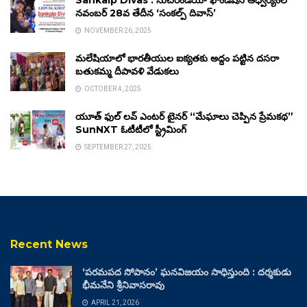
Sankalp Divas : సుచిరిండియా ఫౌండేషన్ ఆధ్వర్యంలో
నవంబర్ 28వ తేదీన ‘సంకల్ప్ దివాస్’
NOVEMBER 26, 2025
మలేషియాలో భారతీయుల ఐక్యతకు అద్దం పట్టిన దసరా
బతుకమ్మ దీపావళి వేడుకలు
OCTOBER 4, 2025
యూత్ ఫుల్ లవ్ ఎంటర్ టైనర్ “మేఘాలు చెప్పిన ప్రేమకథ”
SunNXT ఓటీటీలో స్ట్రీమింగ్
SEPTEMBER 27, 2025
Recent News
‘పరమపద సోపానం’ ఘనవిజయం సాధిస్తుంది : దర్శకుడు
భీమనేని శ్రీనివాసరావు
APRIL 21, 2026