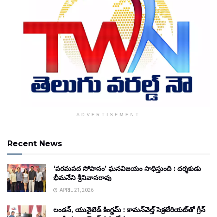
ADVERTISEMENT
Recent News
‘పరమపద సోపానం’ ఘనవిజయం సాధిస్తుంది : దర్శకుడు
భీమనేని శ్రీనివాసరావు
APRIL 21, 2026
లండన్, యునైటెడ్ కింగ్డమ్ : కామన్‌వెల్త్ సెక్రటేరియట్‌తో గ్రీన్