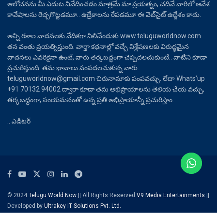
ఆలోచనను మీ ఎదుట నివేదించడం మాత్రమే మా ప్రయత్నం, చదివే వారిలో ఆవేశ
కావేషాలను రెచ్చగొట్టడమూ.. ఉద్రేకాలను రేపడమూ ఈ వెబ్‌సైట్ ఉద్దేశం కాదు.
అన్ని రకాల వాదనలకు వేదికగా నిలిచేందుకు www.teluguworldnow.com
తన వంతు ప్రయత్నిస్తుంది. వార్తా కథనాల్లో వచ్చే విశ్లేషణలకు విరుద్ధమైన
వాదనలు ఎవరికైనా ఉంటే, వారు తర్కబద్ధంగా చెప్పదలచుకుంటే.. వాటిని కూడా
ప్రచురిస్తుంది. తమ భావాలు పంపదలచుకున్న వారు..
teluguworldnow@gmail.com చిరునామాకు పంపవచ్చు. లేదా Whats’up
+91 70132 94002 ద్వారా కూడా తమ అభిప్రాయాలను తెలియ చేయ వచ్చు,
తర్కబద్ధంగా, సంయమనంతో ఉన్న ప్రతి అభిప్రాయాన్నీ ప్రచురిస్తాం.
.. ఎడిటర్
© 2024
Telugu World Now
|| All Rights Reserved
V9 Media Entertainments
||
Developed by
Ultrakey IT Solutions Pvt. Ltd.