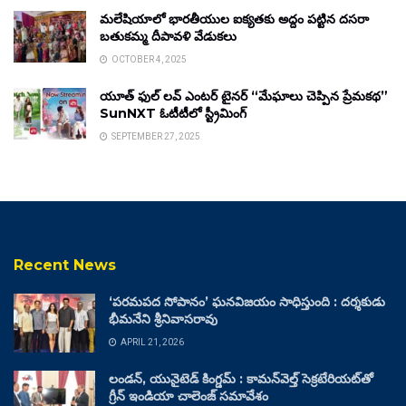
మలేషియాలో భారతీయుల ఐక్యతకు అద్దం పట్టిన దసరా
బతుకమ్మ దీపావళి వేడుకలు
OCTOBER 4, 2025
యూత్ ఫుల్ లవ్ ఎంటర్ టైనర్ “మేఘాలు చెప్పిన ప్రేమకథ”
SunNXT ఓటీటీలో స్ట్రీమింగ్
SEPTEMBER 27, 2025
Recent News
‘పరమపద సోపానం’ ఘనవిజయం సాధిస్తుంది : దర్శకుడు
భీమనేని శ్రీనివాసరావు
APRIL 21, 2026
లండన్, యునైటెడ్ కింగ్డమ్ : కామన్‌వెల్త్ సెక్రటేరియట్‌తో
గ్రీన్ ఇండియా చాలెంజ్ సమావేశం