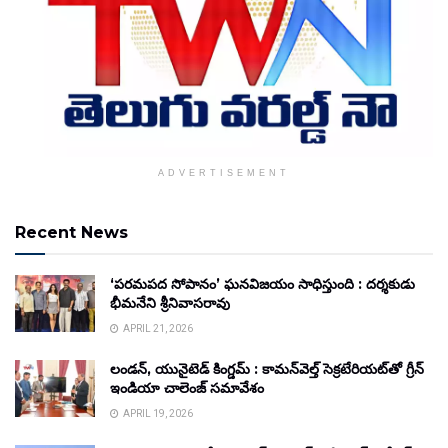
ADVERTISEMENT
Recent News
‘పరమపద సోపానం’ ఘనవిజయం సాధిస్తుంది : దర్శకుడు
భీమనేని శ్రీనివాసరావు
APRIL 21, 2026
లండన్, యునైటెడ్ కింగ్డమ్ : కామన్‌వెల్త్ సెక్రటేరియట్‌తో గ్రీన్
ఇండియా చాలెంజ్ సమావేశం
APRIL 19, 2026