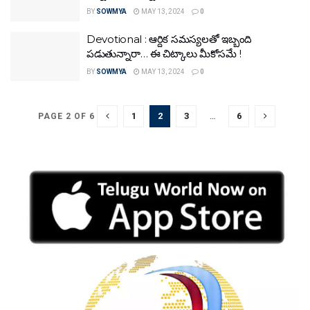
BY
SOWMYA
MAY 13, 2024
0
Devotional : ఆర్దిక సమస్యలతో ఇబ్బంది
పడుతున్నారా… ఈ చిట్కాలు మీకోసమే !
BY
SOWMYA
MAY 13, 2024
0
1
2
3
…
6
PAGE 2 OF 6