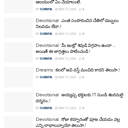
ఆలయంలో ఏం చేయాలంటే..
BY
SOWMYA
MAY 13, 2024
0
Devotional : ఎంత సంపాదించిన చేతిలో డబ్బులు
నిలవడం లేదా..!
BY
SOWMYA
MAY 13, 2024
0
Devotional : మీ ఇంట్లో శివుడి విగ్రహం ఉందా …
అయితే ఈ జాగ్రత్తలు పాటించండి !
BY
SOWMYA
MAY 13, 2024
0
Dreams : కలలో అవి వస్తే మంచిది కాదని తెలుసా..!
BY
SOWMYA
MAY 13, 2024
0
Devotional : అయ్యప్ప భక్తులకు 17 నుండి శబరిమలై
దర్శనం..!
BY
SOWMYA
MAY 13, 2024
0
Devotional : రోజు కర్పూరంతో పూజ చేయడం వల్ల
ఎన్ని లాభాలున్నాయో తెలుసా..!