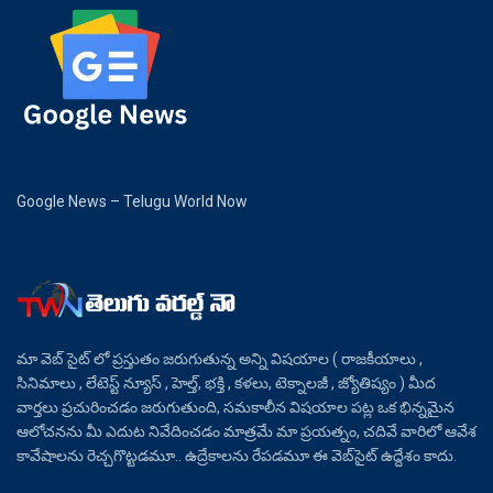
Google News – Telugu World Now
మా వెబ్ సైట్ లో ప్రస్తుతం జరుగుతున్న అన్ని విషయాల ( రాజకీయాలు ,
సినిమాలు , లేటెస్ట్ న్యూస్ , హెల్త్, భక్తి , కళలు, టెక్నాలజీ , జ్యోతిష్యం ) మీద
వార్తలు ప్రచురించడం జరుగుతుంది, సమకాలీన విషయాల పట్ల ఒక భిన్నమైన
ఆలోచనను మీ ఎదుట నివేదించడం మాత్రమే మా ప్రయత్నం, చదివే వారిలో ఆవేశ
కావేషాలను రెచ్చగొట్టడమూ.. ఉద్రేకాలను రేపడమూ ఈ వెబ్‌సైట్ ఉద్దేశం కాదు.