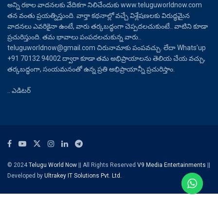
అన్ని రకాల వాదనలకు వేదికగా నిలిచేందుకు www.teluguworldnow.com
తన వంతు ప్రయత్నిస్తుంది. వార్తా కథనాల్లో వచ్చే విశ్లేషణలకు విరుద్ధమైన
వాదనలు ఎవరికైనా ఉంటే, వారు తర్కబద్ధంగా చెప్పదలచుకుంటే.. వాటిని కూడా
ప్రచురిస్తుంది. తమ భావాలు పంపదలచుకున్న వారు..
teluguworldnow@gmail.com చిరునామాకు పంపవచ్చు. లేదా Whats’up
+91 70132 94002 ద్వారా కూడా తమ అభిప్రాయాలను తెలియ చేయ వచ్చు,
తర్కబద్ధంగా, సంయమనంతో ఉన్న ప్రతి అభిప్రాయాన్నీ ప్రచురిస్తాం.
.. ఎడిటర్
© 2024
Telugu World Now
|| All Rights Reserved
V9 Media Entertainments
||
Developed by
Ultrakey IT Solutions Pvt. Ltd.