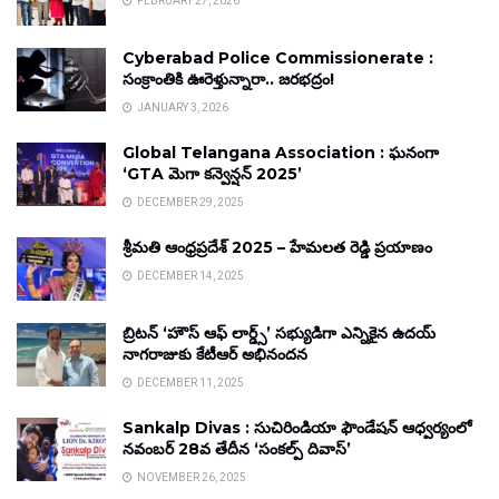
FEBRUARY 27, 2026
Cyberabad Police Commissionerate :
సంక్రాంతికి ఊరెళ్తున్నారా.. జరభద్రం!
JANUARY 3, 2026
Global Telangana Association : ఘనంగా
‘GTA మెగా కన్వెన్షన్ 2025’
DECEMBER 29, 2025
శ్రీమతి ఆంధ్రప్రదేశ్ 2025 – హేమలత రెడ్డి ప్రయాణం
DECEMBER 14, 2025
బ్రిటన్ ‘హౌస్ ఆఫ్ లార్డ్స్’ సభ్యుడిగా ఎన్నికైన ఉదయ్
నాగరాజుకు కేటీఆర్ అభినందన
DECEMBER 11, 2025
Sankalp Divas : సుచిరిండియా ఫౌండేషన్ ఆధ్వర్యంలో
నవంబర్ 28వ తేదీన ‘సంకల్ప్ దివాస్’
NOVEMBER 26, 2025