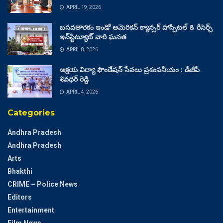
APRIL 19, 2026
బసవతారకం ఇండో అమెరికన్ క్యాన్సర్ హాస్పిటల్ & రీసెర్చ్
ఇన్‌స్టిట్యూట్ వారి ఘనత
APRIL 8, 2026
అక్షయ విద్యా ఫౌండేషన్ సేవలు ప్రశంసనీయం : డీజీపీ
శివధర్ రెడ్డి
APRIL 4, 2026
Categories
Andhra Pradesh
Andhra Pradesh
Arts
Bhakthi
CRIME – Police News
Editors
Entertainment