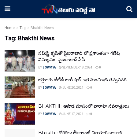
Home
Tag
Bhakthi News
Tag:
Bhakthi News
సమిష్టి కృషితో సైబరాబాద్ లో ప్రశాంతంగా గణేష్
నిమజ్జనం : సైబరాబాద్ సీపీ
BY
SOWMYA
SEPTEMBER 18, 2024
0
భక్తులకు టీటీడీ భారీ షాక్‌.. ఇక నుంచి ఇది తప్పనిసరి
BY
SOWMYA
JUNE 20, 2024
0
BHAKTHI : ఆషాడ మాసంలో వారాహి నవరాత్రులు
BY
SOWMYA
JUNE 17, 2024
0
Bhakthi : కోరికలు తీరాలంటే చిలుకూరి బాలాజీ