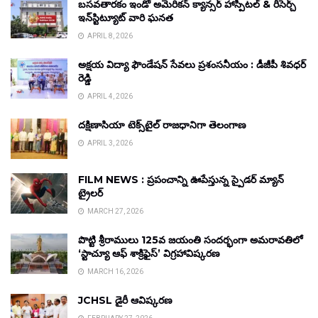
బసవతారకం ఇండో అమెరికన్ క్యాన్సర్ హాస్పిటల్ & రీసెర్చ్
ఇన్‌స్టిట్యూట్ వారి ఘనత
APRIL 8, 2026
అక్షయ విద్యా ఫౌండేషన్ సేవలు ప్రశంసనీయం : డీజీపీ శివధర్
రెడ్డి
APRIL 4, 2026
దక్షిణాసియా టెక్స్‌టైల్ రాజధానిగా తెలంగాణ
APRIL 3, 2026
FILM NEWS : ప్రపంచాన్ని ఊపేస్తున్న స్పైడర్ మ్యాన్
ట్రైలర్
MARCH 27, 2026
పొట్టి శ్రీరాములు 125వ జయంతి సందర్భంగా అమరావతిలో
‘స్టాచ్యూ ఆఫ్ శాక్రిఫైస్’ విగ్రహావిష్కరణ
MARCH 16, 2026
JCHSL డైరీ ఆవిష్కరణ