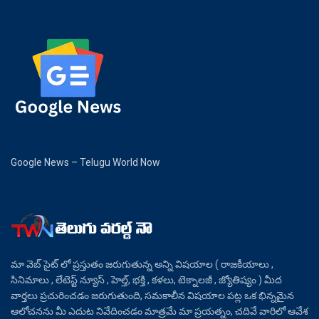
Google News – Telugu World Now
మా వెబ్ సైట్ లో ప్రస్తుతం జరుగుతున్న అన్ని విషయాల ( రాజకీయాలు ,
సినిమాలు , లేటెస్ట్ న్యూస్ , హెల్త్, భక్తి , కళలు, టెక్నాలజీ , జ్యోతిష్యం ) మీద
వార్తలు ప్రచురించడం జరుగుతుంది, సమకాలీన విషయాల పట్ల ఒక భిన్నమైన
ఆలోచనను మీ ఎదుట నివేదించడం మాత్రమే మా ప్రయత్నం, చదివే వారిలో ఆవేశ