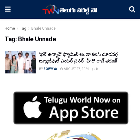
Home
Tag
Bhale Unnade
Tag:
Bhale Unnade
‘భలే ఉన్నాడే’ ఫ్యామిలీ అంతా కలసి చూడదగ్గ
బ్యూటీఫుల్ ఎంటర్ టైనర్ : హీరో రాజ్ తరుణ్
BY
SOWMYA
AUGUST 27, 2024
0