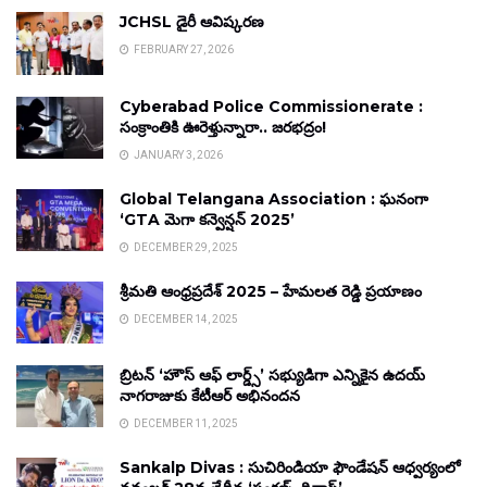
JCHSL డైరీ ఆవిష్కరణ
FEBRUARY 27, 2026
Cyberabad Police Commissionerate :
సంక్రాంతికి ఊరెళ్తున్నారా.. జరభద్రం!
JANUARY 3, 2026
Global Telangana Association : ఘనంగా
‘GTA మెగా కన్వెన్షన్ 2025’
DECEMBER 29, 2025
శ్రీమతి ఆంధ్రప్రదేశ్ 2025 – హేమలత రెడ్డి ప్రయాణం
DECEMBER 14, 2025
బ్రిటన్ ‘హౌస్ ఆఫ్ లార్డ్స్’ సభ్యుడిగా ఎన్నికైన ఉదయ్
నాగరాజుకు కేటీఆర్ అభినందన
DECEMBER 11, 2025
Sankalp Divas : సుచిరిండియా ఫౌండేషన్ ఆధ్వర్యంలో