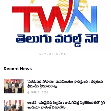
ADVERTISEMENT
Recent News
‘పరమపద సోపానం’ ఘనవిజయం సాధిస్తుంది : దర్శకుడు
భీమనేని శ్రీనివాసరావు
APRIL 21, 2026
లండన్, యునైటెడ్ కింగ్డమ్ : కామన్‌వెల్త్ సెక్రటేరియట్‌తో గ్రీన్
ఇండియా చాలెంజ్ సమావేశం