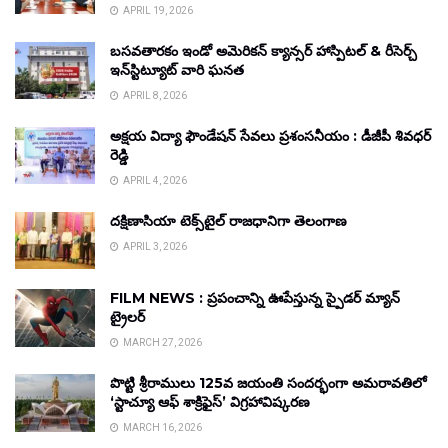
APRIL 19, 2026
బసవతారకం ఇండో అమెరికన్ క్యాన్సర్ హాస్పిటల్ & రీసెర్చ్
ఇన్‌స్టిట్యూట్ వారి ఘనత
APRIL 8, 2026
అక్షయ విద్యా ఫౌండేషన్ సేవలు ప్రశంసనీయం : డీజీపీ శివధర్
రెడ్డి
APRIL 4, 2026
దక్షిణాసియా టెక్స్‌టైల్ రాజధానిగా తెలంగాణ
APRIL 3, 2026
FILM NEWS : ప్రపంచాన్ని ఊపేస్తున్న స్పైడర్ మ్యాన్
ట్రైలర్
MARCH 27, 2026
పొట్టి శ్రీరాములు 125వ జయంతి సందర్భంగా అమరావతిలో
‘స్టాచ్యూ ఆఫ్ శాక్రిఫైస్’ విగ్రహావిష్కరణ
MARCH 16, 2026