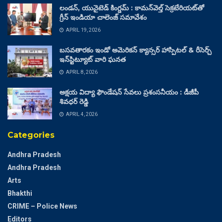
లండన్, యునైటెడ్ కింగ్డమ్ : కామన్‌వెల్త్ సెక్రటేరియట్‌తో
గ్రీన్ ఇండియా చాలెంజ్ సమావేశం
APRIL 19, 2026
బసవతారకం ఇండో అమెరికన్ క్యాన్సర్ హాస్పిటల్ & రీసెర్చ్
ఇన్‌స్టిట్యూట్ వారి ఘనత
APRIL 8, 2026
అక్షయ విద్యా ఫౌండేషన్ సేవలు ప్రశంసనీయం : డీజీపీ
శివధర్ రెడ్డి
APRIL 4, 2026
Categories
Andhra Pradesh
Andhra Pradesh
Arts
Bhakthi
CRIME – Police News
Editors