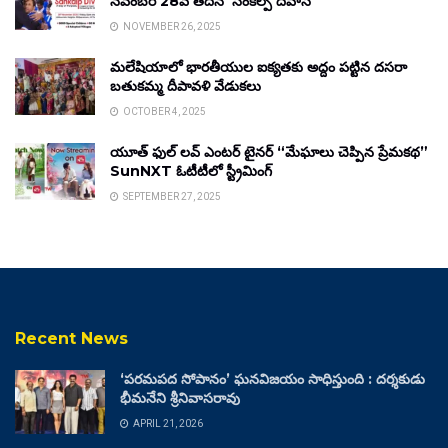
నవంబర్ 28వ తేదీన ‘సంకల్ప్ దివాస్’
NOVEMBER 26, 2025
మలేషియాలో భారతీయుల ఐక్యతకు అద్దం పట్టిన దసరా
బతుకమ్మ దీపావళి వేడుకలు
OCTOBER 4, 2025
యూత్ ఫుల్ లవ్ ఎంటర్ టైనర్ “మేఘాలు చెప్పిన ప్రేమకథ”
SunNXT ఓటీటీలో స్ట్రీమింగ్
SEPTEMBER 27, 2025
Recent News
‘పరమపద సోపానం’ ఘనవిజయం సాధిస్తుంది : దర్శకుడు
భీమనేని శ్రీనివాసరావు
APRIL 21, 2026