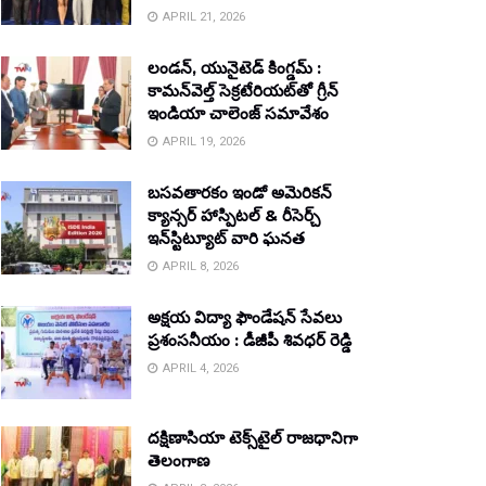
APRIL 21, 2026
లండన్, యునైటెడ్ కింగ్డమ్ :
కామన్‌వెల్త్ సెక్రటేరియట్‌తో గ్రీన్
ఇండియా చాలెంజ్ సమావేశం
APRIL 19, 2026
బసవతారకం ఇండో అమెరికన్
క్యాన్సర్ హాస్పిటల్ & రీసెర్చ్
ఇన్‌స్టిట్యూట్ వారి ఘనత
APRIL 8, 2026
అక్షయ విద్యా ఫౌండేషన్ సేవలు
ప్రశంసనీయం : డీజీపీ శివధర్ రెడ్డి
APRIL 4, 2026
దక్షిణాసియా టెక్స్‌టైల్ రాజధానిగా
తెలంగాణ