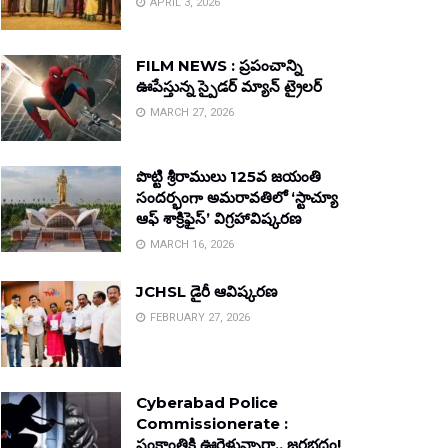
APRIL 3, 2026
FILM NEWS : ప్రపంచాన్ని
ఊపేస్తున్న స్పైడర్ మ్యాన్ ట్రైలర్
MARCH 27, 2026
పొట్టి శ్రీరాములు 125వ జయంతి
సందర్భంగా అమరావతిలో ‘స్టాచ్యూ
ఆఫ్ శాక్రిఫైస్’ విగ్రహావిష్కరణ
MARCH 16, 2026
JCHSL డైరీ ఆవిష్కరణ
FEBRUARY 27, 2026
Cyberabad Police
Commissionerate :
సంక్రాంతికి ఊరెళ్తున్నారా.. జరభద్రం!