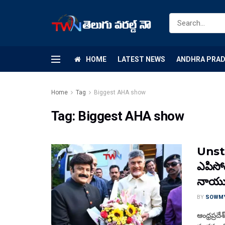
HOME
LATEST NEWS
ANDHRA PRA
Home
Tag
Biggest AHA show
Tag:
Biggest AHA show
Unst
ఎపిసో
నాయు
BY
SOWM
ఆంధ్రప్రద