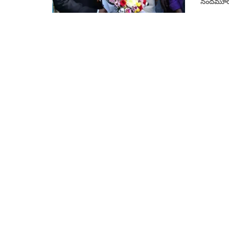
నందమూరి బాల