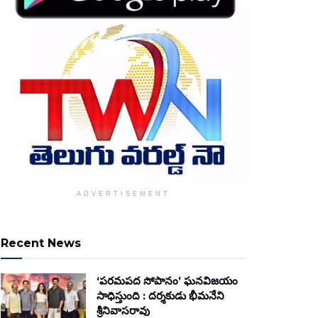
ADVERTISEMENT
Recent News
‘పరమపద సోపానం’ ఘనవిజయం
సాధిస్తుంది : దర్శకుడు భీమనేని
శ్రీనివాసరావు