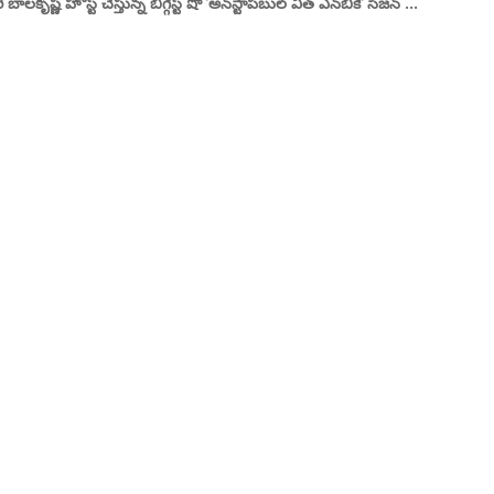
కృష్ణ హోస్ట్ చేస్తున్న బిగ్గెస్ట్ షో 'అన్‌స్టాపబుల్ విత్ ఎన్‌బికె' సీజన్ ...