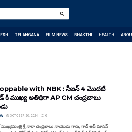
DESH
TELANGANA
FILM NEWS
BHAKTHI
HEALTH
ABOU
oppable with NBK : సీజన్ 4 మొదటి
డ్ కి ముఖ్య అతిథిగా AP CM చంద్రబాబు
డు
YA
OCTOBER 20, 2024
0
ేశ్ ముఖ్యమంత్రి శ్రీ నారా చంద్రబాబు నాయుడు గారు, గాడ్ అఫ్ మాసెస్