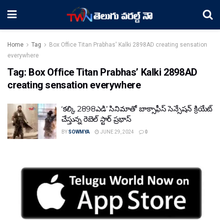
Home
Tag
Box Office Titan Prabhas' Kalki 2898AD creating sensation
everywhere
Tag:
Box Office Titan Prabhas’ Kalki 2898AD
creating sensation everywhere
‘కల్కి 2898ఎడి’ సినిమాతో బాక్సాఫీస్ సెన్సేషన్ క్రియేట్
చేస్తున్న రెబెల్ స్టార్ ప్రభాస్
BY
SOWMYA
JUNE 29, 2024
0