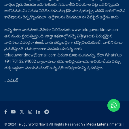
వార్తలు ప్రచురించడం జరుగుతుంది, సమకాలీన విషయాల పట్ల ఒక భిన్నమైన
ఆలోచనను మీ ఎదుట నివేదించడం మాత్రమే మా ప్రయత్నం, చదివే వారిలో ఆవేశ
కావేషాలను రెచ్చగొట్టడమూ.. ఉద్రేకాలను రేపడమూ ఈ వెబ్‌సైట్ ఉద్దేశం కాదు.
అన్ని రకాల వాదనలకు వేదికగా నిలిచేందుకు www.teluguworldnow.com
తన వంతు ప్రయత్నిస్తుంది. వార్తా కథనాల్లో వచ్చే విశ్లేషణలకు విరుద్ధమైన
వాదనలు ఎవరికైనా ఉంటే, వారు తర్కబద్ధంగా చెప్పదలచుకుంటే.. వాటిని కూడా
ప్రచురిస్తుంది. తమ భావాలు పంపదలచుకున్న వారు..
teluguworldnow@gmail.com చిరునామాకు పంపవచ్చు. లేదా Whats’up
+91 70132 94002 ద్వారా కూడా తమ అభిప్రాయాలను తెలియ చేయ వచ్చు,
తర్కబద్ధంగా, సంయమనంతో ఉన్న ప్రతి అభిప్రాయాన్నీ ప్రచురిస్తాం.
.. ఎడిటర్
© 2024
Telugu World Now
|| All Rights Reserved
V9 Media Entertainments
||