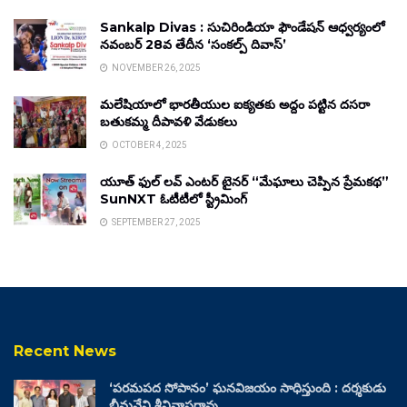
Sankalp Divas : సుచిరిండియా ఫౌండేషన్ ఆధ్వర్యంలో
నవంబర్ 28వ తేదీన ‘సంకల్ప్ దివాస్’
NOVEMBER 26, 2025
మలేషియాలో భారతీయుల ఐక్యతకు అద్దం పట్టిన దసరా
బతుకమ్మ దీపావళి వేడుకలు
OCTOBER 4, 2025
యూత్ ఫుల్ లవ్ ఎంటర్ టైనర్ “మేఘాలు చెప్పిన ప్రేమకథ”
SunNXT ఓటీటీలో స్ట్రీమింగ్
SEPTEMBER 27, 2025
Recent News
‘పరమపద సోపానం’ ఘనవిజయం సాధిస్తుంది : దర్శకుడు
భీమనేని శ్రీనివాసరావు