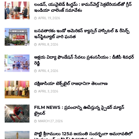
లండన్, యునైటెడ్ కింగ్డమ్ : కామన్‌వెల్త్ సెక్రటేరియట్‌తో గ్రీన్
ఇండియా చాలెంజ్ సమావేశం
APRIL 19, 2026
బసవతారకం ఇండో అమెరికన్ క్యాన్సర్ హాస్పిటల్ & రీసెర్చ్
ఇన్‌స్టిట్యూట్ వారి ఘనత
APRIL 8, 2026
అక్షయ విద్యా ఫౌండేషన్ సేవలు ప్రశంసనీయం : డీజీపీ శివధర్
రెడ్డి
APRIL 4, 2026
దక్షిణాసియా టెక్స్‌టైల్ రాజధానిగా తెలంగాణ
APRIL 3, 2026
FILM NEWS : ప్రపంచాన్ని ఊపేస్తున్న స్పైడర్ మ్యాన్
ట్రైలర్
MARCH 27, 2026
పొట్టి శ్రీరాములు 125వ జయంతి సందర్భంగా అమరావతిలో