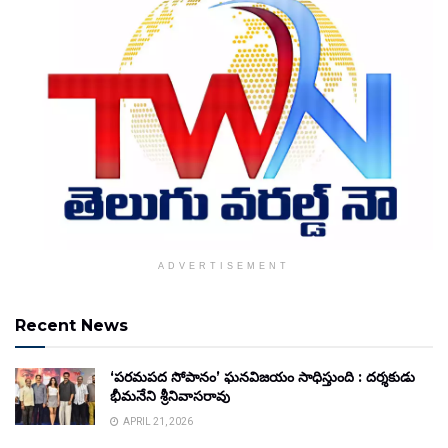
ADVERTISEMENT
Recent News
‘పరమపద సోపానం’ ఘనవిజయం సాధిస్తుంది : దర్శకుడు
భీమనేని శ్రీనివాసరావు
APRIL 21, 2026