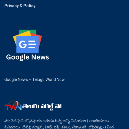
Privacy & Policy
Google News – Telugu World Now
మా వెబ్ సైట్ లో ప్రస్తుతం జరుగుతున్న అన్ని విషయాల ( రాజకీయాలు ,
సినిమాలు , లేటెస్ట్ న్యూస్ , హెల్త్, భక్తి , కళలు, టెక్నాలజీ , జ్యోతిష్యం ) మీద