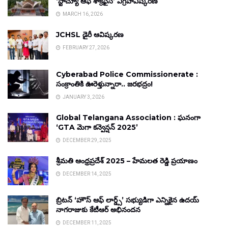
‘స్టాచ్యూ ఆఫ్ శాక్రిఫైస్’ విగ్రహావిష్కరణ
MARCH 16, 2026
JCHSL డైరీ ఆవిష్కరణ
FEBRUARY 27, 2026
Cyberabad Police Commissionerate :
సంక్రాంతికి ఊరెళ్తున్నారా.. జరభద్రం!
JANUARY 3, 2026
Global Telangana Association : ఘనంగా
‘GTA మెగా కన్వెన్షన్ 2025’
DECEMBER 29, 2025
శ్రీమతి ఆంధ్రప్రదేశ్ 2025 – హేమలత రెడ్డి ప్రయాణం
DECEMBER 14, 2025
బ్రిటన్ ‘హౌస్ ఆఫ్ లార్డ్స్’ సభ్యుడిగా ఎన్నికైన ఉదయ్
నాగరాజుకు కేటీఆర్ అభినందన
DECEMBER 11, 2025