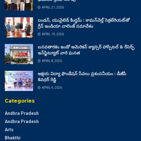
APRIL 21, 2026
లండన్, యునైటెడ్ కింగ్డమ్ : కామన్‌వెల్త్ సెక్రటేరియట్‌తో
గ్రీన్ ఇండియా చాలెంజ్ సమావేశం
APRIL 19, 2026
బసవతారకం ఇండో అమెరికన్ క్యాన్సర్ హాస్పిటల్ & రీసెర్చ్
ఇన్‌స్టిట్యూట్ వారి ఘనత
APRIL 8, 2026
అక్షయ విద్యా ఫౌండేషన్ సేవలు ప్రశంసనీయం : డీజీపీ
శివధర్ రెడ్డి
APRIL 4, 2026
Categories
Andhra Pradesh
Andhra Pradesh
Arts
Bhakthi