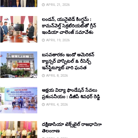
APRIL 21, 2026
లండన్, యునైటెడ్ కింగ్డమ్ :
కామన్‌వెల్త్ సెక్రటేరియట్‌తో గ్రీన్
ఇండియా చాలెంజ్ సమావేశం
APRIL 19, 2026
బసవతారకం ఇండో అమెరికన్
క్యాన్సర్ హాస్పిటల్ & రీసెర్చ్
ఇన్‌స్టిట్యూట్ వారి ఘనత
APRIL 8, 2026
అక్షయ విద్యా ఫౌండేషన్ సేవలు
ప్రశంసనీయం : డీజీపీ శివధర్ రెడ్డి
APRIL 4, 2026
దక్షిణాసియా టెక్స్‌టైల్ రాజధానిగా
తెలంగాణ