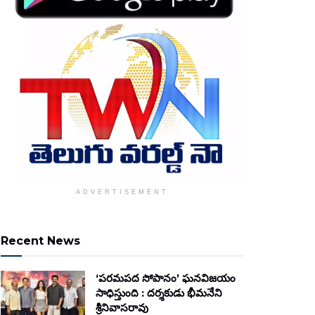
ADVERTISEMENT
Recent News
‘పరమపద సోపానం’ ఘనవిజయం
సాధిస్తుంది : దర్శకుడు భీమనేని
శ్రీనివాసరావు