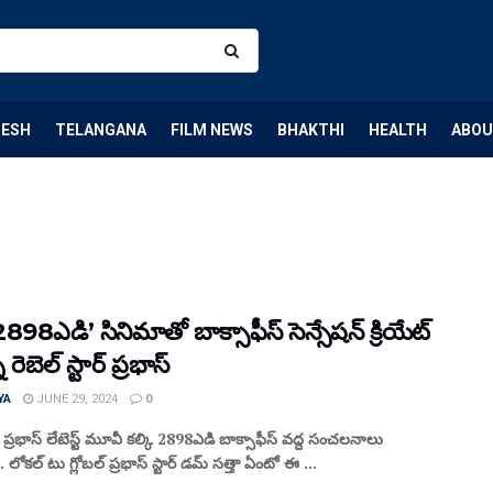
DESH
TELANGANA
FILM NEWS
BHAKTHI
HEALTH
ABOU
 2898ఎడి’ సినిమాతో బాక్సాఫీస్ సెన్సేషన్ క్రియేట్
న రెబెల్ స్టార్ ప్రభాస్
YA
JUNE 29, 2024
0
ార్ ప్రభాస్ లేటెస్ట్ మూవీ కల్కి 2898ఎడి బాక్సాఫీస్ వద్ద సంచలనాలు
ంది. లోకల్ టు గ్లోబల్ ప్రభాస్ స్టార్ డమ్ సత్తా ఏంటో ఈ ...