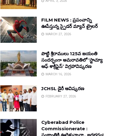
APRIL 3, 2026
FILM NEWS : ప్రపంచాన్ని
ఊపేస్తున్న స్పైడర్ మ్యాన్ ట్రైలర్
MARCH 27, 2026
పొట్టి శ్రీరాములు 125వ జయంతి
సందర్భంగా అమరావతిలో ‘స్టాచ్యూ
ఆఫ్ శాక్రిఫైస్’ విగ్రహావిష్కరణ
MARCH 16, 2026
JCHSL డైరీ ఆవిష్కరణ
FEBRUARY 27, 2026
Cyberabad Police
Commissionerate :
సంక్రాంతికి ఊరెళ్తున్నారా.. జరభద్రం!