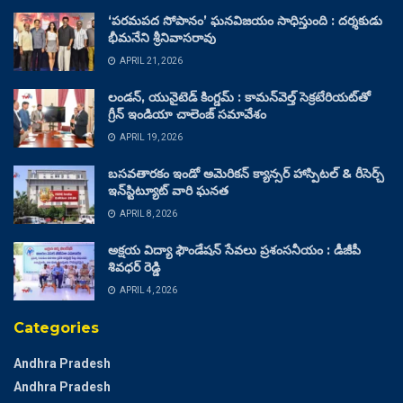
‘పరమపద సోపానం’ ఘనవిజయం సాధిస్తుంది : దర్శకుడు
భీమనేని శ్రీనివాసరావు
APRIL 21, 2026
లండన్, యునైటెడ్ కింగ్డమ్ : కామన్‌వెల్త్ సెక్రటేరియట్‌తో
గ్రీన్ ఇండియా చాలెంజ్ సమావేశం
APRIL 19, 2026
బసవతారకం ఇండో అమెరికన్ క్యాన్సర్ హాస్పిటల్ & రీసెర్చ్
ఇన్‌స్టిట్యూట్ వారి ఘనత
APRIL 8, 2026
అక్షయ విద్యా ఫౌండేషన్ సేవలు ప్రశంసనీయం : డీజీపీ
శివధర్ రెడ్డి
APRIL 4, 2026
Categories
Andhra Pradesh
Andhra Pradesh