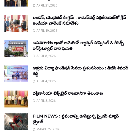
APRIL 21, 2026
లండన్, యునైటెడ్ కింగ్డమ్ : కామన్‌వెల్త్ సెక్రటేరియట్‌తో గ్రీన్
ఇండియా చాలెంజ్ సమావేశం
APRIL 19, 2026
బసవతారకం ఇండో అమెరికన్ క్యాన్సర్ హాస్పిటల్ & రీసెర్చ్
ఇన్‌స్టిట్యూట్ వారి ఘనత
APRIL 8, 2026
అక్షయ విద్యా ఫౌండేషన్ సేవలు ప్రశంసనీయం : డీజీపీ శివధర్
రెడ్డి
APRIL 4, 2026
దక్షిణాసియా టెక్స్‌టైల్ రాజధానిగా తెలంగాణ
APRIL 3, 2026
FILM NEWS : ప్రపంచాన్ని ఊపేస్తున్న స్పైడర్ మ్యాన్
ట్రైలర్
MARCH 27, 2026