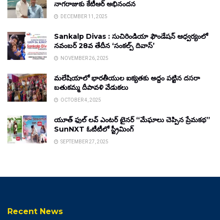
నాగరాజుకు కేటీఆర్ అభినందన
DECEMBER 11, 2025
Sankalp Divas : సుచిరిండియా ఫౌండేషన్ ఆధ్వర్యంలో
నవంబర్ 28వ తేదీన ‘సంకల్ప్ దివాస్’
NOVEMBER 26, 2025
మలేషియాలో భారతీయుల ఐక్యతకు అద్దం పట్టిన దసరా
బతుకమ్మ దీపావళి వేడుకలు
OCTOBER 4, 2025
యూత్ ఫుల్ లవ్ ఎంటర్ టైనర్ “మేఘాలు చెప్పిన ప్రేమకథ”
SunNXT ఓటీటీలో స్ట్రీమింగ్
SEPTEMBER 27, 2025
Recent News